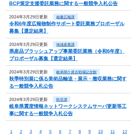
BCP策定支援委託業務に関する一般競争入札公告
2024年3月29日更新
秘書広報課
令和6年度広報物制作サポート委託業務プロポーザル
募集【選定結果】
2024年3月29日更新
地域産業課
県産品ブラッシュアップ事業委託業務（令和6年度）
プロポーザル募集【選定結果】
2024年3月29日更新
岐阜関ケ原古戦場記念館
秋季特別展に係る美術品輸送・展示・撤収業務に関す
る一般競争入札公告
2024年3月29日更新
防災課
岐阜県震度情報ネットワークシステムサーバ更新等工
事に関する一般競争入札公告
1
2
3
4
5
6
7
8
9
10
11
12