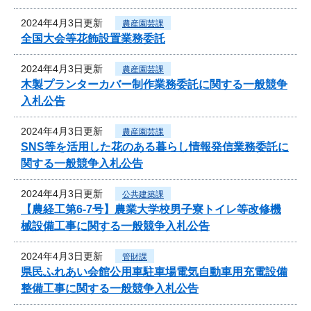
2024年4月3日更新
農産園芸課
全国大会等花飾設置業務委託
2024年4月3日更新
農産園芸課
木製プランターカバー制作業務委託に関する一般競争
入札公告
2024年4月3日更新
農産園芸課
SNS等を活用した花のある暮らし情報発信業務委託に
関する一般競争入札公告
2024年4月3日更新
公共建築課
【農経工第6-7号】農業大学校男子寮トイレ等改修機
械設備工事に関する一般競争入札公告
2024年4月3日更新
管財課
県民ふれあい会館公用車駐車場電気自動車用充電設備
整備工事に関する一般競争入札公告