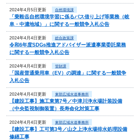
2024年4月5日更新
自然環境課
「乗鞍岳自然環境学習に係るバス借り上げ等業務（岐
阜・中濃地域）」に関する一般競争入札公告
2024年4月4日更新
総合政策課
令和6年度SDGs推進アドバイザー派遣事業委託業務
に関する一般競争入札公告
2024年4月4日更新
管財課
「国産普通乗用車（EV）の調達」に関する一般競争
入札公告
2024年4月4日更新
東部広域水道事務所
【建設工事】施工東第7号／中津川浄水場計装設備
（中央監視制御装置）長寿命化対策工事
2024年4月4日更新
東部広域水道事務所
【建設工事】工可第3号／山之上浄水場排水処理設備
修繕工事