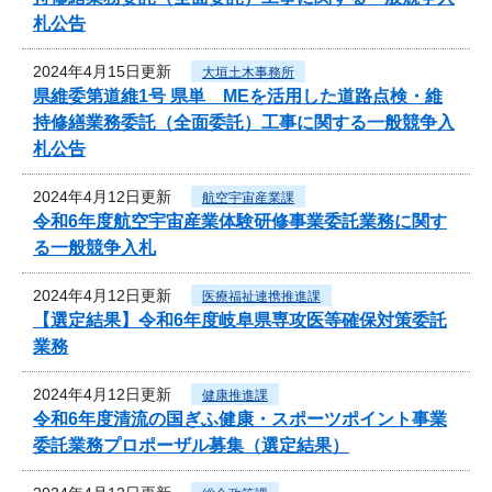
札公告
2024年4月15日更新
大垣土木事務所
県維委第道維1号 県単 MEを活用した道路点検・維
持修繕業務委託（全面委託）工事に関する一般競争入
札公告
2024年4月12日更新
航空宇宙産業課
令和6年度航空宇宙産業体験研修事業委託業務に関す
る一般競争入札
2024年4月12日更新
医療福祉連携推進課
【選定結果】令和6年度岐阜県専攻医等確保対策委託
業務
2024年4月12日更新
健康推進課
令和6年度清流の国ぎふ健康・スポーツポイント事業
委託業務プロポーザル募集（選定結果）