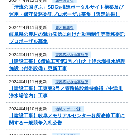
2024年4月12日更新
総合政策課
「清流の国ぎふ」SDGs推進ポータルサイト構築及び
運用・保守業務委託プロポーザル募集【選定結果】
2024年4月11日更新
農村振興課
岐阜県の農村の魅力発信に向けた動画制作等業務委託
プロポーザル募集
2024年4月11日更新
東部広域水道事務所
【建設工事】6債施工可第3号／山之上浄水場排水処理
施設（付帯設備）更新工事
2024年4月11日更新
東部広域水道事務所
【建設工事】工東第3号／管路施設維持修繕（中津川
浄水場管内）工事
2024年4月10日更新
地域スポーツ課
【建設工事】岐阜メモリアルセンター各所改修工事に
関する一般競争入札公告