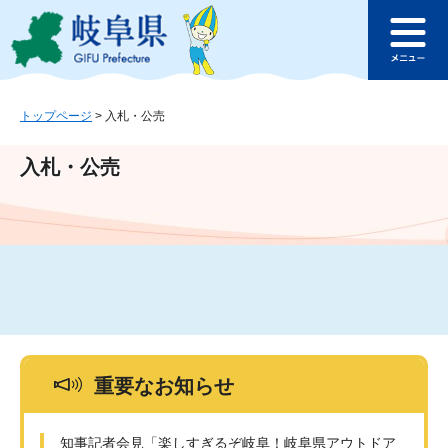
ペ
メ
このページの本文へ
ー
ニ
メ
ジ
ュ
ニ
の
ー
ュ
先
を
ー
頭
飛
トップページ
>
入札・公売
で
ば
す
し
入札・公売
。
て
本
文
へ
重要なお知らせ
知事記者会見「楽しすぎるぞ岐阜！岐阜県アウトドア