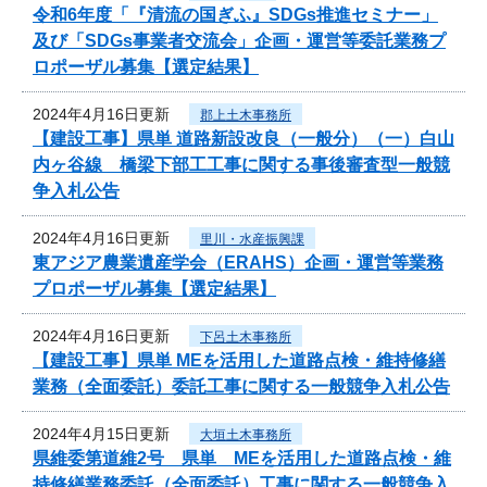
令和6年度「『清流の国ぎふ』SDGs推進セミナー」
及び「SDGs事業者交流会」企画・運営等委託業務プ
ロポーザル募集【選定結果】
2024年4月16日更新
郡上土木事務所
【建設工事】県単 道路新設改良（一般分）（一）白山
内ヶ谷線 橋梁下部工工事に関する事後審査型一般競
争入札公告
2024年4月16日更新
里川・水産振興課
東アジア農業遺産学会（ERAHS）企画・運営等業務
プロポーザル募集【選定結果】
2024年4月16日更新
下呂土木事務所
【建設工事】県単 MEを活用した道路点検・維持修繕
業務（全面委託）委託工事に関する一般競争入札公告
2024年4月15日更新
大垣土木事務所
県維委第道維2号 県単 MEを活用した道路点検・維
持修繕業務委託（全面委託）工事に関する一般競争入