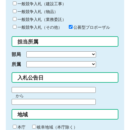
キ
一般競争入札（建設工事）
ー
一般競争入札（物品）
ワ
一般競争入札（業務委託）
ー
ド
一般競争入札（その他）
公募型プロポーザル
を
入
担当所属
力
部局
所属
入札公告日
期
から
間
期
の
間
始
地域
の
ま
終
り
わ
本庁
岐阜地域（本庁除く）