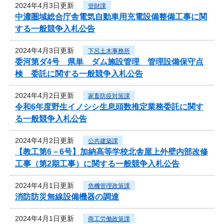
2024年4月3日更新
管財課
中濃圏域総合庁舎電気自動車用充電設備整備工事に関
する一般競争入札公告
2024年4月3日更新
下呂土木事務所
委河第ダ4号 県単 ダム施設管理 管理設備保守点
検 委託に関する一般競争入札公告
2024年4月2日更新
家畜防疫対策課
令和6年度野生イノシシ生息頭数推定業務委託に関す
る一般競争入札公告
2024年4月2日更新
公共建築課
【教工第6－6号】加納高等学校北舎屋上外壁内部改修
工事（第2期工事）に関する一般競争入札公告
2024年4月1日更新
危機管理政策課
消防防災無線設備機器の調達
2024年4月1日更新
商工労働政策課