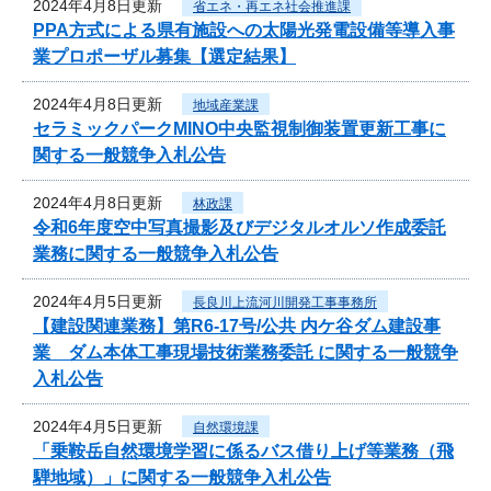
2024年4月8日更新
省エネ・再エネ社会推進課
PPA方式による県有施設への太陽光発電設備等導入事
業プロポーザル募集【選定結果】
2024年4月8日更新
地域産業課
セラミックパークMINO中央監視制御装置更新工事に
関する一般競争入札公告
2024年4月8日更新
林政課
令和6年度空中写真撮影及びデジタルオルソ作成委託
業務に関する一般競争入札公告
2024年4月5日更新
長良川上流河川開発工事事務所
【建設関連業務】第R6-17号/公共 内ケ谷ダム建設事
業 ダム本体工事現場技術業務委託 に関する一般競争
入札公告
2024年4月5日更新
自然環境課
「乗鞍岳自然環境学習に係るバス借り上げ等業務（飛
騨地域）」に関する一般競争入札公告