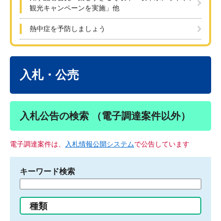
観光キャンペーンを実施」他
熱中症を予防しましょう
本
文
入札・公売
入札公告の検索 （電子調達案件以外）
電子調達案件は、
入札情報公開システム
で公告しています
キーワード検索
検
索
す
種類
る