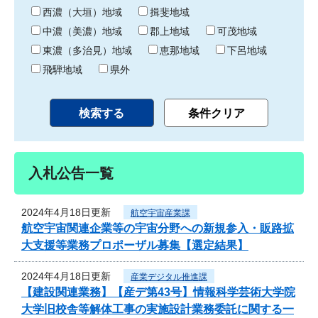
り
西濃（大垣）地域
揖斐地域
中濃（美濃）地域
郡上地域
可茂地域
東濃（多治見）地域
恵那地域
下呂地域
飛騨地域
県外
入札公告一覧
2024年4月18日更新
航空宇宙産業課
航空宇宙関連企業等の宇宙分野への新規参入・販路拡
大支援等業務プロポーザル募集【選定結果】
2024年4月18日更新
産業デジタル推進課
【建設関連業務】【産デ第43号】情報科学芸術大学院
大学旧校舎等解体工事の実施設計業務委託に関する一