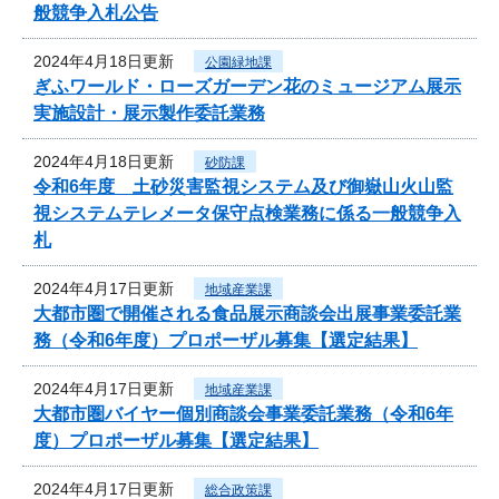
般競争入札公告
2024年4月18日更新
公園緑地課
ぎふワールド・ローズガーデン花のミュージアム展示
実施設計・展示製作委託業務
2024年4月18日更新
砂防課
令和6年度 土砂災害監視システム及び御嶽山火山監
視システムテレメータ保守点検業務に係る一般競争入
札
2024年4月17日更新
地域産業課
大都市圏で開催される食品展示商談会出展事業委託業
務（令和6年度）プロポーザル募集【選定結果】
2024年4月17日更新
地域産業課
大都市圏バイヤー個別商談会事業委託業務（令和6年
度）プロポーザル募集【選定結果】
2024年4月17日更新
総合政策課