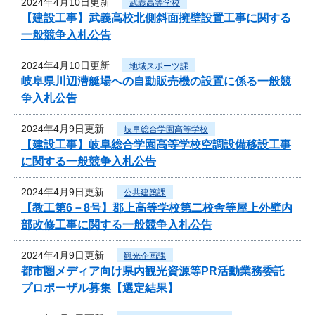
2024年4月10日更新
武義高等学校
【建設工事】武義高校北側斜面擁壁設置工事に関する
一般競争入札公告
2024年4月10日更新
地域スポーツ課
岐阜県川辺漕艇場への自動販売機の設置に係る一般競
争入札公告
2024年4月9日更新
岐阜総合学園高等学校
【建設工事】岐阜総合学園高等学校空調設備移設工事
に関する一般競争入札公告
2024年4月9日更新
公共建築課
【教工第6－8号】郡上高等学校第二校舎等屋上外壁内
部改修工事に関する一般競争入札公告
2024年4月9日更新
観光企画課
都市圏メディア向け県内観光資源等PR活動業務委託
プロポーザル募集【選定結果】