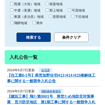
り
西濃（大垣）地域
揖斐地域
中濃（美濃）地域
郡上地域
可茂地域
東濃（多治見）地域
恵那地域
下呂地域
飛騨地域
県外
入札公告一覧
2024年5月7日更新
住宅課
【住工第6-1号】県営加野住宅H13,H14,H15棟解体工
事に関する一般競争入札公告
2024年5月7日更新
飛騨農林事務所
【建設工事】飛た第0601号 県営ため池防災対策事
業 宮川防災地区 第1期工事に関する一般競争入札