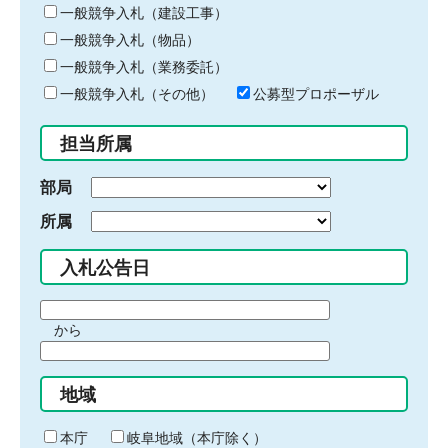
キ
一般競争入札（建設工事）
ー
一般競争入札（物品）
ワ
一般競争入札（業務委託）
ー
ド
一般競争入札（その他）
公募型プロポーザル
を
入
担当所属
力
部局
所属
入札公告日
期
から
間
期
の
間
始
地域
の
ま
終
り
わ
本庁
岐阜地域（本庁除く）