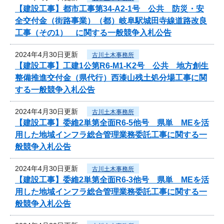
【建設工事】都市工事第34-A2-1号 公共 防災・安
全交付金（街路事業）（都）岐阜駅城田寺線道路改良
工事（その1） に関する一般競争入札公告
2024年4月30日更新
古川土木事務所
【建設工事】工建1公第R6-M1-K2号 公共 地方創生
整備推進交付金（県代行）西漆山残土処分場工事に関
する一般競争入札公告
2024年4月30日更新
古川土木事務所
【建設工事】委維2単第全面R6-5他号 県単 MEを活
用した地域インフラ総合管理業務委託工事に関する一
般競争入札公告
2024年4月30日更新
古川土木事務所
【建設工事】委維2単第全面R6-3他号 県単 MEを活
用した地域インフラ総合管理業務委託工事に関する一
般競争入札公告