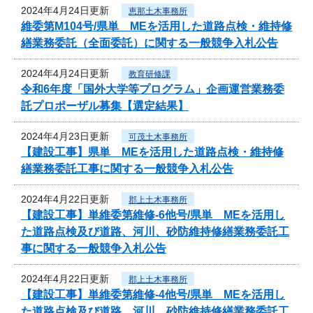
2024年4月24日更新
恵那土木事務所
維委第M104号/県単 MEを活用した道路点検・維持修
繕業務委託（全面委託）に関する一般競争入札公告
2024年4月24日更新
教育研修課
令和6年度「国外大学等プログラム」企画運営業務委
託プロポーザル募集【選定結果】
2024年4月23日更新
可茂土木事務所
【建設工事】県単 MEを活用した道路点検・維持修
繕業務委託工事に関する一般競争入札公告
2024年4月22日更新
郡上土木事務所
【建設工事】単維委第維修‐6他号/県単 MEを活用し
た道路点検及び道路、河川、砂防維持修繕業務委託工
事に関する一般競争入札公告
2024年4月22日更新
郡上土木事務所
【建設工事】単維委第維修‐4他号/県単 MEを活用し
た道路点検及び道路、河川、砂防維持修繕業務委託工