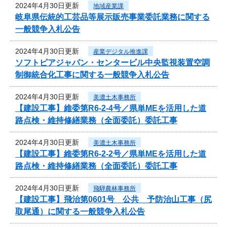
2024年4月30日更新
地域産業課
岐阜県伝統的工芸品等展示販売事業委託業務に関する
一般競争入札公告
2024年4月30日更新
産業デジタル推進課
ソフトピアジャパン・センタービル中央監視装置空調
制御統合化工事に関する一般競争入札公告
2024年4月30日更新
美濃土木事務所
【建設工事】維委第R6-2-4号／県単MEを活用した道
路点検・維持修繕業務（全面委託）委託工事
2024年4月30日更新
美濃土木事務所
【建設工事】維委第R6-2-2号／県単MEを活用した道
路点検・維持修繕業務（全面委託）委託工事
2024年4月30日更新
飛騨農林事務所
【建設工事】飛治第0601号 公共 予防治山工事（尻
取尾通）に関する一般競争入札公告