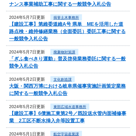
ナンス事業補助工事に関する一般競争入札公告
2024年5月7日更新
揖斐土木事務所
【建設工事】第維委道維A号 県単 MEを活用した道
路点検・維持修繕業務（全面委託）委託工事に関する
一般競争入札公告
2024年5月7日更新
廃棄物対策課
「ぎふ食べきり運動」普及啓発業務委託に関する一般
競争入札公告
2024年5月2日更新
文化創造課
大阪・関西万博における岐阜県催事実施計画策定業務
に関する一般競争入札公告
2024年5月2日更新
東部広域水道事務所
【建設工事】6債施工東第2号／既設送水管内面補修事
業 2工区不断水挿入弁等設置工事
2024年5月1日更新
航空宇宙産業課