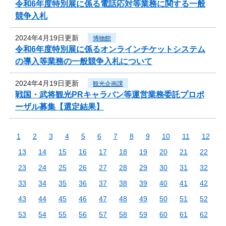
令和6年度特別展に係る電話応対等業務に関する一般
競争入札
2024年4月19日更新
博物館
令和6年度特別展に係るオンラインチケットシステム
の導入等業務の一般競争入札について
2024年4月19日更新
観光企画課
戦国・武将観光PRキャラバン等運営業務委託プロポ
ーザル募集【選定結果】
1
2
3
4
5
6
7
8
9
10
11
12
13
14
15
16
17
18
19
20
21
22
23
24
25
26
27
28
29
30
31
32
33
34
35
36
37
38
39
40
41
42
43
44
45
46
47
48
49
50
51
52
53
54
55
56
57
58
59
60
61
62