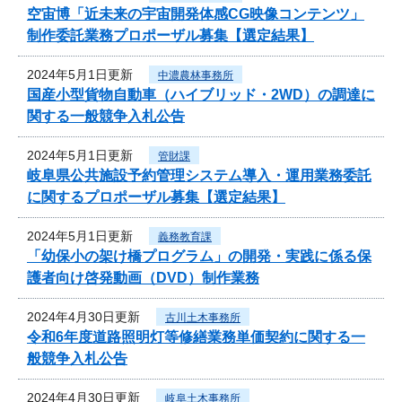
空宙博「近未来の宇宙開発体感CG映像コンテンツ」
制作委託業務プロポーザル募集【選定結果】
2024年5月1日更新
中濃農林事務所
国産小型貨物自動車（ハイブリッド・2WD）の調達に
関する一般競争入札公告
2024年5月1日更新
管財課
岐阜県公共施設予約管理システム導入・運用業務委託
に関するプロポーザル募集【選定結果】
2024年5月1日更新
義務教育課
「幼保小の架け橋プログラム」の開発・実践に係る保
護者向け啓発動画（DVD）制作業務
2024年4月30日更新
古川土木事務所
令和6年度道路照明灯等修繕業務単価契約に関する一
般競争入札公告
2024年4月30日更新
岐阜土木事務所