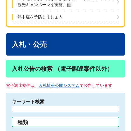
観光キャンペーンを実施」他
熱中症を予防しましょう
本
文
入札・公売
入札公告の検索 （電子調達案件以外）
電子調達案件は、
入札情報公開システム
で公告しています
キーワード検索
検
索
す
種類
る