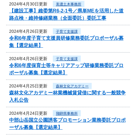
2024年4月30日更新
美濃土木事務所
【建設工事】維委第R6-2-1号／県単MEを活用した道
路点検・維持修繕業務（全面委託）委託工事
2024年4月26日更新
子育て支援課
令和6年度子育て支援員研修業務委託プロポーザル募
集【選定結果】
2024年4月26日更新
子育て支援課
令和6年度保育士等キャリアアップ研修業務委託プロ
ポーザル募集【選定結果】
2024年4月25日更新
森林文化アカデミー
森林文化アカデミー林業機械賃貸借に関する一般競争
入札公告
2024年4月24日更新
飛騨県事務所
中部山岳国立公園誘客プロモーション業務委託プロポ
ーザル募集【選定結果】