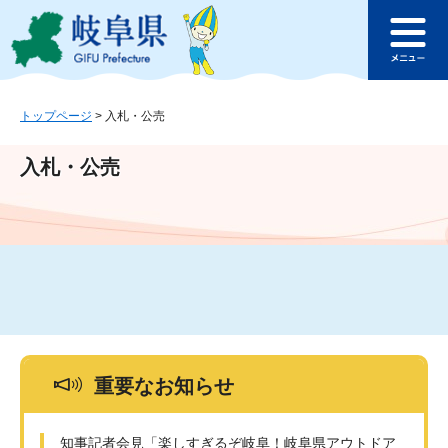
ペ
メ
このページの本文へ
ー
ニ
メ
ジ
ュ
ニ
の
ー
ュ
先
を
ー
頭
飛
トップページ
>
入札・公売
で
ば
す
し
入札・公売
。
て
本
文
へ
重要なお知らせ
知事記者会見「楽しすぎるぞ岐阜！岐阜県アウトドア