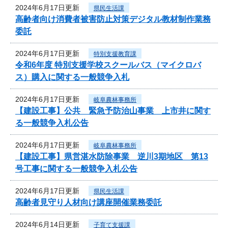
2024年6月17日更新
県民生活課
高齢者向け消費者被害防止対策デジタル教材制作業務
委託
2024年6月17日更新
特別支援教育課
令和6年度 特別支援学校スクールバス（マイクロバ
ス）購入に関する一般競争入札
2024年6月17日更新
岐阜農林事務所
【建設工事】公共 緊急予防治山事業 上市井に関す
る一般競争入札公告
2024年6月17日更新
岐阜農林事務所
【建設工事】県営湛水防除事業 逆川3期地区 第13
号工事に関する一般競争入札公告
2024年6月17日更新
県民生活課
高齢者見守り人材向け講座開催業務委託
2024年6月14日更新
子育て支援課