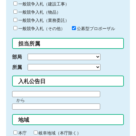
キ
一般競争入札（建設工事）
ー
一般競争入札（物品）
ワ
一般競争入札（業務委託）
ー
ド
一般競争入札（その他）
公募型プロポーザル
を
入
担当所属
力
部局
所属
入札公告日
期
から
間
期
の
間
始
地域
の
ま
終
り
わ
本庁
岐阜地域（本庁除く）