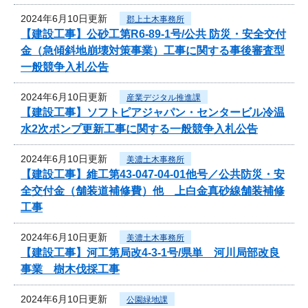
2024年6月10日更新
郡上土木事務所
【建設工事】公砂工第R6-89-1号/公共 防災・安全交付
金（急傾斜地崩壊対策事業）工事に関する事後審査型
一般競争入札公告
2024年6月10日更新
産業デジタル推進課
【建設工事】ソフトピアジャパン・センタービル冷温
水2次ポンプ更新工事に関する一般競争入札公告
2024年6月10日更新
美濃土木事務所
【建設工事】維工第43-047-04-01他号／公共防災・安
全交付金（舗装道補修費）他 上白金真砂線舗装補修
工事
2024年6月10日更新
美濃土木事務所
【建設工事】河工第局改4-3-1号/県単 河川局部改良
事業 樹木伐採工事
2024年6月10日更新
公園緑地課