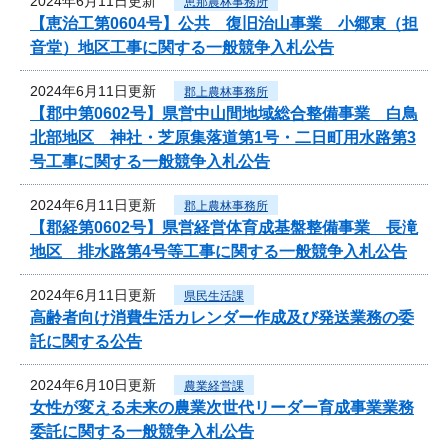
2024年6月11日更新
恵那農林事務所
【恵治工第0604号】公共 復旧治山事業 小郷東（担
音堂）地区工事に関する一般競争入札公告
2024年6月11日更新
郡上農林事務所
【郡中第0602号】県営中山間地域総合整備事業 白鳥
北部地区 神社・芝原集落道第1号・二日町用水路第3
号工事に関する一般競争入札公告
2024年6月11日更新
郡上農林事務所
【郡経第0602号】県営経営体育成基盤整備事業 長滝
地区 排水路第4号等工事に関する一般競争入札公告
2024年6月11日更新
県民生活課
高齢者向け消費生活カレンダー作成及び発送業務の委
託に関する公告
2024年6月10日更新
農業経営課
女性が変える未来の農業次世代リーダー育成事業業務
委託に関する一般競争入札公告