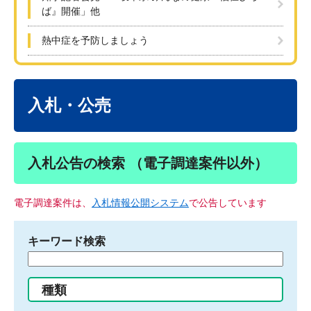
ば』開催」他
熱中症を予防しましょう
本
文
入札・公売
入札公告の検索 （電子調達案件以外）
電子調達案件は、
入札情報公開システム
で公告しています
キーワード検索
検
索
す
種類
る