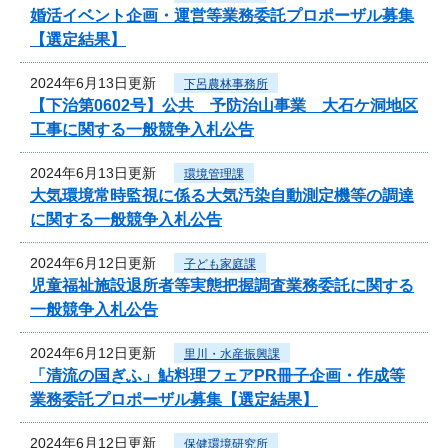
婚活イベント企画・運営等業務委託プロポーザル募集
【選定結果】
2024年6月13日更新
下呂農林事務所
【下治第0602号】公共 予防治山事業 大石ケ洞地区
工事に関する一般競争入札公告
2024年6月13日更新
環境管理課
大気環境常時監視に係る大気汚染自動測定機等の調達
に関する一般競争入札公告
2024年6月12日更新
子ども家庭課
児童福祉施設退所者等実態把握調査業務委託に関する
一般競争入札公告
2024年6月12日更新
里川・水産振興課
「清流の国ぎふ」鮎料理フェアPR冊子企画・作成等
業務委託プロポーザル募集【選定結果】
2024年6月12日更新
保健環境研究所