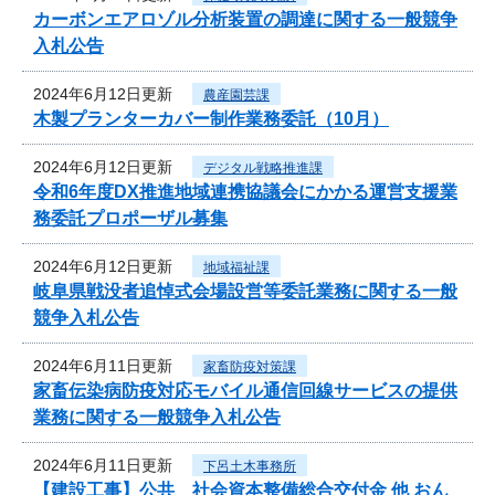
カーボンエアロゾル分析装置の調達に関する一般競争
入札公告
2024年6月12日更新
農産園芸課
木製プランターカバー制作業務委託（10月）
2024年6月12日更新
デジタル戦略推進課
令和6年度DX推進地域連携協議会にかかる運営支援業
務委託プロポーザル募集
2024年6月12日更新
地域福祉課
岐阜県戦没者追悼式会場設営等委託業務に関する一般
競争入札公告
2024年6月11日更新
家畜防疫対策課
家畜伝染病防疫対応モバイル通信回線サービスの提供
業務に関する一般競争入札公告
2024年6月11日更新
下呂土木事務所
【建設工事】公共 社会資本整備総合交付金 他 おん