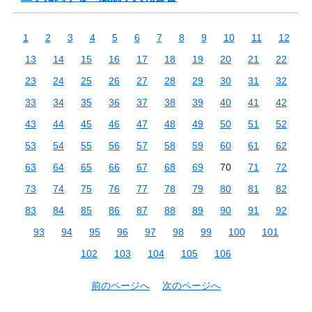
1
2
3
4
5
6
7
8
9
10
11
12
13
14
15
16
17
18
19
20
21
22
23
24
25
26
27
28
29
30
31
32
33
34
35
36
37
38
39
40
41
42
43
44
45
46
47
48
49
50
51
52
53
54
55
56
57
58
59
60
61
62
63
64
65
66
67
68
69
70
71
72
73
74
75
76
77
78
79
80
81
82
83
84
85
86
87
88
89
90
91
92
93
94
95
96
97
98
99
100
101
102
103
104
105
106
前のページへ
次のページへ