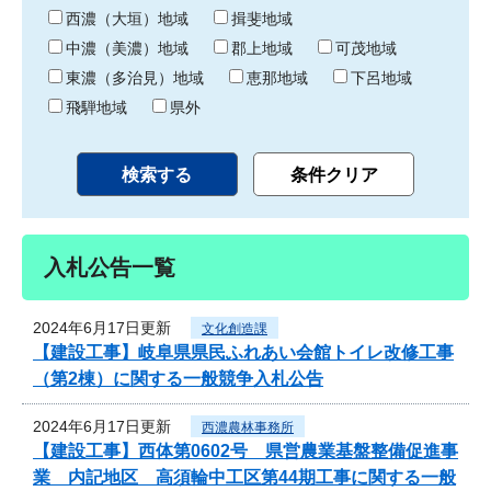
り
西濃（大垣）地域
揖斐地域
中濃（美濃）地域
郡上地域
可茂地域
東濃（多治見）地域
恵那地域
下呂地域
飛騨地域
県外
入札公告一覧
2024年6月17日更新
文化創造課
【建設工事】岐阜県県民ふれあい会館トイレ改修工事
（第2棟）に関する一般競争入札公告
2024年6月17日更新
西濃農林事務所
【建設工事】西体第0602号 県営農業基盤整備促進事
業 内記地区 高須輪中工区第44期工事に関する一般