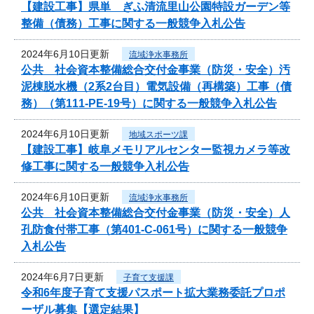
【建設工事】県単 ぎふ清流里山公園特設ガーデン等
整備（債務）工事に関する一般競争入札公告
2024年6月10日更新
流域浄水事務所
公共 社会資本整備総合交付金事業（防災・安全）汚
泥棟脱水機（2系2台目）電気設備（再構築）工事（債
務）（第111-PE-19号）に関する一般競争入札公告
2024年6月10日更新
地域スポーツ課
【建設工事】岐阜メモリアルセンター監視カメラ等改
修工事に関する一般競争入札公告
2024年6月10日更新
流域浄水事務所
公共 社会資本整備総合交付金事業（防災・安全）人
孔防食付帯工事（第401-C-061号）に関する一般競争
入札公告
2024年6月7日更新
子育て支援課
令和6年度子育て支援パスポート拡大業務委託プロポ
ーザル募集【選定結果】