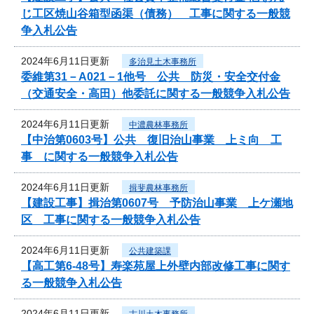
じ工区焼山谷箱型函渠（債務） 工事に関する一般競
争入札公告
2024年6月11日更新
多治見土木事務所
委維第31－A021－1他号 公共 防災・安全交付金
（交通安全・高田）他委託に関する一般競争入札公告
2024年6月11日更新
中濃農林事務所
【中治第0603号】公共 復旧治山事業 上ミ向 工
事 に関する一般競争入札公告
2024年6月11日更新
揖斐農林事務所
【建設工事】揖治第0607号 予防治山事業 上ケ瀬地
区 工事に関する一般競争入札公告
2024年6月11日更新
公共建築課
【高工第6-48号】寿楽苑屋上外壁内部改修工事に関す
る一般競争入札公告
2024年6月11日更新
古川土木事務所