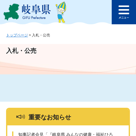
ペ
メ
このページの本文へ
ー
ニ
メ
ジ
ュ
ニ
の
ー
ュ
先
を
ー
頭
飛
トップページ
>
入札・公売
で
ば
す
し
入札・公売
。
て
本
文
へ
重要なお知らせ
知事記者会見「『岐阜県 みんなの健康・福祉ひろ