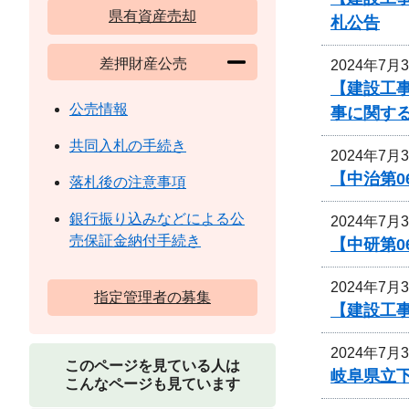
県有資産売却
札公告
差押財産公売
2024年7月
【建設工事
公売情報
事に関す
共同入札の手続き
2024年7月
【中治第0
落札後の注意事項
銀行振り込みなどによる公
2024年7月
売保証金納付手続き
【中研第
2024年7月
指定管理者の募集
【建設工事
2024年7月
このページを見ている人は
岐阜県立
こんなページも見ています