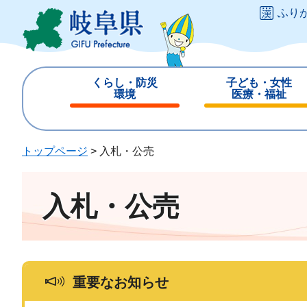
ペ
メ
ふり
ー
ニ
ジ
ュ
の
ー
先
を
くらし・防災
子ども・女性
頭
飛
環境
医療・福祉
で
ば
閉
閉
す
し
じ
じ
。
て
る
る
トップページ
>
入札・公売
本
文
へ
入札・公売
重要なお知らせ