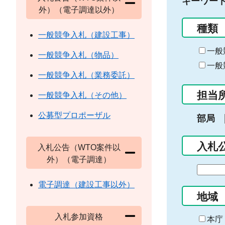
キーワー
外）（電子調達以外）
種類
一般競争入札（建設工事）
一般
一般競争入札（物品）
一般
一般競争入札（業務委託）
担当
一般競争入札（その他）
公募型プロポーザル
部局
入札
入札公告（WTO案件以
外）（電子調達）
期
間
電子調達（建設工事以外）
の
地域
始
入札参加資格
ま
本庁