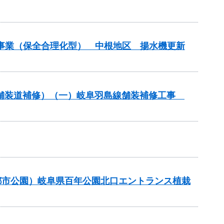
水事業（保全合理化型） 中根地区 揚水機更新
付金（舗装道補修）（一）岐阜羽島線舗装補修工事
都市公園）岐阜県百年公園北口エントランス植栽