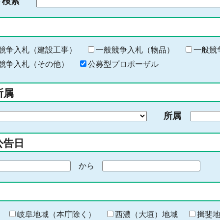
ド検索
検
索
す
る
キ
競争入札（建設工事）
一般競争入札（物品）
一般競
ー
競争入札（その他）
公募型プロポーザル
ワ
ー
所属
ド
を
所属
入
力
公告日
から
期
間
の
終
わ
岐阜地域（本庁除く）
西濃（大垣）地域
揖斐