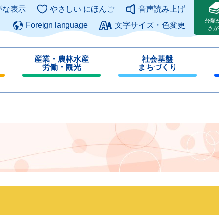
このページの本文へ
がな表示
やさしい にほんご
音声読み上げ
分類
Foreign language
文字サイズ・色変更
さが
産業・農林水産
社会基盤
労働・観光
まちづくり
閉
閉
じ
じ
る
る