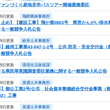
ファンづくり産地見学バスツアー開催業務委託
29日更新
飛騨農林事務所
り止め】【建設工事】飛か第0603号 県営かんがい排
する一般競争入札公告
29日更新
岐阜土木事務所
】維持工事第43-047-1-2号 公共 防災・安全交
一般競争入札公告
29日更新
環境生活政策課
する県民等意識調査委託業務に関する一般競争入札公告
29日更新
美濃土木事務所
事】都公工第2号/公共 社会資本整備総合交付金事業（
2）工事
29日更新
美濃土木事務所