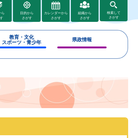
検索して
から
目的から
カレンダーから
組織から
さがす
す
さがす
さがす
さがす
教育・文化
県政情報
スポーツ・青少年
閉
閉
じ
じ
る
る