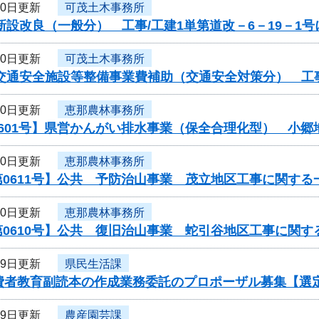
30日更新
可茂土木事務所
新設改良（一般分） 工事/工建1単第道改－6－19－1
30日更新
可茂土木事務所
交通安全施設等整備事業費補助（交通安全対策分） 工事
30日更新
恵那農林事務所
0601号】県営かんがい排水事業（保全合理化型） 小郷
30日更新
恵那農林事務所
0611号】公共 予防治山事業 茂立地区工事に関する
30日更新
恵那農林事務所
0610号】公共 復旧治山事業 蛇引谷地区工事に関す
29日更新
県民生活課
消費者教育副読本の作成業務委託のプロポーザル募集【選
29日更新
農産園芸課