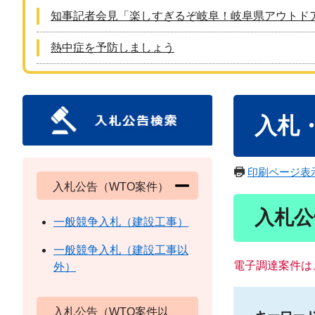
知事記者会見「楽しすぎるぞ岐阜！岐阜県アウトド
熱中症を予防しましょう
本
入札
文
印刷ページ表
入札公告（WTO案件）
入札公
一般競争入札（建設工事）
一般競争入札（建設工事以
電子調達案件は
外）
入札公告（WTO案件以