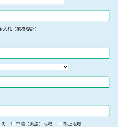
争入札（業務委託）
地域
中濃（美濃）地域
郡上地域