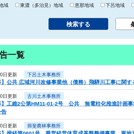
り
地域
東濃（多治見）地域
恵那地域
下呂地域
告一覧
30日更新
下呂土木事務所
事】公共 広域河川改修事業他（債務）飛騨川工事に関す
30日更新
古川土木事務所
】工維2公第HM11-01-2号 公共 無電柱化推進計
公告
30日更新
揖斐農林事務所
】揖経第0601号 県営経営体育成基盤整備事業 更地