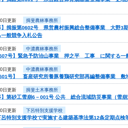
30日更新
揖斐農林事務所
】揖振第0602号 県営農村振興総合整備事業 大野3
る一般競争入札公告
30日更新
中濃農林事務所
607号】緊急予防治山事業 押之平 工事 に関する一
30日更新
中濃農林事務所
0601号】 畜産研究所養豚養鶏研究部再編整備事業 
30日更新
揖斐土木事務所
】第砂工雪崩6－001号 公共 総合流域防災事業（雪
30日更新
下呂特別支援学校
下呂特別支援学校で実施する建築基準法第12条定期点検