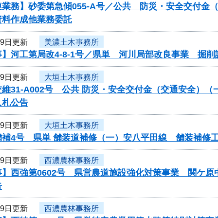
連業務】砂委第急傾055-A号／公共 防災・安全交付
資料作成他業務委託
29日更新
美濃土木事務所
】河工第局改4-8-1号／県単 河川局部改良事業 掘削
29日更新
大垣土木事務所
維31-A002号 公共 防災・安全交付金（交通安全
入札公告
29日更新
大垣土木事務所
舗補4号 県単 舗装道補修（一）安八平田線 舗装補修
29日更新
西濃農林事務所
事】西強第0602号 県営農道施設強化対策事業 関ケ
告
29日更新
西濃農林事務所