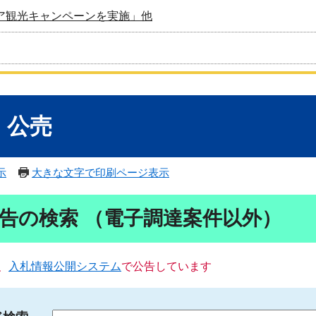
ア観光キャンペーンを実施」他
・公売
示
大きな文字で印刷ページ表示
告の検索 （電子調達案件以外）
、
入札情報公開システム
で公告しています