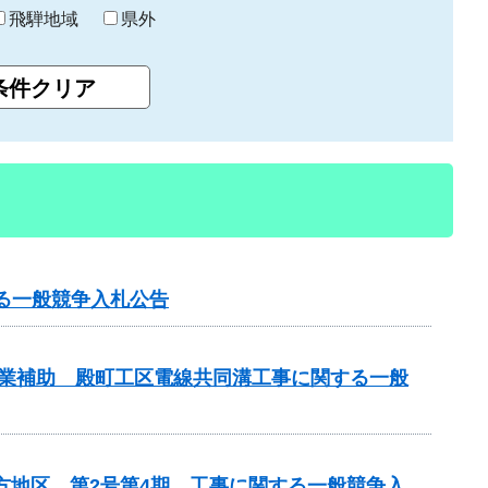
飛騨地域
県外
る一般競争入札公告
画事業補助 殿町工区電線共同溝工事に関する一般
方地区 第2号第4期 工事に関する一般競争入