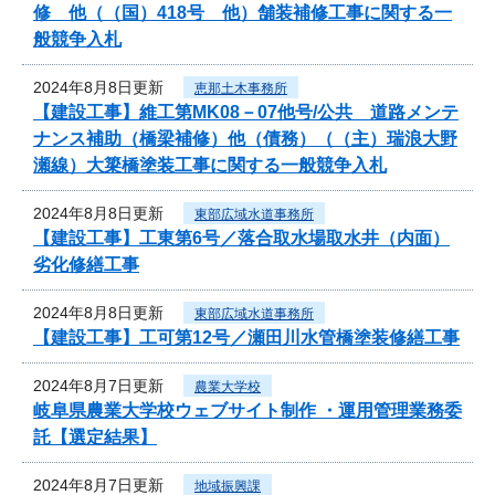
修 他（（国）418号 他）舗装補修工事に関する一
般競争入札
2024年8月8日更新
恵那土木事務所
【建設工事】維工第MK08－07他号/公共 道路メンテ
ナンス補助（橋梁補修）他（債務）（（主）瑞浪大野
瀬線）大簗橋塗装工事に関する一般競争入札
2024年8月8日更新
東部広域水道事務所
【建設工事】工東第6号／落合取水場取水井（内面）
劣化修繕工事
2024年8月8日更新
東部広域水道事務所
【建設工事】工可第12号／瀬田川水管橋塗装修繕工事
2024年8月7日更新
農業大学校
岐阜県農業大学校ウェブサイト制作 ・運用管理業務委
託【選定結果】
2024年8月7日更新
地域振興課