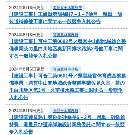
2024年8月6日更新
多治見土木事務所
【建設工事】工維単第舗補H7－1－7他号 県単 舗
装道補修他工事に関する一般競争入札公告
2024年8月6日更新
可茂農林事務所
【建設工事】可中工第0602号／県営中山間地域総合整
備事業茶の里白川地区奥新田排水路第2号他工事に関
する一般競争入札公告
2024年8月6日更新
可茂農林事務所
【建設工事】可合工第0601号／県営経営体育成基盤整
備事業・県営中山間地域総合整備事業佐見久室・茶の
里白川地区第3号・久室排水路工事に関する一般競争
入札公告
2024年8月6日更新
揖斐土木事務所
【建設関連業務】第砂委砂修長6－2号 県単 砂防維
持費 測量及び護岸詳細設計業務委託に関する一般競
争入札公告