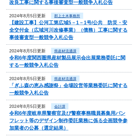
改良工事に関する事後審査型一般競争入札公告
2024年8月5日更新
郡上土木事務所
【建設工事】公河工第広域5－1－1号/公共 防災・安
全交付金（広域河川改修事業）（債務）工事に関する
事後審査型一般競争入札公告
2024年8月5日更新
県産材流通課
令和6年度関西圏県産材製品展示会出展業務委託に関
する一般競争入札公告
2024年8月5日更新
県産材流通課
「ぎふ森の恵み感謝祭」会場設営等業務委託に関する
一般競争入札公告
2024年8月5日更新
会計課
令和6年度岐阜県警察官及び警察事務職員募集用パン
フレット等のデザイン制作委託業務に係る企画競争参
加業者の公募（選定結果）