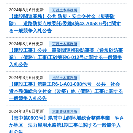
2024年8月6日更新
可茂土木事務所
【建設関連業務】公共 防災・安全交付金（災害防
除） 道路防災点検委託/委維4第43-A058-6号に関す
る一般競争入札公告
2024年8月6日更新
可茂土木事務所
【建設工事】公共 事業間連携砂防事業（通常砂防事
業）（債務）工事/工砂第砂6-012号に関する一般競争
入札公告
2024年8月6日更新
揖斐土木事務所
【建設工事】第建工R6-1-A01-008他号 公共 社会
資本整備総合交付金（改築）他（債務）工事に関する
一般競争入札公告
2024年8月6日更新
恵那農林事務所
【恵中第0603号】県営中山間地域総合整備事業 やさ
か地区 法力屋用水路第1期工事に関する一般競争入
札公告