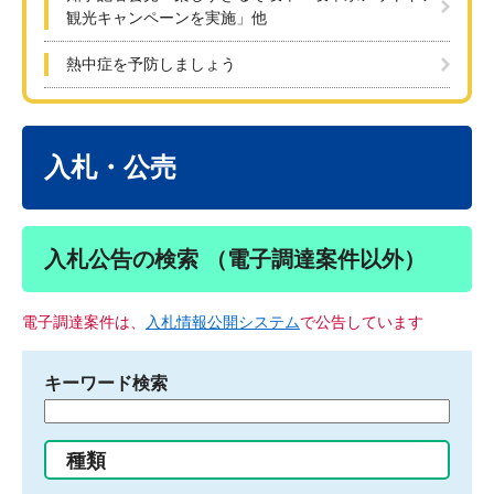
観光キャンペーンを実施」他
熱中症を予防しましょう
本
文
入札・公売
入札公告の検索 （電子調達案件以外）
電子調達案件は、
入札情報公開システム
で公告しています
キーワード検索
検
索
す
種類
る