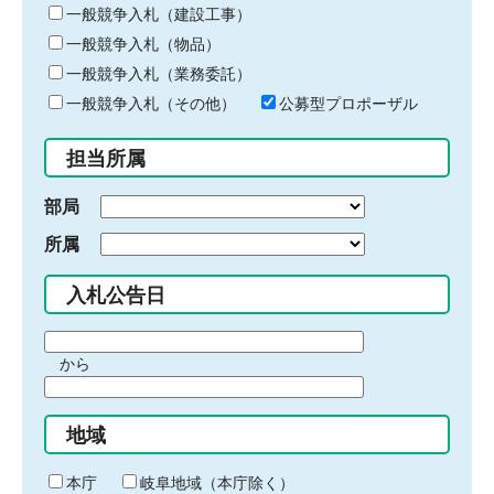
キ
一般競争入札（建設工事）
ー
一般競争入札（物品）
ワ
一般競争入札（業務委託）
ー
ド
一般競争入札（その他）
公募型プロポーザル
を
入
担当所属
力
部局
所属
入札公告日
期
から
間
期
の
間
始
地域
の
ま
終
り
わ
本庁
岐阜地域（本庁除く）