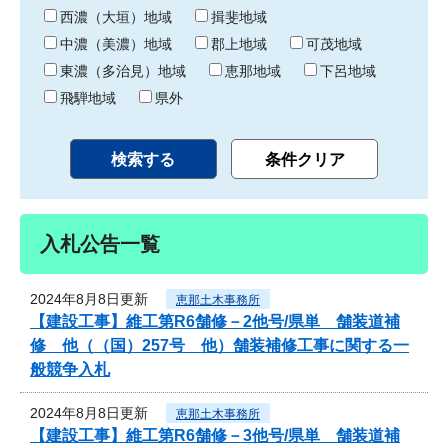
り
西濃（大垣）地域
揖斐地域
中濃（美濃）地域
郡上地域
可茂地域
東濃（多治見）地域
恵那地域
下呂地域
飛騨地域
県外
入札公告一覧
2024年8月8日更新
恵那土木事務所
【建設工事】維工第R6舗修－2他号/県単 舗装道補
修 他（（国）257号 他）舗装補修工事に関する一
般競争入札
2024年8月8日更新
恵那土木事務所
【建設工事】維工第R6舗修－3他号/県単 舗装道補