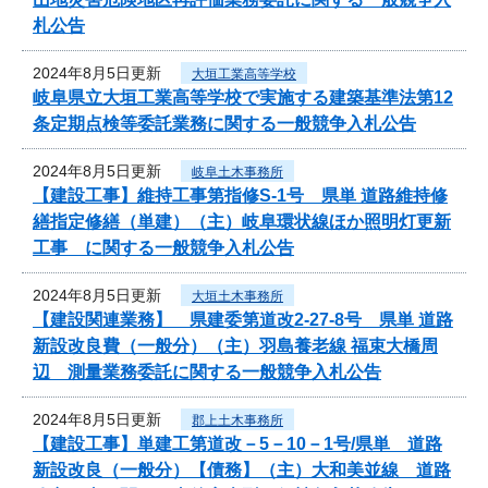
札公告
2024年8月5日更新
大垣工業高等学校
岐阜県立大垣工業高等学校で実施する建築基準法第12
条定期点検等委託業務に関する一般競争入札公告
2024年8月5日更新
岐阜土木事務所
【建設工事】維持工事第指修S-1号 県単 道路維持修
繕指定修繕（単建）（主）岐阜環状線ほか照明灯更新
工事 に関する一般競争入札公告
2024年8月5日更新
大垣土木事務所
【建設関連業務】 県建委第道改2-27-8号 県単 道路
新設改良費（一般分）（主）羽島養老線 福束大橋周
辺 測量業務委託に関する一般競争入札公告
2024年8月5日更新
郡上土木事務所
【建設工事】単建工第道改－5－10－1号/県単 道路
新設改良（一般分）【債務】（主）大和美並線 道路