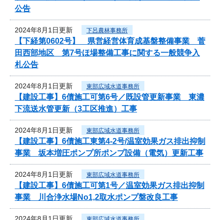
公告
2024年8月1日更新
下呂農林事務所
【下経第0602号】 県営経営体育成基盤整備事業 菅
田西部地区 第7号ほ場整備工事に関する一般競争入
札公告
2024年8月1日更新
東部広域水道事務所
【建設工事】6債施工可第6号／既設管更新事業 東濃
下流送水管更新（3工区推進）工事
2024年8月1日更新
東部広域水道事務所
【建設工事】6債施工東第4-2号/温室効果ガス排出抑制
事業 坂本増圧ポンプ所ポンプ設備（電気）更新工事
2024年8月1日更新
東部広域水道事務所
【建設工事】6債施工可第1号／温室効果ガス排出抑制
事業 川合浄水場No1,2取水ポンプ盤改良工事
2024年8月1日更新
東部広域水道事務所