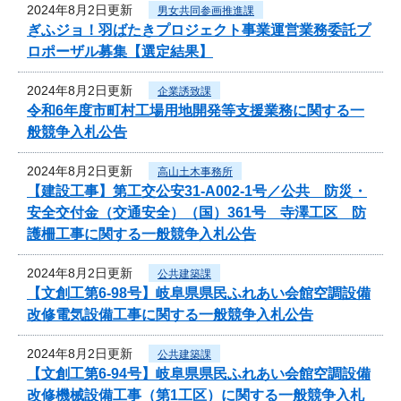
2024年8月2日更新
男女共同参画推進課
ぎふジョ！羽ばたきプロジェクト事業運営業務委託プ
ロポーザル募集【選定結果】
2024年8月2日更新
企業誘致課
令和6年度市町村工場用地開発等支援業務に関する一
般競争入札公告
2024年8月2日更新
高山土木事務所
【建設工事】第工交公安31-A002-1号／公共 防災・
安全交付金（交通安全）（国）361号 寺澤工区 防
護柵工事に関する一般競争入札公告
2024年8月2日更新
公共建築課
【文創工第6-98号】岐阜県県民ふれあい会館空調設備
改修電気設備工事に関する一般競争入札公告
2024年8月2日更新
公共建築課
【文創工第6-94号】岐阜県県民ふれあい会館空調設備
改修機械設備工事（第1工区）に関する一般競争入札