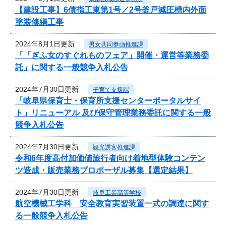
【建設工事】6債指工東第1号／2号釜戸減圧槽内外面
塗装修繕工事
2024年8月1日更新
男女共同参画推進課
「「ぎふ女のすぐれものフェア」開催・運営等業務委
託」に関する一般競争入札公告
2024年7月30日更新
子育て支援課
「岐阜県保育士・保育所支援センターポータルサイ
ト」リニューアル 及び保守管理業務委託に関する一般
競争入札公告
2024年7月30日更新
観光誘客推進課
令和6年度高付加価値旅行者向け着地型体験コンテン
ツ造成・販売業務プロポーザル募集【選定結果】
2024年7月30日更新
岐阜工業高等学校
航空機械工学科 安全教育実習装置一式の調達に関す
る一般競争入札公告