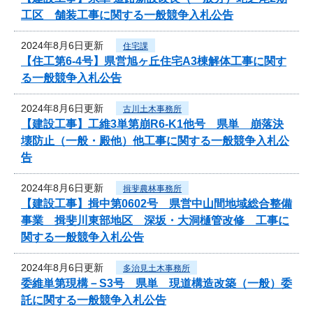
工区 舗装工事に関する一般競争入札公告
2024年8月6日更新
住宅課
【住工第6-4号】県営旭ヶ丘住宅A3棟解体工事に関す
る一般競争入札公告
2024年8月6日更新
古川土木事務所
【建設工事】工維3単第崩R6-K1他号 県単 崩落決
壊防止（一般・殿他）他工事に関する一般競争入札公
告
2024年8月6日更新
揖斐農林事務所
【建設工事】揖中第0602号 県営中山間地域総合整備
事業 揖斐川東部地区 深坂・大洞樋管改修 工事に
関する一般競争入札公告
2024年8月6日更新
多治見土木事務所
委維単第現構－S3号 県単 現道構造改築（一般）委
託に関する一般競争入札公告