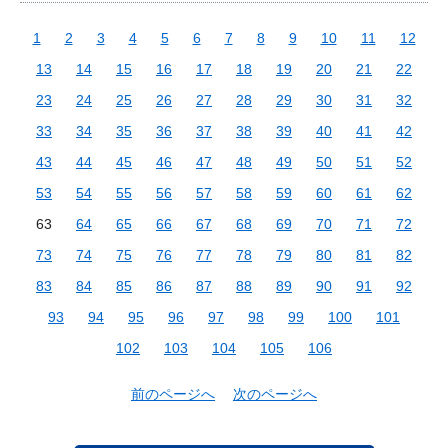
1
2
3
4
5
6
7
8
9
10
11
12
13
14
15
16
17
18
19
20
21
22
23
24
25
26
27
28
29
30
31
32
33
34
35
36
37
38
39
40
41
42
43
44
45
46
47
48
49
50
51
52
53
54
55
56
57
58
59
60
61
62
63
64
65
66
67
68
69
70
71
72
73
74
75
76
77
78
79
80
81
82
83
84
85
86
87
88
89
90
91
92
93
94
95
96
97
98
99
100
101
102
103
104
105
106
前のページへ
次のページへ