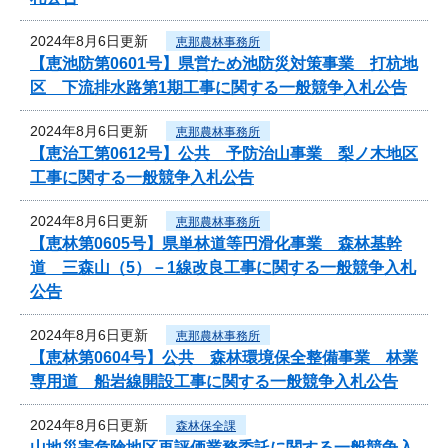
2024年8月6日更新
恵那農林事務所
【恵池防第0601号】県営ため池防災対策事業 打杭地
区 下流排水路第1期工事に関する一般競争入札公告
2024年8月6日更新
恵那農林事務所
【恵治工第0612号】公共 予防治山事業 梨ノ木地区
工事に関する一般競争入札公告
2024年8月6日更新
恵那農林事務所
【恵林第0605号】県単林道等円滑化事業 森林基幹
道 三森山（5）－1線改良工事に関する一般競争入札
公告
2024年8月6日更新
恵那農林事務所
【恵林第0604号】公共 森林環境保全整備事業 林業
専用道 船岩線開設工事に関する一般競争入札公告
2024年8月6日更新
森林保全課
山地災害危険地区再評価業務委託に関する一般競争入