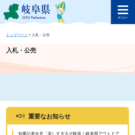
ペ
メ
このページの本文へ
ー
ニ
メ
ジ
ュ
ニ
の
ー
ュ
先
を
ー
頭
飛
トップページ
>
入札・公売
で
ば
す
し
入札・公売
。
て
本
文
へ
重要なお知らせ
知事記者会見「楽しすぎるぞ岐阜！岐阜県アウトドア