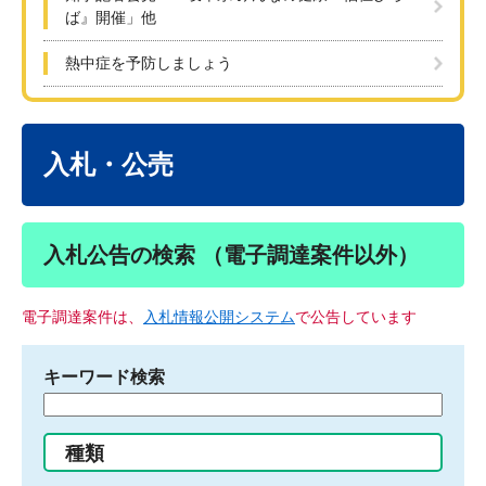
ば』開催」他
熱中症を予防しましょう
本
文
入札・公売
入札公告の検索 （電子調達案件以外）
電子調達案件は、
入札情報公開システム
で公告しています
キーワード検索
検
索
す
種類
る