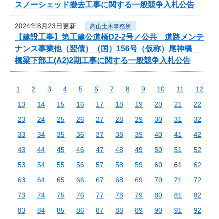
スノーシェッド撤去工事に関する一般競争入札公告
2024年8月23日更新
高山土木事務所
【建設工事】第工建公道橋D2-2号／公共 道路メンテ
ナンス事業他（翌債）（国）156号（仮称）尾神橋
橋梁下部工(A2)2期工事に関する一般競争入札公告
1
2
3
4
5
6
7
8
9
10
11
12
13
14
15
16
17
18
19
20
21
22
23
24
25
26
27
28
29
30
31
32
33
34
35
36
37
38
39
40
41
42
43
44
45
46
47
48
49
50
51
52
53
54
55
56
57
58
59
60
61
62
63
64
65
66
67
68
69
70
71
72
73
74
75
76
77
78
79
80
81
82
83
84
85
86
87
88
89
90
91
92