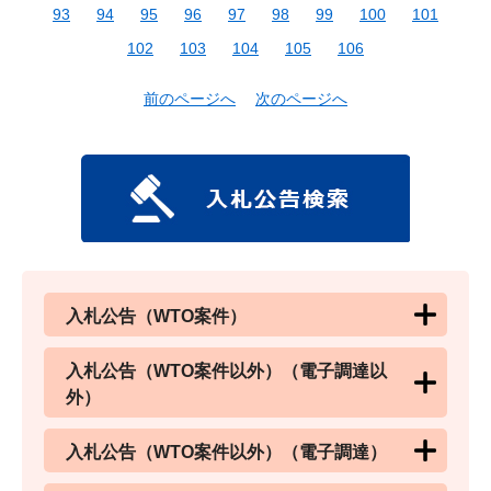
93
94
95
96
97
98
99
100
101
102
103
104
105
106
前のページへ
次のページへ
入札公告（WTO案件）
入札公告（WTO案件以外）（電子調達以
外）
入札公告（WTO案件以外）（電子調達）