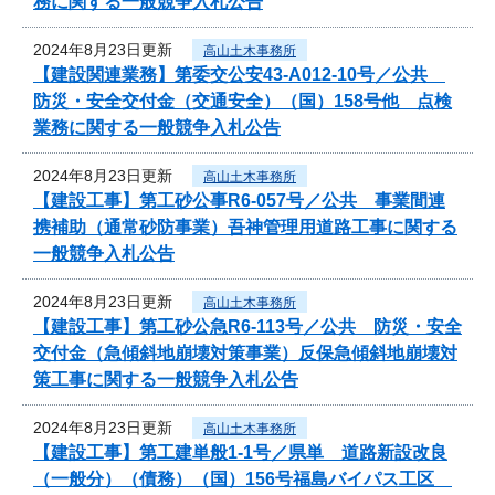
務に関する一般競争入札公告
2024年8月23日更新
高山土木事務所
【建設関連業務】第委交公安43-A012-10号／公共
防災・安全交付金（交通安全）（国）158号他 点検
業務に関する一般競争入札公告
2024年8月23日更新
高山土木事務所
【建設工事】第工砂公事R6-057号／公共 事業間連
携補助（通常砂防事業）吾神管理用道路工事に関する
一般競争入札公告
2024年8月23日更新
高山土木事務所
【建設工事】第工砂公急R6-113号／公共 防災・安全
交付金（急傾斜地崩壊対策事業）反保急傾斜地崩壊対
策工事に関する一般競争入札公告
2024年8月23日更新
高山土木事務所
【建設工事】第工建単般1-1号／県単 道路新設改良
（一般分）（債務）（国）156号福島バイパス工区