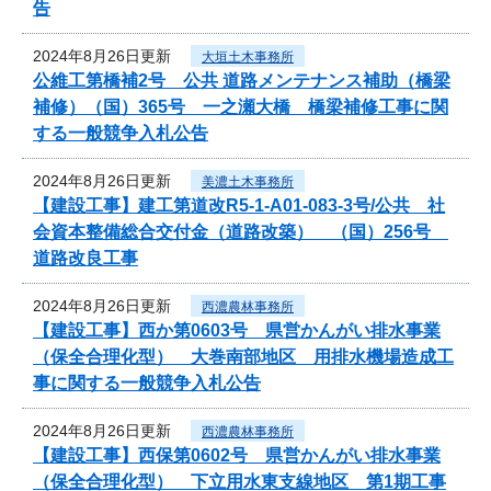
告
2024年8月26日更新
大垣土木事務所
公維工第橋補2号 公共 道路メンテナンス補助（橋梁
補修）（国）365号 一之瀬大橋 橋梁補修工事に関
する一般競争入札公告
2024年8月26日更新
美濃土木事務所
【建設工事】建工第道改R5-1-A01-083-3号/公共 社
会資本整備総合交付金（道路改築） （国）256号
道路改良工事
2024年8月26日更新
西濃農林事務所
【建設工事】西か第0603号 県営かんがい排水事業
（保全合理化型） 大巻南部地区 用排水機場造成工
事に関する一般競争入札公告
2024年8月26日更新
西濃農林事務所
【建設工事】西保第0602号 県営かんがい排水事業
（保全合理化型） 下立用水東支線地区 第1期工事