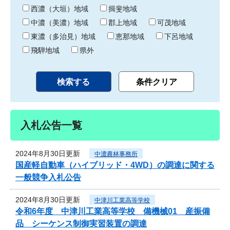
り
西濃（大垣）地域
揖斐地域
中濃（美濃）地域
郡上地域
可茂地域
東濃（多治見）地域
恵那地域
下呂地域
飛騨地域
県外
入札公告一覧
2024年8月30日更新
中濃農林事務所
国産軽自動車（ハイブリッド・4WD）の調達に関する
一般競争入札公告
2024年8月30日更新
中津川工業高等学校
令和6年度 中津川工業高等学校 備機械01 産振備
品 シーケンス制御実習装置の調達