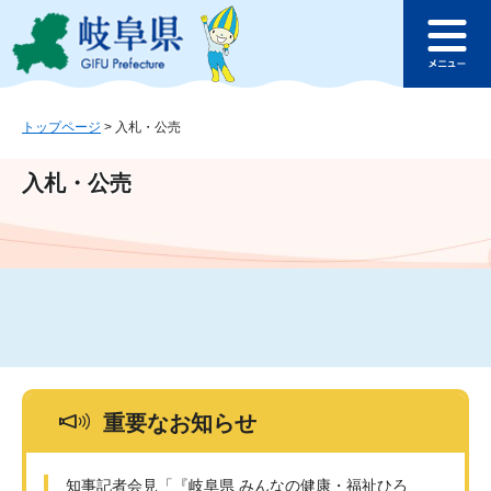
ペ
メ
このページの本文へ
ー
ニ
メ
ジ
ュ
ニ
の
ー
ュ
先
を
ー
頭
飛
トップページ
>
入札・公売
で
ば
す。
し
入札・公売
て
本
文
へ
重要なお知らせ
知事記者会見「『岐阜県 みんなの健康・福祉ひろ