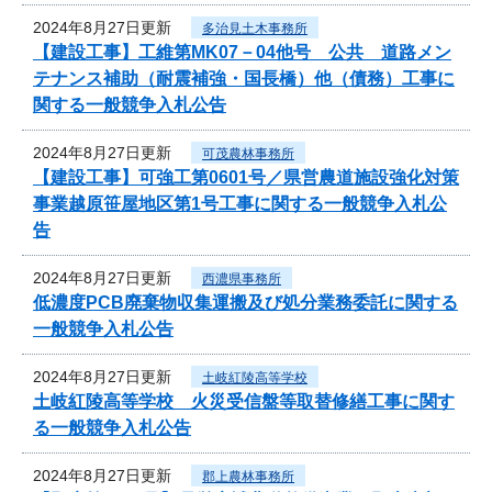
2024年8月27日更新
多治見土木事務所
【建設工事】工維第MK07－04他号 公共 道路メン
テナンス補助（耐震補強・国長橋）他（債務）工事に
関する一般競争入札公告
2024年8月27日更新
可茂農林事務所
【建設工事】可強工第0601号／県営農道施設強化対策
事業越原笹屋地区第1号工事に関する一般競争入札公
告
2024年8月27日更新
西濃県事務所
低濃度PCB廃棄物収集運搬及び処分業務委託に関する
一般競争入札公告
2024年8月27日更新
土岐紅陵高等学校
土岐紅陵高等学校 火災受信盤等取替修繕工事に関す
る一般競争入札公告
2024年8月27日更新
郡上農林事務所