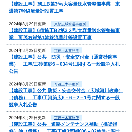
【建設工事】施工B第3号/大容量送水管整備事業 東
濃第7幹線流量計設置工事
2024年8月29日更新
東部広域水道事務所
【建設工事】6債施工B2第3-2号/大容量送水管整備事
業 可茂右岸第1幹線流量計等設置工事
2024年8月29日更新
可茂土木事務所
【建設工事】公共 防災・安全交付金（通常砂防事
業） 工事/工砂第砂6－034号に関する一般競争入札
公告
2024年8月29日更新
可茂土木事務所
【建設工事】公共 防災・安全交付金（広域河川改修）
（債務） 工事/工河第広6－6－2－1号に関する一般
競争入札公告
2024年8月29日更新
可茂土木事務所
【建設工事】公共 道路メンテナンス補助（橋梁補
修）他（債務） 工事/工維3第MK06－02他号に関す