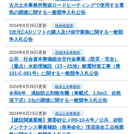
古川土木事務所熊坂ロードヒーティングで使用する電
気の調達に関する一般競争入札公告
2024年8月26日更新
技術検査課
3次元CADソフトの購入及び保守業務に関する一般競
争入札公告
2024年8月26日更新
流域浄水事務所
公共 社会資本整備総合交付金事業（防災・安全）
（重点）水処理施設（23～25池）耐震対策工事（第
101-C-061号）に関する一般競争入札公告
2024年8月26日更新
岐阜土木事務所
令和6年 凍結防止剤散布機（車載式、1.0m3、自然
流下式）2台の調達に関する一般競争入札公告
2024年8月23日更新
高山土木事務所
【建設関連業務】第委砂公メR6-10-A号／公共 砂防
メンテナンス事業補助（長寿命化）渓流保全工点検業