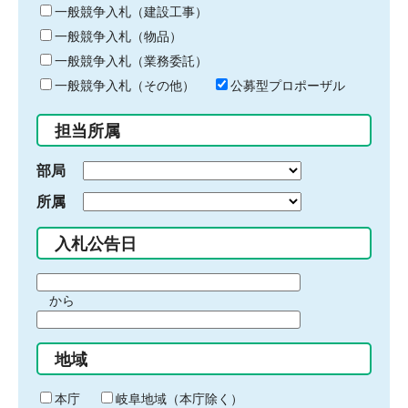
キ
一般競争入札（建設工事）
ー
一般競争入札（物品）
ワ
一般競争入札（業務委託）
ー
ド
一般競争入札（その他）
公募型プロポーザル
を
入
担当所属
力
部局
所属
入札公告日
期
から
間
期
の
間
始
地域
の
ま
終
り
わ
本庁
岐阜地域（本庁除く）