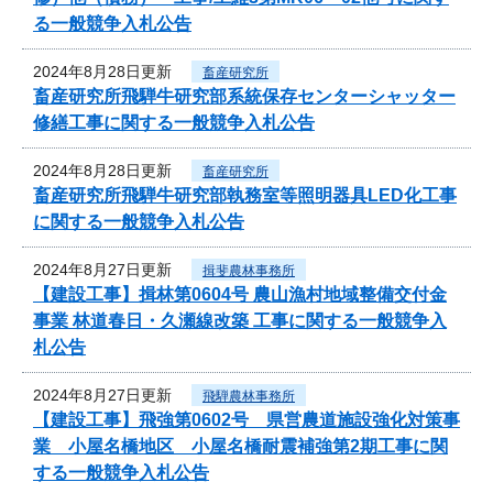
る一般競争入札公告
2024年8月28日更新
畜産研究所
畜産研究所飛騨牛研究部系統保存センターシャッター
修繕工事に関する一般競争入札公告
2024年8月28日更新
畜産研究所
畜産研究所飛騨牛研究部執務室等照明器具LED化工事
に関する一般競争入札公告
2024年8月27日更新
揖斐農林事務所
【建設工事】揖林第0604号 農山漁村地域整備交付金
事業 林道春日・久瀬線改築 工事に関する一般競争入
札公告
2024年8月27日更新
飛騨農林事務所
【建設工事】飛強第0602号 県営農道施設強化対策事
業 小屋名橋地区 小屋名橋耐震補強第2期工事に関
する一般競争入札公告