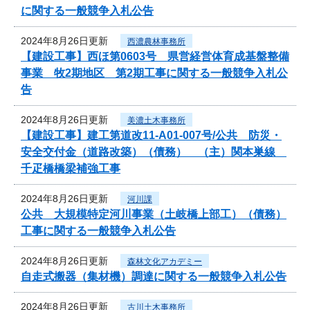
に関する一般競争入札公告
2024年8月26日更新
西濃農林事務所
【建設工事】西ほ第0603号 県営経営体育成基盤整備
事業 牧2期地区 第2期工事に関する一般競争入札公
告
2024年8月26日更新
美濃土木事務所
【建設工事】建工第道改11-A01-007号/公共 防災・
安全交付金（道路改築）（債務） （主）関本巣線
千疋橋橋梁補強工事
2024年8月26日更新
河川課
公共 大規模特定河川事業（土岐橋上部工）（債務）
工事に関する一般競争入札公告
2024年8月26日更新
森林文化アカデミー
自走式搬器（集材機）調達に関する一般競争入札公告
2024年8月26日更新
古川土木事務所