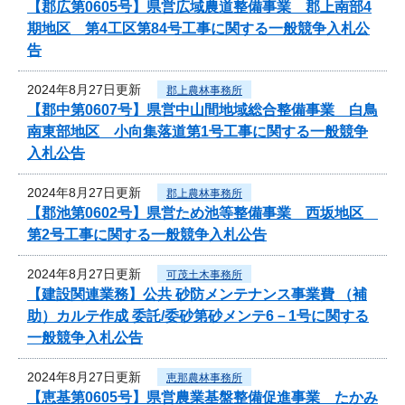
【郡広第0605号】県営広域農道整備事業 郡上南部4
期地区 第4工区第84号工事に関する一般競争入札公
告
2024年8月27日更新
郡上農林事務所
【郡中第0607号】県営中山間地域総合整備事業 白鳥
南東部地区 小向集落道第1号工事に関する一般競争
入札公告
2024年8月27日更新
郡上農林事務所
【郡池第0602号】県営ため池等整備事業 西坂地区
第2号工事に関する一般競争入札公告
2024年8月27日更新
可茂土木事務所
【建設関連業務】公共 砂防メンテナンス事業費 （補
助）カルテ作成 委託/委砂第砂メンテ6－1号に関する
一般競争入札公告
2024年8月27日更新
恵那農林事務所
【恵基第0605号】県営農業基盤整備促進事業 たかみ