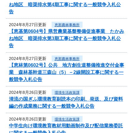
ね地区 暗渠排水第4期工事に関する一般競争入札公
告
2024年8月27日更新
恵那農林事務所
【恵基第0604号】県営農業基盤整備促進事業 たかみ
ね地区 暗渠排水第3期工事に関する一般競争入札公
告
2024年8月27日更新
恵那農林事務所
【恵林第0602号】公共 地方創生道整備推進交付金事
業 森林基幹道三森山（5）－2線開設工事に関する一
般競争入札公告
2024年8月26日更新
環境生活政策課
清流の国ぎふ環境教育副読本の印刷、発送、及び資料
編の作成業務に関する一般競争入札公告
2024年8月26日更新
環境生活政策課
中学生向け環境教育教材用動画制作及び配信業務委託
に関する一般競争入札公告