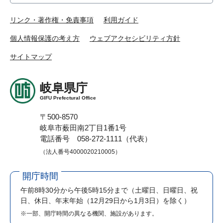
リンク・著作権・免責事項
利用ガイド
個人情報保護の考え方
ウェブアクセシビリティ方針
サイトマップ
岐阜県庁
GIFU Prefectural Office
〒500-8570
岐阜市薮田南2丁目1番1号
電話番号 058-272-1111（代表）
（法人番号4000020210005）
開庁時間
午前8時30分から午後5時15分まで
（土曜日、日曜日、祝
日、休日、年末年始（12月29日から1月3日）を除く）
※一部、開庁時間の異なる機関、施設があります。