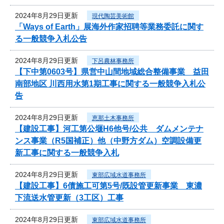
2024年8月29日更新
現代陶芸美術館
「Ways of Earth」展海外作家招聘等業務委託に関す
る一般競争入札公告
2024年8月29日更新
下呂農林事務所
【下中第0603号】県営中山間地域総合整備事業 益田
南部地区 川西用水第1期工事に関する一般競争入札公
告
2024年8月29日更新
恵那土木事務所
【建設工事】河工第公堰H6他号/公共 ダムメンテナ
ンス事業（R5国補正）他（中野方ダム）空調設備更
新工事に関する一般競争入札
2024年8月29日更新
東部広域水道事務所
【建設工事】6債施工可第5号/既設管更新事業 東濃
下流送水管更新（3工区）工事
2024年8月29日更新
東部広域水道事務所