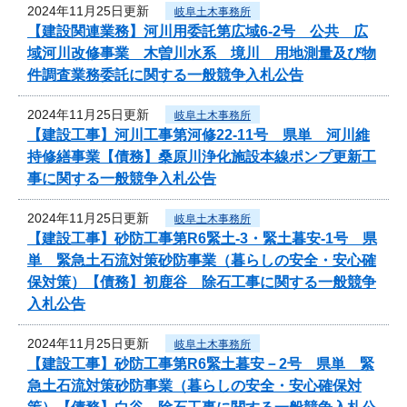
2024年11月25日更新
岐阜土木事務所
【建設関連業務】河川用委託第広域6-2号 公共 広
域河川改修事業 木曽川水系 境川 用地測量及び物
件調査業務委託に関する一般競争入札公告
2024年11月25日更新
岐阜土木事務所
【建設工事】河川工事第河修22-11号 県単 河川維
持修繕事業【債務】桑原川浄化施設本線ポンプ更新工
事に関する一般競争入札公告
2024年11月25日更新
岐阜土木事務所
【建設工事】砂防工事第R6緊土-3・緊土暮安-1号 県
単 緊急土石流対策砂防事業（暮らしの安全・安心確
保対策）【債務】初鹿谷 除石工事に関する一般競争
入札公告
2024年11月25日更新
岐阜土木事務所
【建設工事】砂防工事第R6緊土暮安－2号 県単 緊
急土石流対策砂防事業（暮らしの安全・安心確保対