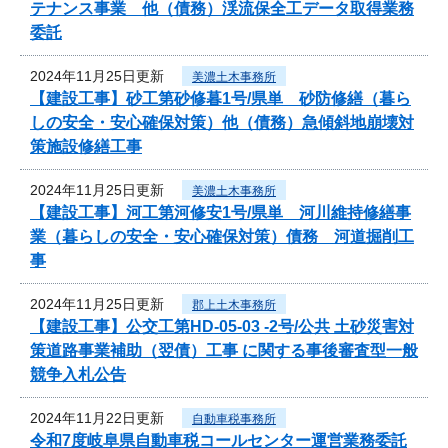
テナンス事業 他（債務）渓流保全工データ取得業務
委託
2024年11月25日更新
美濃土木事務所
【建設工事】砂工第砂修暮1号/県単 砂防修繕（暮ら
しの安全・安心確保対策）他（債務）急傾斜地崩壊対
策施設修繕工事
2024年11月25日更新
美濃土木事務所
【建設工事】河工第河修安1号/県単 河川維持修繕事
業（暮らしの安全・安心確保対策）債務 河道掘削工
事
2024年11月25日更新
郡上土木事務所
【建設工事】公交工第HD-05-03 -2号/公共 土砂災害対
策道路事業補助（翌債）工事 に関する事後審査型一般
競争入札公告
2024年11月22日更新
自動車税事務所
令和7度岐阜県自動車税コールセンター運営業務委託