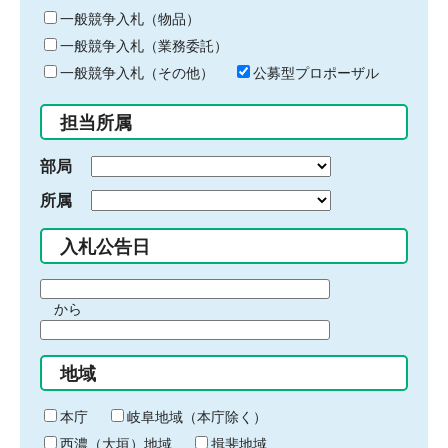
ー
一般競争入札（物品）
ワ
一般競争入札（業務委託）
ー
ド
一般競争入札（その他）
公募型プロポーザル
を
入
担当所属
力
部局
所属
入札公告日
期
から
間
期
の
間
始
地域
の
ま
終
り
わ
本庁
岐阜地域（本庁除く）
り
西濃（大垣）地域
揖斐地域