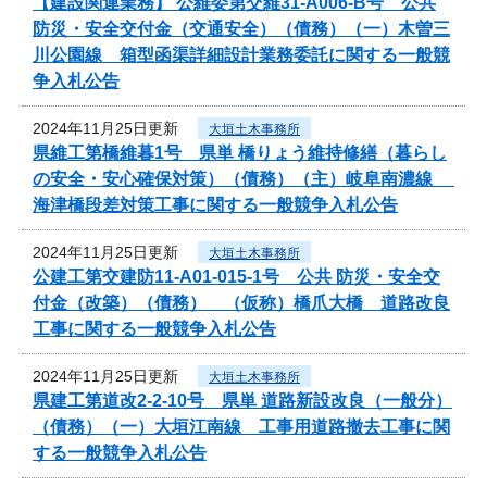
【建設関連業務】 公維委第交維31-A006-B号 公共
防災・安全交付金（交通安全）（債務）（一）木曽三
川公園線 箱型函渠詳細設計業務委託に関する一般競
争入札公告
2024年11月25日更新
大垣土木事務所
県維工第橋維暮1号 県単 橋りょう維持修繕（暮らし
の安全・安心確保対策）（債務）（主）岐阜南濃線
海津橋段差対策工事に関する一般競争入札公告
2024年11月25日更新
大垣土木事務所
公建工第交建防11-A01-015-1号 公共 防災・安全交
付金（改築）（債務） （仮称）橋爪大橋 道路改良
工事に関する一般競争入札公告
2024年11月25日更新
大垣土木事務所
県建工第道改2-2-10号 県単 道路新設改良（一般分）
（債務）（一）大垣江南線 工事用道路撤去工事に関
する一般競争入札公告