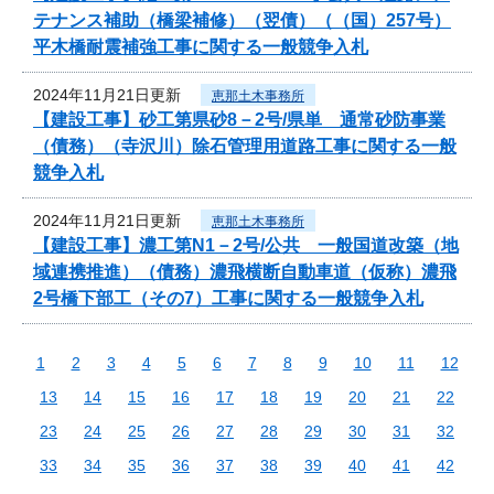
テナンス補助（橋梁補修）（翌債）（（国）257号）
平木橋耐震補強工事に関する一般競争入札
2024年11月21日更新
恵那土木事務所
【建設工事】砂工第県砂8－2号/県単 通常砂防事業
（債務）（寺沢川）除石管理用道路工事に関する一般
競争入札
2024年11月21日更新
恵那土木事務所
【建設工事】濃工第N1－2号/公共 一般国道改築（地
域連携推進）（債務）濃飛横断自動車道（仮称）濃飛
2号橋下部工（その7）工事に関する一般競争入札
1
2
3
4
5
6
7
8
9
10
11
12
13
14
15
16
17
18
19
20
21
22
23
24
25
26
27
28
29
30
31
32
33
34
35
36
37
38
39
40
41
42