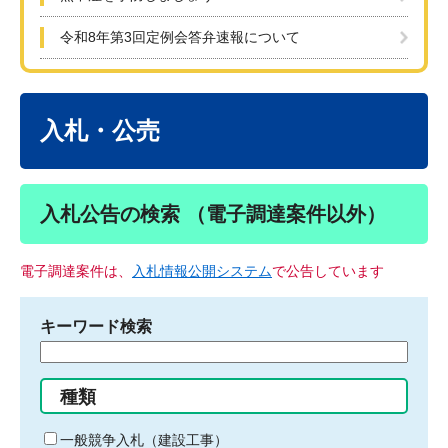
令和8年第3回定例会答弁速報について
本
文
入札・公売
入札公告の検索 （電子調達案件以外）
電子調達案件は、
入札情報公開システム
で公告しています
キーワード検索
検
索
す
種類
る
キ
一般競争入札（建設工事）