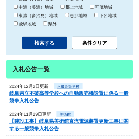
中濃（美濃）地域
郡上地域
可茂地域
東濃（多治見）地域
恵那地域
下呂地域
飛騨地域
県外
入札公告一覧
2024年12月2日更新
不破高等学校
岐阜県立不破高等学校への自動販売機設置に係る一般
競争入札公告
2024年11月29日更新
美術館
【建設工事】岐阜県美術館直流電源装置更新工事に関
する一般競争入札公告