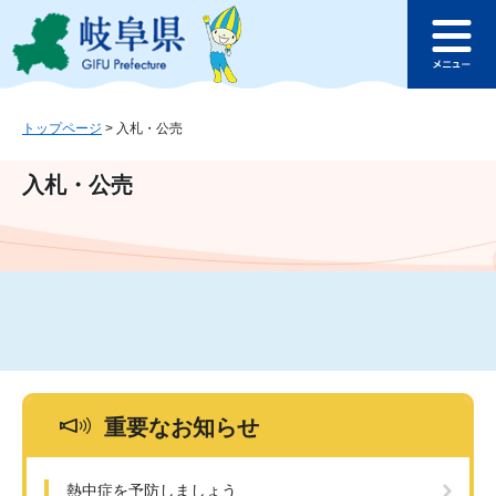
ペ
メ
このページの本文へ
ー
ニ
メ
ジ
ュ
ニ
の
ー
ュ
先
を
ー
頭
飛
トップページ
>
入札・公売
で
ば
す
し
入札・公売
。
て
本
文
へ
重要なお知らせ
熱中症を予防しましょう