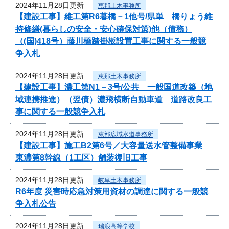
2024年11月28日更新
恵那土木事務所
【建設工事】維工第R6暮橋－1他号/県単 橋りょう維
持修繕(暮らしの安全・安心確保対策)他（債務）
（(国)418号）藤川橋踏掛板設置工事に関する一般競
争入札
2024年11月28日更新
恵那土木事務所
【建設工事】濃工第N1－3号/公共 一般国道改築（地
域連携推進）（翌債）濃飛横断自動車道 道路改良工
事に関する一般競争入札
2024年11月28日更新
東部広域水道事務所
【建設工事】施工B2第6号／大容量送水管整備事業
東濃第8幹線（1工区）舗装復旧工事
2024年11月28日更新
岐阜土木事務所
R6年度 災害時応急対策用資材の調達に関する一般競
争入札公告
2024年11月28日更新
瑞浪高等学校