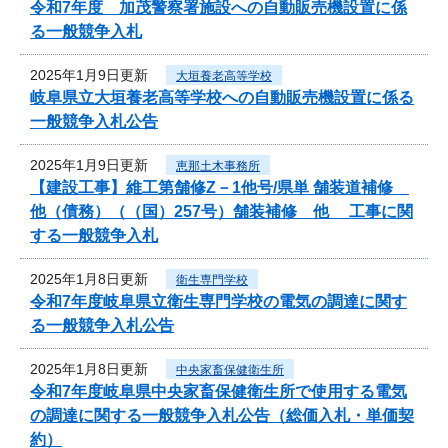
令和7年度 加茂警察署施設への自動販売機設置に係
る一般競争入札
2025年1月9日更新
大垣養老高等学校
岐阜県立大垣養老高等学校への自動販売機設置に係る
一般競争入札公告
2025年1月9日更新
恵那土木事務所
【建設工事】維工第舗修Z－1他号/県単 舗装道補修
他（債務）（（国）257号）舗装補修 他 工事に関
する一般競争入札
2025年1月8日更新
衛生専門学校
令和7年度岐阜県立衛生専門学校の電気の調達に関す
る一般競争入札公告
2025年1月8日更新
中央家畜保健衛生所
令和7年度岐阜県中央家畜保健衛生所で使用する電気
の調達に関する一般競争入札公告（総価入札・単価契
約）