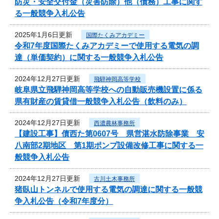
防災・安全交付金（災害防除）他（債務）工事に関す
る一般競争入札公告
2025年1月6日更新
国際たくみアカデミー
令和7年度国際たくみアカデミーで使用する電気の調
達（単価契約）に関する一般競争入札公告
2024年12月27日更新
飛騨神岡高等学校
岐阜県立飛騨神岡高等学校への自動販売機設置に係る
県有財産の賃貸借一般競争入札公告（飲料のみ）
2024年12月27日更新
西濃農林事務所
【建設工事】債西た第0607号 県営湛水防除事業 安
八南部2期地区 第1期ポンプ設備改修工事に関する一
般競争入札公告
2024年12月27日更新
古川土木事務所
猪臥山トンネルで使用する電気の調達に関する一般競
争入札公告（令和7年度分）