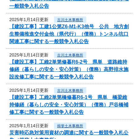
一般競争入札公告
2025年1月14日更新
古川土木事務所
【建設工事】工建1公第Z6-M1-K3他号 公共 地方創
生整備推進交付金他（県代行）（債務）トンネル坑口
関連工事に関する一般競争入札公告
2025年1月14日更新
古川土木事務所
【建設工事】工維2単第修暮R6-2号 県単 道路維持
修繕（暮らしの安全・安心対策）（債務）高野排水施
設改修工事に関する一般競争入札公告
2025年1月14日更新
古川土木事務所
【建設工事】工維2単第橋修暮R6-1号 県単 橋梁維
持修繕（暮らしの安全・安心対策）（債務）戸谷橋補
修工事に関する一般競争入札公告
2025年1月14日更新
揖斐土木事務所
災害時応急対策用資材の調達に関する一般競争入札公