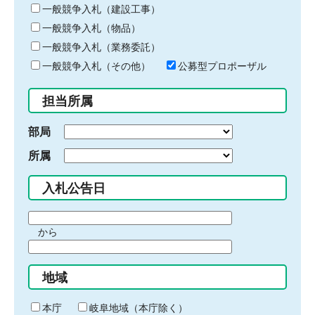
キ
一般競争入札（建設工事）
ー
一般競争入札（物品）
ワ
一般競争入札（業務委託）
ー
ド
一般競争入札（その他）
公募型プロポーザル
を
入
担当所属
力
部局
所属
入札公告日
期
から
間
期
の
間
始
地域
の
ま
終
り
わ
本庁
岐阜地域（本庁除く）