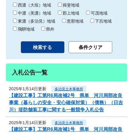
り
西濃（大垣）地域
揖斐地域
中濃（美濃）地域
郡上地域
可茂地域
東濃（多治見）地域
恵那地域
下呂地域
飛騨地域
県外
入札公告一覧
2025年1月14日更新
多治見土木事務所
【建設工事】工第R6局改補2号 県単 河川局部改良
事業（暮らしの安全・安心確保対策）（債務）（日吉
川）堤防舗装工事に関する一般競争入札公告
2025年1月14日更新
多治見土木事務所
【建設工事】工第R6局改補1号 県単 河川局部改良