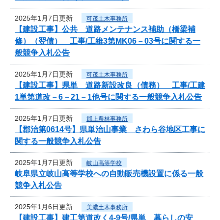
2025年1月7日更新
可茂土木事務所
【建設工事】公共 道路メンテナンス補助（橋梁補
修）（翌債） 工事/工維3第MK06－03号に関する一
般競争入札公告
2025年1月7日更新
可茂土木事務所
【建設工事】県単 道路新設改良（債務） 工事/工建
1単第道改－6－21－1他号に関する一般競争入札公告
2025年1月7日更新
郡上農林事務所
【郡治第0614号】県単治山事業 さわら谷地区工事に
関する一般競争入札公告
2025年1月7日更新
岐山高等学校
岐阜県立岐山高等学校への自動販売機設置に係る一般
競争入札公告
2025年1月6日更新
美濃土木事務所
【建設工事】建工第道改く4-9号/県単 暮らしの安