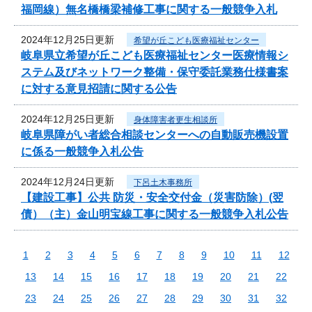
福岡線）無名橋橋梁補修工事に関する一般競争入札
2024年12月25日更新
希望が丘こども医療福祉センター
岐阜県立希望が丘こども医療福祉センター医療情報シ
ステム及びネットワーク整備・保守委託業務仕様書案
に対する意見招請に関する公告
2024年12月25日更新
身体障害者更生相談所
岐阜県障がい者総合相談センターへの自動販売機設置
に係る一般競争入札公告
2024年12月24日更新
下呂土木事務所
【建設工事】公共 防災・安全交付金（災害防除）(翌
債）（主）金山明宝線工事に関する一般競争入札公告
1
2
3
4
5
6
7
8
9
10
11
12
13
14
15
16
17
18
19
20
21
22
23
24
25
26
27
28
29
30
31
32