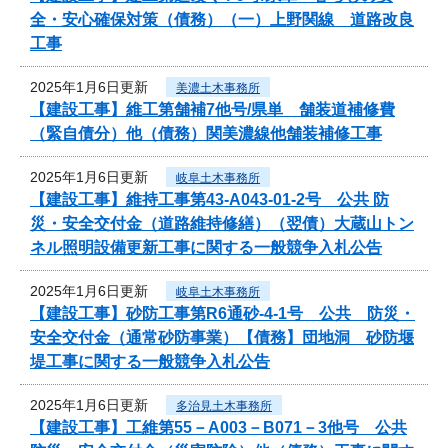
全・安心確保対策（債務）（一）上野関線 道路改良
工事
2025年1月6日更新
美濃土木事務所
【建設工事】維工第舗補7他号/県単 舗装道補修費
（緊自債分）他（債務）関美濃線他舗装補修工事
2025年1月6日更新
岐阜土木事務所
【建設工事】維持工事第43-A043-01-2号 公共 防
災・安全交付金（道路維持修繕）（翌債）大蔵山トン
ネル照明設備更新工事に関する一般競争入札公告
2025年1月6日更新
岐阜土木事務所
【建設工事】砂防工事第R6通砂-4-1号 公共 防災・
安全交付金（通常砂防事業）【債務】団地洞 砂防堰
堤工事に関する一般競争入札公告
2025年1月6日更新
多治見土木事務所
【建設工事】工維第55－A003－B071－3他号 公共