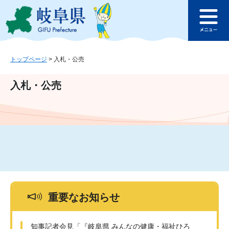
ペ
メ
このページの本文へ
ー
ニ
メ
ジ
ュ
ニ
の
ー
ュ
先
を
ー
頭
飛
トップページ
>
入札・公売
で
ば
す
し
入札・公売
。
て
本
文
へ
重要なお知らせ
知事記者会見「『岐阜県 みんなの健康・福祉ひろ