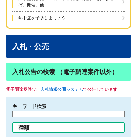
ば』開催」他
熱中症を予防しましょう
本
文
入札・公売
入札公告の検索 （電子調達案件以外）
電子調達案件は、
入札情報公開システム
で公告しています
キーワード検索
検
索
す
種類
る