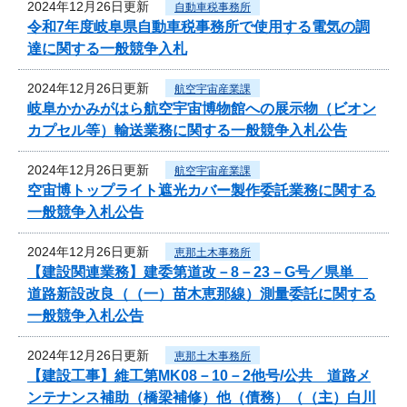
2024年12月26日更新
自動車税事務所
令和7年度岐阜県自動車税事務所で使用する電気の調
達に関する一般競争入札
2024年12月26日更新
航空宇宙産業課
岐阜かかみがはら航空宇宙博物館への展示物（ビオン
カプセル等）輸送業務に関する一般競争入札公告
2024年12月26日更新
航空宇宙産業課
空宙博トップライト遮光カバー製作委託業務に関する
一般競争入札公告
2024年12月26日更新
恵那土木事務所
【建設関連業務】建委第道改－8－23－G号／県単
道路新設改良（（一）苗木恵那線）測量委託に関する
一般競争入札公告
2024年12月26日更新
恵那土木事務所
【建設工事】維工第MK08－10－2他号/公共 道路メ
ンテナンス補助（橋梁補修）他（債務）（（主）白川