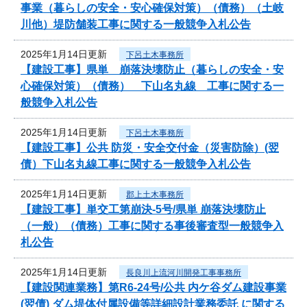
事業（暮らしの安全・安心確保対策）（債務）（土岐
川他）堤防舗装工事に関する一般競争入札公告
2025年1月14日更新
下呂土木事務所
【建設工事】県単 崩落決壊防止（暮らしの安全・安
心確保対策）（債務） 下山名丸線 工事に関する一
般競争入札公告
2025年1月14日更新
下呂土木事務所
【建設工事】公共 防災・安全交付金（災害防除）(翌
債）下山名丸線工事に関する一般競争入札公告
2025年1月14日更新
郡上土木事務所
【建設工事】単交工第崩決-5号/県単 崩落決壊防止
（一般）（債務）工事に関する事後審査型一般競争入
札公告
2025年1月14日更新
長良川上流河川開発工事事務所
【建設関連業務】第R6-24号/公共 内ケ谷ダム建設事業
(翌債) ダム堤体付属設備等詳細設計業務委託 に関する