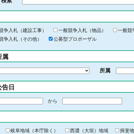
ド検索
検
索
す
る
キ
競争入札（建設工事）
一般競争入札（物品）
一般競
ー
競争入札（その他）
公募型プロポーザル
ワ
ー
所属
ド
を
所属
入
力
公告日
から
期
間
の
終
わ
岐阜地域（本庁除く）
西濃（大垣）地域
揖斐