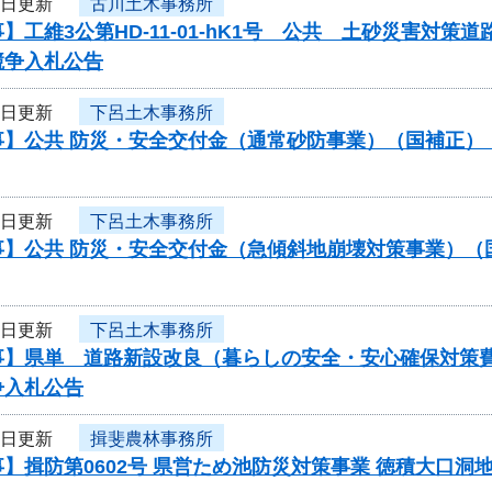
4日更新
古川土木事務所
】工維3公第HD-11-01-hK1号 公共 土砂災害対
競争入札公告
4日更新
下呂土木事務所
事】公共 防災・安全交付金（通常砂防事業）（国補正）
4日更新
下呂土木事務所
事】公共 防災・安全交付金（急傾斜地崩壊対策事業）（
4日更新
下呂土木事務所
事】県単 道路新設改良（暮らしの安全・安心確保対策
争入札公告
4日更新
揖斐農林事務所
】揖防第0602号 県営ため池防災対策事業 徳積大口