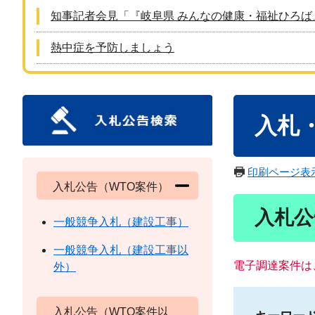
知事記者会見「『岐阜県 みんなの健康・福祉ひろば
熱中症を予防しましょう
本
入札
文
印刷ページ表
入札公告（WTO案件）
入札公
一般競争入札（建設工事）
一般競争入札（建設工事以
電子調達案件は
外）
入札公告（WTO案件以