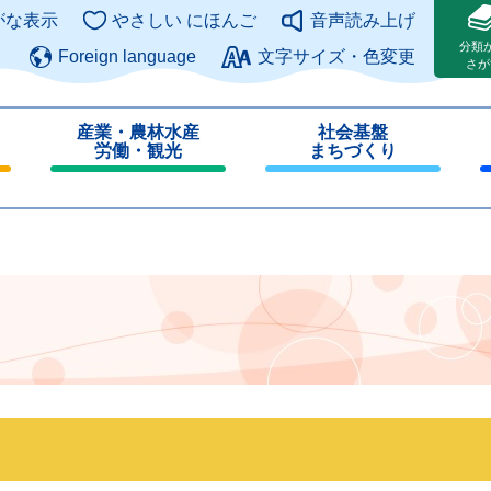
このページの本文へ
がな表示
やさしい にほんご
音声読み上げ
分類
Foreign language
文字サイズ・色変更
さが
産業・農林水産
社会基盤
労働・観光
まちづくり
閉
閉
じ
じ
る
る