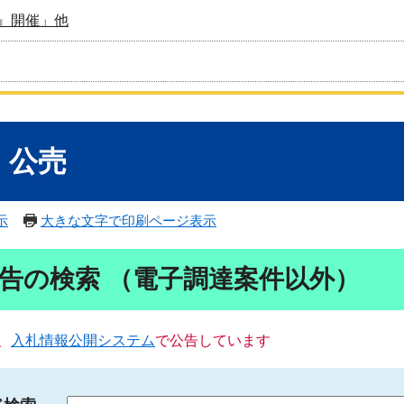
』開催」他
・公売
示
大きな文字で印刷ページ表示
告の検索 （電子調達案件以外）
、
入札情報公開システム
で公告しています