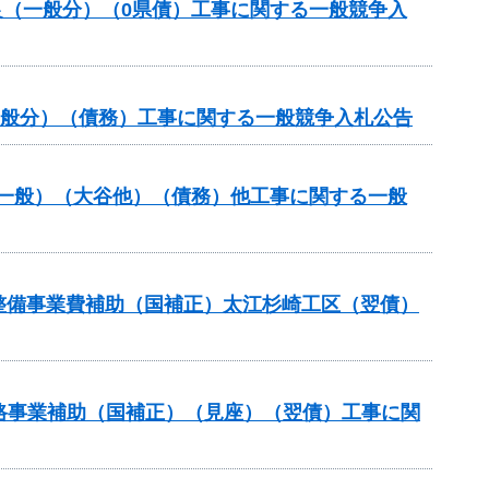
良（一般分）（0県債）工事に関する一般競争入
一般分）（債務）工事に関する一般競争入札公告
備（一般）（大谷他）（債務）他工事に関する一般
設等整備事業費補助（国補正）太江杉崎工区（翌債）
策道路事業補助（国補正）（見座）（翌債）工事に関