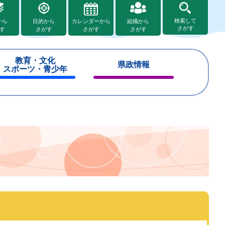
検索して
から
目的から
カレンダーから
組織から
さがす
す
さがす
さがす
さがす
教育・文化
県政情報
スポーツ・青少年
閉
閉
じ
じ
る
る