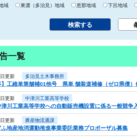
り
地域
東濃（多治見）地域
恵那地域
下呂地域
告一覧
5日更新
多治見土木事務所
事】工維単第舗補01他号 県単 舗装道補修（ゼロ県債
5日更新
中津川工業高等学校
中津川工業高等学校への自動販売機設置に係る一般競争
5日更新
農産物流通課
ぎふ地産地消運動推進事業委託業務プロポーザル募集