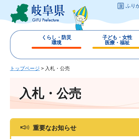
ペ
メ
ふり
ー
ニ
ジ
ュ
の
ー
先
を
くらし・防災
子ども・女性
頭
飛
環境
医療・福祉
で
ば
閉
閉
す
し
じ
じ
。
て
る
る
トップページ
>
入札・公売
本
文
へ
入札・公売
重要なお知らせ