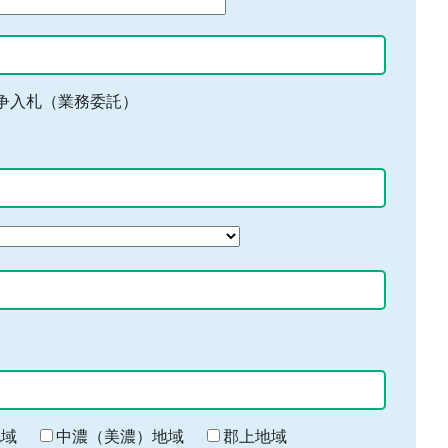
争入札（業務委託）
地域
中濃（美濃）地域
郡上地域