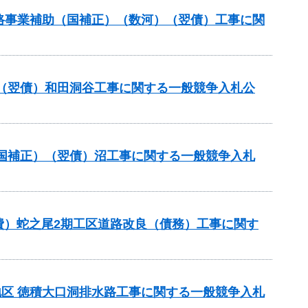
策道路事業補助（国補正）（数河）（翌債）工事に関
（翌債）和田洞谷工事に関する一般競争入札公
国補正）（翌債）沼工事に関する一般競争入札
費）蛇之尾2期工区道路改良（債務）工事に関す
洞地区 徳積大口洞排水路工事に関する一般競争入札