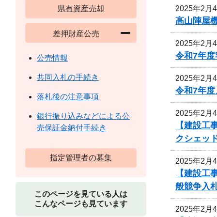
2025年2月
県有資産売却
高山陣屋
差押財産公売
2025年2月
令和7年
公売情報
共同入札の手続き
2025年2月
令和7年
落札後の注意事項
2025年2月
銀行振り込みなどによる公
【建設工事
売保証金納付手続き
クシェッ
指定管理者の募集
2025年2月
【建設工
般競争入
このページを見ている人は
こんなページも見ています
2025年2月