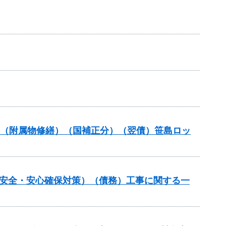
補助（附属物修繕）（国補正分）（翌債）笹島ロッ
の安全・安心確保対策）（債務）工事に関する一