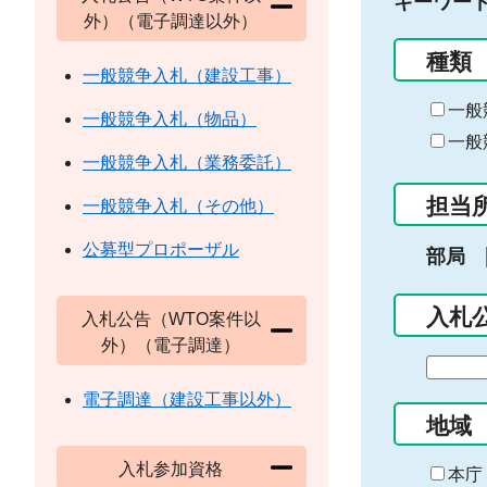
キーワー
外）（電子調達以外）
種類
一般競争入札（建設工事）
一般
一般競争入札（物品）
一般
一般競争入札（業務委託）
担当
一般競争入札（その他）
公募型プロポーザル
部局
入札
入札公告（WTO案件以
外）（電子調達）
期
間
電子調達（建設工事以外）
の
地域
始
入札参加資格
ま
本庁