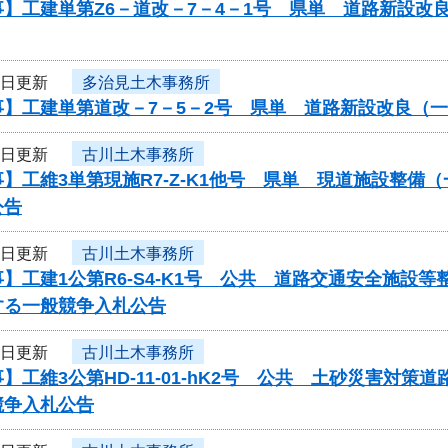
】工建単第Z6－道改－7－4－1号 県単 道路新設改
4日更新
多治見土木事務所
事】工建単第道改－7－5－2号 県単 道路新設改良（
4日更新
古川土木事務所
】工維3単第現施R7-Z-K1他号 県単 現道施設整
公告
4日更新
古川土木事務所
】工建1公第R6-S4-K1号 公共 道路交通安全施
する一般競争入札公告
4日更新
古川土木事務所
】工維3公第HD-11-01-hK2号 公共 土砂災害対
競争入札公告