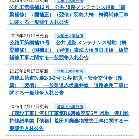
2025年2月17日更新
大垣土木事務所
公維工第橋補12号 公共 道路メンテナンス補助（橋
梁補修）（国補正）（翌債）羽島大橋 橋梁補修工事
に関する一般競争入札公告
2025年2月17日更新
大垣土木事務所
公維工第橋補11号 公共 道路メンテナンス補助（橋
梁補修）（国補正）（翌債）東海大橋長良川橋 橋梁
補修工事に関する一般競争入札公告
2025年2月17日更新
大垣土木事務所
県建工第道改農2-3-2号 公共 防災・安全交付金（改
築）（翌債） 一般県道赤坂垂井線 道路改良工事に
関する一般競争入札公告
2025年2月17日更新
岐阜土木事務所
【建設工事】河川工事第R6河修廃棄5号 県単 河川維
持修繕事業【債務】荒田川廃棄物撤去工事に関する一
般競争入札公告