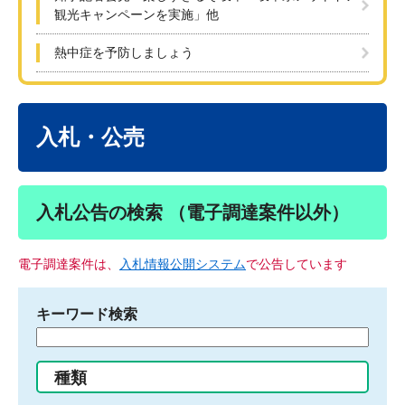
観光キャンペーンを実施」他
熱中症を予防しましょう
本
文
入札・公売
入札公告の検索 （電子調達案件以外）
電子調達案件は、
入札情報公開システム
で公告しています
キーワード検索
検
索
す
種類
る