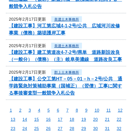
般競争入札公告
2025年2月17日更新
美濃土木事務所
【建設工事】河工第広域4-1-2号/公共 広域河川改修
事業（債務）築堤護岸工事
2025年2月17日更新
美濃土木事務所
【建設工事】建工第道改4-7-2号/県単 道路新設改良
（一般分）（債務）（主）岐阜美濃線 道路改良工事
2025年2月17日更新
郡上土木事務所
【建設工事】公交工第HT－05－01－h－2号/公共 通
学路緊急対策補助事業（国補正）（翌債）工事に関す
る事後審査型一般競争入札公告
1
2
3
4
5
6
7
8
9
10
11
12
13
14
15
16
17
18
19
20
21
22
23
24
25
26
27
28
29
30
31
32