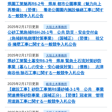
県園工第魅再R6-2号 県単 都市公園事業（魅力向上
再整備）（翌債） 養老公園園内施設修繕工事に関す
る一般競争入札公告
2025年2月17日更新
大垣土木事務所
公砂工第急傾R6H-26-1号 公共 防災・安全交付金
（急傾斜地崩壊対策事業）（国補正）（翌債） 祖父
谷 擁壁工事に関する一般競争入札公告
2025年2月17日更新
大垣土木事務所
県砂工第緊土暮安R6-3号 県単 緊急土石流対策砂防
事業（暮らしの安全・安心確保対策）（債務） 志津
南谷他 除石工事に関する一般競争入札公告
2025年2月17日更新
岐阜土木事務所
【建設工事】砂防工事第R6通砂補-3-1号 公共 事業
間連携等砂防事業（国補正分）【翌債】冠者洞 管理
用道路工事に関する一般競争入札公告