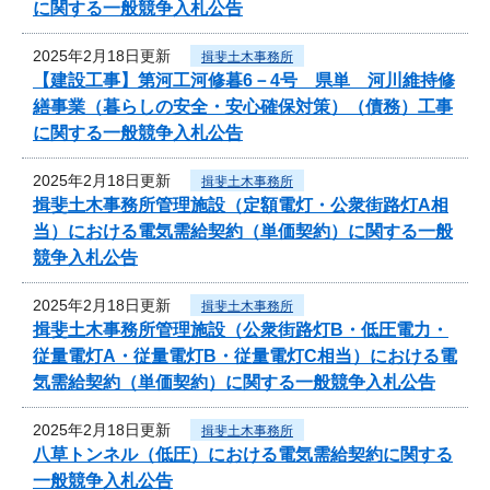
に関する一般競争入札公告
2025年2月18日更新
揖斐土木事務所
【建設工事】第河工河修暮6－4号 県単 河川維持修
繕事業（暮らしの安全・安心確保対策）（債務）工事
に関する一般競争入札公告
2025年2月18日更新
揖斐土木事務所
揖斐土木事務所管理施設（定額電灯・公衆街路灯A相
当）における電気需給契約（単価契約）に関する一般
競争入札公告
2025年2月18日更新
揖斐土木事務所
揖斐土木事務所管理施設（公衆街路灯B・低圧電力・
従量電灯A・従量電灯B・従量電灯C相当）における電
気需給契約（単価契約）に関する一般競争入札公告
2025年2月18日更新
揖斐土木事務所
八草トンネル（低圧）における電気需給契約に関する
一般競争入札公告