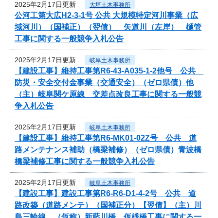
2025年2月17日更新
大垣土木事務所
公河工第大広H2-3-1号 公共 大規模特定河川事業（広
域河川）（国補正）（翌債） 矢道川（左岸） 樋管
工事に関する一般競争入札公告
2025年2月17日更新
岐阜土木事務所
【建設工事】維持工事第R6-43-A035-1-2他号 公共
防災・安全交付金事業（交通安全）（ゼロ県債）他
（主）岐阜関ケ原線 交差点改良工事に関する一般競
争入札公告
2025年2月17日更新
岐阜土木事務所
【建設工事】維持工事第R6-MK01-02Z号 公共 道
路メンテナンス補助（橋梁補修）（ゼロ県債）青波橋
橋梁補修工事に関する一般競争入札公告
2025年2月17日更新
岐阜土木事務所
【建設工事】建設工事第R6-R6-D1-4-2号 公共 道
路改築（道路メンテ）（国補正分）【翌債】（主）川
島三輪線 （仮称）新藍川橋 仮桟橋工事に関する一