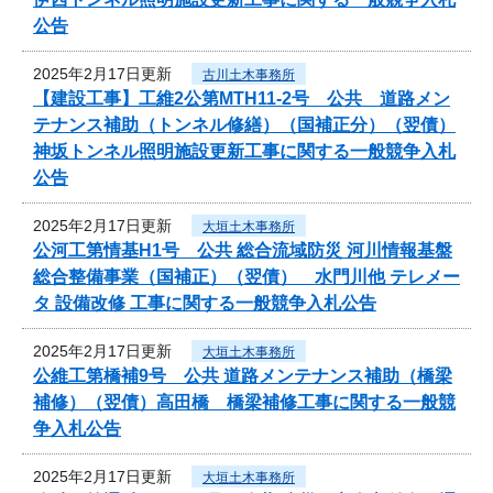
公告
2025年2月17日更新
古川土木事務所
【建設工事】工維2公第MTH11-2号 公共 道路メン
テナンス補助（トンネル修繕）（国補正分）（翌債）
神坂トンネル照明施設更新工事に関する一般競争入札
公告
2025年2月17日更新
大垣土木事務所
公河工第情基H1号 公共 総合流域防災 河川情報基盤
総合整備事業（国補正）（翌債） 水門川他 テレメー
タ 設備改修 工事に関する一般競争入札公告
2025年2月17日更新
大垣土木事務所
公維工第橋補9号 公共 道路メンテナンス補助（橋梁
補修）（翌債）高田橋 橋梁補修工事に関する一般競
争入札公告
2025年2月17日更新
大垣土木事務所