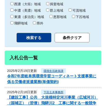
り
西濃（大垣）地域
揖斐地域
中濃（美濃）地域
郡上地域
可茂地域
東濃（多治見）地域
恵那地域
下呂地域
飛騨地域
県外
入札公告一覧
2025年2月19日更新
環境生活政策課
令和7年度岐阜県環境学習コーディネート支援事業に
係る労働者派遣業務(単価契約)
2025年2月18日更新
下呂土木事務所
【建設工事】公共 大規模特定河川事業（広域河川）
（国補正）（翌債）飛騨川2 工事に関する一般競争