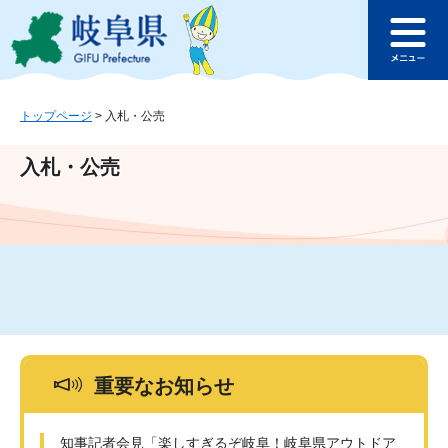
ペ
メ
このページの本文へ
ー
ニ
メ
ジ
ュ
ニ
の
ー
ュ
先
を
ー
頭
飛
トップページ
>
入札・公売
で
ば
す
し
入札・公売
。
て
本
文
へ
重要なお知らせ
知事記者会見「楽しすぎるぞ岐阜！岐阜県アウトドア