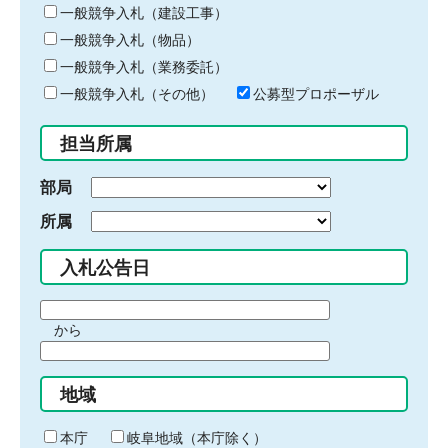
キ
一般競争入札（建設工事）
ー
一般競争入札（物品）
ワ
一般競争入札（業務委託）
ー
ド
一般競争入札（その他）
公募型プロポーザル
を
入
担当所属
力
部局
所属
入札公告日
期
から
間
期
の
間
始
地域
の
ま
終
り
わ
本庁
岐阜地域（本庁除く）