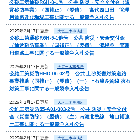
公砂工第通砂R6H-8-1号 公共 防災・安全交付金（通
常砂防事業）（国補正）（翌債） 宮代西山田 管理
用道路及び堰堤工事に関する一般競争入札公告
2025年2月17日更新
大垣土木事務所
公砂工第通砂R6H-5-1他号 公共 防災・安全交付金
（通常砂防事業）（国補正）（翌債） 滝根谷 管理
用道路工事に関する一般競争入札公告
2025年2月17日更新
大垣土木事務所
公維工第災防HHD-06-02号 公共 土砂災害対策道路
事業補助（国補正）（翌債）（一）上石津多賀線 落石
対策工事に関する一般競争入札公告
2025年2月17日更新
大垣土木事務所
公維工第災防55-A01-003-2号 公共 防災・安全交付
金（災害防除）（翌債）（主）南濃北勢線 地山補強
土工事に関する一般競争入札公告
2025年2月17日更新
大垣土木事務所