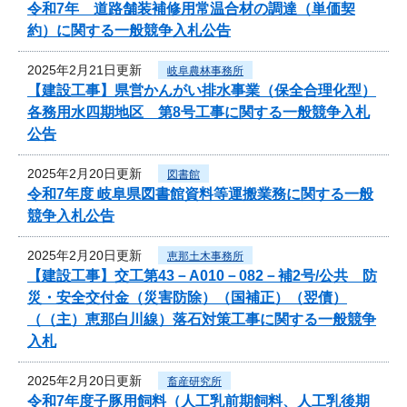
令和7年 道路舗装補修用常温合材の調達（単価契
約）に関する一般競争入札公告
2025年2月21日更新
岐阜農林事務所
【建設工事】県営かんがい排水事業（保全合理化型）
各務用水四期地区 第8号工事に関する一般競争入札
公告
2025年2月20日更新
図書館
令和7年度 岐阜県図書館資料等運搬業務に関する一般
競争入札公告
2025年2月20日更新
恵那土木事務所
【建設工事】交工第43－A010－082－補2号/公共 防
災・安全交付金（災害防除）（国補正）（翌債）
（（主）恵那白川線）落石対策工事に関する一般競争
入札
2025年2月20日更新
畜産研究所
令和7年度子豚用飼料（人工乳前期飼料、人工乳後期