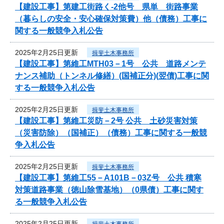
【建設工事】第建工街路く-2他号 県単 街路事業
（暮らしの安全・安心確保対策費）他（債務）工事に
関する一般競争入札公告
2025年2月25日更新
揖斐土木事務所
【建設工事】第維工MTH03－1号 公共 道路メンテ
ナンス補助（トンネル修繕）(国補正分)(翌債)工事に関
する一般競争入札公告
2025年2月25日更新
揖斐土木事務所
【建設工事】第維工災防－2号 公共 土砂災害対策
（災害防除）（国補正）（債務）工事に関する一般競
争入札公告
2025年2月25日更新
揖斐土木事務所
【建設工事】第維工55－A101B－03Z号 公共 積寒
対策道路事業（徳山除雪基地）（0県債）工事に関す
る一般競争入札公告
2025年2月25日更新
揖斐土木事務所