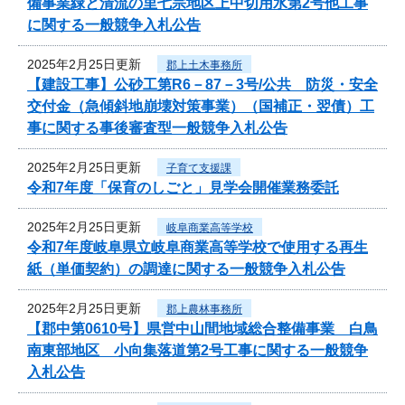
備事業緑と清流の里七宗地区上中切用水第2号他工事
に関する一般競争入札公告
2025年2月25日更新
郡上土木事務所
【建設工事】公砂工第R6－87－3号/公共 防災・安全
交付金（急傾斜地崩壊対策事業）（国補正・翌債）工
事に関する事後審査型一般競争入札公告
2025年2月25日更新
子育て支援課
令和7年度「保育のしごと」見学会開催業務委託
2025年2月25日更新
岐阜商業高等学校
令和7年度岐阜県立岐阜商業高等学校で使用する再生
紙（単価契約）の調達に関する一般競争入札公告
2025年2月25日更新
郡上農林事務所
【郡中第0610号】県営中山間地域総合整備事業 白鳥
南東部地区 小向集落道第2号工事に関する一般競争
入札公告