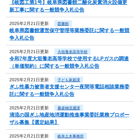
【岐図工第1号】岐阜県図書館二酸化炭素消火設備更
新工事に関する一般競争入札公告
2025年2月21日更新
図書館
岐阜県図書館運営保守管理等業務委託に関する一般競
争入札公告
2025年2月21日更新
大垣養老高等学校
令和7年度大垣養老高等学校で使用するLPガスの調達
（単価契約）に関する一般競争入札公告
2025年2月21日更新
子ども家庭課
ぎふ性暴力被害者支援センター夜間等電話相談業務委
託に関する一般競争入札公告
2025年2月21日更新
農産物流通課
清流の国ぎふ地産地消運動推進事業委託業務プロポー
ザル募集【選定結果】
2025年2月21日更新
岐阜土木事務所