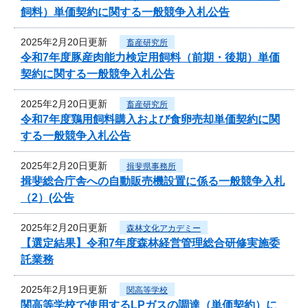
飼料）単価契約に関する一般競争入札公告
2025年2月20日更新
畜産研究所
令和7年度豚産肉能力検定用飼料（前期・後期）単価
契約に関する一般競争入札公告
2025年2月20日更新
畜産研究所
令和7年度鶏用飼料購入および食卵売却単価契約に関
する一般競争入札公告
2025年2月20日更新
揖斐県事務所
揖斐総合庁舎への自動販売機設置に係る一般競争入札
（2）(公告
2025年2月20日更新
森林文化アカデミー
【選定結果】令和7年度森林経営管理総合研修実施委
託業務
2025年2月19日更新
関高等学校
関高等学校で使用するLPガスの調達（単価契約）に