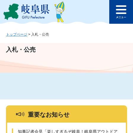
ペ
メ
このページの本文へ
ー
ニ
メ
ジ
ュ
ニ
の
ー
ュ
先
を
ー
頭
飛
トップページ
>
入札・公売
で
ば
す
し
入札・公売
。
て
本
文
へ
重要なお知らせ
知事記者会見「楽しすぎるぞ岐阜！岐阜県アウトドア