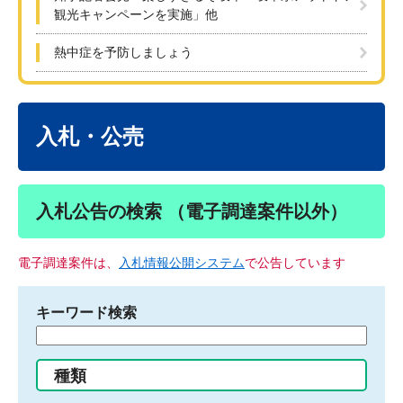
観光キャンペーンを実施」他
熱中症を予防しましょう
本
文
入札・公売
入札公告の検索 （電子調達案件以外）
電子調達案件は、
入札情報公開システム
で公告しています
キーワード検索
検
索
す
種類
る