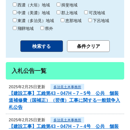
り
西濃（大垣）地域
揖斐地域
中濃（美濃）地域
郡上地域
可茂地域
東濃（多治見）地域
恵那地域
下呂地域
飛騨地域
県外
入札公告一覧
2025年2月25日更新
多治見土木事務所
【建設工事】工維第43－047H－7－5号 公共 舗装
道補修費（国補正）（翌債）工事に関する一般競争入
札公告
2025年2月25日更新
多治見土木事務所
【建設工事】工維第43－047H－7－4号 公共 舗装