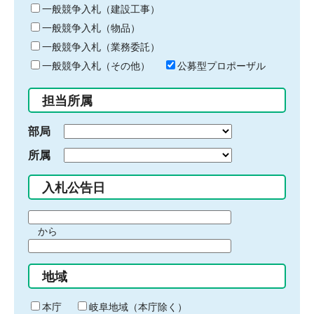
キ
一般競争入札（建設工事）
ー
一般競争入札（物品）
ワ
一般競争入札（業務委託）
ー
ド
一般競争入札（その他）
公募型プロポーザル
を
入
担当所属
力
部局
所属
入札公告日
期
から
間
期
の
間
始
地域
の
ま
終
り
わ
本庁
岐阜地域（本庁除く）