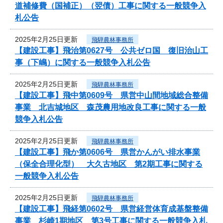
道補修費（国補正）（翌債）工事に関する一般競争入
札公告
2025年2月25日更新
飛騨農林事務所
【建設工事】飛治第0627号 公共ゼロ国 復旧治山工
事（下嶋）に関する一般競争入札公告
2025年2月25日更新
飛騨農林事務所
【建設工事】飛中第0609号 県営中山間地域総合整備
事業 北吉城地区 森茂農用地改良工事に関する一般
競争入札公告
2025年2月25日更新
飛騨農林事務所
【建設工事】飛か第0606号 県営かんがい排水事業
（保全合理化型） 大久古地区 第2期工事に関する
一般競争入札公告
2025年2月25日更新
飛騨農林事務所
【建設工事】飛経第0602号 県営経営体育成基盤整備
事業 杉崎1期地区 第3号工事に関する一般競争入札