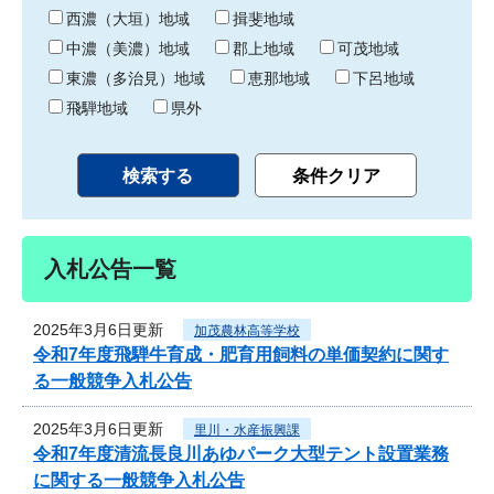
り
西濃（大垣）地域
揖斐地域
中濃（美濃）地域
郡上地域
可茂地域
東濃（多治見）地域
恵那地域
下呂地域
飛騨地域
県外
入札公告一覧
2025年3月6日更新
加茂農林高等学校
令和7年度飛騨牛育成・肥育用飼料の単価契約に関す
る一般競争入札公告
2025年3月6日更新
里川・水産振興課
令和7年度清流長良川あゆパーク大型テント設置業務
に関する一般競争入札公告