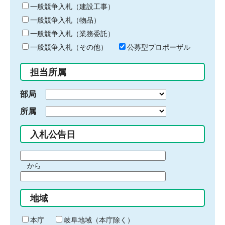
キ
一般競争入札（建設工事）
ー
一般競争入札（物品）
ワ
一般競争入札（業務委託）
ー
ド
一般競争入札（その他）
公募型プロポーザル
を
入
担当所属
力
部局
所属
入札公告日
期
から
間
期
の
間
始
地域
の
ま
終
り
わ
本庁
岐阜地域（本庁除く）