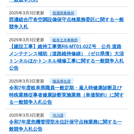
2025年3月3日更新
西濃県事務所
西濃総合庁舎空調設備保守点検業務委託に関する一般
競争入札
2025年3月3日更新
岐阜土木事務所
【建設工事】維持工事第R6-MT01-02Z号 公共 道路
メンテナンス補助（道路維持修繕）（ゼロ県債）大須
トンネルほかトンネル補修工事に関する一般競争入札
公告
2025年3月3日更新
職員厚生課
令和7年度岐阜県職員一般定期・雇入時健康診断及び
特殊業務従事者健康診断実施業務（単価契約）に関す
る一般競争入札公告
2025年3月3日更新
河川課
令和7年度危機管理型水位計保守点検業務に関する一
般競争入札公告