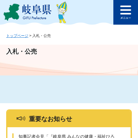
ペ
メ
このページの本文へ
ー
ニ
メ
ジ
ュ
ニ
の
ー
ュ
先
を
ー
頭
飛
トップページ
>
入札・公売
で
ば
す
し
入札・公売
。
て
本
文
へ
重要なお知らせ
知事記者会見「『岐阜県 みんなの健康・福祉ひろ