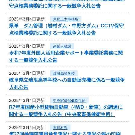
守点検業務委託に関する一般競争入札公告
2025年3月4日更新
恵那土木事務所
県単 ダム管理（岩村ダム・中野方ダム）CCTV保守
点検業務委託に関する一般競争入札公告
2025年3月4日更新
産業人材課
令和7年度外国人活用企業サポート事業委託業務に関
する一般競争入札公告
2025年3月4日更新
瑞浪高等学校
岐阜県立瑞浪高等学校への自動販売機に係る一般競争
入札公告
2025年3月4日更新
中央家畜保健衛生所
R7年度国産小型貨物自動車（4WD・新車）の調達に
関する一般競争入札公告（中央家畜保健衛生所）
2025年3月4日更新
市町村課
第27回参議院議員通常選挙に関する選挙公報の印刷