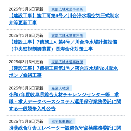
2025年3月6日更新
東部広域水道事務所
【建設工事】施工可第6号／川合浄水場空気圧式制水
弁等更新工事
2025年3月6日更新
東部広域水道事務所
【建設工事】7債施工可第4号／川合浄水場計装設備
（中央監視制御装置）長寿命化対策工事
2025年3月6日更新
東部広域水道事務所
【建設工事】7債指工東第1号／落合取水場No.4取水
ポンプ修繕工事
2025年3月6日更新
産業人材課
令和7年度岐阜県総合人材チャレンジセンター等 求
職・求人データベースシステム運用保守業務委託に関
する一般競争入札公告
2025年3月6日更新
揖斐県事務所
揖斐総合庁舎エレベーター設備保守点検業務委託に関