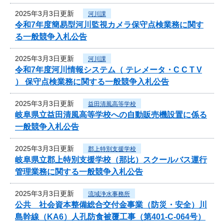
2025年3月3日更新
河川課
令和7年度簡易型河川監視カメラ保守点検業務に関す
る一般競争入札公告
2025年3月3日更新
河川課
令和7年度河川情報システム（ テレメータ・C C T V
） 保守点検業務に関する一般競争入札公告
2025年3月3日更新
益田清風高等学校
岐阜県立益田清風高等学校への自動販売機設置に係る
一般競争入札公告
2025年3月3日更新
郡上特別支援学校
岐阜県立郡上特別支援学校（那比）スクールバス運行
管理業務に関する一般競争入札公告
2025年3月3日更新
流域浄水事務所
公共 社会資本整備総合交付金事業（防災・安全）川
島幹線（KA6）人孔防食被覆工事（第401-C-064号）