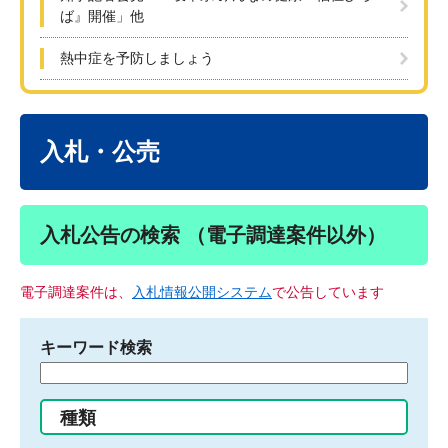
ば』開催」他
熱中症を予防しましょう
本
文
入札・公売
入札公告の検索 （電子調達案件以外）
電子調達案件は、
入札情報公開システム
で公告しています
キーワード検索
検
索
す
種類
る