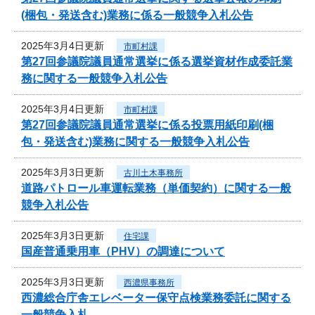
(梱包・発送含む)業務に係る一般競争入札公告
2025年3月4日更新
市町村課
第27回参議院議員通常選挙に係る選挙資材作成委託業
務に関する一般競争入札公告
2025年3月4日更新
市町村課
第27回参議院議員通常選挙に係る投票用紙印刷(梱
包・発送含む)業務に関する一般競争入札公告
2025年3月3日更新
古川土木事務所
道路パトロール車運転業務（単価契約）に関する一般
競争入札公告
2025年3月3日更新
住宅課
国産普通乗用車（PHV）の調達について
2025年3月3日更新
西濃県事務所
西濃総合庁舎エレベーター保守点検業務委託に関する
一般競争入札