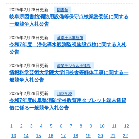
2025年2月28日更新
図書館
岐阜県図書館消防用設備等保守点検業務委託に関する
一般競争入札公告
2025年2月28日更新
岐阜土木事務所
令和7年度 浄化導水観測監視施設点検に関する入札
公告
2025年2月28日更新
産業デジタル推進課
情報科学芸術大学院大学旧校舎等解体工事に関する一
般競争入札公告
2025年2月28日更新
消防学校
令和7年度岐阜県消防学校教育用タブレット端末賃貸
借に係る一般競争入札公告
1
2
3
4
5
6
7
8
9
10
11
12
13
14
15
16
17
18
19
20
21
22