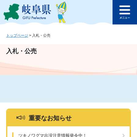
ペ
メ
このページの本文へ
ー
ニ
メ
ジ
ュ
ニ
の
ー
ュ
先
を
ー
頭
飛
トップページ
>
入札・公売
で
ば
す
し
入札・公売
。
て
本
文
へ
重要なお知らせ
ツキノワグマ出没注意情報発令中！