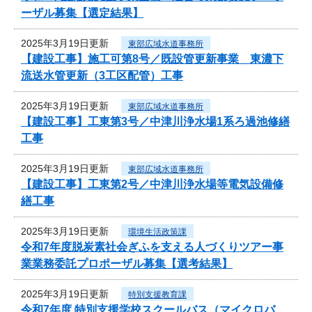
ーザル募集【選定結果】
2025年3月19日更新
東部広域水道事務所
【建設工事】施工可第8号／既設管更新事業 東濃下
流送水管更新（3工区配管）工事
2025年3月19日更新
東部広域水道事務所
【建設工事】工東第3号／中津川浄水場1系ろ過池修繕
工事
2025年3月19日更新
東部広域水道事務所
【建設工事】工東第2号／中津川浄水場等電気設備修
繕工事
2025年3月19日更新
環境生活政策課
令和7年度脱炭素社会ぎふを支える人づくりツアー事
業業務委託プロポーザル募集【選考結果】
2025年3月19日更新
特別支援教育課
令和7年度 特別支援学校スクールバス（マイクロバ