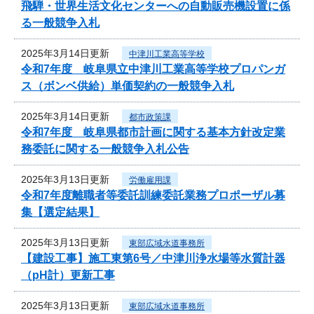
飛騨・世界生活文化センターへの自動販売機設置に係
る一般競争入札
2025年3月14日更新
中津川工業高等学校
令和7年度 岐阜県立中津川工業高等学校プロパンガ
ス（ボンベ供給）単価契約の一般競争入札
2025年3月14日更新
都市政策課
令和7年度 岐阜県都市計画に関する基本方針改定業
務委託に関する一般競争入札公告
2025年3月13日更新
労働雇用課
令和7年度離職者等委託訓練委託業務プロポーザル募
集【選定結果】
2025年3月13日更新
東部広域水道事務所
【建設工事】施工東第6号／中津川浄水場等水質計器
（pH計）更新工事
2025年3月13日更新
東部広域水道事務所