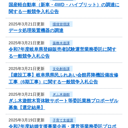
国産軽自動車（新車・4WD・ハイブリット）の調達に
関する一般競争入札公告
2025年3月21日更新
環境管理課
データ処理装置機器の調達
2025年3月21日更新
薬務水道課
令和7年度岐阜県登録販売者試験運営業務委託に関す
る一般競争入札公告
2025年3月21日更新
文化創造課
【建設工事】岐阜県県民ふれあい会館昇降機設備改修
工事（6期工事）に関する一般競争入札公告
2025年3月21日更新
ぎふ木遊館
ぎふ木遊館木育体験サポート等委託業務プロポーザル
募集【選定結果】
2025年3月19日更新
子育て支援課
令和7年度結婚支援事業企画・運営等業務委託プロポ