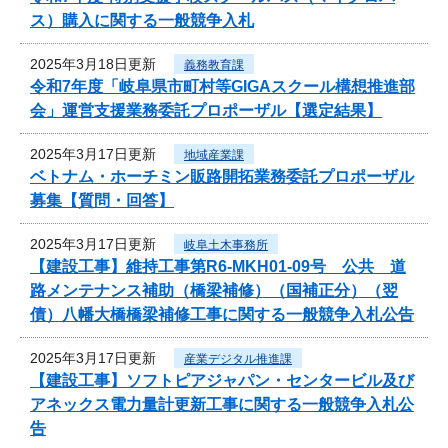
ス）購入に関する一般競争入札
2025年3月18日更新
義務教育課
令和7年度「岐阜県市町村等GIGAスクール構想推進部
会」運営支援業務委託プロポーザル【選定結果】
2025年3月17日更新
地域産業課
ベトナム・ホーチミン販路開拓業務委託プロポーザル
募集【質問・回答】
2025年3月17日更新
岐阜土木事務所
【建設工事】維持工事第R6-MKH01-09号 公共 道
路メンテナンス補助（橋梁補修）（国補正分）（翌
債）八幡大橋橋梁補修工事に関する一般競争入札公告
2025年3月17日更新
産業デジタル推進課
【建設工事】ソフトピアジャパン・センタービル及び
アネックス電力量計更新工事に関する一般競争入札公
告