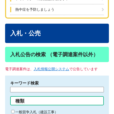
熱中症を予防しましょう
本
文
入札・公売
入札公告の検索 （電子調達案件以外）
電子調達案件は、
入札情報公開システム
で公告しています
キーワード検索
検
索
す
種類
る
キ
一般競争入札（建設工事）