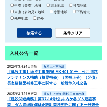
中濃（美濃）地域
郡上地域
可茂地域
東濃（多治見）地域
恵那地域
下呂地域
飛騨地域
県外
入札公告一覧
2025年3月24日更新
岐阜土木事務所
【建設工事】維持工事第R6-MKH01-01号 公共 道路
メンテナンス補助（橋梁補修）（国補正分）（翌債）
長良橋橋梁補修工事に関する一般競争入札公告
2025年3月24日更新
長良川上流河川開発工事事務所
【建設関連業務】第R7-14号/公共 内ケ谷ダム建設事
業 ダム管理設備修正設計業務委託に関する一般競争