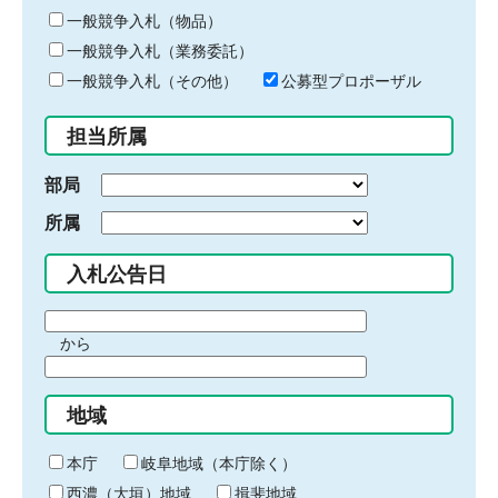
ー
一般競争入札（物品）
ワ
一般競争入札（業務委託）
ー
ド
一般競争入札（その他）
公募型プロポーザル
を
入
担当所属
力
部局
所属
入札公告日
期
から
間
期
の
間
始
地域
の
ま
終
り
わ
本庁
岐阜地域（本庁除く）
り
西濃（大垣）地域
揖斐地域