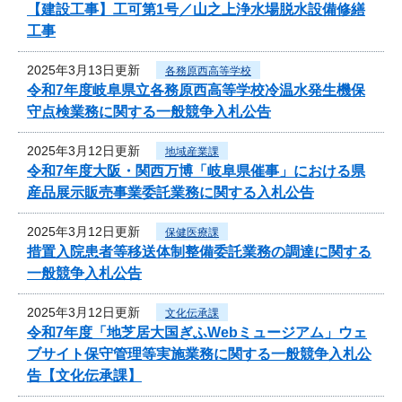
【建設工事】工可第1号／山之上浄水場脱水設備修繕
工事
2025年3月13日更新
各務原西高等学校
令和7年度岐阜県立各務原西高等学校冷温水発生機保
守点検業務に関する一般競争入札公告
2025年3月12日更新
地域産業課
令和7年度大阪・関西万博「岐阜県催事」における県
産品展示販売事業委託業務に関する入札公告
2025年3月12日更新
保健医療課
措置入院患者等移送体制整備委託業務の調達に関する
一般競争入札公告
2025年3月12日更新
文化伝承課
令和7年度「地芝居大国ぎふWebミュージアム」ウェ
ブサイト保守管理等実施業務に関する一般競争入札公
告【文化伝承課】