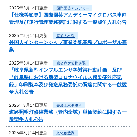
2025年3月14日更新
国際園芸アカデミー
【仕様等変更】国際園芸アカデミーマイクロバス車両
管理及び運行管理業務委託に関する一般競争入札公告
2025年3月14日更新
産業人材課
外国人インターンシップ事業委託業務プロポーザル募
集
2025年3月14日更新
感染症対策推進課
「岐阜県新型インフルエンザ等対策行動計画」及び
「岐阜県における新型コロナウイルス感染症対応記
録」印刷製本及び発送業務委託の調達に関する一般競
争入札公告
2025年3月14日更新
美濃土木事務所
道路照明灯修繕業務（管内全域）単価契約に関する一
般競争入札公告
2025年3月14日更新
文化創造課