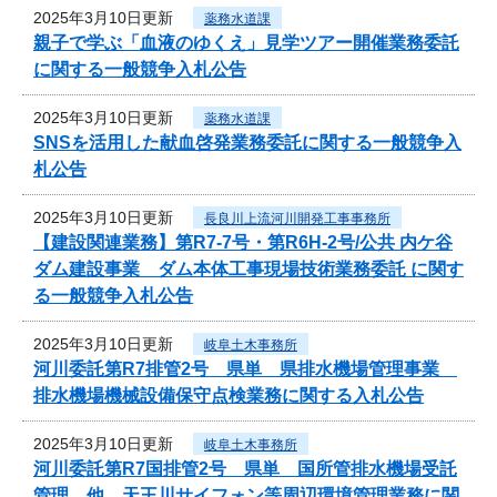
2025年3月10日更新
薬務水道課
親子で学ぶ「血液のゆくえ」見学ツアー開催業務委託
に関する一般競争入札公告
2025年3月10日更新
薬務水道課
SNSを活用した献血啓発業務委託に関する一般競争入
札公告
2025年3月10日更新
長良川上流河川開発工事事務所
【建設関連業務】第R7-7号・第R6H-2号/公共 内ケ谷
ダム建設事業 ダム本体工事現場技術業務委託 に関す
る一般競争入札公告
2025年3月10日更新
岐阜土木事務所
河川委託第R7排管2号 県単 県排水機場管理事業
排水機場機械設備保守点検業務に関する入札公告
2025年3月10日更新
岐阜土木事務所
河川委託第R7国排管2号 県単 国所管排水機場受託
管理 他 天王川サイフォン等周辺環境管理業務に関