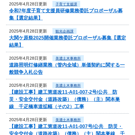
2025年4月28日更新
子育て支援課
令和7年度子育て支援員研修業務委託プロポーザル募
集【選定結果】
2025年4月28日更新
観光企画課
大関ケ原祭2025開催業務委託プロポーザル募集【選定
結果】
2025年4月28日更新
美濃土木事務所
道路照明灯修繕業務（管内全域）単価契約に関する一
般競争入札公告
2025年4月28日更新
美濃土木事務所
【建設工事】建工第道改11-A01-007-2号/公共 防
災・安全交付金（道路改築）（債務）（主）関本巣
線 千疋橋車道拡幅（その2）工事
2025年4月28日更新
美濃土木事務所
【建設工事】建工第道改11-A01-007号/公共 防災・
安全交付金（道路改築）（債務）（主）関本巣線 千