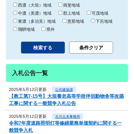
り
西濃（大垣）地域
揖斐地域
中濃（美濃）地域
郡上地域
可茂地域
東濃（多治見）地域
恵那地域
下呂地域
飛騨地域
県外
入札公告一覧
2025年5月12日更新
公共建築課
【教工第7-15号】大垣養老高等学校伴侶動物舎等改築
工事に関する一般競争入札公告
2025年5月12日更新
古川土木事務所
令和7年度道路照明灯等修繕業務単価契約に関する一
般競争入札