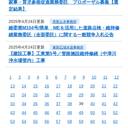
家事・育児参画促進業務委託 プロポーザル募集【選
定結果】
2025年4月24日更新
恵那土木事務所
維委第M104号/県単 MEを活用した道路点検・維持修
繕業務委託（全面委託）に関する一般競争入札公告
2025年4月24日更新
東部広域水道事務所
【建設工事】工東第5号／管路施設維持修繕（中津川
浄水場管内）工事
1
2
3
4
5
6
7
8
9
10
11
12
13
14
15
16
17
18
19
20
21
22
23
24
25
26
27
28
29
30
31
32
33
34
35
36
37
38
39
40
41
42
43
44
45
46
47
48
49
50
51
52
53
54
55
56
57
58
59
60
61
62