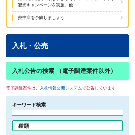
観光キャンペーンを実施」他
熱中症を予防しましょう
本
文
入札・公売
入札公告の検索 （電子調達案件以外）
電子調達案件は、
入札情報公開システム
で公告しています
キーワード検索
検
索
す
種類
る