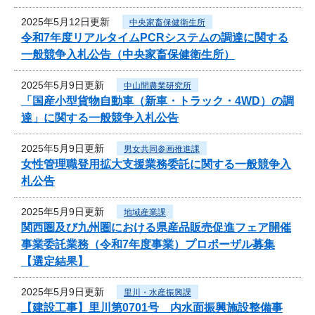
2025年5月12日更新
中央家畜保健衛生所
令和7年度リアルタイムPCRシステムの調達に関する
一般競争入札公告（中央家畜保健衛生所）
2025年5月9日更新
中山間農業研究所
「国産小型貨物自動車（新車・トラック・4WD）の調
達」に関する一般競争入札公告
2025年5月9日更新
男女共同参画推進課
女性管理職登用拡大支援業務委託に関する一般競争入
札公告
2025年5月9日更新
地域産業課
関西圏及び九州圏における県産品販売促進フェア開催
事業委託業務（令和7年度事業）プロポーザル募集
【選定結果】
2025年5月9日更新
里川・水産振興課
【建設工事】里川第0701号 内水面振興施設整備事