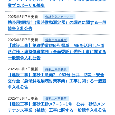
業プロポーザル募集
2025年5月7日更新
森林文化アカデミー
携帯用振動計（常時微動測定器）の調達に関する一般
競争入札公告
2025年5月7日更新
揖斐土木事務所
【建設工事】第維委道維B号 県単 MEを活用した道
路点検・維持修繕業務（全面委託）委託工事に関する
一般競争入札公告
2025年5月7日更新
揖斐土木事務所
【建設工事】第砂工急傾7－063号 公共 防災・安全
交付金（急傾斜地崩壊対策事業）工事に関する一般競
争入札公告
2025年5月7日更新
揖斐土木事務所
【建設工事】第砂工砂メ7－3－1号 公共 砂防メン
テナンス事業（補助）工事に関する一般競争入札公告