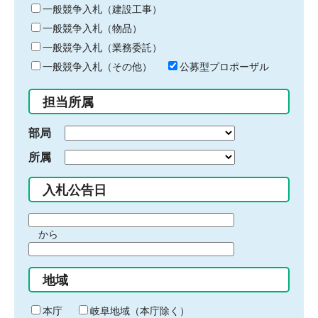
キ
一般競争入札（建設工事）
ー
一般競争入札（物品）
ワ
一般競争入札（業務委託）
ー
ド
一般競争入札（その他）
公募型プロポーザル
を
入
担当所属
力
部局
所属
入札公告日
期
から
間
期
の
間
始
地域
の
ま
終
り
わ
本庁
岐阜地域（本庁除く）