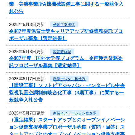
業 美濃事業所A棟機械設備工事に関する一般競争入
札公告
2025年5月8日更新
子育て支援課
令和7年度保育士等キャリアアップ研修業務委託プロ
ポーザル募集【選定結果】
2025年5月8日更新
教育研修課
令和7年度「国外大学等プログラム」企画運営業務委
託プロポーザル募集【選定結果】
2025年5月7日更新
産業デジタル推進課
【建設工事】ソフトピアジャパン・センタービル中央
監視装置空調制御統合化工事（3期工事） に関する一
般競争入札公告
2025年5月7日更新
産業イノベーション推進課
（選定結果）スタートアップとのオープンイノベーシ
ョン促進支援事業プロポーザル募集（質問・回答）ス
タートアップとのオープンイノベーション促進支援事