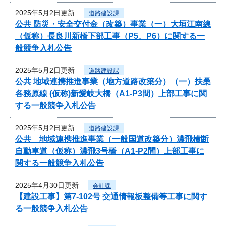
2025年5月2日更新
道路建設課
公共 防災・安全交付金（改築）事業（一）大垣江南線
（仮称）長良川新橋下部工事（P5、P6）に関する一
般競争入札公告
2025年5月2日更新
道路建設課
公共 地域連携推進事業（地方道路改築分）（一）扶桑
各務原線 (仮称)新愛岐大橋（A1-P3間）上部工事に関
する一般競争入札公告
2025年5月2日更新
道路建設課
公共 地域連携推進事業（一般国道改築分）濃飛横断
自動車道（仮称）濃飛3号橋（A1-P2間）上部工事に
関する一般競争入札公告
2025年4月30日更新
会計課
【建設工事】第7-102号 交通情報板整備等工事に関す
る一般競争入札公告