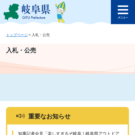
ペ
メ
このページの本文へ
ー
ニ
メ
ジ
ュ
ニ
の
ー
ュ
先
を
ー
頭
飛
トップページ
>
入札・公売
で
ば
す
し
入札・公売
。
て
本
文
へ
重要なお知らせ
知事記者会見「楽しすぎるぞ岐阜！岐阜県アウトドア