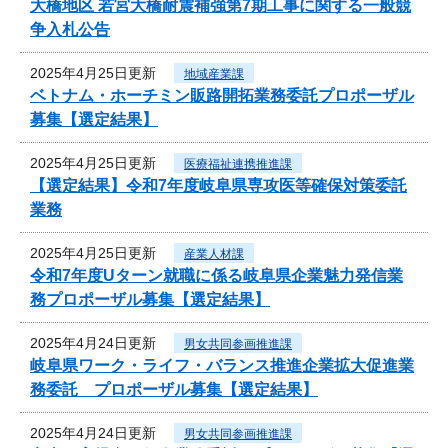
大橋地区 若宮大橋耐震補強第7期工事に関する一般競
争入札公告
2025年4月25日更新
地域産業課
ベトナム・ホーチミン販路開拓業務委託プロポーザル
募集【選定結果】
2025年4月25日更新
医療福祉連携推進課
【選定結果】令和7年度岐阜県専攻医等確保対策委託
業務
2025年4月25日更新
産業人材課
令和7年度Uターン就職に係る岐阜県企業魅力発信業
務プロポーザル募集【選定結果】
2025年4月24日更新
男女共同参画推進課
岐阜県ワーク・ライフ・バランス推進企業拡大促進業
務委託 プロポーザル募集【選定結果】
2025年4月24日更新
男女共同参画推進課