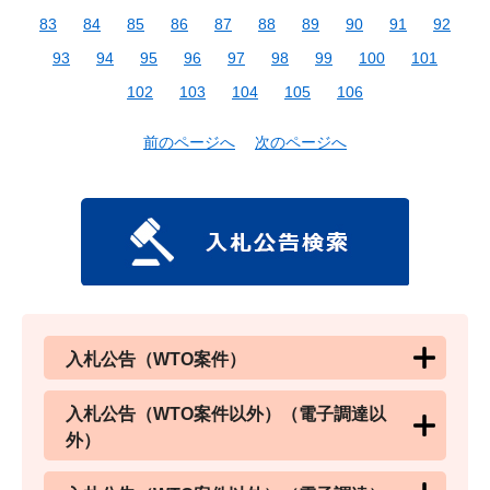
83
84
85
86
87
88
89
90
91
92
93
94
95
96
97
98
99
100
101
102
103
104
105
106
前のページへ
次のページへ
入札公告（WTO案件）
入札公告（WTO案件以外）（電子調達以
外）