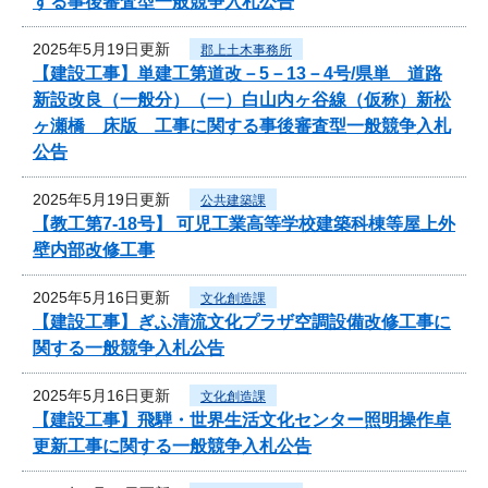
する事後審査型一般競争入札公告
2025年5月19日更新
郡上土木事務所
【建設工事】単建工第道改－5－13－4号/県単 道路
新設改良（一般分）（一）白山内ヶ谷線（仮称）新松
ヶ瀬橋 床版 工事に関する事後審査型一般競争入札
公告
2025年5月19日更新
公共建築課
【教工第7-18号】 可児工業高等学校建築科棟等屋上外
壁内部改修工事
2025年5月16日更新
文化創造課
【建設工事】ぎふ清流文化プラザ空調設備改修工事に
関する一般競争入札公告
2025年5月16日更新
文化創造課
【建設工事】飛騨・世界生活文化センター照明操作卓
更新工事に関する一般競争入札公告