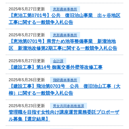
2025年5月27日更新
恵那農林事務所
【恵治工第0701号】公共 復旧治山事業 出ヶ谷地区
工事に関する一般競争入札公告
2025年5月27日更新
恵那農林事務所
【恵池第0701号】県営ため池等整備事業 新溜池地
区 新溜池改修第2期工事に関する一般競争入札公告
2025年5月27日更新
会計課
【建設工事】第14号 御嵩交番外壁等改修工事
2025年5月26日更新
飛騨農林事務所
【建設工事】飛治第0703号 公共 復旧治山工事（大
柳）に関する一般競争入札公告
2025年5月23日更新
男女共同参画推進課
管理職を目指す女性向け講座運営業務委託プロポーザ
ル募集【選定結果】