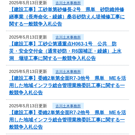
2025年5月13日更新
古川土木事務所
【建設工事】工砂単第砂修長‐2号 県単 砂防維持修
繕事業（長寿命化・繰越）桑谷砂防えん堤補修工事に
関する一般競争入札公告
2025年5月13日更新
古川土木事務所
【建設工事】工砂公第通重点H063-1号 公共 防
災・安全交付金（通常砂防・R6国補正・繰越）上水
洞 堰堤工事に関する一般競争入札公告
2025年5月13日更新
古川土木事務所
【建設工事】委維2単第全面R7-3他号 県単 MEを活
用した地域インフラ総合管理業務委託工事に関する一
般競争入札公告
2025年5月13日更新
古川土木事務所
【建設工事】委維2単第全面R7-2他号 県単 MEを活
用した地域インフラ総合管理業務委託工事に関する一
般競争入札公告