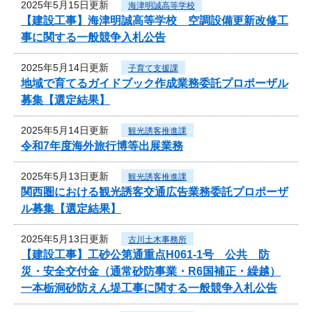
2025年5月15日更新
海津明誠高等学校
【建設工事】海津明誠高等学校 空調設備更新改修工
事に関する一般競争入札公告
2025年5月14日更新
子育て支援課
地域で育てるガイドブック作成業務委託プロポーザル
募集【選定結果】
2025年5月14日更新
観光誘客推進課
令和7年度海外旅行博等出展業務
2025年5月13日更新
観光誘客推進課
関西圏における観光誘客交通広告業務委託プロポーザ
ル募集【選定結果】
2025年5月13日更新
古川土木事務所
【建設工事】工砂公第通重点H061-1号 公共 防
災・安全交付金（通常砂防事業・R6国補正・繰越）
一本栃洞砂防えん堤工事に関する一般競争入札公告