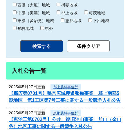
り
西濃（大垣）地域
揖斐地域
中濃（美濃）地域
郡上地域
可茂地域
東濃（多治見）地域
恵那地域
下呂地域
飛騨地域
県外
入札公告一覧
2025年5月27日更新
郡上農林事務所
【郡広第0701号】県営広域農道整備事業 郡上南部5
期地区 第1工区第7号工事に関する一般競争入札公告
2025年5月27日更新
恵那農林事務所
【恵治工第0702号】公共 復旧治山事業 前山（金山
谷）地区工事に関する一般競争入札公告