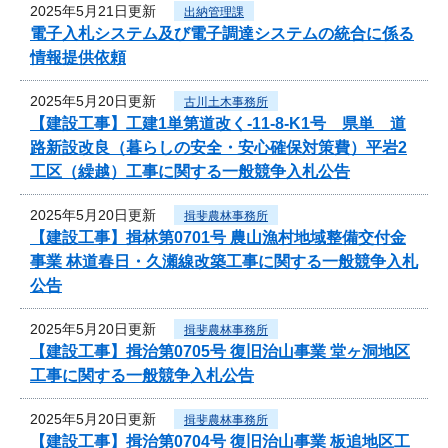
2025年5月21日更新
出納管理課
電子入札システム及び電子調達システムの統合に係る
情報提供依頼
2025年5月20日更新
古川土木事務所
【建設工事】工建1単第道改く-11-8-K1号 県単 道
路新設改良（暮らしの安全・安心確保対策費）平岩2
工区（繰越）工事に関する一般競争入札公告
2025年5月20日更新
揖斐農林事務所
【建設工事】揖林第0701号 農山漁村地域整備交付金
事業 林道春日・久瀬線改築工事に関する一般競争入札
公告
2025年5月20日更新
揖斐農林事務所
【建設工事】揖治第0705号 復旧治山事業 堂ヶ洞地区
工事に関する一般競争入札公告
2025年5月20日更新
揖斐農林事務所
【建設工事】揖治第0704号 復旧治山事業 板追地区工