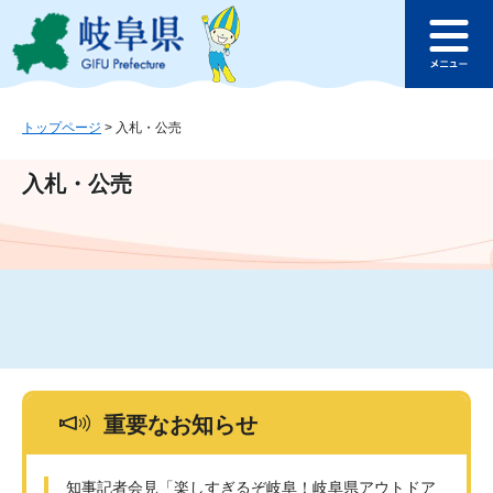
ペ
メ
このページの本文へ
ー
ニ
メ
ジ
ュ
ニ
の
ー
ュ
先
を
ー
頭
飛
トップページ
>
入札・公売
で
ば
す
し
入札・公売
。
て
本
文
へ
重要なお知らせ
知事記者会見「楽しすぎるぞ岐阜！岐阜県アウトドア