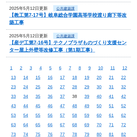
2025年5月12日更新
公共建築課
【教工第7-17号】岐阜総合学園高等学校渡り廊下等改
築工事
2025年5月12日更新
公共建築課
【産デ工第7-16号】テクノプラザものづくり支援セン
ター屋上外壁等改修工事（第1期工事）
1
2
3
4
5
6
7
8
9
10
11
12
13
14
15
16
17
18
19
20
21
22
23
24
25
26
27
28
29
30
31
32
33
34
35
36
37
38
39
40
41
42
43
44
45
46
47
48
49
50
51
52
53
54
55
56
57
58
59
60
61
62
63
64
65
66
67
68
69
70
71
72
73
74
75
76
77
78
79
80
81
82