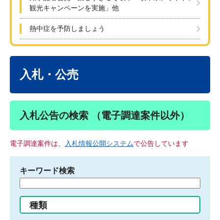
観光キャンペーンを実施」他
熱中症を予防しましょう
本
文
入札・公売
入札公告の検索 （電子調達案件以外）
電子調達案件は、
入札情報公開システム
で公告しています
キーワード検索
検
索
す
種類
る