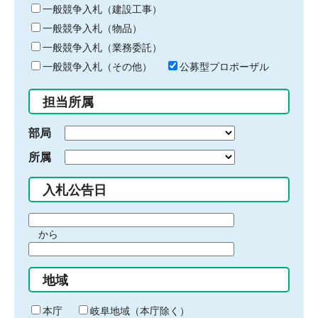
キ
一般競争入札（建設工事）
ー
一般競争入札（物品）
ワ
一般競争入札（業務委託）
ー
ド
一般競争入札（その他）
公募型プロポーザル
を
入
担当所属
力
部局
所属
入札公告日
期
から
間
期
の
間
始
地域
の
ま
終
り
わ
本庁
岐阜地域（本庁除く）