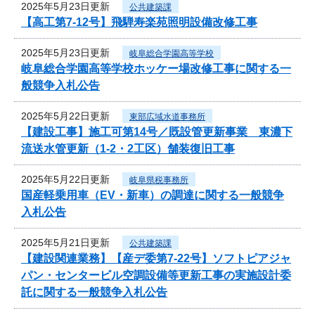
2025年5月23日更新
公共建築課
【高工第7-12号】飛騨寿楽苑照明設備改修工事
2025年5月23日更新
岐阜総合学園高等学校
岐阜総合学園高等学校ホッケー場改修工事に関する一
般競争入札公告
2025年5月22日更新
東部広域水道事務所
【建設工事】施工可第14号／既設管更新事業 東濃下
流送水管更新（1-2・2工区）舗装復旧工事
2025年5月22日更新
岐阜県税事務所
国産軽乗用車（EV・新車）の調達に関する一般競争
入札公告
2025年5月21日更新
公共建築課
【建設関連業務】【産デ委第7-22号】ソフトピアジャ
パン・センタービル空調設備等更新工事の実施設計委
託に関する一般競争入札公告