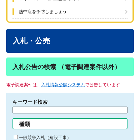
熱中症を予防しましょう
本
文
入札・公売
入札公告の検索 （電子調達案件以外）
電子調達案件は、
入札情報公開システム
で公告しています
キーワード検索
検
索
す
種類
る
キ
一般競争入札（建設工事）