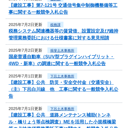
【建設工事】第7-121号 交通信号集中制御機整備等工
事に関する一般競争入札公告
2025年7月2日更新
税務課
税務システム関連機器等の賃貸借、設置設定及び維持
管理業務委託における仕様書案に対する意見招請
2025年7月2日更新
揖斐土木事務所
国産普通自動車（SUV型プラグインハイブリット・
4WD・新車）の調達に関する一般競争入札公告
2025年7月1日更新
下呂土木事務所
【建設工事】公共 防災・安全交付金（交通安全）
（主）下呂白川線 他 工事に関する一般競争入札公
告
2025年7月1日更新
下呂土木事務所
【建設工事】公共 道路メンテナンス補助(トンネ
ル・橋りょう等点検調査）MEを活用した小規模橋梁