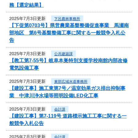
務【選定結果】
2025年7月3日更新
下呂農林事務所
【下促第0703号】県営農業基盤整備促進事業 馬瀬南
部地区 第6号基盤整備工事に関する一般競争入札公
告
2025年7月3日更新
公共建築課
【教工第7-55号】岐阜本巣特別支援学校南館内部改修
電気設備工事
2025年7月3日更新
東部広域水道事務所
【建設工事】施工東第7号／温室効果ガス排出抑制事
業 中津川浄水場等照明設備LED化工事
2025年7月3日更新
会計課
【建設工事】第7-119号 道路標示施工工事に関する一
般競争入札公告
2025年7月3日更新
会計課