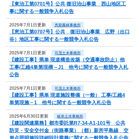
【東治工第0701号】公共 復旧治山事業 西山地区工
事に関する一般競争入札公告
2025年7月1日更新
恵那農林事務所
【恵治工第0707号】公共 復旧治山事業 広野（出口
谷）地区工事に関する一般競争入札公告
2025年7月1日更新
可茂土木事務所
【建設工事】県単 現道構造改築（交通事故防止）他
工事/工維4単第現構－J1 他号に関する一般競争入札
公告
2025年7月1日更新
可茂土木事務所
【建設工事】県単 現道施設整備（一般） 工事/工維4
単第現施－1 他号に関する一般競争入札公告
2025年6月30日更新
岐阜土木事務所
【建設関連業務】都市委託第R7-34-A1-101号 公共
防災・安全交付金（街路事業）（都）新所平島線 交
差点照明施設詳細設計業務に関する一般競争入札公告