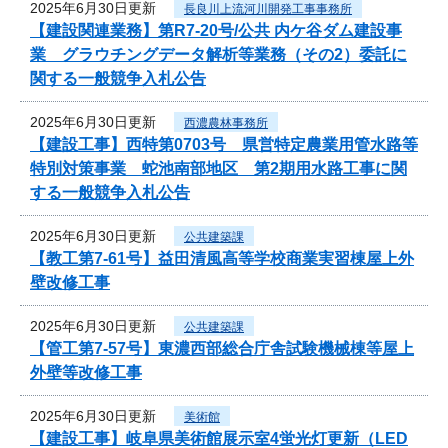
2025年6月30日更新
長良川上流河川開発工事事務所
【建設関連業務】第R7-20号/公共 内ケ谷ダム建設事
業 グラウチングデータ解析等業務（その2）委託に
関する一般競争入札公告
2025年6月30日更新
西濃農林事務所
【建設工事】西特第0703号 県営特定農業用管水路等
特別対策事業 蛇池南部地区 第2期用水路工事に関
する一般競争入札公告
2025年6月30日更新
公共建築課
【教工第7-61号】益田清風高等学校商業実習棟屋上外
壁改修工事
2025年6月30日更新
公共建築課
【管工第7-57号】東濃西部総合庁舎試験機械棟等屋上
外壁等改修工事
2025年6月30日更新
美術館
【建設工事】岐阜県美術館展示室4蛍光灯更新（LED