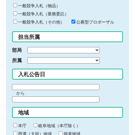
ー
一般競争入札（物品）
ワ
一般競争入札（業務委託）
ー
ド
一般競争入札（その他）
公募型プロポーザル
を
入
担当所属
力
部局
所属
入札公告日
期
から
間
期
の
間
始
地域
の
ま
終
り
わ
本庁
岐阜地域（本庁除く）
り
西濃（大垣）地域
揖斐地域