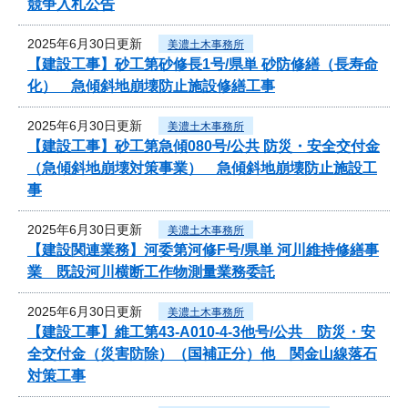
競争入札公告
2025年6月30日更新
美濃土木事務所
【建設工事】砂工第砂修長1号/県単 砂防修繕（長寿命
化） 急傾斜地崩壊防止施設修繕工事
2025年6月30日更新
美濃土木事務所
【建設工事】砂工第急傾080号/公共 防災・安全交付金
（急傾斜地崩壊対策事業） 急傾斜地崩壊防止施設工
事
2025年6月30日更新
美濃土木事務所
【建設関連業務】河委第河修F号/県単 河川維持修繕事
業 既設河川横断工作物測量業務委託
2025年6月30日更新
美濃土木事務所
【建設工事】維工第43-A010-4-3他号/公共 防災・安
全交付金（災害防除）（国補正分）他 関金山線落石
対策工事