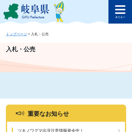
ペ
メ
このページの本文へ
ー
ニ
メ
ジ
ュ
ニ
の
ー
ュ
先
を
ー
頭
飛
トップページ
>
入札・公売
で
ば
す
し
入札・公売
。
て
本
文
へ
重要なお知らせ
ツキノワグマ出没注意情報発令中！