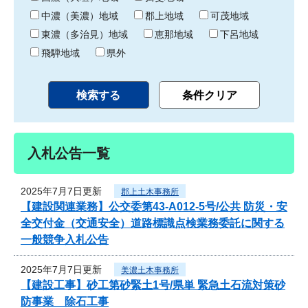
中濃（美濃）地域
郡上地域
可茂地域
東濃（多治見）地域
恵那地域
下呂地域
飛騨地域
県外
入札公告一覧
2025年7月7日更新
郡上土木事務所
【建設関連業務】公交委第43-A012-5号/公共 防災・安
全交付金（交通安全）道路標識点検業務委託に関する
一般競争入札公告
2025年7月7日更新
美濃土木事務所
【建設工事】砂工第砂緊土1号/県単 緊急土石流対策砂
防事業 除石工事