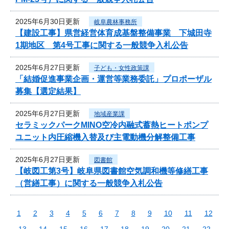
2025年6月30日更新
岐阜農林事務所
【建設工事】県営経営体育成基盤整備事業 下城田寺
1期地区 第4号工事に関する一般競争入札公告
2025年6月27日更新
子ども・女性政策課
「結婚促進事業企画・運営等業務委託」プロポーザル
募集【選定結果】
2025年6月27日更新
地域産業課
セラミックパークMINO空冷内融式蓄熱ヒートポンプ
ユニット内圧縮機入替及び主電動機分解整備工事
2025年6月27日更新
図書館
【岐図工第3号】岐阜県図書館空気調和機等修繕工事
（営繕工事）に関する一般競争入札公告
1
2
3
4
5
6
7
8
9
10
11
12
13
14
15
16
17
18
19
20
21
22