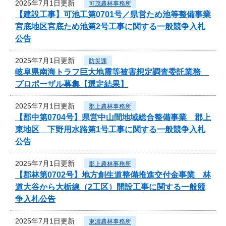
2025年7月1日更新
可茂農林事務所
【建設工事】可池工第0701号／県営ため池等整備事業
宮底地区宮底ため池第2号工事に関する一般競争入札
公告
2025年7月1日更新
防災課
岐阜県南海トラフ巨大地震等被害想定調査委託業務
プロポーザル募集【選定結果】
2025年7月1日更新
郡上農林事務所
【郡中第0704号】県営中山間地域総合整備事業 郡上
東地区 下野用水路第1号工事に関する一般競争入札
公告
2025年7月1日更新
郡上農林事務所
【郡林第0702号】地方創生道整備推進交付金事業 林
道大谷から大栃線（2工区）開設工事に関する一般競
争入札公告
2025年7月1日更新
東濃農林事務所