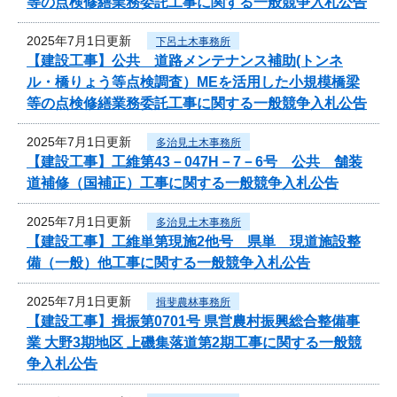
等の点検修繕業務委託工事に関する一般競争入札公告
2025年7月1日更新
下呂土木事務所
【建設工事】公共 道路メンテナンス補助(トンネ
ル・橋りょう等点検調査）MEを活用した小規模橋梁
等の点検修繕業務委託工事に関する一般競争入札公告
2025年7月1日更新
多治見土木事務所
【建設工事】工維第43－047H－7－6号 公共 舗装
道補修（国補正）工事に関する一般競争入札公告
2025年7月1日更新
多治見土木事務所
【建設工事】工維単第現施2他号 県単 現道施設整
備（一般）他工事に関する一般競争入札公告
2025年7月1日更新
揖斐農林事務所
【建設工事】揖振第0701号 県営農村振興総合整備事
業 大野3期地区 上磯集落道第2期工事に関する一般競
争入札公告