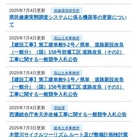
2025年7月4日更新
保健環境研究所
県民健康実態調査システムに係る機器等の更新につい
て
2025年7月4日更新
高山土木事務所
【建設工事】第工建単般9-2号／県単 道路新設改良
（一般分）（国）156号岩瀬工区 道路改良（その2）
工事に関する一般競争入札公告
2025年7月4日更新
高山土木事務所
【建設工事】第工建単般9-1号／県単 道路新設改良
（一般分）（国）156号岩瀬工区 道路改良（その1）
工事に関する一般競争入札公告
2025年7月4日更新
管財課
西濃総合庁舎天井改修工事に関する一般競争入札公告
2025年7月3日更新
岐阜土木事務所
木曽川サイクルツーリズム ルート及び整備計画検討業