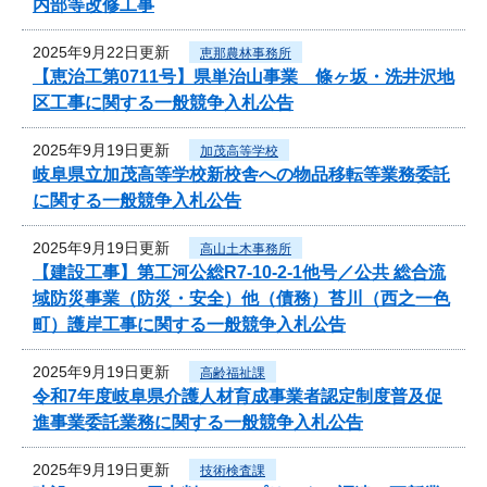
内部等改修工事
2025年9月22日更新
恵那農林事務所
【恵治工第0711号】県単治山事業 條ヶ坂・洗井沢地
区工事に関する一般競争入札公告
2025年9月19日更新
加茂高等学校
岐阜県立加茂高等学校新校舎への物品移転等業務委託
に関する一般競争入札公告
2025年9月19日更新
高山土木事務所
【建設工事】第工河公総R7-10-2-1他号／公共 総合流
域防災事業（防災・安全）他（債務）苔川（西之一色
町）護岸工事に関する一般競争入札公告
2025年9月19日更新
高齢福祉課
令和7年度岐阜県介護人材育成事業者認定制度普及促
進事業委託業務に関する一般競争入札公告
2025年9月19日更新
技術検査課