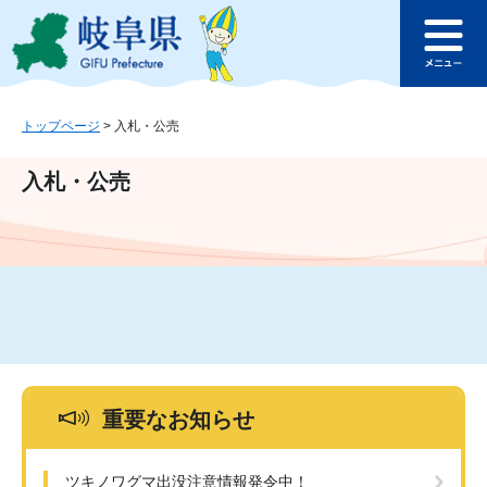
ペ
メ
このページの本文へ
ー
ニ
メ
ジ
ュ
ニ
の
ー
ュ
先
を
ー
頭
飛
トップページ
>
入札・公売
で
ば
す
し
入札・公売
。
て
本
文
へ
重要なお知らせ
ツキノワグマ出没注意情報発令中！