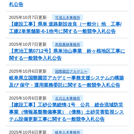
札公告
2025年10月7日更新
可茂土木事務所
【建設工事】県単 道路新設改良（一般分）他 工事/
工建2単第舗新-6-1他号に関する一般競争入札公告
2025年10月7日更新
恵那農林事務所
【恵治工第0712号】県単治山事業 鈴ヶ根地区工事に
関する一般競争入札公告
2025年10月6日更新
国際園芸アカデミー
岐阜県立国際園芸アカデミー事務支援システムの構築
及び 保守・運用業務委託に関する一般競争入札公告
2025年10月6日更新
古川土木事務所
【建設工事】工砂公第総情-1号 公共 総合流域防災
事業（情報基盤整備事業）（債務）土砂災害監視シス
テム設備更新工事に関する一般競争入札公告
2025年10月6日更新
岐阜土木事務所