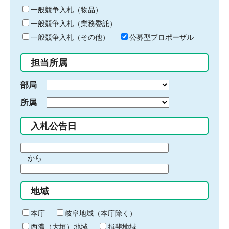
ー
一般競争入札（物品）
ワ
一般競争入札（業務委託）
ー
ド
一般競争入札（その他）
公募型プロポーザル
を
入
担当所属
力
部局
所属
入札公告日
期
から
間
期
の
間
始
地域
の
ま
終
り
わ
本庁
岐阜地域（本庁除く）
り
西濃（大垣）地域
揖斐地域