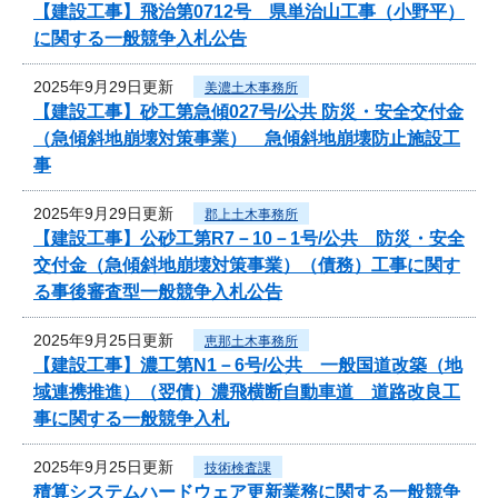
【建設工事】飛治第0712号 県単治山工事（小野平）
に関する一般競争入札公告
2025年9月29日更新
美濃土木事務所
【建設工事】砂工第急傾027号/公共 防災・安全交付金
（急傾斜地崩壊対策事業） 急傾斜地崩壊防止施設工
事
2025年9月29日更新
郡上土木事務所
【建設工事】公砂工第R7－10－1号/公共 防災・安全
交付金（急傾斜地崩壊対策事業）（債務）工事に関す
る事後審査型一般競争入札公告
2025年9月25日更新
恵那土木事務所
【建設工事】濃工第N1－6号/公共 一般国道改築（地
域連携推進）（翌債）濃飛横断自動車道 道路改良工
事に関する一般競争入札
2025年9月25日更新
技術検査課
積算システムハードウェア更新業務に関する一般競争