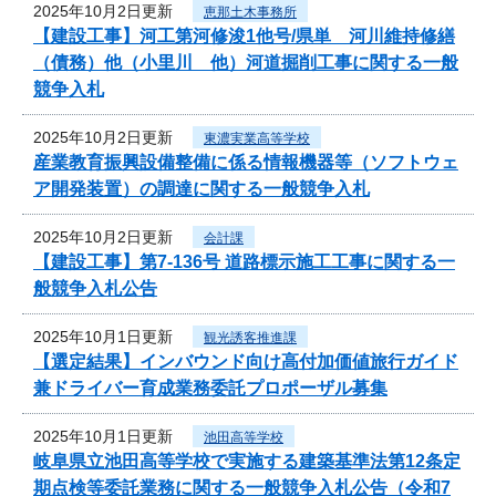
2025年10月2日更新
恵那土木事務所
【建設工事】河工第河修浚1他号/県単 河川維持修繕
（債務）他（小里川 他）河道掘削工事に関する一般
競争入札
2025年10月2日更新
東濃実業高等学校
産業教育振興設備整備に係る情報機器等（ソフトウェ
ア開発装置）の調達に関する一般競争入札
2025年10月2日更新
会計課
【建設工事】第7-136号 道路標示施工工事に関する一
般競争入札公告
2025年10月1日更新
観光誘客推進課
【選定結果】インバウンド向け高付加価値旅行ガイド
兼ドライバー育成業務委託プロポーザル募集
2025年10月1日更新
池田高等学校
岐阜県立池田高等学校で実施する建築基準法第12条定
期点検等委託業務に関する一般競争入札公告（令和7