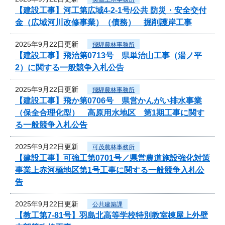
【建設工事】河工第広域4-2-1号/公共 防災・安全交付
金（広域河川改修事業）（債務） 掘削護岸工事
2025年9月22日更新
飛騨農林事務所
【建設工事】飛治第0713号 県単治山工事（湯ノ平
2）に関する一般競争入札公告
2025年9月22日更新
飛騨農林事務所
【建設工事】飛か第0706号 県営かんがい排水事業
（保全合理化型） 高原用水地区 第1期工事に関す
る一般競争入札公告
2025年9月22日更新
可茂農林事務所
【建設工事】可強工第0701号／県営農道施設強化対策
事業上赤河橋地区第1号工事に関する一般競争入札公
告
2025年9月22日更新
公共建築課
【教工第7-81号】羽島北高等学校特別教室棟屋上外壁