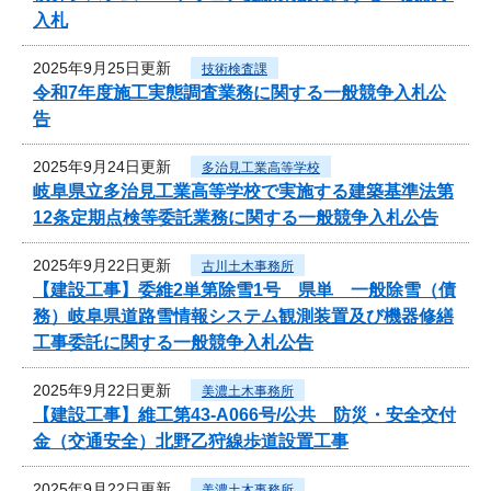
入札
2025年9月25日更新
技術検査課
令和7年度施工実態調査業務に関する一般競争入札公
告
2025年9月24日更新
多治見工業高等学校
岐阜県立多治見工業高等学校で実施する建築基準法第
12条定期点検等委託業務に関する一般競争入札公告
2025年9月22日更新
古川土木事務所
【建設工事】委維2単第除雪1号 県単 一般除雪（債
務）岐阜県道路雪情報システム観測装置及び機器修繕
工事委託に関する一般競争入札公告
2025年9月22日更新
美濃土木事務所
【建設工事】維工第43-A066号/公共 防災・安全交付
金（交通安全）北野乙狩線歩道設置工事
2025年9月22日更新
美濃土木事務所