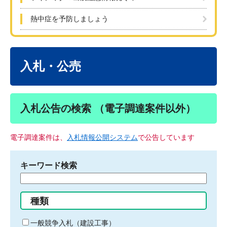
熱中症を予防しましょう
本
文
入札・公売
入札公告の検索 （電子調達案件以外）
電子調達案件は、
入札情報公開システム
で公告しています
キーワード検索
検
索
す
種類
る
キ
一般競争入札（建設工事）