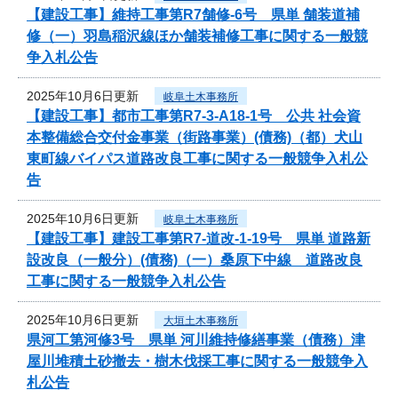
【建設工事】維持工事第R7舗修-6号 県単 舗装道補
修（一）羽島稲沢線ほか舗装補修工事に関する一般競
争入札公告
2025年10月6日更新
岐阜土木事務所
【建設工事】都市工事第R7-3-A18-1号 公共 社会資
本整備総合交付金事業（街路事業）(債務)（都）犬山
東町線バイパス道路改良工事に関する一般競争入札公
告
2025年10月6日更新
岐阜土木事務所
【建設工事】建設工事第R7-道改-1-19号 県単 道路新
設改良（一般分）(債務)（一）桑原下中線 道路改良
工事に関する一般競争入札公告
2025年10月6日更新
大垣土木事務所
県河工第河修3号 県単 河川維持修繕事業（債務）津
屋川堆積土砂撤去・樹木伐採工事に関する一般競争入
札公告