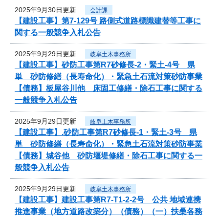
2025年9月30日更新
会計課
【建設工事】第7-129号 路側式道路標識建替等工事に
関する一般競争入札公告
2025年9月29日更新
岐阜土木事務所
【建設工事】砂防工事第R7砂修長-2・緊土-4号 県
単 砂防修繕（長寿命化）・緊急土石流対策砂防事業
【債務】板屋谷川他 床固工修繕・除石工事に関する
一般競争入札公告
2025年9月29日更新
岐阜土木事務所
【建設工事】.砂防工事第R7砂修長-1・緊土-3号 県
単 砂防修繕（長寿命化）・緊急土石流対策砂防事業
【債務】城谷他 砂防堰堤修繕・除石工事に関する一
般競争入札公告
2025年9月29日更新
岐阜土木事務所
【建設工事】建設工事第R7-T1-2-2号 公共 地域連携
推進事業（地方道路改築分）（債務）（一）扶桑各務