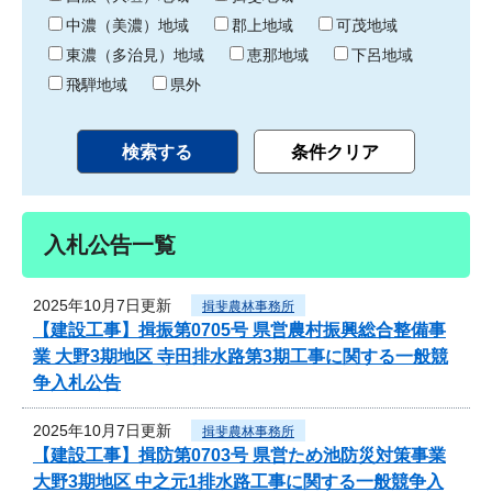
中濃（美濃）地域
郡上地域
可茂地域
東濃（多治見）地域
恵那地域
下呂地域
飛騨地域
県外
入札公告一覧
2025年10月7日更新
揖斐農林事務所
【建設工事】揖振第0705号 県営農村振興総合整備事
業 大野3期地区 寺田排水路第3期工事に関する一般競
争入札公告
2025年10月7日更新
揖斐農林事務所
【建設工事】揖防第0703号 県営ため池防災対策事業
大野3期地区 中之元1排水路工事に関する一般競争入