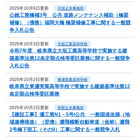
2025年10月6日更新
大垣土木事務所
公維工第橋補3号 公共 道路メンテナンス補助（橋梁
補修）（債務）福岡大橋 橋梁補修工事に関する一般競
争入札公告
2025年10月3日更新
大垣工業高等学校
令和7年度 岐阜県立大垣工業高等学校で実施する建
築基準法第12条定期点検等委託業務に関する一般競争
入札公告
2025年10月2日更新
東濃実業高等学校
岐阜県立東濃実業高等学校で実施する建築基準法第12
条定期点検等委託業務
2025年10月2日更新
恵那土木事務所
【建設工事】濃工第N1－5号/公共 一般国道改築（地
域連携推進）（翌債）濃飛横断自動車道（仮称）濃飛
2号橋下部工（その9）工事に関する一般競争入札