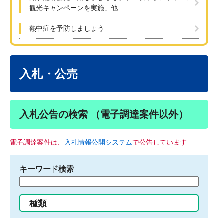
観光キャンペーンを実施」他
熱中症を予防しましょう
本
文
入札・公売
入札公告の検索 （電子調達案件以外）
電子調達案件は、
入札情報公開システム
で公告しています
キーワード検索
検
索
す
種類
る