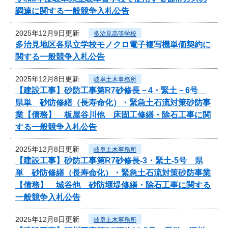
調達に関する一般競争入札公告
2025年12月9日更新
多治見高等学校
多治見地区各県立学校モノクロ電子複写機単価契約に
関する一般競争入札公告
2025年12月8日更新
岐阜土木事務所
【建設工事】砂防工事第R7砂修長－4・緊土－6号
県単 砂防修繕（長寿命化）・緊急土石流対策砂防事
業【債務】 板屋谷川他 床固工修繕・除石工事に関
する一般競争入札公告
2025年12月8日更新
岐阜土木事務所
【建設工事】砂防工事第R7砂修長-3・緊土-5号 県
単 砂防修繕（長寿命化）・緊急土石流対策砂防事業
【債務】 城谷他 砂防堰堤修繕・除石工事に関する
一般競争入札公告
2025年12月8日更新
岐阜土木事務所