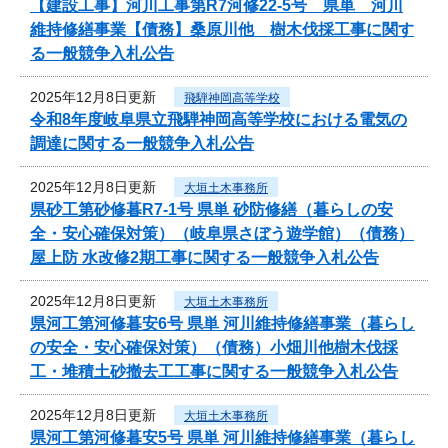
【建設工事】河川工事第R7河修22-5号 県単 河川
維持修繕事業【債務】桑原川他 樹木伐採工事に関す
る一般競争入札公告
2025年12月8日更新
飛騨神岡高等学校
令和8年度岐阜県立飛騨神岡高等学校における電気の
調達に関する一般競争入札公告
2025年12月8日更新
大垣土木事務所
県砂工第砂修暮R7-1号 県単 砂防修繕（暮らしの安
全・安心確保対策）（岐阜県さぼう遊学館）（債務）
屋上防 水改修2期工事に関する一般競争入札公告
2025年12月8日更新
大垣土木事務所
県河工第河修暮安6号 県単 河川維持修繕事業（暮らし
の安全・安心確保対策）（債務）小畑川他樹木伐採
工・堆積土砂撤去工工事に関する一般競争入札公告
2025年12月8日更新
大垣土木事務所
県河工第河修暮安5号 県単 河川維持修繕事業（暮らし