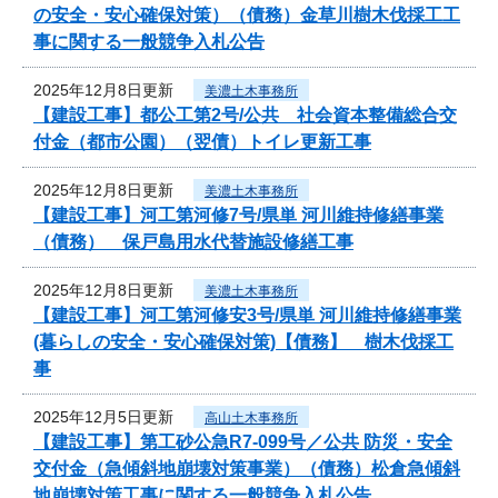
の安全・安心確保対策）（債務）金草川樹木伐採工工
事に関する一般競争入札公告
2025年12月8日更新
美濃土木事務所
【建設工事】都公工第2号/公共 社会資本整備総合交
付金（都市公園）（翌債）トイレ更新工事
2025年12月8日更新
美濃土木事務所
【建設工事】河工第河修7号/県単 河川維持修繕事業
（債務） 保戸島用水代替施設修繕工事
2025年12月8日更新
美濃土木事務所
【建設工事】河工第河修安3号/県単 河川維持修繕事業
(暮らしの安全・安心確保対策)【債務】 樹木伐採工
事
2025年12月5日更新
高山土木事務所
【建設工事】第工砂公急R7-099号／公共 防災・安全
交付金（急傾斜地崩壊対策事業）（債務）松倉急傾斜
地崩壊対策工事に関する一般競争入札公告