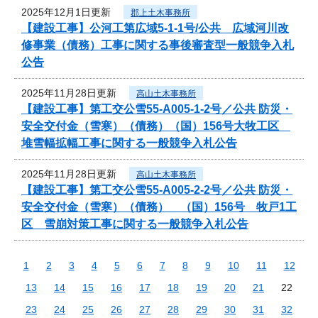
2025年12月1日更新
郡上土木事務所
【建設工事】公河工第広域5-1-1号/公共 広域河川改
修事業（債務）工事に関する事後審査型一般競争入札
公告
2025年11月28日更新
高山土木事務所
【建設工事】第工交公雪55-A005-1-2号／公共 防災・
安全交付金（雪寒）（債務）（国）156号大牧工区
堆雪幅拡幅工事に関する一般競争入札公告
2025年11月28日更新
高山土木事務所
【建設工事】第工交公雪55-A005-2-2号／公共 防災・
安全交付金（雪寒）（債務） （国）156号 牧戸1工
区 雪崩対策工事に関する一般競争入札公告
1
2
3
4
5
6
7
8
9
10
11
12
13
14
15
16
17
18
19
20
21
22
23
24
25
26
27
28
29
30
31
32