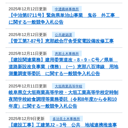
2025年12月12日更新
中濃農林事務所
【中治第0711号】緊急県単治山事業 鬼谷 外工事
に関する一般競争入札公告
2025年12月12日更新
公共建築課
【管工第7-87号】恵那総合庁舎受変電設備改修工事
2025年12月11日更新
恵那土木事務所
【建設関連業務】建用委第道改－8－9－C号／県単
道路新設改良事業（債務）（一）恵那八百津線 用地
測量調査等委託 に関する一般競争入札公告
2025年12月11日更新
大垣商業高等学校
岐阜県立大垣商業高等学校・大垣工業高等学校定時制
夜間学校給食調理等業務委託（令和8年度から令和10
年度）に関する一般競争入札公告
2025年12月9日更新
多治見土木事務所
【建設工事】工建第J2－3号 公共 地域連携推進事