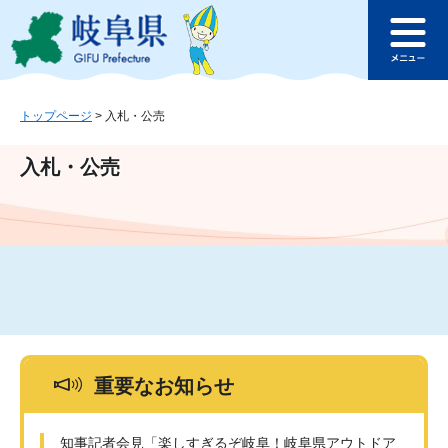
ペ
メ
このページの本文へ
ー
ニ
メ
ジ
ュ
ニ
の
ー
ュ
先
を
ー
頭
飛
トップページ
>
入札・公売
で
ば
す
し
入札・公売
。
て
本
文
へ
重要なお知らせ
知事記者会見「楽しすぎるぞ岐阜！岐阜県アウトドア