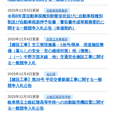
2025年12月5日更新
自動車税事務所
令和8年度自動車税種別割督促状並びに自動車税種別
割及び自動車税差押予告書・警告書作成等業務委託に
関する一般競争入札公告（単価契約）
2025年12月4日更新
恵那土木事務所
【建設工事】交工第現施暮－1他号/県単 現道施設整
備（暮らしの安全・安心確保対策）他（債務）
（（一）中野方苗木線 他）交通安全施設工事に関す
る一般競争入札
2025年12月4日更新
会計課
【建設工事】第39号 平田交番新築工事に関する一般
競争入札公告
2025年12月3日更新
土岐紅陵高等学校
岐阜県立土岐紅陵高等学校への自動販売機設置に関す
る一般競争入札公告