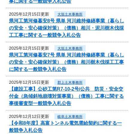
事に関する一般競争入札公告
2025年12月15日更新
大垣土木事務所
県河工第河修暮安8号 県単 河川維持修繕事業（暮らし
の安全・安心確保対策）（債務）相川・泥川樹木伐採
工工事に関する一般競争入札公告
2025年12月15日更新
大垣土木事務所
県河工第河修暮安7号 県単 河川維持修繕事業（暮らし
の安全・安心確保対策）（債務）相川樹木伐採工工事
に関する一般競争入札公告
2025年12月15日更新
郡上土木事務所
【建設工事】公砂工第R7-10-2号/公共 防災・安全交
付金（急傾斜地崩壊対策事業）（債務）工事に関する
事後審査型一般競争入札公告
2025年12月12日更新
岐阜土木事務所
【令和8年度】高富トンネル電気需給契約に関する一
般競争入札公告