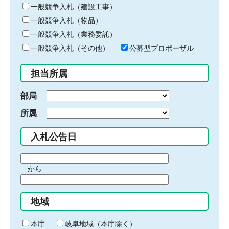
キ
一般競争入札（建設工事）
ー
一般競争入札（物品）
ワ
一般競争入札（業務委託）
ー
ド
一般競争入札（その他）
公募型プロポーザル
を
入
担当所属
力
部局
所属
入札公告日
期
から
間
期
の
間
始
地域
の
ま
終
り
わ
本庁
岐阜地域（本庁除く）