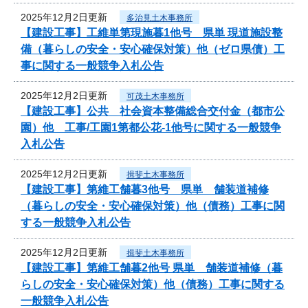
2025年12月2日更新
多治見土木事務所
【建設工事】工維単第現施暮1他号 県単 現道施設整
備（暮らしの安全・安心確保対策）他（ゼロ県債）工
事に関する一般競争入札公告
2025年12月2日更新
可茂土木事務所
【建設工事】公共 社会資本整備総合交付金（都市公
園）他 工事/工園1第都公花-1他号に関する一般競争
入札公告
2025年12月2日更新
揖斐土木事務所
【建設工事】第維工舗暮3他号 県単 舗装道補修
（暮らしの安全・安心確保対策）他（債務）工事に関
する一般競争入札公告
2025年12月2日更新
揖斐土木事務所
【建設工事】第維工舗暮2他号 県単 舗装道補修（暮
らしの安全・安心確保対策）他（債務）工事に関する
一般競争入札公告