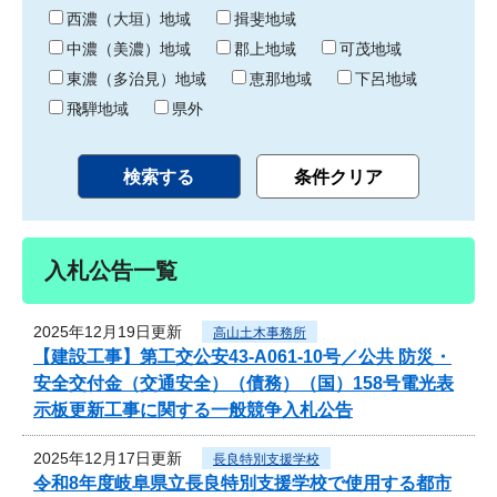
り
西濃（大垣）地域
揖斐地域
中濃（美濃）地域
郡上地域
可茂地域
東濃（多治見）地域
恵那地域
下呂地域
飛騨地域
県外
入札公告一覧
2025年12月19日更新
高山土木事務所
【建設工事】第工交公安43-A061-10号／公共 防災・
安全交付金（交通安全）（債務）（国）158号電光表
示板更新工事に関する一般競争入札公告
2025年12月17日更新
長良特別支援学校
令和8年度岐阜県立長良特別支援学校で使用する都市