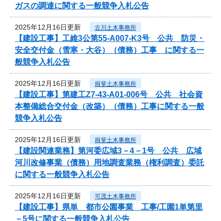
ガスの調達に関する一般競争入札公告
2025年12月16日更新
古川土木事務所
【建設工事】工維3公第55-A007-K3号 公共 防災・
安全交付金（雪寒・大谷）（債務）工事 に関する一
般競争入札公告
2025年12月16日更新
揖斐土木事務所
【建設工事】第建工Z7-43-A01-006号 公共 社会資
本整備総合交付金（改築）（債務）工事に関する一般
競争入札公告
2025年12月16日更新
揖斐土木事務所
【建設関連業務】第河委広域3－4－1号 公共 広域
河川改修事業（債務）用地調査業務（権利調査）委託
に関する一般競争入札公告
2025年12月16日更新
可茂土木事務所
【建設工事】県単 都市公園事業 工事/工園1単第里
－5号に関する一般競争入札公告