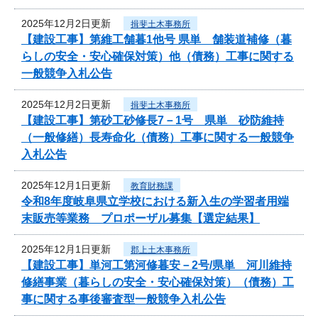
2025年12月2日更新
揖斐土木事務所
【建設工事】第維工舗暮1他号 県単 舗装道補修（暮
らしの安全・安心確保対策）他（債務）工事に関する
一般競争入札公告
2025年12月2日更新
揖斐土木事務所
【建設工事】第砂工砂修長7－1号 県単 砂防維持
（一般修繕）長寿命化（債務）工事に関する一般競争
入札公告
2025年12月1日更新
教育財務課
令和8年度岐阜県立学校における新入生の学習者用端
末販売等業務 プロポーザル募集【選定結果】
2025年12月1日更新
郡上土木事務所
【建設工事】単河工第河修暮安－2号/県単 河川維持
修繕事業（暮らしの安全・安心確保対策）（債務）工
事に関する事後審査型一般競争入札公告