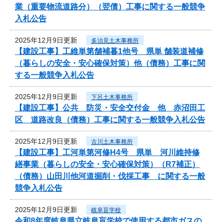
業（重要物流道路分）（翌債）工事に関する一般競争
入札公告
2025年12月9日更新
多治見土木事務所
【建設工事】工維単第舗補暮1他号 県単 舗装道補修
（暮らしの安全・安心確保対策）他（債務）工事に関
する一般競争入札公告
2025年12月9日更新
下呂土木事務所
【建設工事】公共 防災・安全交付金 他 赤沼田工
区 道路改良（債務）工事に関する一般競争入札公告
2025年12月9日更新
古川土木事務所
【建設工事】工河単第河修H4号 県単 河川維持修
繕事業（暮らしの安全・安心確保対策）（R7補正）
（債務）山田川他河道掘削・伐採工事 に関する一般
競争入札公告
2025年12月9日更新
岐阜盲学校
令和8年度岐阜県立岐阜盲学校で使用する都市ガスの