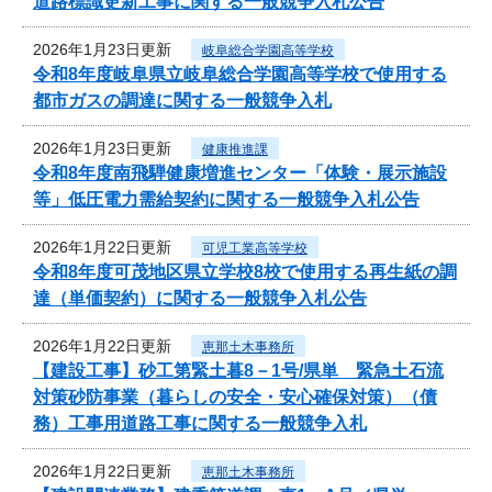
道路標識更新工事に関する一般競争入札公告
2026年1月23日更新
岐阜総合学園高等学校
令和8年度岐阜県立岐阜総合学園高等学校で使用する
都市ガスの調達に関する一般競争入札
2026年1月23日更新
健康推進課
令和8年度南飛騨健康増進センター「体験・展示施設
等」低圧電力需給契約に関する一般競争入札公告
2026年1月22日更新
可児工業高等学校
令和8年度可茂地区県立学校8校で使用する再生紙の調
達（単価契約）に関する一般競争入札公告
2026年1月22日更新
恵那土木事務所
【建設工事】砂工第緊土暮8－1号/県単 緊急土石流
対策砂防事業（暮らしの安全・安心確保対策）（債
務）工事用道路工事に関する一般競争入札
2026年1月22日更新
恵那土木事務所