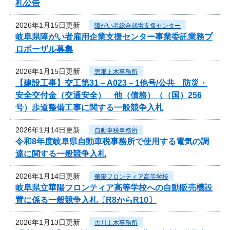
札公告
2026年1月15日更新
障がい者総合就労支援センター
岐阜県障がい者雇用企業支援センター事業委託業務プ
ロポーザル募集
2026年1月15日更新
恵那土木事務所
【建設工事】交工第31－A023－1他号/公共 防災・
安全交付金（交通安全） 他（債務）（（国）256
号）歩道整備工事に関する一般競争入札
2026年1月14日更新
自動車税事務所
令和8年度岐阜県自動車税事務所で使用する電気の調
達に関する一般競争入札
2026年1月14日更新
華陽フロンティア高等学校
岐阜県立華陽フロンティア高等学校への自動販売機設
置に係る一般競争入札〔R8からR10〕
2026年1月13日更新
古川土木事務所