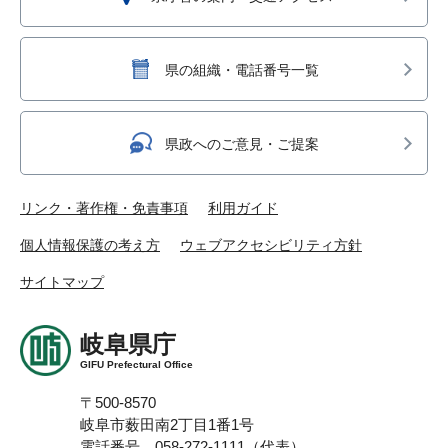
県の組織・電話番号一覧
県政へのご意見・ご提案
リンク・著作権・免責事項
利用ガイド
個人情報保護の考え方
ウェブアクセシビリティ方針
サイトマップ
岐阜県庁
GIFU Prefectural Office
〒500-8570
岐阜市薮田南2丁目1番1号
電話番号 058-272-1111（代表）