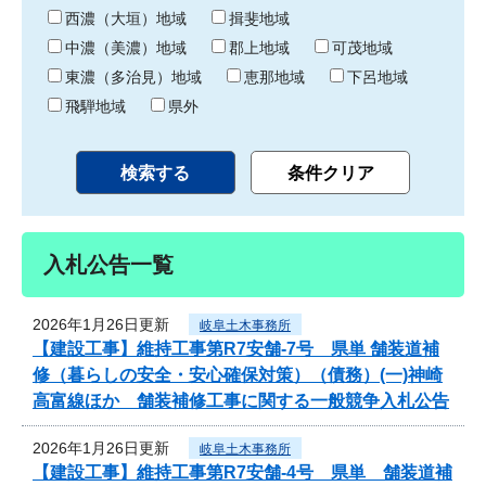
り
西濃（大垣）地域
揖斐地域
中濃（美濃）地域
郡上地域
可茂地域
東濃（多治見）地域
恵那地域
下呂地域
飛騨地域
県外
入札公告一覧
2026年1月26日更新
岐阜土木事務所
【建設工事】維持工事第R7安舗-7号 県単 舗装道補
修（暮らしの安全・安心確保対策）（債務）(一)神崎
高富線ほか 舗装補修工事に関する一般競争入札公告
2026年1月26日更新
岐阜土木事務所
【建設工事】維持工事第R7安舗-4号 県単 舗装道補