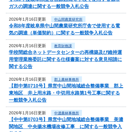
ガスの調達に関する一般競争入札公告
2026年1月16日更新
中山間農業研究所
令和8年度岐阜県中山間農業研究所庁舎で使用する電
気の調達（単価契約）に関する一般競争入札公告
2026年1月16日更新
教育財務課
学校間総合ネットデータセンターの再構築及び維持運
用管理業務委託に関する仕様書案に対する意見招請に
関する公告
2026年1月16日更新
郡上農林事務所
【郡中第0710号】県営中山間地域総合整備事業 郡上
東地区 井上用水路・中切用水路第1号工事に関する
一般競争入札公告
2026年1月16日更新
中濃農林事務所
【中中第0703号】県営中山間地域総合整備事業 美濃
関地区 中央揚水機場改修工事 に関する一般競争入