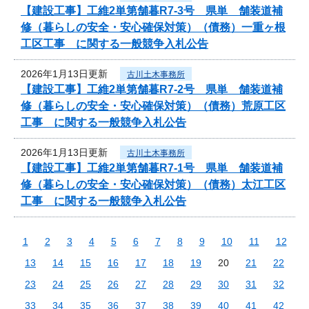
【建設工事】工維2単第舗暮R7-3号 県単 舗装道補
修（暮らしの安全・安心確保対策）（債務）一重ヶ根
工区工事 に関する一般競争入札公告
2026年1月13日更新
古川土木事務所
【建設工事】工維2単第舗暮R7-2号 県単 舗装道補
修（暮らしの安全・安心確保対策）（債務）荒原工区
工事 に関する一般競争入札公告
2026年1月13日更新
古川土木事務所
【建設工事】工維2単第舗暮R7-1号 県単 舗装道補
修（暮らしの安全・安心確保対策）（債務）太江工区
工事 に関する一般競争入札公告
1
2
3
4
5
6
7
8
9
10
11
12
13
14
15
16
17
18
19
20
21
22
23
24
25
26
27
28
29
30
31
32
33
34
35
36
37
38
39
40
41
42