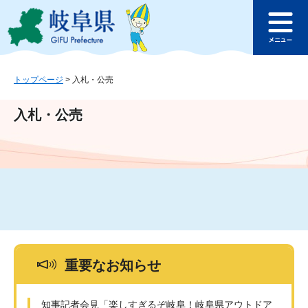
ペ
メ
このページの本文へ
ー
ニ
メ
ジ
ュ
ニ
の
ー
ュ
先
を
ー
頭
飛
トップページ
>
入札・公売
で
ば
す
し
入札・公売
。
て
本
文
へ
重要なお知らせ
知事記者会見「楽しすぎるぞ岐阜！岐阜県アウトドア