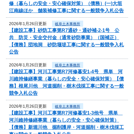
修（暮らしの安全・安心確保対策）（債務）(一)大垣
江南線ほか 舗装補修工事に関する一般競争入札公告
2026年1月26日更新
岐阜土木事務所
【建設工事】砂防工事第R7通砂・通砂補-2-1号 公
共 防災・安全交付金（通常砂防事業）（国補正）
【債務】団地洞 砂防堰堤工事に関する一般競争入札
公告
2026年1月26日更新
岐阜土木事務所
【建設工事】河川工事第R7河修暮安1-4号 県単 河
川維持修繕事業（暮らしの安全・安心確保対策）【債
務】根尾川他 河道掘削・樹木伐採工事に関する一般
競争入札公告
2026年1月26日更新
岐阜土木事務所
【建設工事】河川工事第R7河修暮安1-3他号 県単
河川維持修繕事業（暮らしの安全・安心確保対策）
【債務】新堀川他 掘削護岸・河道掘削・樹木伐採工