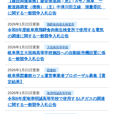
【建設関連業務】建委第道調－恵1－A号／県単 一
般道路調査（債務）（主）中津川田立線 測量委託
に関する一般競争入札公告
2026年1月22日更新
飛騨食肉衛生検査所
令和8年度岐阜県飛騨食肉衛生検査所で使用する電気
の調達に関する一般競争入札公告
2026年1月22日更新
大垣南高等学校
岐阜県立大垣南高等学校施設への自動販売機設置に係
る一般競争入札公告
2026年1月21日更新
図書館
岐阜県図書館カフェ運営事業者プロポーザル募集【選
定結果】
2026年1月21日更新
海津明誠高等学校
令和8年度海津明誠高等学校で使用するLPガスの調達
に関する一般競争入札公告