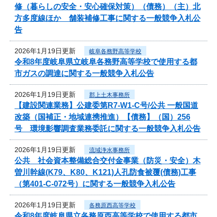
修（暮らしの安全・安心確保対策）（債務）（主）北
方多度線ほか 舗装補修工事に関する一般競争入札公
告
2026年1月19日更新
岐阜各務野高等学校
令和8年度岐阜県立岐阜各務野高等学校で使用する都
市ガスの調達に関する一般競争入札公告
2026年1月19日更新
郡上土木事務所
【建設関連業務】公建委第R7-W1-C号/公共 一般国道
改築（国補正・地域連携推進）【債務】（国）256
号 環境影響調査業務委託に関する一般競争入札公告
2026年1月19日更新
流域浄水事務所
公共 社会資本整備総合交付金事業（防災・安全）木
曽川幹線(K79、K80、K121)人孔防食被覆(債務)工事
（第401-C-072号）に関する一般競争入札公告
2026年1月19日更新
各務原西高等学校
令和8年度岐阜県立各務原西高等学校で使用する都市