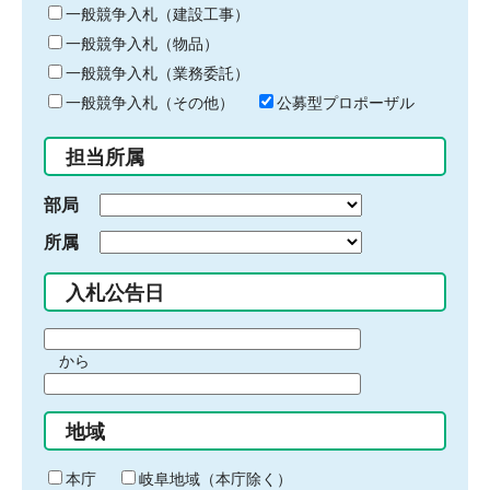
キ
一般競争入札（建設工事）
ー
一般競争入札（物品）
ワ
一般競争入札（業務委託）
ー
ド
一般競争入札（その他）
公募型プロポーザル
を
入
担当所属
力
部局
所属
入札公告日
期
から
間
期
の
間
始
地域
の
ま
終
り
わ
本庁
岐阜地域（本庁除く）