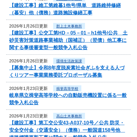
【建設工事】維工第維暮1他号/県単 道路維持修繕
（暮安）他（債務）道路施設修繕工事
2026年1月26日更新
郡上土木事務所
【建設工事】公交工第HD－05－01－h1他号/公共 土
砂災害対策道路事業補助（国補正）（翌債）他工事に
関する事後審査型一般競争入札公告
2026年1月26日更新
環境生活政策課
【募集中止】令和8年度脱炭素社会ぎふを支える人づ
くりツアー事業業務委託プロポーザル募集
2026年1月23日更新
揖斐高等学校
岐阜県立揖斐高等学校への自動販売機設置に係る一般
競争入札公告
2026年1月23日更新
高山土木事務所
【建設工事】第工交公安43-A037-10号／公共 防災・
安全交付金（交通安全）（債務）一般国道158号他