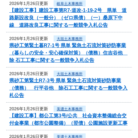
2026年1月26日更新
岐阜土木事務所
【建設工事】建設工事第R7-道改-1-19-2号 県単 道
路新設改良（一般分）（ゼロ県債）（一）桑原下中
線 道路改良工事に関する一般競争入札公告
2026年1月26日更新
大垣土木事務所
県砂工第緊土暮R7-1号 県単 緊急土石流対策砂防事業
（暮らしの安全・安心確保対策）（債務）住吉谷他
除 石工工事に関する一般競争入札公告
2026年1月26日更新
大垣土木事務所
県砂工第緊土R7-3号 県単 緊急土石流対策砂防事業
（債務） 行平谷他 除石工工事に関する一般競争入
札公告
2026年1月26日更新
美濃土木事務所
【建設工事】都公工第3号/公共 社会資本整備総合交
付金事業（都市公園整備）（翌債）公園施設更新工事
2026年1月26日更新
美濃土木事務所