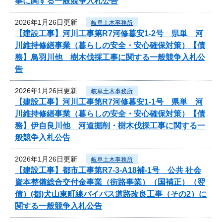
事に関する一般競争入札公告
2026年1月26日更新
岐阜土木事務所
【建設工事】河川工事第R7河修暮安1-2号 県単 河
川維持修繕事業（暮らしの安全・安心確保対策）【債
務】鳥羽川他 樹木伐採工事に関する一般競争入札公
告
2026年1月26日更新
岐阜土木事務所
【建設工事】河川工事第R7河修暮安1-1号 県単 河
川維持修繕事業（暮らしの安全・安心確保対策）【債
務】伊自良川他 河道掘削・樹木伐採工事に関する一
般競争入札公告
2026年1月26日更新
岐阜土木事務所
【建設工事】都市工事第R7-3-A18補-1号 公共 社会
資本整備総合交付金事業（街路事業）（国補正）（翌
債）(都)犬山東町線バイパス道路改良工事（その2）に
関する一般競争入札公告