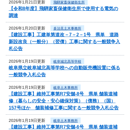
2026年1月21日更新
飛騨家畜保健衛生所
【令和8年度】飛騨家畜保健衛生所で使用する電気の
調達
2026年1月20日更新
多治見土木事務所
【建設工事】工建単第道改－7－2－1号 県単 道路
新設改良（一般分）（翌債）工事に関する一般競争入
札公告
2026年1月19日更新
岐阜城北高等学校
岐阜県立岐阜城北高等学校への自動販売機設置に係る
一般競争入札公告
2026年1月19日更新
岐阜土木事務所
【建設工事】維持工事第R7安舗-8号 県単 舗装道補
修（暮らしの安全・安心確保対策）（債務）（国）
157号ほか 舗装補修工事に関する一般競争入札公告
2026年1月19日更新
岐阜土木事務所
【建設工事】維持工事第R7安舗-6号 県単 舗装道補