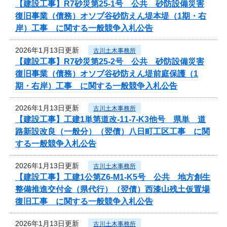
【建設工事】R7砂災第25-1号 公共 砂防設備災害
復旧事業（債務）オソブ谷砂防えん堤本堤（1期・右
岸）工事 に関する一般競争入札公告
2026年1月13日更新
古川土木事務所
【建設工事】R7砂災第25-2号 公共 砂防設備災害
復旧事業（債務）オソブ谷砂防えん堤前庭保護（1
期・右岸）工事 に関する一般競争入札公告
2026年1月13日更新
古川土木事務所
【建設工事】工建1単第道改-11-7-K3他号 県単 道
路新設改良（一般分）（翌債）八日町工区工事 に関
する一般競争入札公告
2026年1月13日更新
古川土木事務所
【建設工事】工建1公第Z6-M1-K5号 公共 地方創生
整備推進交付金（県代行）（翌債）西漆山残土仮置場
復旧工事 に関する一般競争入札公告
2026年1月13日更新
古川土木事務所