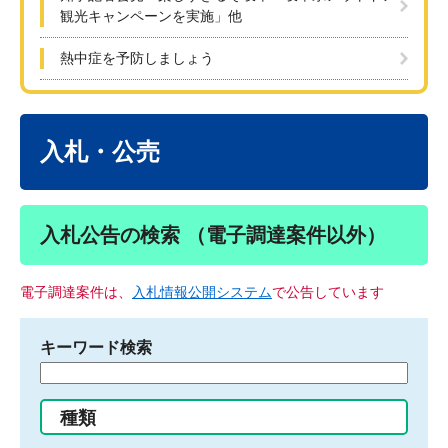
観光キャンペーンを実施」他
熱中症を予防しましょう
本
文
入札・公売
入札公告の検索 （電子調達案件以外）
電子調達案件は、
入札情報公開システム
で公告しています
キーワード検索
検
索
す
種類
る