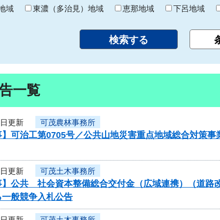
り
地域
東濃（多治見）地域
恵那地域
下呂地域
告一覧
3日更新
可茂農林事務所
】可治工第0705号／公共山地災害重点地域総合対策事
3日更新
可茂土木事務所
】公共 社会資本整備総合交付金（広域連携）（道路改良）
る一般競争入札公告
3日更新
可茂土木事務所