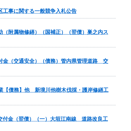
地区工事に関する一般競争入札公告
ス補助（附属物修繕）（国補正）（翌債）巣之内ス
安全交付金（交通安全）（債務）管内県管理道路 交
事業【債務】他 新境川他樹木伐採・護岸修繕工
安全交付金（翌債）（一）大垣江南線 道路改良工