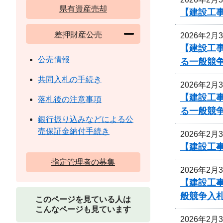
県有資産売却
【建設工事
差押財産公売
2026年2月
【建設工事
公売情報
る一般競
共同入札の手続き
2026年2月
【建設工事
落札後の注意事項
る一般競
銀行振り込みなどによる公
売保証金納付手続き
2026年2月
【建設工事
指定管理者の募集
2026年2月
【建設工事
般競争入
このページを見ている人は
こんなページも見ています
2026年2月