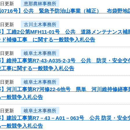
3日更新
恵那農林事務所
第0716号】公共 緊急予防治山事業（補正） 布袋野
2日更新
古川土木事務所
】工維2公第MFH11-01号 公共 道路メンテナン
ッド補修工事 に関する一般競争入札公告
2日更新
岐阜土木事務所
】維持工事第R7-43-A035-2-3号 公共 防災・
設工事に関する一般競争入札公告
2日更新
岐阜土木事務所
】河川工事第R7河修22-6他号 県単 河川維持修繕
る一般競争入札公告
2日更新
岐阜土木事務所
】建設工事第R7－43－A01－063号 公共 防災・
る一般競争入札公告