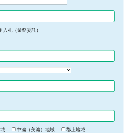
争入札（業務委託）
地域
中濃（美濃）地域
郡上地域