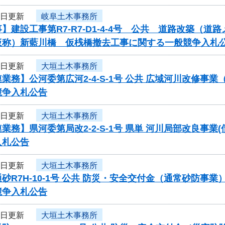
2日更新
岐阜土木事務所
】建設工事第R7-R7-D1-4-4号 公共 道路改築（
仮称）新藍川橋 仮桟橋撤去工事に関する一般競争入札
2日更新
大垣土木事務所
業務】公河委第広河2-4-S-1号 公共 広域河川改修
競争入札公告
2日更新
大垣土木事務所
業務】県河委第局改2-2-S-1号 県単 河川局部改良事業
入札公告
2日更新
大垣土木事務所
砂R7H-10-1号 公共 防災・安全交付金（通常砂防
競争入札公告
2日更新
大垣土木事務所