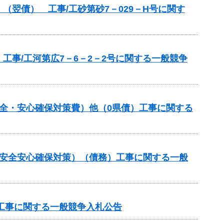
翌債） 工事/工砂第砂7－029－H号に関す
事/工河第広7－6－2－2号に関する一般競争
全・安心確保対策費）他（0県債）工事に関する
の安全安心確保対策）（債務）工事に関する一般
区工事に関する一般競争入札公告