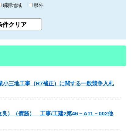
飛騨地域
県外
業小三地工事（R7補正）に関する一般競争入札
（債務） 工事/工建2第46－A11－002他