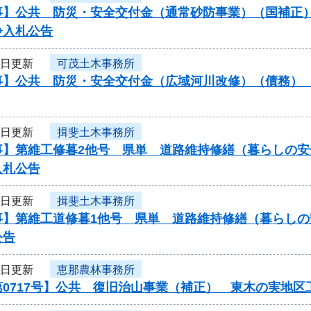
】公共 防災・安全交付金（通常砂防事業）（国補正）（
争入札公告
3日更新
可茂土木事務所
】公共 防災・安全交付金（広域河川改修）（債務） 工
3日更新
揖斐土木事務所
事】第維工修暮2他号 県単 道路維持修繕（暮らしの安
入札公告
3日更新
揖斐土木事務所
事】第維工道修暮1他号 県単 道路維持修繕（暮らし
公告
3日更新
恵那農林事務所
第0717号】公共 復旧治山事業（補正） 東木の実地