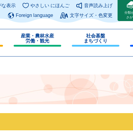
このページの本文へ
がな表示
やさしい にほんご
音声読み上げ
分類
Foreign language
文字サイズ・色変更
さが
産業・農林水産
社会基盤
労働・観光
まちづくり
閉
閉
じ
じ
る
る