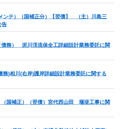
道路メンテ）（国補正分）【翌債】 （主）川島三
公告
事業（債務） 泥川渓流保全工詳細設計業務委託に関
(債務)相川(右岸)護岸詳細設計業務委託に関する
事業）（国補正）（翌債）宮代西山田 堰堤工事に関