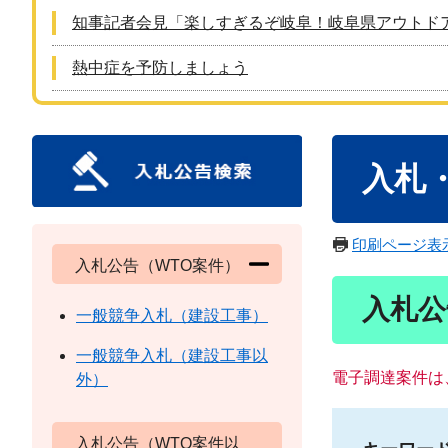
知事記者会見「楽しすぎるぞ岐阜！岐阜県アウトド
熱中症を予防しましょう
本
入札
文
印刷ページ表
入札公告（WTO案件）
入札公
一般競争入札（建設工事）
一般競争入札（建設工事以
電子調達案件は
外）
入札公告（WTO案件以