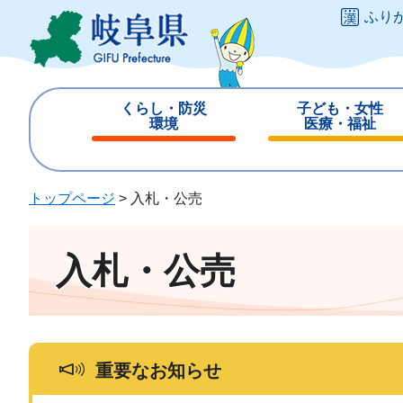
ペ
メ
ふり
ー
ニ
ジ
ュ
の
ー
先
を
くらし・防災
子ども・女性
頭
飛
環境
医療・福祉
で
ば
閉
閉
す
し
じ
じ
。
て
る
る
トップページ
>
入札・公売
本
文
へ
入札・公売
重要なお知らせ