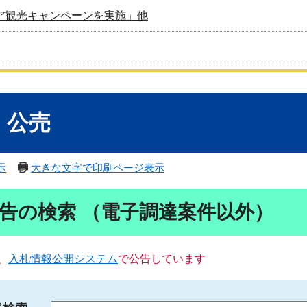
ア観光キャンペーンを実施」他
・公売
示
大きな文字で印刷ページ表示
告の検索 （電子調達案件以外）
、
入札情報公開システム
で公告しています