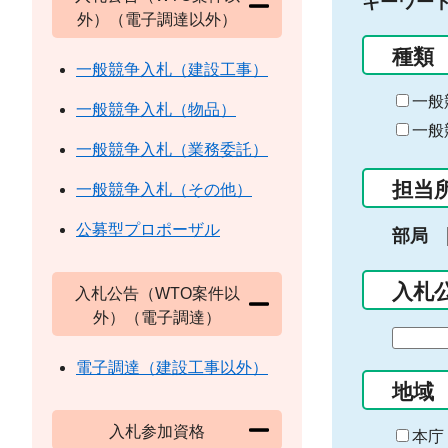
キーワー
外）（電子調達以外）
種類
一般競争入札（建設工事）
一般
一般競争入札（物品）
一般
一般競争入札（業務委託）
担当
一般競争入札（その他）
公募型プロポーザル
部局
入札
入札公告（WTO案件以
外）（電子調達）
期
間
電子調達（建設工事以外）
の
地域
始
入札参加資格
ま
本庁