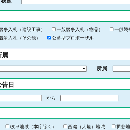
ド検索
検
索
す
る
キ
競争入札（建設工事）
一般競争入札（物品）
一般競
ー
競争入札（その他）
公募型プロポーザル
ワ
ー
所属
ド
を
所属
入
力
公告日
から
期
間
の
終
わ
岐阜地域（本庁除く）
西濃（大垣）地域
揖斐