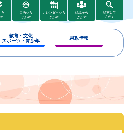
検索して
から
目的から
カレンダーから
組織から
さがす
す
さがす
さがす
さがす
教育・文化
県政情報
スポーツ・青少年
閉
閉
じ
じ
る
る