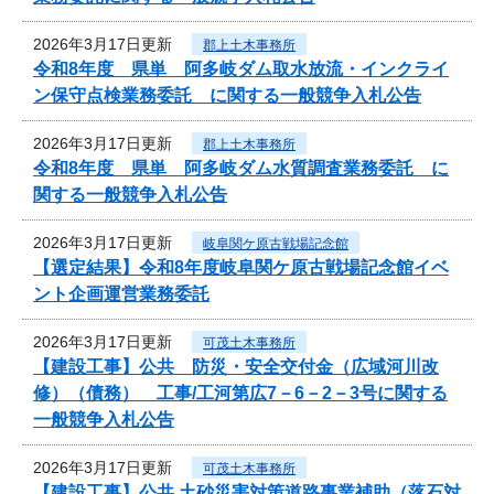
2026年3月17日更新
郡上土木事務所
令和8年度 県単 阿多岐ダム取水放流・インクライ
ン保守点検業務委託 に関する一般競争入札公告
2026年3月17日更新
郡上土木事務所
令和8年度 県単 阿多岐ダム水質調査業務委託 に
関する一般競争入札公告
2026年3月17日更新
岐阜関ケ原古戦場記念館
【選定結果】令和8年度岐阜関ケ原古戦場記念館イベ
ント企画運営業務委託
2026年3月17日更新
可茂土木事務所
【建設工事】公共 防災・安全交付金（広域河川改
修）（債務） 工事/工河第広7－6－2－3号に関する
一般競争入札公告
2026年3月17日更新
可茂土木事務所
【建設工事】公共 土砂災害対策道路事業補助（落石対