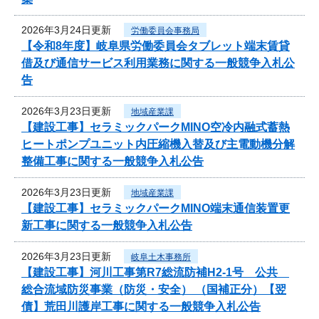
2026年3月24日更新
労働委員会事務局
【令和8年度】岐阜県労働委員会タブレット端末賃貸
借及び通信サービス利用業務に関する一般競争入札公
告
2026年3月23日更新
地域産業課
【建設工事】セラミックパークMINO空冷内融式蓄熱
ヒートポンプユニット内圧縮機入替及び主電動機分解
整備工事に関する一般競争入札公告
2026年3月23日更新
地域産業課
【建設工事】セラミックパークMINO端末通信装置更
新工事に関する一般競争入札公告
2026年3月23日更新
岐阜土木事務所
【建設工事】河川工事第R7総流防補H2-1号 公共
総合流域防災事業（防災・安全） （国補正分）【翌
債】荒田川護岸工事に関する一般競争入札公告