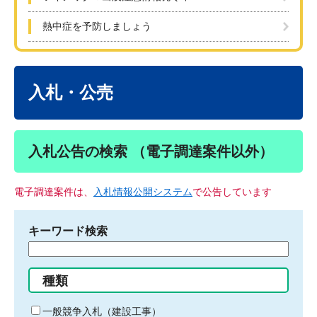
熱中症を予防しましょう
本
文
入札・公売
入札公告の検索 （電子調達案件以外）
電子調達案件は、
入札情報公開システム
で公告しています
キーワード検索
検
索
す
種類
る
キ
一般競争入札（建設工事）