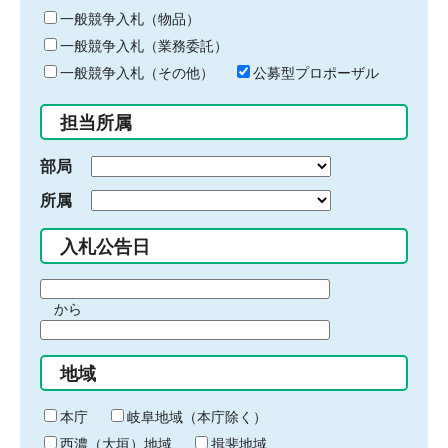
ー
一般競争入札（物品）
ワ
一般競争入札（業務委託）
ー
ド
一般競争入札（その他）
公募型プロポーザル
を
入
担当所属
力
部局
所属
入札公告日
期
から
間
期
の
間
始
地域
の
ま
終
り
わ
本庁
岐阜地域（本庁除く）
り
西濃（大垣）地域
揖斐地域