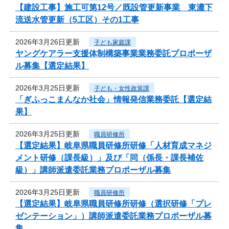
【建設工事】施工可第12号／既設管更新事業 東濃下
流送水管更新（5工区）その1工事
2026年3月26日更新
子ども家庭課
ヤングケアラー支援体制構築事業業務委託プロポーザ
ル募集【選定結果】
2026年3月25日更新
子ども・女性政策課
「ぎふっこまんなか社会」情報発信業務委託【選定結
果】
2026年3月25日更新
職員研修所
【選定結果】岐阜県職員研修所研修「人材育成マネジ
メント研修（課長級）」及び「同（係長・課長補佐
級）」講師派遣委託業務プロポーザル募集
2026年3月25日更新
職員研修所
【選定結果】岐阜県職員研修所研修（選択研修「プレ
ゼンテーション」）講師派遣委託業務プロポーザル募
集