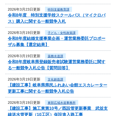
2026年3月23日更新
特別支援教育課
令和8年度 特別支援学校スクールバス（マイクロバ
ス）購入に関する一般競争入札
2026年3月19日更新
子ども・女性政策課
令和8年度結婚支援事業企画・運営業務委託プロポー
ザル募集【選定結果】
2026年3月19日更新
薬務水道課
令和8年度岐阜県登録販売者試験運営業務委託に関す
る一般競争入札公告【質問回答】
2026年3月19日更新
文化創造課
【建設工事】岐阜県県民ふれあい会館エスカレーター
更新工事に関する一般競争入札公告
2026年3月19日更新
東部広域水道事務所
【建設工事】施工東第10号／既設管更新事業 武並支
線送水管更新（10工区）仮設進入路工事