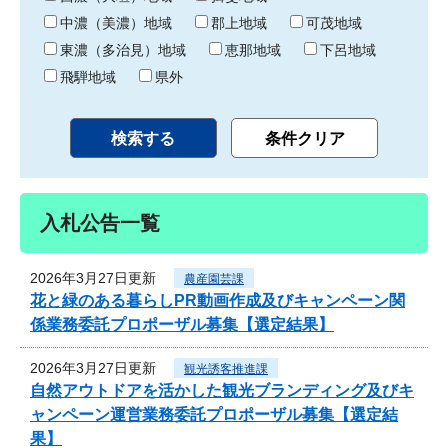
中濃（美濃）地域
郡上地域
可茂地域
東濃（多治見）地域
恵那地域
下呂地域
飛騨地域
県外
入札公告一覧
2026年3月27日更新
農産園芸課
花と緑のある暮らしPR動画作成及びキャンペーン関
係業務委託プロポーザル募集【選定結果】
2026年3月27日更新
観光誘客推進課
自然アウトドアを活かした観光ブランディング及びキ
ャンペーン運営業務委託プロポーザル募集【選定結
果】