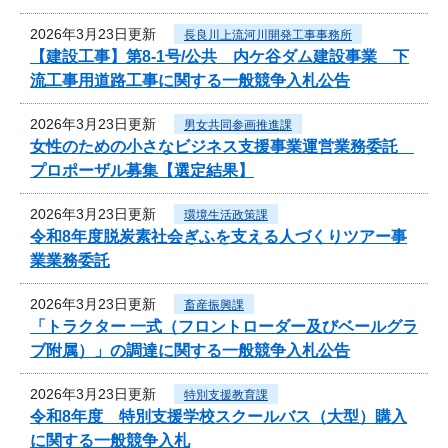
2026年3月23日更新
長良川上流河川開発工事事務所
【建設工事】第8-1号/公共 内ケ谷ダム建設事業 下
流工事用道路工事に関する一般競争入札公告
2026年3月23日更新
男女共同参画推進課
女性のための小さなビジネス支援事業運営業務委託
プロポーザル募集【選定結果】
2026年3月23日更新
環境生活政策課
令和8年度脱炭素社会ぎふを支える人づくりツアー事
業業務委託
2026年3月23日更新
畜産振興課
「トラクター 一式（フロントローダー及びベールグラ
ブ附属）」の調達に関する一般競争入札公告
2026年3月23日更新
特別支援教育課
令和8年度 特別支援学校スクールバス（大型）購入
に関する一般競争入札