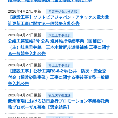
2026年4月27日更新
産業デジタル推進課
【建設工事】ソフトピアジャパン・アネックス電力量
計更新工事に関する一般競争入札公告
2026年4月27日更新
大垣土木事務所
公維工第道維2号 公共 道路維持修繕事業（国補正）
（主）岐阜垂井線 三本木横断歩道橋補修 工事に関す
る一般競争入札公告
2026年4月27日更新
郡上土木事務所
【建設工事】公砂工第R8-6-2号/公共 防災・安全交
付金（通常砂防事業）工事に関する事後審査型一般競
争入札公告
2026年4月24日更新
観光誘客推進課
豪州市場における訪日旅行プロモーション事業委託業
務プロポーザル募集【選定結果】