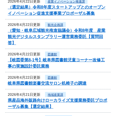
2026年4月22日更新
産業イノベーション推進課
（選定結果）令和8年度スタートアップとのオープン
イノベーション促進支援事業プロポーザル募集
2026年4月22日更新
観光企画課
（愛知・岐阜広域観光推進協議会）令和8年度 産業
観光デジタルスタンプラリー運営業務委託【質問回
答】
2026年4月22日更新
図書館
【岐図委第8-1号】岐阜県図書館児童コーナー改修工
事の実施設計委託業務
2026年4月22日更新
図書館
岐阜県図書館楽書交流サロン机椅子の調達
2026年4月21日更新
地域産業課
県産品海外販路向けローカライズ支援業務委託プロポ
ーザル募集【選定結果】