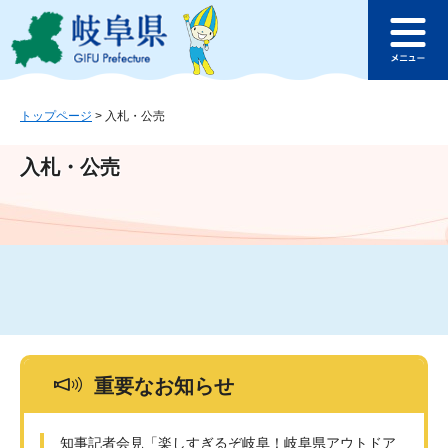
ペ
メ
このページの本文へ
ー
ニ
メ
ジ
ュ
ニ
の
ー
ュ
先
を
ー
頭
飛
トップページ
>
入札・公売
で
ば
す
し
入札・公売
。
て
本
文
へ
重要なお知らせ
知事記者会見「楽しすぎるぞ岐阜！岐阜県アウトドア