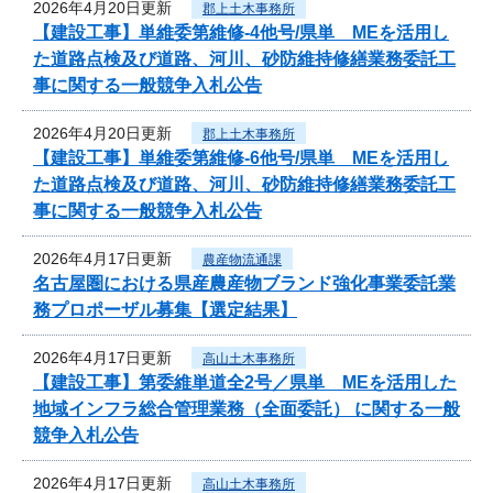
2026年4月20日更新
郡上土木事務所
【建設工事】単維委第維修‐4他号/県単 MEを活用し
た道路点検及び道路、河川、砂防維持修繕業務委託工
事に関する一般競争入札公告
2026年4月20日更新
郡上土木事務所
【建設工事】単維委第維修‐6他号/県単 MEを活用し
た道路点検及び道路、河川、砂防維持修繕業務委託工
事に関する一般競争入札公告
2026年4月17日更新
農産物流通課
名古屋圏における県産農産物ブランド強化事業委託業
務プロポーザル募集【選定結果】
2026年4月17日更新
高山土木事務所
【建設工事】第委維単道全2号／県単 MEを活用した
地域インフラ総合管理業務（全面委託） に関する一般
競争入札公告
2026年4月17日更新
高山土木事務所