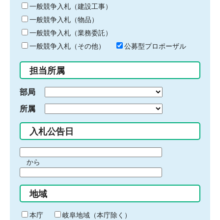
キ
一般競争入札（建設工事）
ー
一般競争入札（物品）
ワ
一般競争入札（業務委託）
ー
ド
一般競争入札（その他）
公募型プロポーザル
を
入
担当所属
力
部局
所属
入札公告日
期
から
間
期
の
間
始
地域
の
ま
終
り
わ
本庁
岐阜地域（本庁除く）