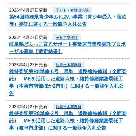
2026年4月27日更新
子ども・女性政策課
第54回姉妹県青少年ふれあい事業（青少年受入・宿泊
等）委託に関する一般競争入札公告
2026年4月27日更新
子育て支援課
岐阜県ぎふっこ育児サポート事業運営業務委託プロポ
ーザル募集【選定結果】
2026年4月27日更新
岐阜土木事務所
維持委託第R8単修-6号 県単 道路維持修繕（全面委
託） MEを活用した道路点検・維持修繕業務委託工
事（本巣市南部ほか2市町）に関する一般競争入札公
告
2026年4月27日更新
岐阜土木事務所
維持委託第R8単修-2号 県単 道路維持修繕（全面委
託） MEを活用した道路点検・維持修繕業務委託工
事（岐阜市北部）に関する一般競争入札公告