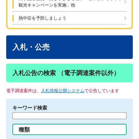
観光キャンペーンを実施」他
熱中症を予防しましょう
本
文
入札・公売
入札公告の検索 （電子調達案件以外）
電子調達案件は、
入札情報公開システム
で公告しています
キーワード検索
検
索
す
種類
る