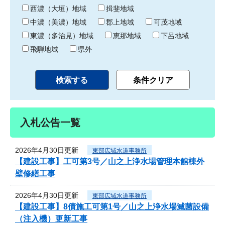
り
西濃（大垣）地域
揖斐地域
中濃（美濃）地域
郡上地域
可茂地域
東濃（多治見）地域
恵那地域
下呂地域
飛騨地域
県外
入札公告一覧
2026年4月30日更新
東部広域水道事務所
【建設工事】工可第3号／山之上浄水場管理本館棟外
壁修繕工事
2026年4月30日更新
東部広域水道事務所
【建設工事】8債施工可第1号／山之上浄水場滅菌設備
（注入機）更新工事