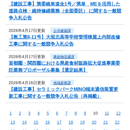
【建設工事】第委維単道全1号／県単 MEを活用した
道路点検・維持修繕業務（全面委託） に関する一般競
争入札公告
2026年4月17日更新
公共建築課
【教工第8-11号】大垣北高等学校管理棟屋上内部改修
工事に関する一般競争入札公告
2026年4月17日更新
農産物流通課
首都圏・関西圏における県産食材販路拡大促進事業委
託業務プロポーザル募集【選定結果】
2026年4月16日更新
地域産業課
【建設工事】セラミックパークMINO端末通信装置更
新工事に関する一般競争入札公告（再掲載）
1
2
3
4
5
6
7
8
9
10
11
12
13
14
15
16
17
18
19
20
21
22