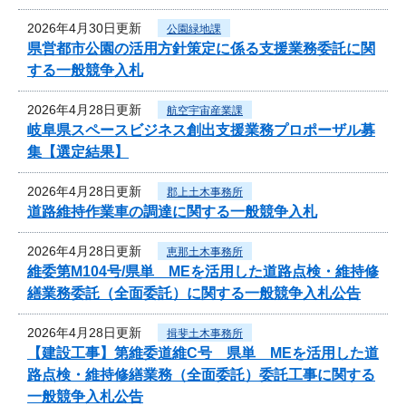
2026年4月30日更新
公園緑地課
県営都市公園の活用方針策定に係る支援業務委託に関
する一般競争入札
2026年4月28日更新
航空宇宙産業課
岐阜県スペースビジネス創出支援業務プロポーザル募
集【選定結果】
2026年4月28日更新
郡上土木事務所
道路維持作業車の調達に関する一般競争入札
2026年4月28日更新
恵那土木事務所
維委第M104号/県単 MEを活用した道路点検・維持修
繕業務委託（全面委託）に関する一般競争入札公告
2026年4月28日更新
揖斐土木事務所
【建設工事】第維委道維C号 県単 MEを活用した道
路点検・維持修繕業務（全面委託）委託工事に関する
一般競争入札公告