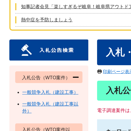
知事記者会見「楽しすぎるぞ岐阜！岐阜県アウトド
熱中症を予防しましょう
本
入札
文
印刷ページ表
入札公告（WTO案件）
入札公
一般競争入札（建設工事）
一般競争入札（建設工事以
電子調達案件は
外）
入札公告（WTO案件以