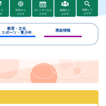
検索して
から
目的から
カレンダーから
組織から
さがす
す
さがす
さがす
さがす
教育・文化
県政情報
スポーツ・青少年
閉
閉
じ
じ
る
る