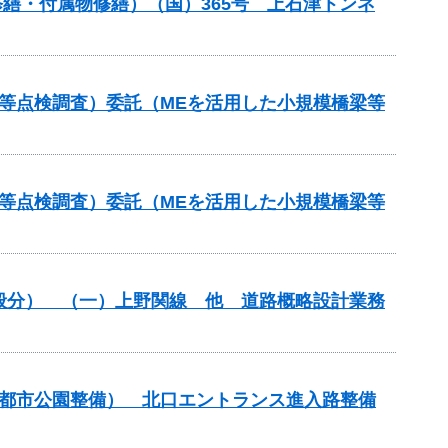
ル修繕・付属物修繕）（国）365号 上石津トンネ
等点検調査）委託（MEを活用した小規模橋梁等
等点検調査）委託（MEを活用した小規模橋梁等
一般分） （一）上野関線 他 道路概略設計業務
（都市公園整備） 北口エントランス進入路整備