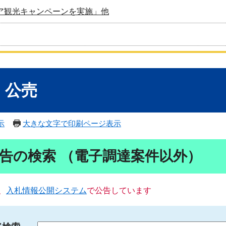
ア観光キャンペーンを実施」他
・公売
示
大きな文字で印刷ページ表示
告の検索 （電子調達案件以外）
、
入札情報公開システム
で公告しています