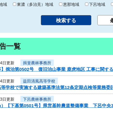
り
地域
東濃（多治見）地域
恵那地域
下呂地域
告一覧
14日更新
揖斐農林事務所
】揖治第0502号 復旧治山事業 鹿虎地区 工事に関す
14日更新
益田清風高等学校
高等学校で実施する建築基準法第12条定期点検等業務委
13日更新
下呂農林事務所
）【下基第0501号】県営基幹農道整備事業 下呂中央