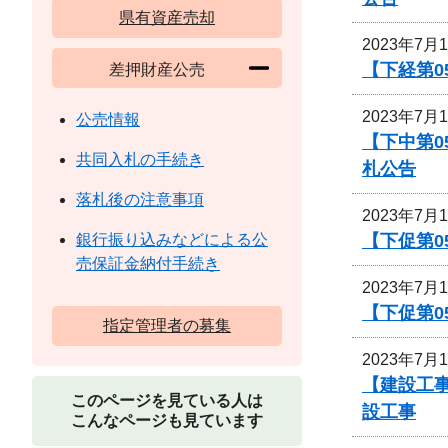
県有資産売却
2023年7月
【下経第0
差押財産公売
2023年7月
公売情報
【下中第0
共同入札の手続き
札公告
落札後の注意事項
2023年7月
【下促第0
銀行振り込みなどによる公
売保証金納付手続き
2023年7月
【下促第0
指定管理者の募集
2023年7月
【建設工
このページを見ている人は
設工事
こんなページも見ています