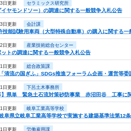
13日更新
セラミックス研究所
ダイヤモンドソー）の調達に関する一般競争入札公告
13日更新
会計課
免許技能試験用車両（大型特殊自動車）の購入に関する一
12日更新
産業技術総合センター
ボットの調達に関する一般競争入札公告
11日更新
総合政策課
度「清流の国ぎふ」SDGs推進フォーラム企画・運営等
11日更新
下呂土木事務所
事】県単 緊急土石流対策砂防事業 赤沼田谷 工事に
11日更新
岐阜工業高等学校
度岐阜県立岐阜工業高等学校で実施する建築基準法第12
11日更新
労働雇用課