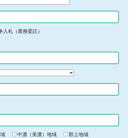
争入札（業務委託）
地域
中濃（美濃）地域
郡上地域