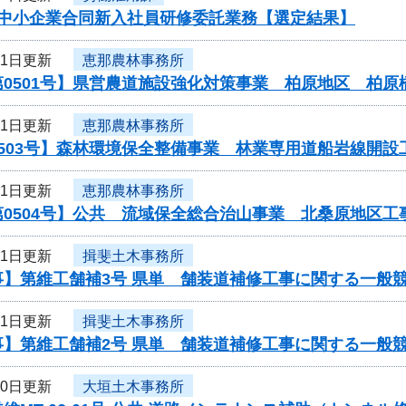
度中小企業合同新入社員研修委託業務【選定結果】
11日更新
恵那農林事務所
第0501号】県営農道施設強化対策事業 柏原地区 柏
11日更新
恵那農林事務所
0503号】森林環境保全整備事業 林業専用道船岩線開
11日更新
恵那農林事務所
第0504号】公共 流域保全総合治山事業 北桑原地区
11日更新
揖斐土木事務所
事】第維工舗補3号 県単 舗装道補修工事に関する一般
11日更新
揖斐土木事務所
事】第維工舗補2号 県単 舗装道補修工事に関する一般
10日更新
大垣土木事務所