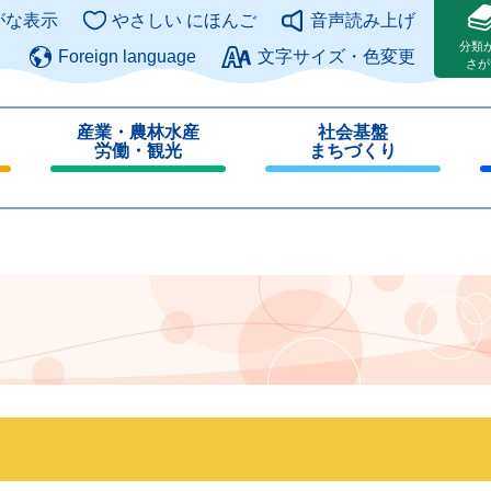
このページの本文へ
がな表示
やさしい にほんご
音声読み上げ
分類
Foreign language
文字サイズ・色変更
さが
産業・農林水産
社会基盤
労働・観光
まちづくり
閉
閉
じ
じ
る
る