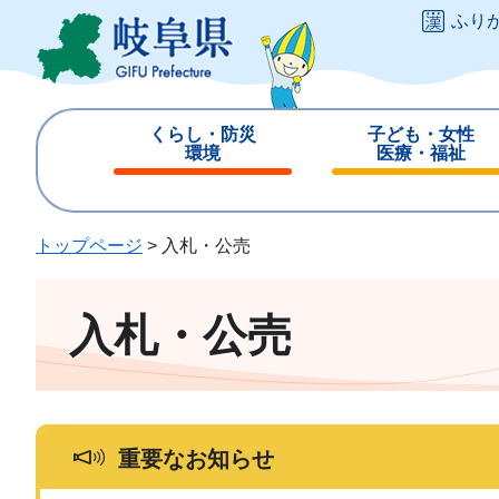
ペ
メ
ふり
ー
ニ
ジ
ュ
の
ー
先
を
くらし・防災
子ども・女性
頭
飛
環境
医療・福祉
で
ば
閉
閉
す
し
じ
じ
。
て
る
る
トップページ
>
入札・公売
本
文
へ
入札・公売
重要なお知らせ