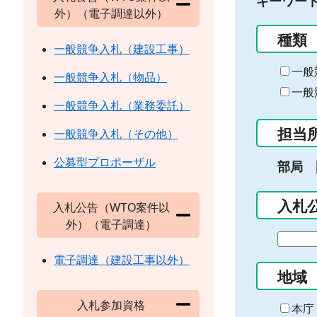
キーワー
外）（電子調達以外）
種類
一般競争入札（建設工事）
一般
一般競争入札（物品）
一般
一般競争入札（業務委託）
担当
一般競争入札（その他）
公募型プロポーザル
部局
入札
入札公告（WTO案件以
外）（電子調達）
期
間
電子調達（建設工事以外）
の
地域
始
入札参加資格
ま
本庁