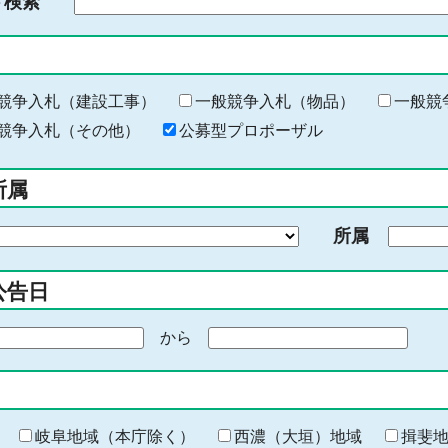
ド検索
検
索
す
る
キ
競争入札（建設工事）
一般競争入札（物品）
一般競
ー
競争入札（その他）
公募型プロポーザル
ワ
ー
所属
ド
を
所属
入
力
公告日
から
期
間
の
終
わ
岐阜地域（本庁除く）
西濃（大垣）地域
揖斐