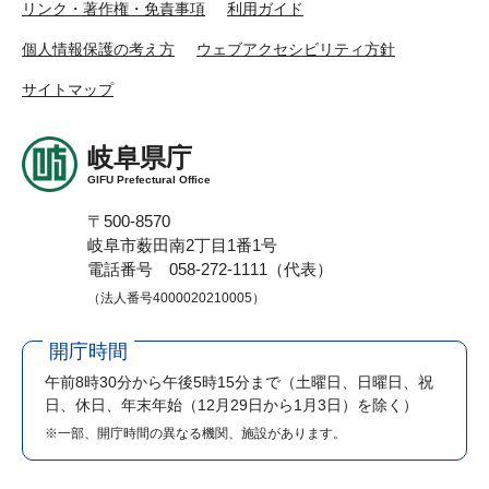
リンク・著作権・免責事項
利用ガイド
個人情報保護の考え方
ウェブアクセシビリティ方針
サイトマップ
岐阜県庁
GIFU Prefectural Office
〒500-8570
岐阜市薮田南2丁目1番1号
電話番号 058-272-1111（代表）
（法人番号4000020210005）
開庁時間
午前8時30分から午後5時15分まで
（土曜日、日曜日、祝
日、休日、年末年始（12月29日から1月3日）を除く）
※一部、開庁時間の異なる機関、施設があります。