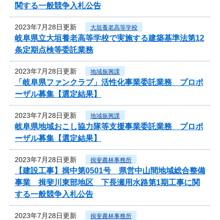
関する一般競争入札公告
2023年7月28日更新
大垣養老高等学校
岐阜県立大垣養老高等学校で実施する建築基準法第12
条定期点検等委託業務
2023年7月28日更新
地域振興課
「岐阜県ファンクラブ」活性化事業委託業務 プロポ
ーザル募集【選定結果】
2023年7月28日更新
地域振興課
岐阜県地域おこし協力隊等支援事業委託業務 プロポ
ーザル募集【選定結果】
2023年7月28日更新
揖斐農林事務所
【建設工事】揖中第0501号 県営中山間地域総合整備
事業 揖斐川東部地区 下長瀬用水路第1期工事に関
する一般競争入札公告
2023年7月28日更新
揖斐農林事務所