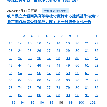
委託に関する一般競争入札公告（会計課）
2023年7月14日更新
大垣商業高等学校
岐阜県立大垣商業高等学校で実施する建築基準法第12
条定期点検等委託業務に関する一般競争入札公告
1
2
3
4
5
6
7
8
9
10
11
12
13
14
15
16
17
18
19
20
21
22
23
24
25
26
27
28
29
30
31
32
33
34
35
36
37
38
39
40
41
42
43
44
45
46
47
48
49
50
51
52
53
54
55
56
57
58
59
60
61
62
63
64
65
66
67
68
69
70
71
72
73
74
75
76
77
78
79
80
81
82
83
84
85
86
87
88
89
90
91
92
93
94
95
96
97
98
99
100
101