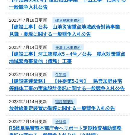
一般競争入札公告
2023年7月18日更新
岐阜農林事務所
【建設工事】公共 山地災害重点地域総合対策事業
見舞・夏坂に関する一般競争入札公告
2023年7月14日更新
美濃土木事務所
【建設工事】河工第浸水5－4号／公共 浸水対策重点
地域緊急事業他（債務）工事
2023年7月14日更新
住宅課
【建設関連業務】 【住委第5-3号】 県営加野住宅
等解体工事の実施設計委託に関する一般競争入札公告
2023年7月14日更新
環境管理課
放射線測定装置の調達に関する一般競争入札公告
2023年7月14日更新
会計課
R5岐阜県警察本部庁舎ヘリポート定期検査補助業務