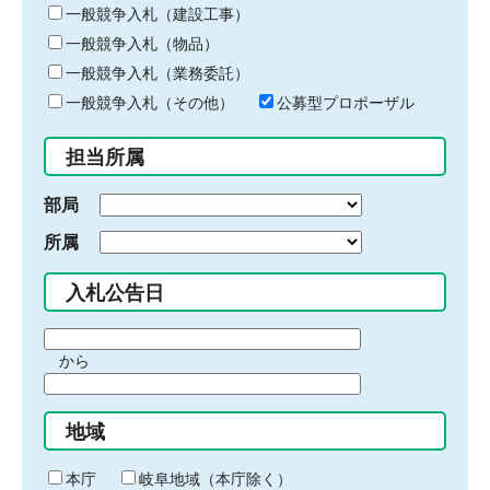
キ
一般競争入札（建設工事）
ー
一般競争入札（物品）
ワ
一般競争入札（業務委託）
ー
ド
一般競争入札（その他）
公募型プロポーザル
を
入
担当所属
力
部局
所属
入札公告日
期
から
間
期
の
間
始
地域
の
ま
終
り
わ
本庁
岐阜地域（本庁除く）