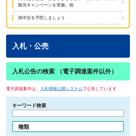
観光キャンペーンを実施」他
熱中症を予防しましょう
本
文
入札・公売
入札公告の検索 （電子調達案件以外）
電子調達案件は、
入札情報公開システム
で公告しています
キーワード検索
検
索
す
種類
る