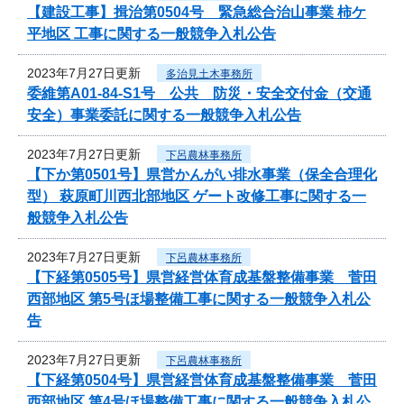
【建設工事】揖治第0504号 緊急総合治山事業 柿ケ
平地区 工事に関する一般競争入札公告
2023年7月27日更新
多治見土木事務所
委維第A01-84-S1号 公共 防災・安全交付金（交通
安全）事業委託に関する一般競争入札公告
2023年7月27日更新
下呂農林事務所
【下か第0501号】県営かんがい排水事業（保全合理化
型） 萩原町川西北部地区 ゲート改修工事に関する一
般競争入札公告
2023年7月27日更新
下呂農林事務所
【下経第0505号】県営経営体育成基盤整備事業 菅田
西部地区 第5号ほ場整備工事に関する一般競争入札公
告
2023年7月27日更新
下呂農林事務所
【下経第0504号】県営経営体育成基盤整備事業 菅田
西部地区 第4号ほ場整備工事に関する一般競争入札公