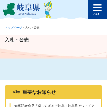
ペ
メ
このページの本文へ
ー
ニ
メ
ジ
ュ
ニ
の
ー
ュ
先
を
ー
頭
飛
トップページ
>
入札・公売
で
ば
す
し
入札・公売
。
て
本
文
へ
重要なお知らせ
知事記者会見「楽しすぎるぞ岐阜！岐阜県アウトドア