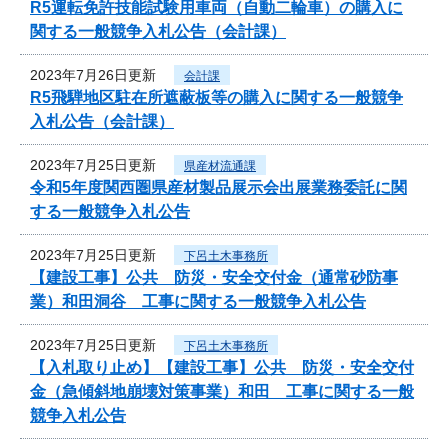
R5運転免許技能試験用車両（自動二輪車）の購入に
関する一般競争入札公告（会計課）
2023年7月26日更新
会計課
R5飛騨地区駐在所遮蔽板等の購入に関する一般競争
入札公告（会計課）
2023年7月25日更新
県産材流通課
令和5年度関西圏県産材製品展示会出展業務委託に関
する一般競争入札公告
2023年7月25日更新
下呂土木事務所
【建設工事】公共 防災・安全交付金（通常砂防事
業）和田洞谷 工事に関する一般競争入札公告
2023年7月25日更新
下呂土木事務所
【入札取り止め】【建設工事】公共 防災・安全交付
金（急傾斜地崩壊対策事業）和田 工事に関する一般
競争入札公告