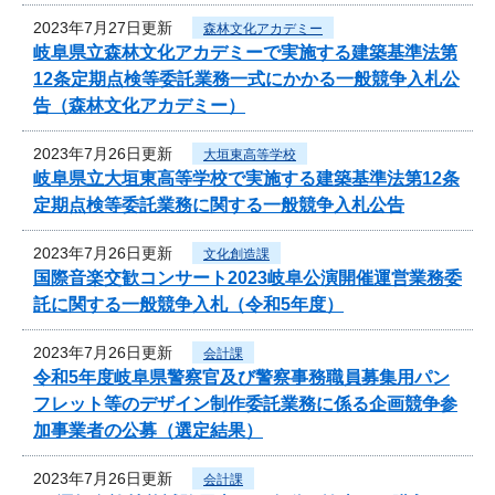
2023年7月27日更新
森林文化アカデミー
岐阜県立森林文化アカデミーで実施する建築基準法第
12条定期点検等委託業務一式にかかる一般競争入札公
告（森林文化アカデミー）
2023年7月26日更新
大垣東高等学校
岐阜県立大垣東高等学校で実施する建築基準法第12条
定期点検等委託業務に関する一般競争入札公告
2023年7月26日更新
文化創造課
国際音楽交歓コンサート2023岐阜公演開催運営業務委
託に関する一般競争入札（令和5年度）
2023年7月26日更新
会計課
令和5年度岐阜県警察官及び警察事務職員募集用パン
フレット等のデザイン制作委託業務に係る企画競争参
加事業者の公募（選定結果）
2023年7月26日更新
会計課