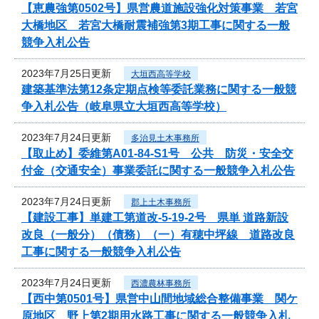
【恵農強第0502号】県営農道施設強化対策事業 若宮
大橋地区 若宮大橋耐震補強第3期工事に関する一般
競争入札公告
2023年7月25日更新
大垣西高等学校
建築基準法第12条定期点検等委託業務に関する一般競
争入札公告（岐阜県立大垣西高等学校）
2023年7月24日更新
多治見土木事務所
【取止め】委維第A01-84-S1号 公共 防災・安全交
付金（交通安全）事業委託に関する一般競争入札公告
2023年7月24日更新
郡上土木事務所
【建設工事】単建工第道改-5-19-2号 県単 道路新設
改良（一般分）（債務）（一）有穂中坪線 道路改良
工事に関する一般競争入札公告
2023年7月24日更新
西濃農林事務所
【西中第0501号】県営中山間地域総合整備事業 関ケ
原地区 野上第2期用水路工事に関する一般競争入札