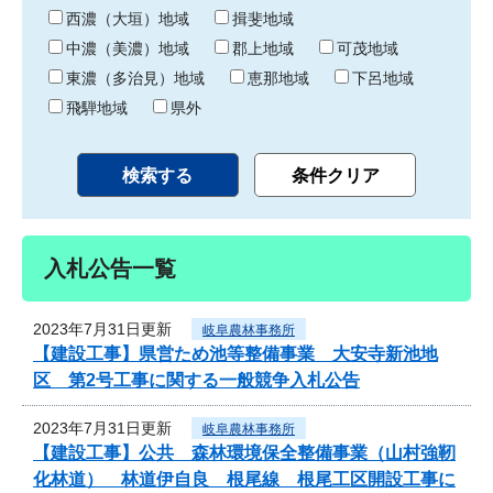
り
西濃（大垣）地域
揖斐地域
中濃（美濃）地域
郡上地域
可茂地域
東濃（多治見）地域
恵那地域
下呂地域
飛騨地域
県外
入札公告一覧
2023年7月31日更新
岐阜農林事務所
【建設工事】県営ため池等整備事業 大安寺新池地
区 第2号工事に関する一般競争入札公告
2023年7月31日更新
岐阜農林事務所
【建設工事】公共 森林環境保全整備事業（山村強靭
化林道） 林道伊自良 根尾線 根尾工区開設工事に