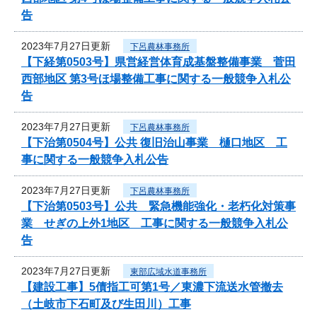
告
2023年7月27日更新
下呂農林事務所
【下経第0503号】県営経営体育成基盤整備事業 菅田
西部地区 第3号ほ場整備工事に関する一般競争入札公
告
2023年7月27日更新
下呂農林事務所
【下治第0504号】公共 復旧治山事業 樋口地区 工
事に関する一般競争入札公告
2023年7月27日更新
下呂農林事務所
【下治第0503号】公共 緊急機能強化・老朽化対策事
業 せぎの上外1地区 工事に関する一般競争入札公
告
2023年7月27日更新
東部広域水道事務所
【建設工事】5債指工可第1号／東濃下流送水管撤去
（土岐市下石町及び生田川）工事