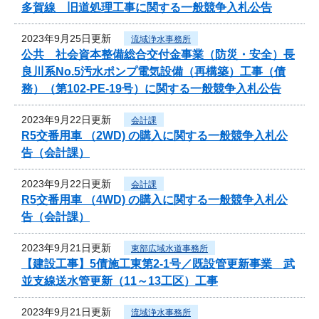
多賀線 旧道処理工事に関する一般競争入札公告
2023年9月25日更新
流域浄水事務所
公共 社会資本整備総合交付金事業（防災・安全）長
良川系No.5汚水ポンプ電気設備（再構築）工事（債
務）（第102-PE-19号）に関する一般競争入札公告
2023年9月22日更新
会計課
R5交番用車 （2WD) の購入に関する一般競争入札公
告（会計課）
2023年9月22日更新
会計課
R5交番用車 （4WD) の購入に関する一般競争入札公
告（会計課）
2023年9月21日更新
東部広域水道事務所
【建設工事】5債施工東第2-1号／既設管更新事業 武
並支線送水管更新（11～13工区）工事
2023年9月21日更新
流域浄水事務所