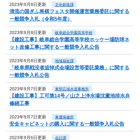
2023年9月8日更新
文化創造課
清流の国ぎふ将棋フェスタ開催運営業務委託に関する
一般競争入札（令和5年度）
2023年9月8日更新
岐阜総合学園高等学校
【建設工事】岐阜総合学園高等学校ホッケー場防球ネ
ット改修工事に関する一般競争入札公告
2023年9月8日更新
地域福祉課
「岐阜県戦没者追悼式会場設営等委託業務」に関する
一般競争入札公告
2023年9月7日更新
東部広域水道事務所
【建設工事】工可第14号／山之上浄水場沈澱池排水弁
修繕工事
2023年9月7日更新
東濃保健所
安全キャビネットの購入に関する一般競争入札公告
2023年9月6日更新
会計課