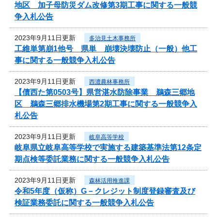
地区 加子母防災ダム改修第3期工事に関する一般競
争入札公告
2023年9月11日更新
多治見土木事務所
工維単第崩1他号 県単 崩壊決壊防止（一般）他工
事に関する一般競争入札公告
2023年9月11日更新
西濃農林事務所
【債西た第0503号】県営湛水防除事業 鵜森三郷地
区 鵜森三郷排水機場第2期工事に関する一般競争入
札公告
2023年9月11日更新
岐阜高等学校
岐阜県立岐阜高等学校で実施する建築基準法第12条定
期点検等委託業務に関する一般競争入札公告
2023年9月11日更新
森林活用推進課
令和5年度（仮称）G－クレジット制度登録審査及び
検証業務委託に関する一般競争入札公告