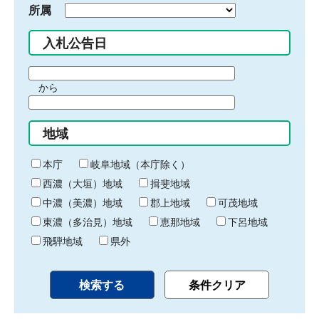
所属
入札公告日
期
から
間
期
の
間
始
地域
の
ま
終
り
わ
本庁
岐阜地域（本庁除く）
り
西濃（大垣）地域
揖斐地域
中濃（美濃）地域
郡上地域
可茂地域
東濃（多治見）地域
恵那地域
下呂地域
飛騨地域
県外