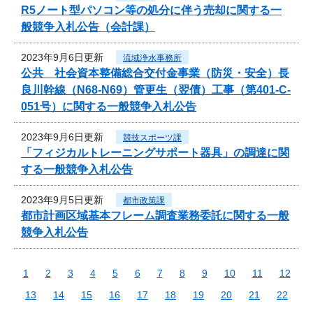
R5ノート型パソコン等の処分に伴う売却に関する一
般競争入札公告（会計課）
2023年9月6日更新
流域浄水事務所
公共 社会資本整備総合交付金事業（防災・安全）長
良川幹線（N68-N69）管更生（翌債）工事（第401-C-
051号）に関する一般競争入札公告
2023年9月6日更新
競技スポーツ課
「フィジカルトレーニングサポート器具」の調達に関
する一般競争入札公告
2023年9月5日更新
都市政策課
都市計画区域基本フレーム調査業務委託に関する一般
競争入札公告
1
2
3
4
5
6
7
8
9
10
11
12
13
14
15
16
17
18
19
20
21
22