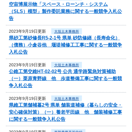
空宙博展示物「スペース・ローンチ・システム
（SLS）模型」製作委託業務に関する一般競争入札公
告
2023年9月19日更新
大垣土木事務所
県砂工第砂修長R5-2-1号 県単 砂防修繕（長寿命化）
（債務）小倉谷他 堰堤補修工工事に関する一般競争
入札公告
2023年9月19日更新
大垣土木事務所
公維工第交維HT-02-02号 公共 通学路緊急対策補助
（一）栗原青野線 他 歩道整備工事に関する一般競
争入札公告
2023年9月19日更新
大垣土木事務所
県維工第舗補暮2号 県単 舗装道補修（暮らしの安全・
安心確保対策）（一）養老平田線 他 舗装補修工事
に関する一般競争入札公告
2023年9月19日更新