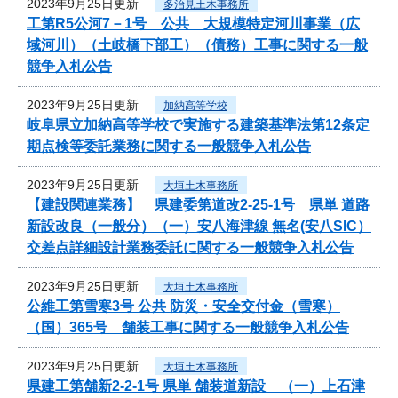
2023年9月25日更新
多治見土木事務所
工第R5公河7－1号 公共 大規模特定河川事業（広
域河川）（土岐橋下部工）（債務）工事に関する一般
競争入札公告
2023年9月25日更新
加納高等学校
岐阜県立加納高等学校で実施する建築基準法第12条定
期点検等委託業務に関する一般競争入札公告
2023年9月25日更新
大垣土木事務所
【建設関連業務】 県建委第道改2-25-1号 県単 道路
新設改良（一般分）（一）安八海津線 無名(安八SIC）
交差点詳細設計業務委託に関する一般競争入札公告
2023年9月25日更新
大垣土木事務所
公維工第雪寒3号 公共 防災・安全交付金（雪寒）
（国）365号 舗装工事に関する一般競争入札公告
2023年9月25日更新
大垣土木事務所
県建工第舗新2-2-1号 県単 舗装道新設 （一）上石津