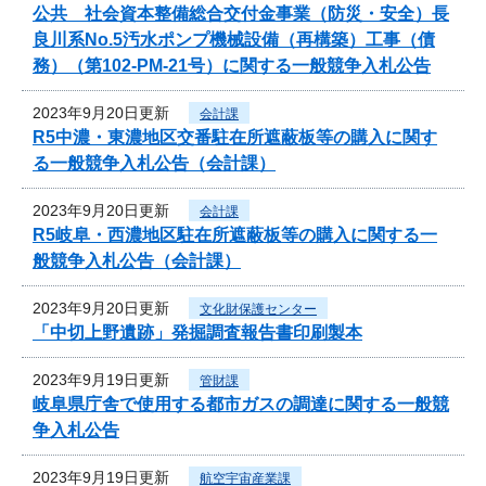
公共 社会資本整備総合交付金事業（防災・安全）長
良川系No.5汚水ポンプ機械設備（再構築）工事（債
務）（第102-PM-21号）に関する一般競争入札公告
2023年9月20日更新
会計課
R5中濃・東濃地区交番駐在所遮蔽板等の購入に関す
る一般競争入札公告（会計課）
2023年9月20日更新
会計課
R5岐阜・西濃地区駐在所遮蔽板等の購入に関する一
般競争入札公告（会計課）
2023年9月20日更新
文化財保護センター
「中切上野遺跡」発掘調査報告書印刷製本
2023年9月19日更新
管財課
岐阜県庁舎で使用する都市ガスの調達に関する一般競
争入札公告
2023年9月19日更新
航空宇宙産業課