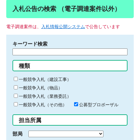
入札公告の検索 （電子調達案件以外）
電子調達案件は、
入札情報公開システム
で公告しています
キーワード検索
検
索
す
種類
る
キ
一般競争入札（建設工事）
ー
一般競争入札（物品）
ワ
一般競争入札（業務委託）
ー
ド
一般競争入札（その他）
公募型プロポーザル
を
入
担当所属
力
部局