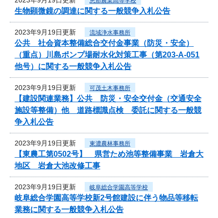
恵那農業高等学校
生物顕微鏡の調達に関する一般競争入札公告
2023年9月19日更新
流域浄水事務所
公共 社会資本整備総合交付金事業（防災・安全）
（重点）川島ポンプ場耐水化対策工事（第203-A-051
他号）に関する一般競争入札公告
2023年9月19日更新
可茂土木事務所
【建設関連業務】公共 防災・安全交付金（交通安全
施設等整備）他 道路標識点検 委託に関する一般競
争入札公告
2023年9月19日更新
東濃農林事務所
【東農工第0502号】 県営ため池等整備事業 岩倉大
地区 岩倉大池改修工事
2023年9月19日更新
岐阜総合学園高等学校
岐阜総合学園高等学校新2号館建設に伴う物品等移転
業務に関する一般競争入札公告