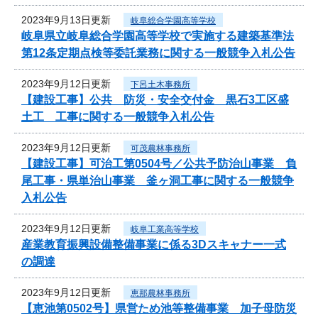
2023年9月13日更新
岐阜総合学園高等学校
岐阜県立岐阜総合学園高等学校で実施する建築基準法
第12条定期点検等委託業務に関する一般競争入札公告
2023年9月12日更新
下呂土木事務所
【建設工事】公共 防災・安全交付金 黒石3工区盛
土工 工事に関する一般競争入札公告
2023年9月12日更新
可茂農林事務所
【建設工事】可治工第0504号／公共予防治山事業 負
尾工事・県単治山事業 釜ヶ洞工事に関する一般競争
入札公告
2023年9月12日更新
岐阜工業高等学校
産業教育振興設備整備事業に係る3Dスキャナー一式
の調達
2023年9月12日更新
恵那農林事務所
【恵池第0502号】県営ため池等整備事業 加子母防災