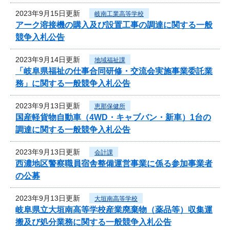
2023年9月15日更新
岐南工業高等学校
アーク溶接機の購入及び設置工事の調達に関する一般
競争入札公告
2023年9月14日更新
地域福祉課
「岐阜県福祉の仕事合同研修・交流会実施事業委託業
務」に関する一般競争入札公告
2023年9月13日更新
恵那保健所
国産軽貨物自動車（4WD・キャブバン・新車）1台の
調達に関する一般競争入札公告
2023年9月13日更新
会計課
西濃地区警察職員宿舎整備運営事業に係る参加事業者
の公募
2023年9月13日更新
大垣南高等学校
岐阜県立大垣南高等学校産業廃棄物（薬品等）収集運
搬及び処分業務に関する一般競争入札公告