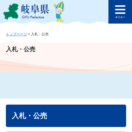
ペ
メ
このページの本文へ
ー
ニ
メ
ジ
ュ
ニ
の
ー
ュ
先
を
ー
頭
飛
トップページ
>
入札・公売
で
ば
す
し
入札・公売
。
て
本
文
へ
本
文
入札・公売