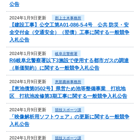
公告
2024年1月9日更新
郡上土木事務所
【建設工事】公交工第A01-086-5-4号 公共 防災・安
全交付金（交通安全）（翌債）工事に関する一般競争
入札公告
2024年1月9日更新
岐阜北警察署
R6岐阜北警察署以下3施設で使用する都市ガスの調達
（単価契約）に関する一般競争入札公告
2024年1月9日更新
恵那農林事務所
【恵池債第0502号】県営ため池等整備事業 打杭地
区 打杭池改修第3期工事に関する一般競争入札公告
2024年1月9日更新
競技スポーツ課
「映像解析用ソフトウェア」の更新に関する一般競争
入札公告
2024年1月9日更新
競技スポーツ課