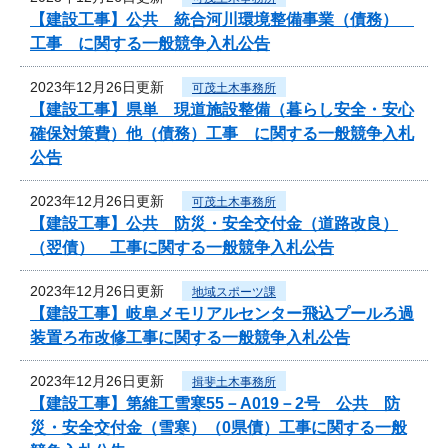
【建設工事】公共 統合河川環境整備事業（債務）
工事 に関する一般競争入札公告
2023年12月26日更新
可茂土木事務所
【建設工事】県単 現道施設整備（暮らし安全・安心
確保対策費）他（債務）工事 に関する一般競争入札
公告
2023年12月26日更新
可茂土木事務所
【建設工事】公共 防災・安全交付金（道路改良）
（翌債） 工事に関する一般競争入札公告
2023年12月26日更新
地域スポーツ課
【建設工事】岐阜メモリアルセンター飛込プールろ過
装置ろ布改修工事に関する一般競争入札公告
2023年12月26日更新
揖斐土木事務所
【建設工事】第維工雪寒55－A019－2号 公共 防
災・安全交付金（雪寒）（0県債）工事に関する一般