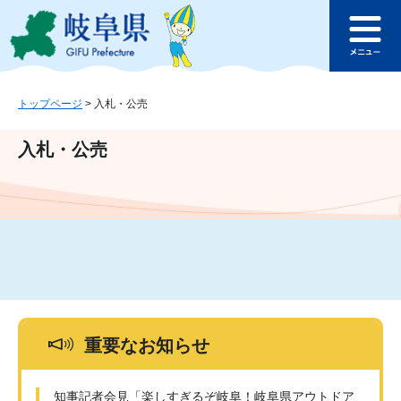
ペ
メ
このページの本文へ
ー
ニ
メ
ジ
ュ
ニ
の
ー
ュ
先
を
ー
頭
飛
トップページ
>
入札・公売
で
ば
す
し
入札・公売
。
て
本
文
へ
重要なお知らせ
知事記者会見「楽しすぎるぞ岐阜！岐阜県アウトドア