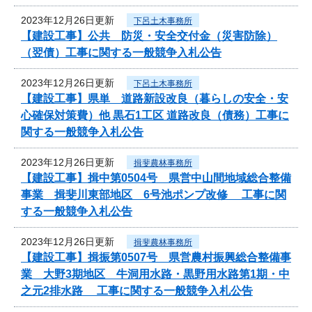
2023年12月26日更新
下呂土木事務所
【建設工事】公共 防災・安全交付金（災害防除）
（翌債）工事に関する一般競争入札公告
2023年12月26日更新
下呂土木事務所
【建設工事】県単 道路新設改良（暮らしの安全・安
心確保対策費）他 黒石1工区 道路改良（債務）工事に
関する一般競争入札公告
2023年12月26日更新
揖斐農林事務所
【建設工事】揖中第0504号 県営中山間地域総合整備
事業 揖斐川東部地区 6号池ポンプ改修 工事に関
する一般競争入札公告
2023年12月26日更新
揖斐農林事務所
【建設工事】揖振第0507号 県営農村振興総合整備事
業 大野3期地区 牛洞用水路・黒野用水路第1期・中
之元2排水路 工事に関する一般競争入札公告