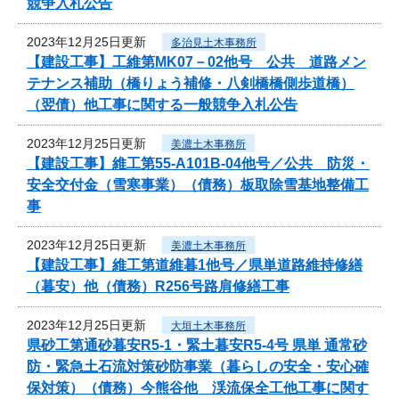
競争入札公告
2023年12月25日更新
多治見土木事務所
【建設工事】工維第MK07－02他号 公共 道路メン
テナンス補助（橋りょう補修・八剣橋橋側歩道橋）
（翌債）他工事に関する一般競争入札公告
2023年12月25日更新
美濃土木事務所
【建設工事】維工第55-A101B-04他号／公共 防災・
安全交付金（雪寒事業）（債務）板取除雪基地整備工
事
2023年12月25日更新
美濃土木事務所
【建設工事】維工第道維暮1他号／県単道路維持修繕
（暮安）他（債務）R256号路肩修繕工事
2023年12月25日更新
大垣土木事務所
県砂工第通砂暮安R5-1・緊土暮安R5-4号 県単 通常砂
防・緊急土石流対策砂防事業（暮らしの安全・安心確
保対策）（債務）今熊谷他 渓流保全工他工事に関す