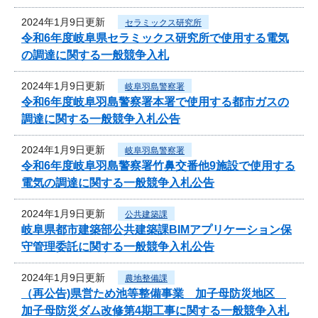
2024年1月9日更新
セラミックス研究所
令和6年度岐阜県セラミックス研究所で使用する電気
の調達に関する一般競争入札
2024年1月9日更新
岐阜羽島警察署
令和6年度岐阜羽島警察署本署で使用する都市ガスの
調達に関する一般競争入札公告
2024年1月9日更新
岐阜羽島警察署
令和6年度岐阜羽島警察署竹鼻交番他9施設で使用する
電気の調達に関する一般競争入札公告
2024年1月9日更新
公共建築課
岐阜県都市建築部公共建築課BIMアプリケーション保
守管理委託に関する一般競争入札公告
2024年1月9日更新
農地整備課
（再公告)県営ため池等整備事業 加子母防災地区
加子母防災ダム改修第4期工事に関する一般競争入札