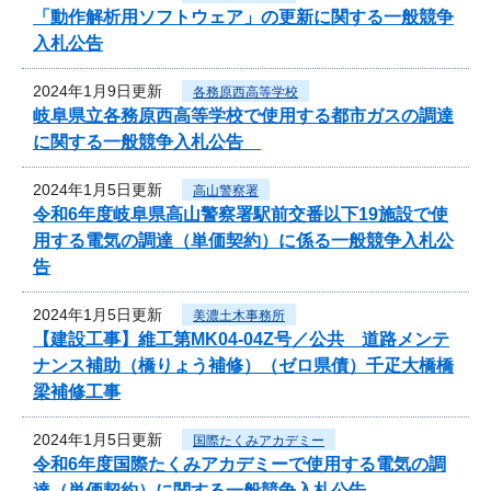
「動作解析用ソフトウェア」の更新に関する一般競争
入札公告
2024年1月9日更新
各務原西高等学校
岐阜県立各務原西高等学校で使用する都市ガスの調達
に関する一般競争入札公告
2024年1月5日更新
高山警察署
令和6年度岐阜県高山警察署駅前交番以下19施設で使
用する電気の調達（単価契約）に係る一般競争入札公
告
2024年1月5日更新
美濃土木事務所
【建設工事】維工第MK04-04Z号／公共 道路メンテ
ナンス補助（橋りょう補修）（ゼロ県債）千疋大橋橋
梁補修工事
2024年1月5日更新
国際たくみアカデミー
令和6年度国際たくみアカデミーで使用する電気の調
達（単価契約）に関する一般競争入札公告