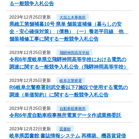
る一般競争入札公告
2023年12月25日更新
大垣土木事務所
県維工第舗補暮10号 県単 舗装道補修（暮らしの安
全・安心確保対策）（債務）（一）養老平田線 他
舗装補修工事に関する一般競争入札公告
2023年12月25日更新
飛騨神岡高等学校
令和6年度岐阜県立飛騨神岡高等学校における電気の
調達に関する一般競争入札公告（飛騨神岡高等学校）
2023年12月25日更新
岐阜北警察署
R6岐阜北警察署則武交番以下7施設で使用する電気の
調達（単価契約）に関する一般競争入札公告
2023年12月25日更新
自動車税事務所
令和6年度自動車税事務所電算データ作成業務委託
2023年12月22日更新
図書館
岐阜県図書館 書誌情報システム 再構築、機器賃貸借