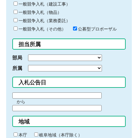
キ
一般競争入札（建設工事）
ー
一般競争入札（物品）
ワ
一般競争入札（業務委託）
ー
ド
一般競争入札（その他）
公募型プロポーザル
を
入
担当所属
力
部局
所属
入札公告日
期
から
間
期
の
間
始
地域
の
ま
終
り
わ
本庁
岐阜地域（本庁除く）