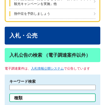
観光キャンペーンを実施」他
熱中症を予防しましょう
本
文
入札・公売
入札公告の検索 （電子調達案件以外）
電子調達案件は、
入札情報公開システム
で公告しています
キーワード検索
検
索
す
種類
る