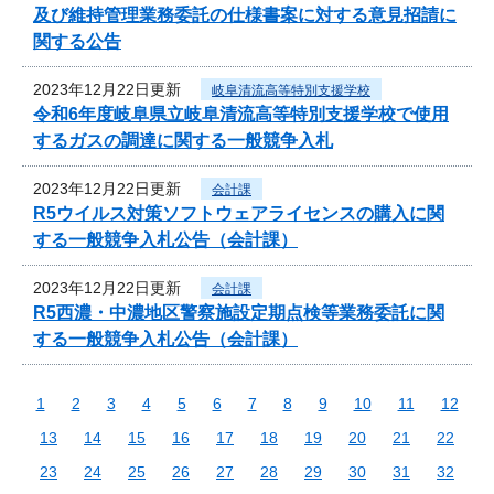
及び維持管理業務委託の仕様書案に対する意見招請に
関する公告
2023年12月22日更新
岐阜清流高等特別支援学校
令和6年度岐阜県立岐阜清流高等特別支援学校で使用
するガスの調達に関する一般競争入札
2023年12月22日更新
会計課
R5ウイルス対策ソフトウェアライセンスの購入に関
する一般競争入札公告（会計課）
2023年12月22日更新
会計課
R5西濃・中濃地区警察施設定期点検等業務委託に関
する一般競争入札公告（会計課）
1
2
3
4
5
6
7
8
9
10
11
12
13
14
15
16
17
18
19
20
21
22
23
24
25
26
27
28
29
30
31
32