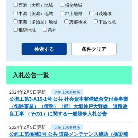
り
西濃（大垣）地域
揖斐地域
中濃（美濃）地域
郡上地域
可茂地域
東濃（多治見）地域
恵那地域
下呂地域
飛騨地域
県外
入札公告一覧
2024年2月5日更新
大垣土木事務所
公街工第3-A19-1号 公共 社会資本整備総合交付金事業
（街路事業）（債務）（都）大垣神戸大野線 道路改
良工事 （その1）に関する一般競争入札公告
2024年2月5日更新
大垣土木事務所
公維工第橋補3号 公共 道路メンテナンス補助（橋梁補