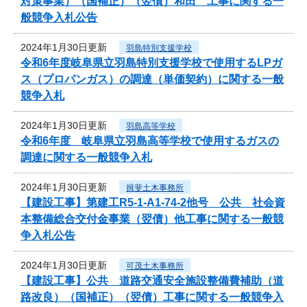
対策事業）（国補正）（翌債）和田 工事に関する一
般競争入札公告
2024年1月30日更新
羽島特別支援学校
令和6年度岐阜県立羽島特別支援学校で使用するLPガ
ス（プロパンガス）の調達（単価契約）に関する一般
競争入札
2024年1月30日更新
羽島高等学校
令和6年度 岐阜県立羽島高等学校で使用するガスの
調達に関する一般競争入札
2024年1月30日更新
揖斐土木事務所
【建設工事】第建工R5-1-A1-74-2他号 公共 社会資
本整備総合交付金事業（翌債）他工事に関する一般競
争入札公告
2024年1月30日更新
可茂土木事務所
【建設工事】公共 道路交通安全施設整備費補助（道
路改良）（国補正）（翌債）工事に関する一般競争入