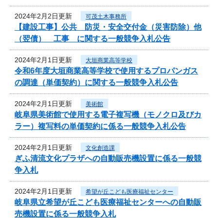
2024年2月2日更新
可茂土木事務所
【建設工事】公共 防災・安全交付金（災害防除）他
（翌債） 工事 に関する一般競争入札公告
2024年2月1日更新
大垣商業高等学校
令和6年度大垣商業高等学校で使用するプロパンガス
の調達（単価契約）に関する一般競争入札公告
2024年2月1日更新
美術館
岐阜県美術館で使用する電子複写機（モノクロ及びカ
ラー）複写料の単価契約に係る一般競争入札公告
2024年2月1日更新
文化創造課
ぎふ清流文化プラザへの自動販売機設置に係る一般競
争入札
2024年2月1日更新
希望が丘こども医療福祉センター
岐阜県立希望が丘こども医療福祉センターへの自動販
売機設置に係る一般競争入札