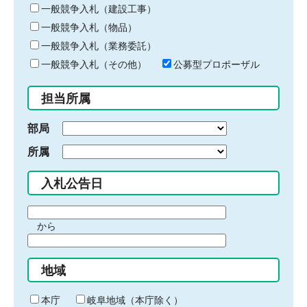
キ
一般競争入札（建設工事）
ー
一般競争入札（物品）
ワ
一般競争入札（業務委託）
ー
ド
一般競争入札（その他）
公募型プロポーザル
を
入
担当所属
力
部局
所属
入札公告日
期
から
間
期
の
間
始
地域
の
ま
終
り
わ
本庁
岐阜地域（本庁除く）