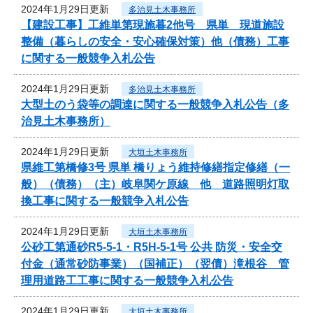
2024年1月29日更新
多治見土木事務所
【建設工事】工維単第現施暮2他号 県単 現道施設
整備（暮らしの安全・安心確保対策）他（債務）工事
に関する一般競争入札公告
2024年1月29日更新
多治見土木事務所
大型土のう袋等の調達に関する一般競争入札公告（多
治見土木事務所）
2024年1月29日更新
大垣土木事務所
県維工第橋修3号 県単 橋りょう維持修繕指定修繕（一
般）（債務）（主）岐阜関ケ原線 他 道路照明灯取
換工事に関する一般競争入札公告
2024年1月29日更新
大垣土木事務所
公砂工第通砂R5-5-1・R5H-5-1号 公共 防災・安全交
付金（通常砂防事業）（国補正）（翌債）滝根谷 管
理用道路工工事に関する一般競争入札公告
2024年1月29日更新
大垣土木事務所