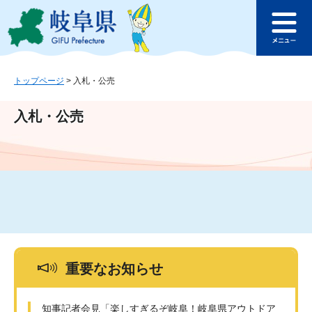
ペ
メ
このページの本文へ
ー
ニ
メ
ジ
ュ
ニ
の
ー
ュ
先
を
ー
頭
飛
トップページ
>
入札・公売
で
ば
す
し
入札・公売
。
て
本
文
へ
重要なお知らせ
知事記者会見「楽しすぎるぞ岐阜！岐阜県アウトドア