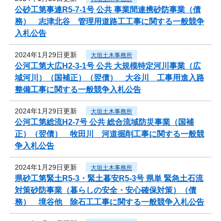
公砂工第事連R5-7-1号 公共 事業間連携砂防事業（債
務） 志津北谷 管理用道路工工事に関する一般競争
入札公告
2024年1月29日更新
大垣土木事務所
公河工第大広H2-3-1号 公共 大規模特定河川事業（広
域河川）（国補正）（翌債） 大谷川 工事用進入路
整備工事に関する一般競争入札公告
2024年1月29日更新
大垣土木事務所
公河工第総流H2-7号 公共 総合流域防災事業（国補
正）（翌債） 牧田川 河道掘削工事に関する一般競
争入札公告
2024年1月29日更新
大垣土木事務所
県砂工第緊土R5-3・緊土暮安R5-3号 県単 緊急土石流
対策砂防事業（暮らしの安全・安心確保対策）（債
務） 境谷他 除石工工事に関する一般競争入札公告