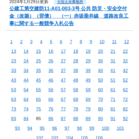
2024年1月29日更新
大垣土木事務所
公建工第交建防11-A01-003-3号 公共 防災・安全交付
金（改築）（翌債） （一）赤坂垂井線 道路改良工
事に関する一般競争入札公告
1
2
3
4
5
6
7
8
9
10
11
12
13
14
15
16
17
18
19
20
21
22
23
24
25
26
27
28
29
30
31
32
33
34
35
36
37
38
39
40
41
42
43
44
45
46
47
48
49
50
51
52
53
54
55
56
57
58
59
60
61
62
63
64
65
66
67
68
69
70
71
72
73
74
75
76
77
78
79
80
81
82
83
84
85
86
87
88
89
90
91
92
93
94
95
96
97
98
99
100
101
102
103
104
105
106