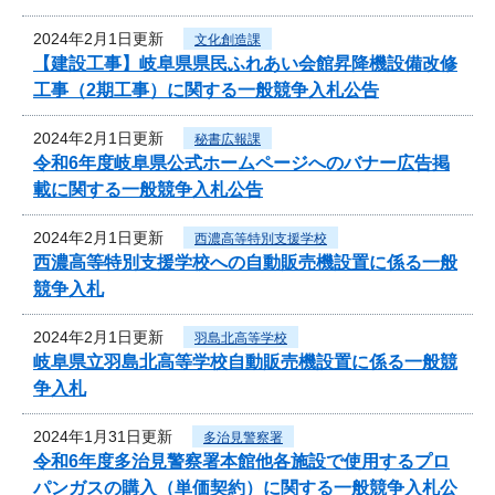
2024年2月1日更新
文化創造課
【建設工事】岐阜県県民ふれあい会館昇降機設備改修
工事（2期工事）に関する一般競争入札公告
2024年2月1日更新
秘書広報課
令和6年度岐阜県公式ホームページへのバナー広告掲
載に関する一般競争入札公告
2024年2月1日更新
西濃高等特別支援学校
西濃高等特別支援学校への自動販売機設置に係る一般
競争入札
2024年2月1日更新
羽島北高等学校
岐阜県立羽島北高等学校自動販売機設置に係る一般競
争入札
2024年1月31日更新
多治見警察署
令和6年度多治見警察署本館他各施設で使用するプロ
パンガスの購入（単価契約）に関する一般競争入札公