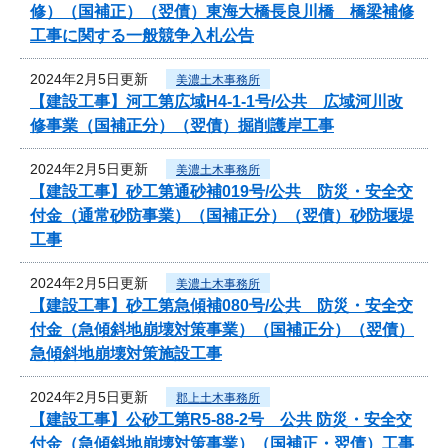
修）（国補正）（翌債）東海大橋長良川橋 橋梁補修
工事に関する一般競争入札公告
2024年2月5日更新
美濃土木事務所
【建設工事】河工第広域H4-1-1号/公共 広域河川改
修事業（国補正分）（翌債）掘削護岸工事
2024年2月5日更新
美濃土木事務所
【建設工事】砂工第通砂補019号/公共 防災・安全交
付金（通常砂防事業）（国補正分）（翌債）砂防堰堤
工事
2024年2月5日更新
美濃土木事務所
【建設工事】砂工第急傾補080号/公共 防災・安全交
付金（急傾斜地崩壊対策事業）（国補正分）（翌債）
急傾斜地崩壊対策施設工事
2024年2月5日更新
郡上土木事務所
【建設工事】公砂工第R5-88-2号 公共 防災・安全交
付金（急傾斜地崩壊対策事業）（国補正・翌債）工事