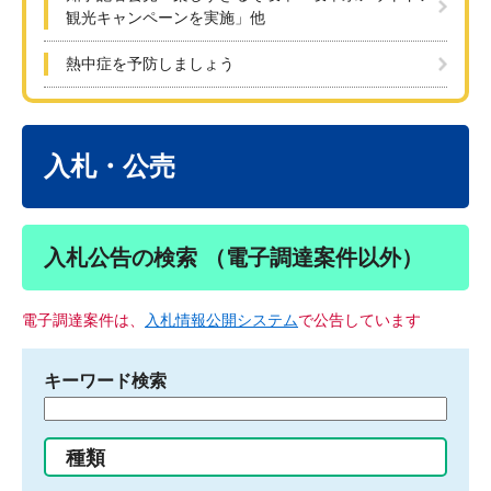
観光キャンペーンを実施」他
熱中症を予防しましょう
本
文
入札・公売
入札公告の検索 （電子調達案件以外）
電子調達案件は、
入札情報公開システム
で公告しています
キーワード検索
検
索
す
種類
る