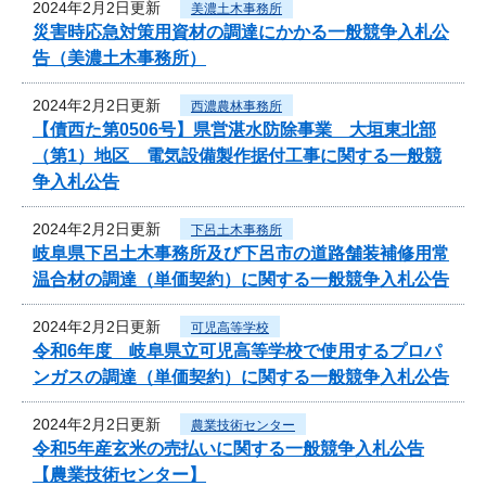
2024年2月2日更新
美濃土木事務所
災害時応急対策用資材の調達にかかる一般競争入札公
告（美濃土木事務所）
2024年2月2日更新
西濃農林事務所
【債西た第0506号】県営湛水防除事業 大垣東北部
（第1）地区 電気設備製作据付工事に関する一般競
争入札公告
2024年2月2日更新
下呂土木事務所
岐阜県下呂土木事務所及び下呂市の道路舗装補修用常
温合材の調達（単価契約）に関する一般競争入札公告
2024年2月2日更新
可児高等学校
令和6年度 岐阜県立可児高等学校で使用するプロパ
ンガスの調達（単価契約）に関する一般競争入札公告
2024年2月2日更新
農業技術センター
令和5年産玄米の売払いに関する一般競争入札公告
【農業技術センター】