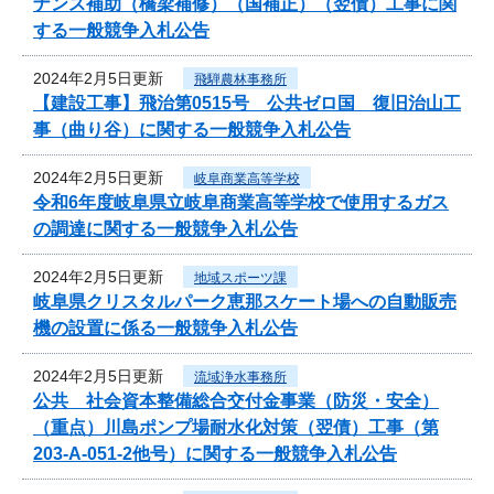
ナンス補助（橋梁補修）（国補正）（翌債）工事に関
する一般競争入札公告
2024年2月5日更新
飛騨農林事務所
【建設工事】飛治第0515号 公共ゼロ国 復旧治山工
事（曲り谷）に関する一般競争入札公告
2024年2月5日更新
岐阜商業高等学校
令和6年度岐阜県立岐阜商業高等学校で使用するガス
の調達に関する一般競争入札公告
2024年2月5日更新
地域スポーツ課
岐阜県クリスタルパーク恵那スケート場への自動販売
機の設置に係る一般競争入札公告
2024年2月5日更新
流域浄水事務所
公共 社会資本整備総合交付金事業（防災・安全）
（重点）川島ポンプ場耐水化対策（翌債）工事（第
203-A-051-2他号）に関する一般競争入札公告