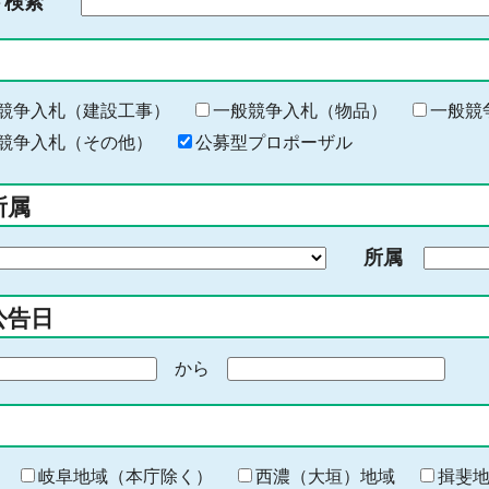
ド検索
検
索
す
る
キ
競争入札（建設工事）
一般競争入札（物品）
一般競
ー
競争入札（その他）
公募型プロポーザル
ワ
ー
所属
ド
を
所属
入
力
公告日
から
期
間
の
終
わ
岐阜地域（本庁除く）
西濃（大垣）地域
揖斐