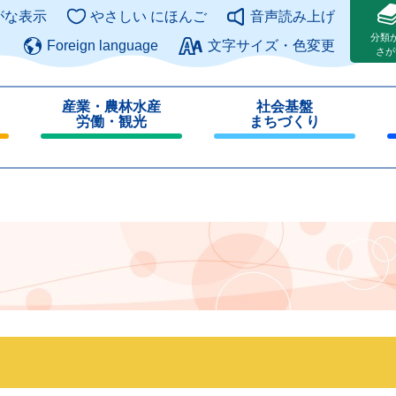
このページの本文へ
がな表示
やさしい にほんご
音声読み上げ
分類
Foreign language
文字サイズ・色変更
さが
産業・農林水産
社会基盤
労働・観光
まちづくり
閉
閉
じ
じ
る
る