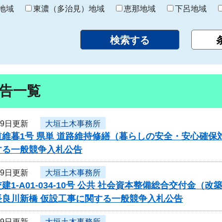
り
地域
東濃（多治見）地域
恵那地域
下呂地域
告一覧
19日更新
大垣土木事務所
道維暮1号 県単 道路維持修繕（暮らしの安全・安心確
する一般競争入札公告
19日更新
大垣土木事務所
建1-A01-034-10号 公共 社会資本整備総合交付金
長良川新橋 仮設工事に関する一般競争入札公告
19日更新
大垣土木事務所