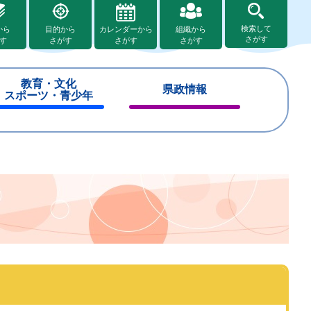
検索して
から
目的から
カレンダーから
組織から
さがす
す
さがす
さがす
さがす
教育・文化
県政情報
スポーツ・青少年
閉
閉
じ
じ
る
る