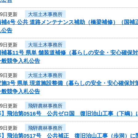
19日更新
大垣土木事務所
橋補4号 公共 道路メンテナンス補助（橋梁補修）（国
札公告
19日更新
大垣土木事務所
舗補暮11号 県単 舗装道補修（暮らしの安全・安心確保
一般競争入札公告
19日更新
大垣土木事務所
安施3号 県単 現道施設整備（暮らしの安全・安心確保
一般競争入札公告
19日更新
飛騨農林事務所
事】飛治第0516号 公共ゼロ国 復旧治山工事（下嶋
19日更新
飛騨農林事務所
事】飛治第0517号 公共補正 復旧治山工事（歩洞）