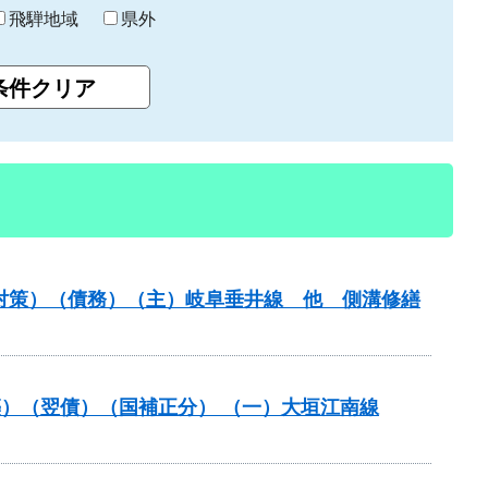
飛騨地域
県外
保対策）（債務）（主）岐阜垂井線 他 側溝修繕
（改築）（翌債）（国補正分） （一）大垣江南線