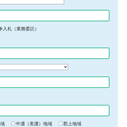
争入札（業務委託）
地域
中濃（美濃）地域
郡上地域