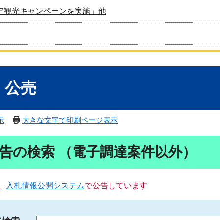
ア観光キャンペーンを実施」他
・公売
示
大きな文字で印刷ページ表示
告の検索 （電子調達案件以外）
、
入札情報公開システム
で公告しています