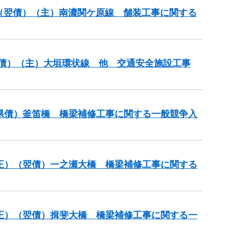
正）（翌債）（主）南濃関ケ原線 舗装工事に関する
（翌債）（主）大垣環状線 他 交通安全施設工事
ロ県債）釜笛橋 橋梁補修工事に関する一般競争入
補正）（翌債）一之瀬大橋 橋梁補修工事に関する
補正）（翌債）揖斐大橋 橋梁補修工事に関する一