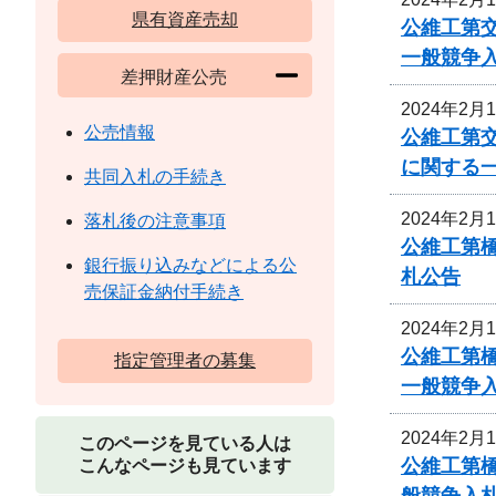
県有資産売却
公維工第交
一般競争
差押財産公売
2024年2月
公売情報
公維工第交
に関する
共同入札の手続き
2024年2月
落札後の注意事項
公維工第
銀行振り込みなどによる公
札公告
売保証金納付手続き
2024年2月
公維工第
指定管理者の募集
一般競争
2024年2月
このページを見ている人は
公維工第
こんなページも見ています
般競争入