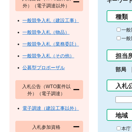
キーワー
外）（電子調達以外）
種類
一般競争入札（建設工事）
一般
一般競争入札（物品）
一般
一般競争入札（業務委託）
担当
一般競争入札（その他）
公募型プロポーザル
部局
入札
入札公告（WTO案件以
外）（電子調達）
期
間
電子調達（建設工事以外）
の
地域
始
入札参加資格
ま
本庁