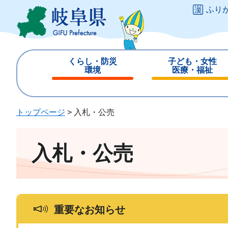
ペ
メ
ふり
ー
ニ
ジ
ュ
の
ー
先
を
くらし・防災
子ども・女性
頭
飛
環境
医療・福祉
で
ば
閉
閉
す
し
じ
じ
。
て
る
る
トップページ
>
入札・公売
本
文
へ
入札・公売
重要なお知らせ