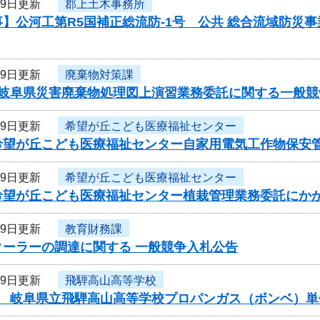
19日更新
郡上土木事務所
】公河工第R5国補正総流防-1号 公共 総合流域防災
19日更新
廃棄物対策課
度岐阜県災害廃棄物処理図上演習業務委託に関する一般競
19日更新
希望が丘こども医療福祉センター
希望が丘こども医療福祉センター自家用電気工作物保安
19日更新
希望が丘こども医療福祉センター
希望が丘こども医療福祉センター植栽管理業務委託にか
19日更新
教育財務課
クーラーの調達に関する 一般競争入札公告
19日更新
飛騨高山高等学校
度 岐阜県立飛騨高山高等学校プロパンガス（ボンベ）単