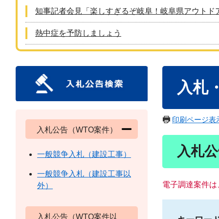
知事記者会見「楽しすぎるぞ岐阜！岐阜県アウトド
熱中症を予防しましょう
本
入札
文
印刷ページ表
入札公告（WTO案件）
入札公
一般競争入札（建設工事）
一般競争入札（建設工事以
電子調達案件は
外）
入札公告（WTO案件以