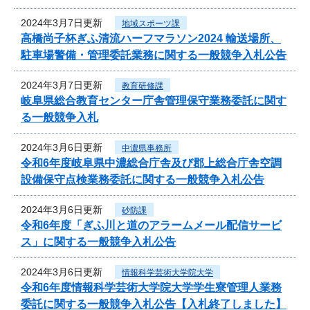
2024年3月7日更新
地域スポーツ課
高橋尚子杯ぎふ清流ハーフマラソン2024 輸送場所、
駐車場警備・管理委託業務に関する一般競争入札公告
2024年3月7日更新
教育研修課
岐阜県総合教育センター庁舎管理保守業務委託に関す
る一般競争入札
2024年3月6日更新
中濃県事務所
令和6年度岐阜県中濃総合庁舎及び郡上総合庁舎空調
設備保守点検業務委託に関する一般競争入札公告
2024年3月6日更新
砂防課
令和6年度「ぎふ川と道のアラームメール配信サービ
ス」に関する一般競争入札公告
2024年3月6日更新
情報科学芸術大学院大学
令和6年度情報科学芸術大学院大学学生寮管理人業務
委託に関する一般競争入札公告【入札終了しました】