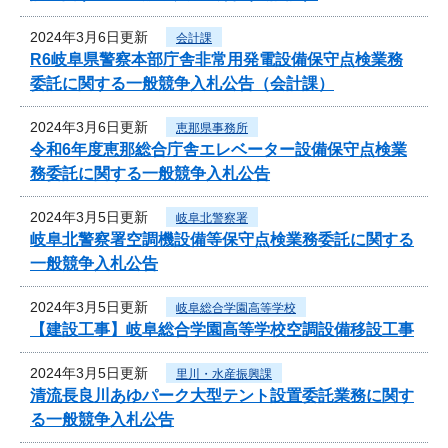
2024年3月6日更新
会計課
R6岐阜県警察本部庁舎非常用発電設備保守点検業務
委託に関する一般競争入札公告（会計課）
2024年3月6日更新
恵那県事務所
令和6年度恵那総合庁舎エレベーター設備保守点検業
務委託に関する一般競争入札公告
2024年3月5日更新
岐阜北警察署
岐阜北警察署空調機設備等保守点検業務委託に関する
一般競争入札公告
2024年3月5日更新
岐阜総合学園高等学校
【建設工事】岐阜総合学園高等学校空調設備移設工事
2024年3月5日更新
里川・水産振興課
清流長良川あゆパーク大型テント設置委託業務に関す
る一般競争入札公告