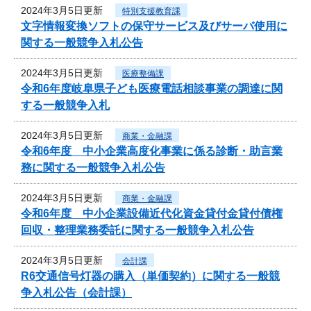
2024年3月5日更新
特別支援教育課
文字情報変換ソフトの保守サービス及びサーバ使用に
関する一般競争入札公告
2024年3月5日更新
医療整備課
令和6年度岐阜県子ども医療電話相談事業の調達に関
する一般競争入札
2024年3月5日更新
商業・金融課
令和6年度 中小企業高度化事業に係る診断・助言業
務に関する一般競争入札公告
2024年3月5日更新
商業・金融課
令和6年度 中小企業設備近代化資金貸付金貸付債権
回収・整理業務委託に関する一般競争入札公告
2024年3月5日更新
会計課
R6交通信号灯器の購入（単価契約）に関する一般競
争入札公告（会計課）