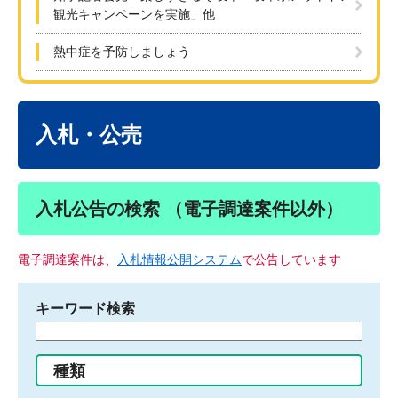
観光キャンペーンを実施」他
熱中症を予防しましょう
本
文
入札・公売
入札公告の検索 （電子調達案件以外）
電子調達案件は、
入札情報公開システム
で公告しています
キーワード検索
検
索
す
種類
る