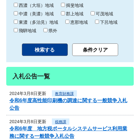
り
西濃（大垣）地域
揖斐地域
中濃（美濃）地域
郡上地域
可茂地域
東濃（多治見）地域
恵那地域
下呂地域
飛騨地域
県外
入札公告一覧
2024年3月8日更新
教育財務課
令和6年度高性能印刷機の調達に関する一般競争入札
公告
2024年3月8日更新
税務課
令和6年度 地方税ポータルシステムサービス利用業
務に関する一般競争入札公告