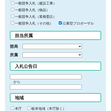
キ
一般競争入札（建設工事）
ー
一般競争入札（物品）
ワ
一般競争入札（業務委託）
ー
ド
一般競争入札（その他）
公募型プロポーザル
を
入
担当所属
力
部局
所属
入札公告日
期
から
間
期
の
間
始
地域
の
ま
終
り
わ
本庁
岐阜地域（本庁除く）