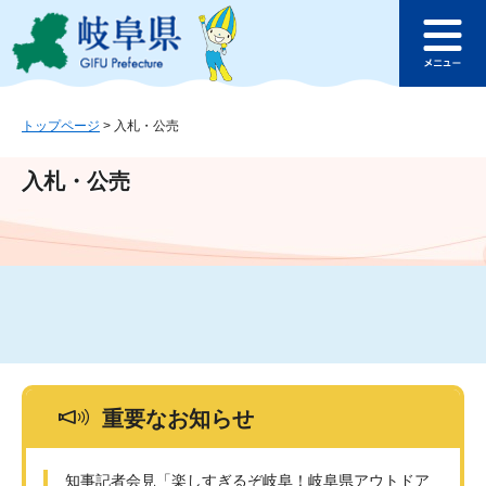
ペ
メ
このページの本文へ
ー
ニ
メ
ジ
ュ
ニ
の
ー
ュ
先
を
ー
頭
飛
トップページ
>
入札・公売
で
ば
す
し
入札・公売
。
て
本
文
へ
重要なお知らせ
知事記者会見「楽しすぎるぞ岐阜！岐阜県アウトドア