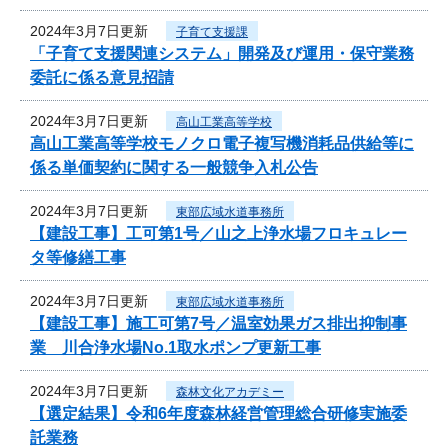
2024年3月7日更新
子育て支援課
「子育て支援関連システム」開発及び運用・保守業務
委託に係る意見招請
2024年3月7日更新
高山工業高等学校
高山工業高等学校モノクロ電子複写機消耗品供給等に
係る単価契約に関する一般競争入札公告
2024年3月7日更新
東部広域水道事務所
【建設工事】工可第1号／山之上浄水場フロキュレー
タ等修繕工事
2024年3月7日更新
東部広域水道事務所
【建設工事】施工可第7号／温室効果ガス排出抑制事
業 川合浄水場No.1取水ポンプ更新工事
2024年3月7日更新
森林文化アカデミー
【選定結果】令和6年度森林経営管理総合研修実施委
託業務