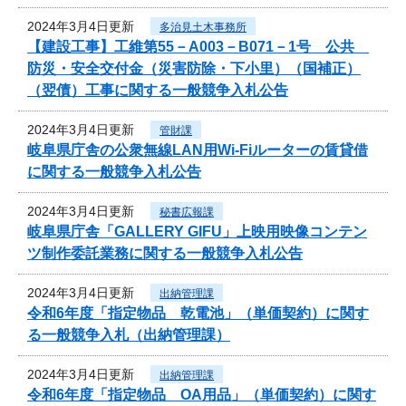
2024年3月4日更新
多治見土木事務所
【建設工事】工維第55－A003－B071－1号 公共
防災・安全交付金（災害防除・下小里）（国補正）
（翌債）工事に関する一般競争入札公告
2024年3月4日更新
管財課
岐阜県庁舎の公衆無線LAN用Wi-Fiルーターの賃貸借
に関する一般競争入札公告
2024年3月4日更新
秘書広報課
岐阜県庁舎「GALLERY GIFU」上映用映像コンテン
ツ制作委託業務に関する一般競争入札公告
2024年3月4日更新
出納管理課
令和6年度「指定物品 乾電池」（単価契約）に関す
る一般競争入札（出納管理課）
2024年3月4日更新
出納管理課
令和6年度「指定物品 OA用品」（単価契約）に関す