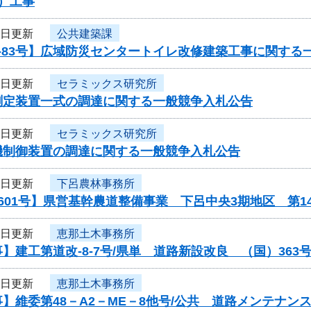
）工事
5日更新
公共建築課
-83号】広域防災センタートイレ改修建築工事に関する
5日更新
セラミックス研究所
測定装置一式の調達に関する一般競争入札公告
5日更新
セラミックス研究所
機制御装置の調達に関する一般競争入札公告
4日更新
下呂農林事務所
601号】県営基幹農道整備事業 下呂中央3期地区 第
4日更新
恵那土木事務所
】建工第道改-8-7号/県単 道路新設改良 （国）36
4日更新
恵那土木事務所
】維委第48－A2－ME－8他号/公共 道路メンテナ