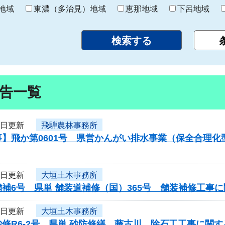
り
地域
東濃（多治見）地域
恵那地域
下呂地域
告一覧
8日更新
飛騨農林事務所
事】飛か第0601号 県営かんがい排水事業（保全合理
8日更新
大垣土木事務所
補6号 県単 舗装道補修（国）365号 舗装補修工事
8日更新
大垣土木事務所
修R6-2号 県単 砂防修繕 藤古川 除石工工事に関