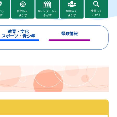
検索して
から
目的から
カレンダーから
組織から
さがす
す
さがす
さがす
さがす
教育・文化
県政情報
スポーツ・青少年
閉
閉
じ
じ
る
る