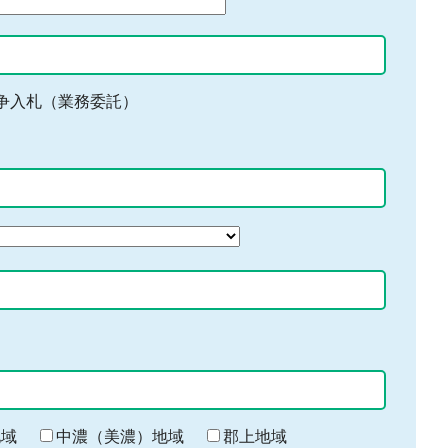
争入札（業務委託）
地域
中濃（美濃）地域
郡上地域