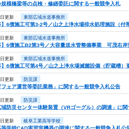
小規模橋梁等の点検・修繕委託に関する一般競争入札
4日更新
東部広域水道事務所
】6債施工可第3-2号／山之上浄水場排水処理施設（付
4日更新
東部広域水道事務所
】6債施工B2第3号／大容量送水管整備事業 可茂右岸
4日更新
東部広域水道事務所
事】6債施工可第4号／山之上浄水場滅菌設備（貯蔵槽）
4日更新
防災課
育フェア運営等委託業務」に関する一般競争入札公告
4日更新
防災課
広域防災センター体験装置（VRゴーグル）の調達」に関
4日更新
岐阜工業高等学校
高等学校CAD実習室機器の調達に関する一般競争入札公