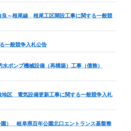
自良～根尾線 根尾工区開設工事に関する一般競
る一般競争入札公告
3汚水ポンプ機械設備（再構築）工事（債務）
敷地区 電気設備更新工事に関する一般競争入札
公園） 岐阜県百年公園北口エントランス基盤整