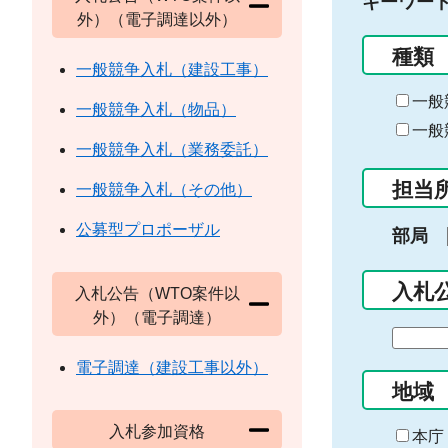
キーワー
外）（電子調達以外）
種類
一般競争入札（建設工事）
一般
一般競争入札（物品）
一般
一般競争入札（業務委託）
担当
一般競争入札（その他）
公募型プロポーザル
部局
入札
入札公告（WTO案件以
外）（電子調達）
期
間
電子調達（建設工事以外）
の
地域
始
入札参加資格
ま
本庁