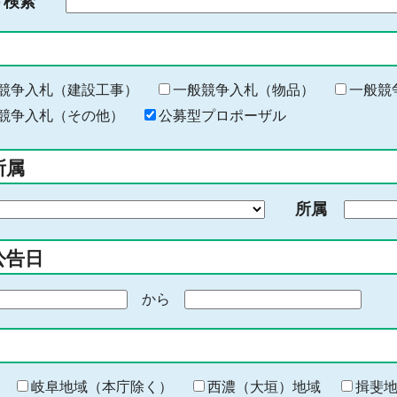
ド検索
検
索
す
る
キ
競争入札（建設工事）
一般競争入札（物品）
一般競
ー
競争入札（その他）
公募型プロポーザル
ワ
ー
所属
ド
を
所属
入
力
公告日
から
期
間
の
終
わ
岐阜地域（本庁除く）
西濃（大垣）地域
揖斐