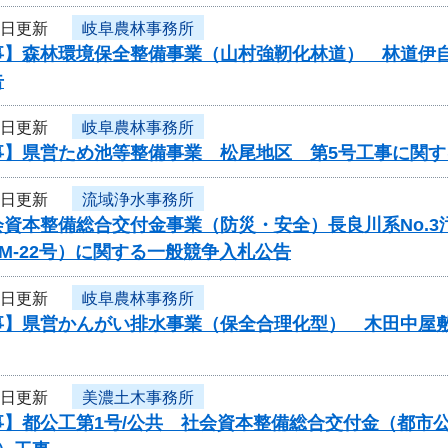
8日更新
岐阜農林事務所
事】森林環境保全整備事業（山村強靭化林道） 林道伊
告
8日更新
岐阜農林事務所
事】県営ため池等整備事業 松尾地区 第5号工事に関す
8日更新
流域浄水事務所
会資本整備総合交付金事業（防災・安全）長良川系No.
-PM-22号）に関する一般競争入札公告
8日更新
岐阜農林事務所
事】県営かんがい排水事業（保全合理化型） 木田中屋
5日更新
美濃土木事務所
事】都公工第1号/公共 社会資本整備総合交付金（都市