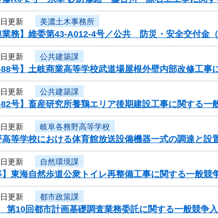
8日更新
美濃土木事務所
業務】維委第43-A012-4号／公共 防災・安全交付
8日更新
公共建築課
-88号】土岐商業高等学校武道場屋根外壁内部改修工事
8日更新
公共建築課
-82号】畜産研究所養鶏エリア後期建設工事に関する一
8日更新
岐阜各務野高等学校
野高等学校における体育館放送設備機器一式の調達と設
8日更新
自然環境課
事】東海自然歩道公衆トイレ再整備工事に関する一般競
8日更新
都市政策課
度 第10回都市計画基礎調査業務委託に関する一般競争