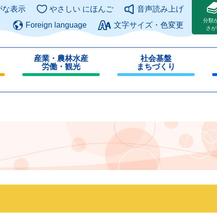
このページの本文へ
がな表示
やさしい にほんご
音声読み上げ
分類
Foreign language
文字サイズ・色変更
さが
産業・農林水産
社会基盤
労働・観光
まちづくり
閉
閉
じ
じ
る
る