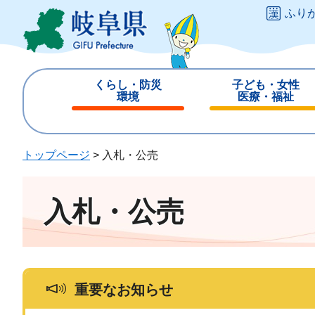
ペ
メ
ふり
ー
ニ
ジ
ュ
の
ー
先
を
くらし・防災
子ども・女性
頭
飛
環境
医療・福祉
で
ば
閉
閉
す
し
じ
じ
。
て
る
る
トップページ
>
入札・公売
本
文
へ
入札・公売
重要なお知らせ