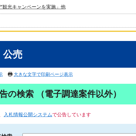
ア観光キャンペーンを実施」他
・公売
示
大きな文字で印刷ページ表示
告の検索 （電子調達案件以外）
、
入札情報公開システム
で公告しています