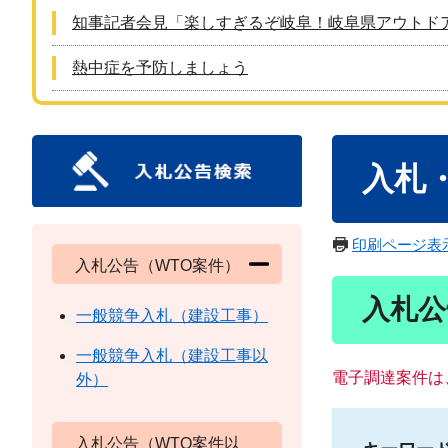
知事記者会見「楽しすぎるぞ岐阜！岐阜県アウトド
熱中症を予防しましょう
本
入札
文
印刷ページ表
入札公告（WTO案件）
入札公
一般競争入札（建設工事）
一般競争入札（建設工事以
電子調達案件は
外）
入札公告（WTO案件以