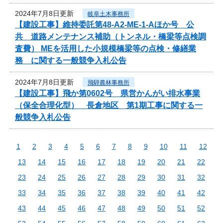
2024年7月8日更新
岐阜土木事務所
【建設工事】維持委託第48-A2-ME-1-Aほか号 公
共 道路メンテナンス補助（トンネル・橋梁等点検調
査費） MEを活用した小規模橋梁等の点検・修繕業
務 に関する一般競争入札公告
2024年7月8日更新
飛騨農林事務所
【建設工事】飛か第0602号 県営かんがい排水事業
（保全合理化型） 長倉地区 第1期工事に関する一
般競争入札公告
1
2
3
4
5
6
7
8
9
10
11
12
13
14
15
16
17
18
19
20
21
22
23
24
25
26
27
28
29
30
31
32
33
34
35
36
37
38
39
40
41
42
43
44
45
46
47
48
49
50
51
52