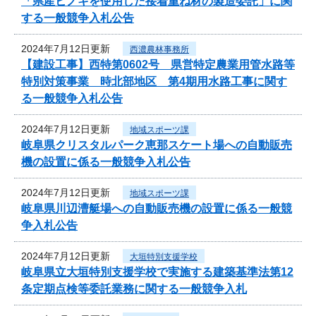
「県産ヒノキを使用した接着重ね材の製造委託」に関
する一般競争入札公告
2024年7月12日更新
西濃農林事務所
【建設工事】西特第0602号 県営特定農業用管水路等
特別対策事業 時北部地区 第4期用水路工事に関す
る一般競争入札公告
2024年7月12日更新
地域スポーツ課
岐阜県クリスタルパーク恵那スケート場への自動販売
機の設置に係る一般競争入札公告
2024年7月12日更新
地域スポーツ課
岐阜県川辺漕艇場への自動販売機の設置に係る一般競
争入札公告
2024年7月12日更新
大垣特別支援学校
岐阜県立大垣特別支援学校で実施する建築基準法第12
条定期点検等委託業務に関する一般競争入札