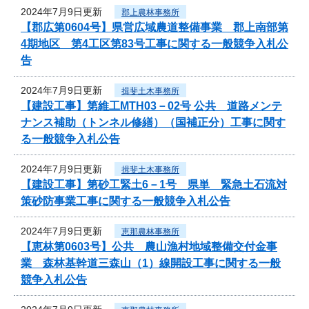
2024年7月9日更新
郡上農林事務所
【郡広第0604号】県営広域農道整備事業 郡上南部第
4期地区 第4工区第83号工事に関する一般競争入札公
告
2024年7月9日更新
揖斐土木事務所
【建設工事】第維工MTH03－02号 公共 道路メンテ
ナンス補助（トンネル修繕）（国補正分）工事に関す
る一般競争入札公告
2024年7月9日更新
揖斐土木事務所
【建設工事】第砂工緊土6－1号 県単 緊急土石流対
策砂防事業工事に関する一般競争入札公告
2024年7月9日更新
恵那農林事務所
【恵林第0603号】公共 農山漁村地域整備交付金事
業 森林基幹道三森山（1）線開設工事に関する一般
競争入札公告