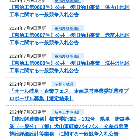
2024年7月9日更新
恵那農林事務所
【恵治工第0608号】公共 復旧治山事業 保古山地区
工事に関する一般競争入札公告
2024年7月9日更新
恵那農林事務所
【恵治工第0607号】公共 復旧治山事業 赤苗木地区
工事に関する一般競争入札公告
2024年7月9日更新
恵那農林事務所
【恵治工第0606号】公共 復旧治山事業 洗井沢地区
工事に関する一般競争入札公告
2024年7月8日更新
産業人材課
「オール岐阜・企業フェス」企画運営事業委託業務プ
ロポーザル募集【選定結果】
2024年7月8日更新
岐阜土木事務所
【建設関連業務】都市委託第2－102号 県単 街路事
業（一般分）（都）犬山東町線バイパス 交差点照明
施設詳細設計等業務 に関する一般競争入札公告