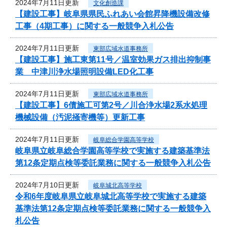
2024年7月11日更新
文化創造課
【建設工事】岐阜県県民ふれあい会館昇降機設備改修
工事（4期工事）に関する一般競争入札公告
2024年7月11日更新
東部広域水道事務所
【建設工事】施工東第11号／温室効果ガス排出抑制事
業 中津川浄水場照明設備LED化工事
2024年7月11日更新
東部広域水道事務所
【建設工事】6債施工可第2号／川合浄水場2系水処理
機械設備（汚泥掻寄機等）更新工事
2024年7月11日更新
岐阜総合学園高等学校
岐阜県立岐阜総合学園高等学校で実施する建築基準法
第12条定期点検等委託業務に関する一般競争入札公告
2024年7月10日更新
岐阜城北高等学校
令和6年度岐阜県立岐阜城北高等学校で実施する建築
基準法第12条定期点検等委託業務に関する一般競争入
札公告