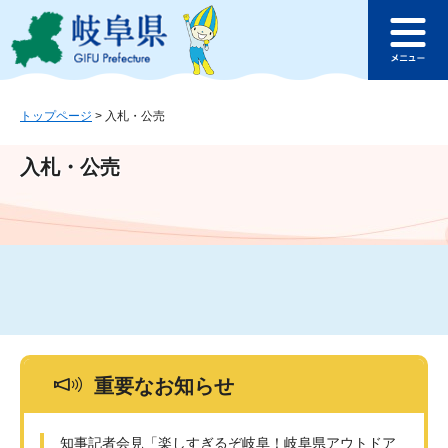
ペ
メ
このページの本文へ
ー
ニ
メ
ジ
ュ
ニ
の
ー
ュ
先
を
ー
頭
飛
トップページ
>
入札・公売
で
ば
す
し
入札・公売
。
て
本
文
へ
重要なお知らせ
知事記者会見「楽しすぎるぞ岐阜！岐阜県アウトドア