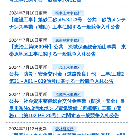
2024年7月16日更新
揖斐土木事務所
【建設工事】第砂工砂メ5-3-1-3号 公共 砂防メンテ
ナンス事業（補助）工事に関する一般競争入札公告
2024年7月16日更新
恵那農林事務所
【恵治工第0609号】公共 流域保全総合治山事業 東
桑原地区工事に関する一般競争入札公告
2024年7月16日更新
可茂土木事務所
公共 防災・安全交付金（道路改良）他 工事/工建2
第31－A01－039他号に関する一般競争入札公告
2024年7月16日更新
流域浄水事務所
公共 社会資本整備総合交付金事業（防災・安全）長
良川系No.3汚水ポンプ電気設備（再構築）工事（債
務）（第102-PE-20号）に関する一般競争入札公告
2024年7月12日更新
森林研究所