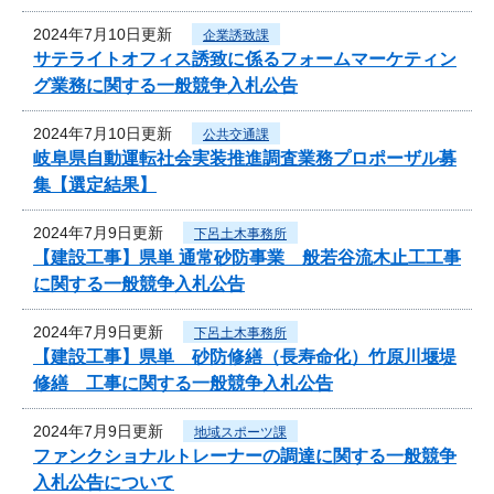
2024年7月10日更新
企業誘致課
サテライトオフィス誘致に係るフォームマーケティン
グ業務に関する一般競争入札公告
2024年7月10日更新
公共交通課
岐阜県自動運転社会実装推進調査業務プロポーザル募
集【選定結果】
2024年7月9日更新
下呂土木事務所
【建設工事】県単 通常砂防事業 般若谷流木止工工事
に関する一般競争入札公告
2024年7月9日更新
下呂土木事務所
【建設工事】県単 砂防修繕（長寿命化）竹原川堰堤
修繕 工事に関する一般競争入札公告
2024年7月9日更新
地域スポーツ課
ファンクショナルトレーナーの調達に関する一般競争
入札公告について