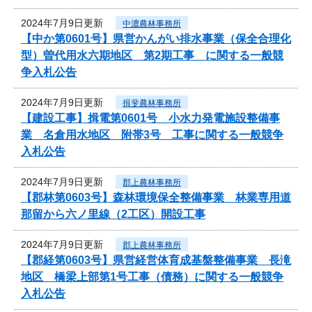
2024年7月9日更新
中濃農林事務所
【中か第0601号】県営かんがい排水事業（保全合理化
型）曽代用水六期地区 第2期工事 に関する一般競
争入札公告
2024年7月9日更新
揖斐農林事務所
【建設工事】揖電第0601号 小水力発電施設整備事
業 名倉用水地区 附帯3号 工事に関する一般競争
入札公告
2024年7月9日更新
郡上農林事務所
【郡林第0603号】森林環境保全整備事業 林業専用道
那留から六ノ里線（2工区）開設工事
2024年7月9日更新
郡上農林事務所
【郡経第0603号】県営経営体育成基盤整備事業 長滝
地区 橋梁上部第1号工事（債務）に関する一般競争
入札公告