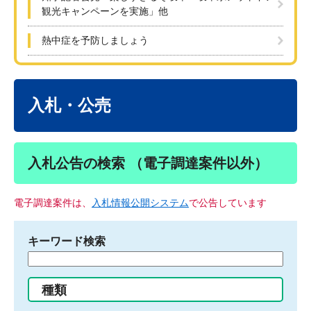
観光キャンペーンを実施」他
熱中症を予防しましょう
本
文
入札・公売
入札公告の検索 （電子調達案件以外）
電子調達案件は、
入札情報公開システム
で公告しています
キーワード検索
検
索
す
種類
る