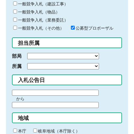
キ
一般競争入札（建設工事）
ー
一般競争入札（物品）
ワ
一般競争入札（業務委託）
ー
ド
一般競争入札（その他）
公募型プロポーザル
を
入
担当所属
力
部局
所属
入札公告日
期
から
間
期
の
間
始
地域
の
ま
終
り
わ
本庁
岐阜地域（本庁除く）