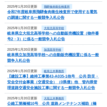
2025年1月20日更新
飛騨食肉衛生検査所
令和7年度岐阜県飛騨食肉衛生検査所で使用する電気
の調達に関する一般競争入札公告
2025年1月20日更新
大垣北高等学校
岐阜県立大垣北高等学校への自動販売機設置（物件番
号2・3）に係る一般競争入札公告
2025年1月20日更新
加茂高等学校
岐阜県立加茂高等学校への自動販売機設置に係る一般
競争入札公告
2025年1月20日更新
岐阜土木事務所
【建設工事】維持工事第43-A035-1他号 公共 防災・
安全交付金事業（交通安全）（0県債）他 管内県管
理道路交通安全施設工事に関する一般競争入札公告
2025年1月20日更新
大垣土木事務所
公維工第橋補10号 公共 道路メンテナンス補助（橋