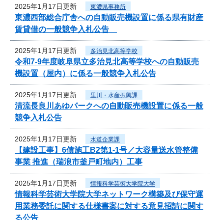
2025年1月17日更新
東濃県事務所
東濃西部総合庁舎への自動販売機設置に係る県有財産
賃貸借の一般競争入札公告
2025年1月17日更新
多治見北高等学校
令和7‐9年度岐阜県立多治見北高等学校への自動販売
機設置（屋内）に係る一般競争入札公告
2025年1月17日更新
里川・水産振興課
清流長良川あゆパークへの自動販売機設置に係る一般
競争入札公告
2025年1月17日更新
水道企業課
【建設工事】6債施工B2第1-1号／大容量送水管整備
事業 推進（瑞浪市釜戸町地内）工事
2025年1月17日更新
情報科学芸術大学院大学
情報科学芸術大学院大学ネットワーク構築及び保守運
用業務委託に関する仕様書案に対する意見招請に関す
る公告