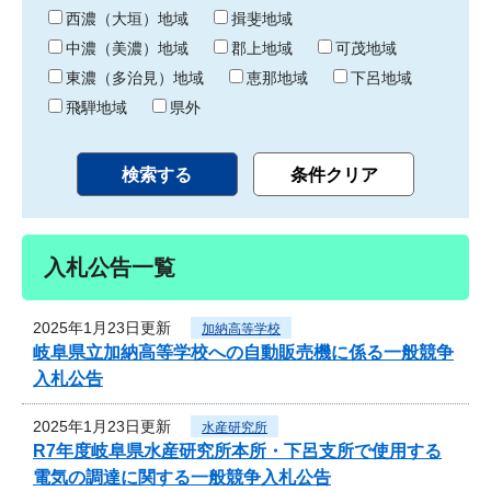
り
西濃（大垣）地域
揖斐地域
中濃（美濃）地域
郡上地域
可茂地域
東濃（多治見）地域
恵那地域
下呂地域
飛騨地域
県外
入札公告一覧
2025年1月23日更新
加納高等学校
岐阜県立加納高等学校への自動販売機に係る一般競争
入札公告
2025年1月23日更新
水産研究所
R7年度岐阜県水産研究所本所・下呂支所で使用する
電気の調達に関する一般競争入札公告