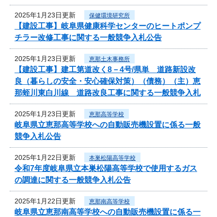
2025年1月23日更新
保健環境研究所
【建設工事】岐阜県健康科学センターのヒートポンプ
チラー改修工事に関する一般競争入札公告
2025年1月23日更新
恵那土木事務所
【建設工事】建工第道改く8－4号/県単 道路新設改
良（暮らしの安全・安心確保対策）（債務）（主）恵
那蛭川東白川線 道路改良工事に関する一般競争入札
2025年1月23日更新
恵那高等学校
岐阜県立恵那高等学校への自動販売機設置に係る一般
競争入札公告
2025年1月22日更新
本巣松陽高等学校
令和7年度岐阜県立本巣松陽高等学校で使用するガス
の調達に関する一般競争入札公告
2025年1月22日更新
恵那南高等学校
岐阜県立恵那南高等学校への自動販売機設置に係る一