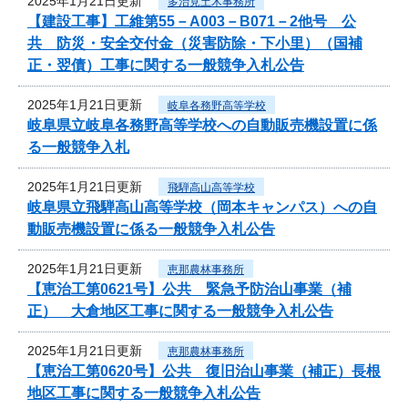
2025年1月21日更新
多治見土木事務所
【建設工事】工維第55－A003－B071－2他号 公
共 防災・安全交付金（災害防除・下小里）（国補
正・翌債）工事に関する一般競争入札公告
2025年1月21日更新
岐阜各務野高等学校
岐阜県立岐阜各務野高等学校への自動販売機設置に係
る一般競争入札
2025年1月21日更新
飛騨高山高等学校
岐阜県立飛騨高山高等学校（岡本キャンパス）への自
動販売機設置に係る一般競争入札公告
2025年1月21日更新
恵那農林事務所
【恵治工第0621号】公共 緊急予防治山事業（補
正） 大倉地区工事に関する一般競争入札公告
2025年1月21日更新
恵那農林事務所
【恵治工第0620号】公共 復旧治山事業（補正）長根
地区工事に関する一般競争入札公告