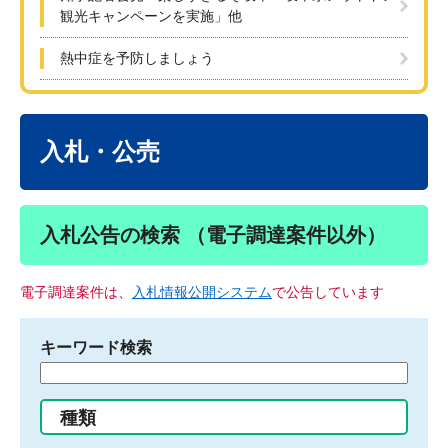
観光キャンペーンを実施」他
熱中症を予防しましょう
本
文
入札・公売
入札公告の検索 （電子調達案件以外）
電子調達案件は、
入札情報公開システム
で公告しています
キーワード検索
検
索
す
種類
る