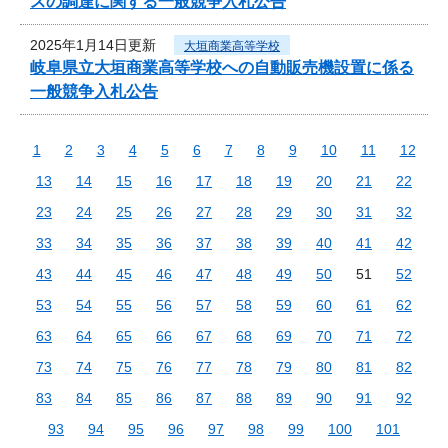
スの調達に関する一般競争入札公告
2025年1月14日更新
大垣商業高等学校
岐阜県立大垣商業高等学校への自動販売機設置に係る
一般競争入札公告
1
2
3
4
5
6
7
8
9
10
11
12
13
14
15
16
17
18
19
20
21
22
23
24
25
26
27
28
29
30
31
32
33
34
35
36
37
38
39
40
41
42
43
44
45
46
47
48
49
50
51
52
53
54
55
56
57
58
59
60
61
62
63
64
65
66
67
68
69
70
71
72
73
74
75
76
77
78
79
80
81
82
83
84
85
86
87
88
89
90
91
92
93
94
95
96
97
98
99
100
101