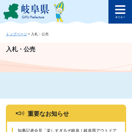
ペ
メ
このページの本文へ
ー
ニ
メ
ジ
ュ
ニ
の
ー
ュ
先
を
ー
頭
飛
トップページ
>
入札・公売
で
ば
す
し
入札・公売
。
て
本
文
へ
重要なお知らせ
知事記者会見「楽しすぎるぞ岐阜！岐阜県アウトドア