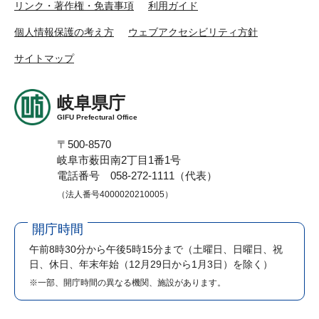
リンク・著作権・免責事項
利用ガイド
個人情報保護の考え方
ウェブアクセシビリティ方針
サイトマップ
岐阜県庁
GIFU Prefectural Office
〒500-8570
岐阜市薮田南2丁目1番1号
電話番号 058-272-1111（代表）
（法人番号4000020210005）
開庁時間
午前8時30分から午後5時15分まで
（土曜日、日曜日、祝
日、休日、年末年始（12月29日から1月3日）を除く）
※一部、開庁時間の異なる機関、施設があります。