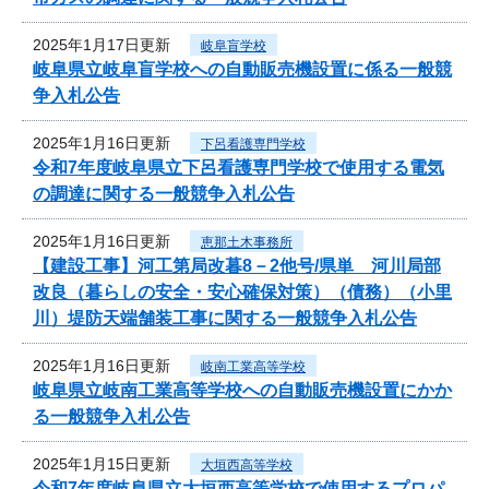
2025年1月17日更新
岐阜盲学校
岐阜県立岐阜盲学校への自動販売機設置に係る一般競
争入札公告
2025年1月16日更新
下呂看護専門学校
令和7年度岐阜県立下呂看護専門学校で使用する電気
の調達に関する一般競争入札公告
2025年1月16日更新
恵那土木事務所
【建設工事】河工第局改暮8－2他号/県単 河川局部
改良（暮らしの安全・安心確保対策）（債務）（小里
川）堤防天端舗装工事に関する一般競争入札公告
2025年1月16日更新
岐南工業高等学校
岐阜県立岐南工業高等学校への自動販売機設置にかか
る一般競争入札公告
2025年1月15日更新
大垣西高等学校
令和7年度岐阜県立大垣西高等学校で使用するプロパ