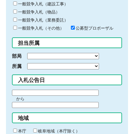
キ
一般競争入札（建設工事）
ー
一般競争入札（物品）
ワ
一般競争入札（業務委託）
ー
ド
一般競争入札（その他）
公募型プロポーザル
を
入
担当所属
力
部局
所属
入札公告日
期
から
間
期
の
間
始
地域
の
ま
終
り
わ
本庁
岐阜地域（本庁除く）