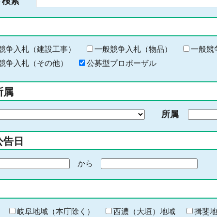
ド検索
検
索
す
る
キ
競争入札（建設工事）
一般競争入札（物品）
一般競
ー
競争入札（その他）
公募型プロポーザル
ワ
ー
所属
ド
を
所属
入
力
公告日
から
期
間
の
終
わ
岐阜地域（本庁除く）
西濃（大垣）地域
揖斐