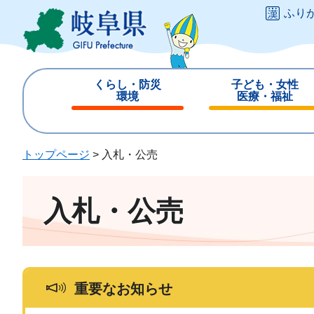
ペ
メ
ふり
ー
ニ
ジ
ュ
の
ー
先
を
くらし・防災
子ども・女性
頭
飛
環境
医療・福祉
で
ば
閉
閉
す
し
じ
じ
。
て
る
る
トップページ
>
入札・公売
本
文
へ
入札・公売
重要なお知らせ