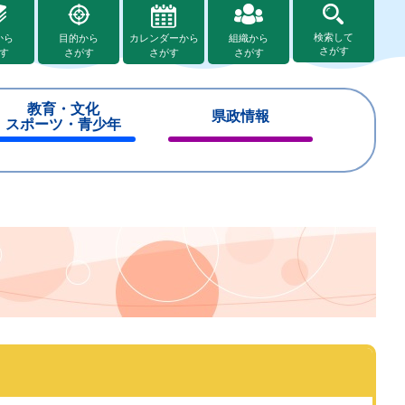
検索して
から
目的から
カレンダーから
組織から
さがす
す
さがす
さがす
さがす
教育・文化
県政情報
スポーツ・青少年
閉
閉
じ
じ
る
る