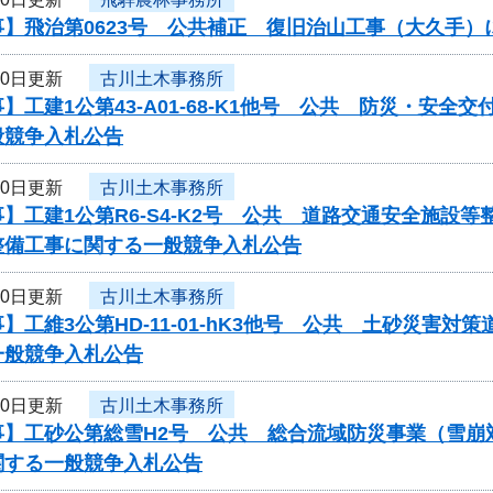
事】飛治第0623号 公共補正 復旧治山工事（大久手
10日更新
古川土木事務所
】工建1公第43-A01-68-K1他号 公共 防災・安
般競争入札公告
10日更新
古川土木事務所
】工建1公第R6-S4-K2号 公共 道路交通安全施
整備工事に関する一般競争入札公告
10日更新
古川土木事務所
】工維3公第HD-11-01-hK3他号 公共 土砂災害
一般競争入札公告
10日更新
古川土木事務所
事】工砂公第総雪H2号 公共 総合流域防災事業（雪崩
関する一般競争入札公告