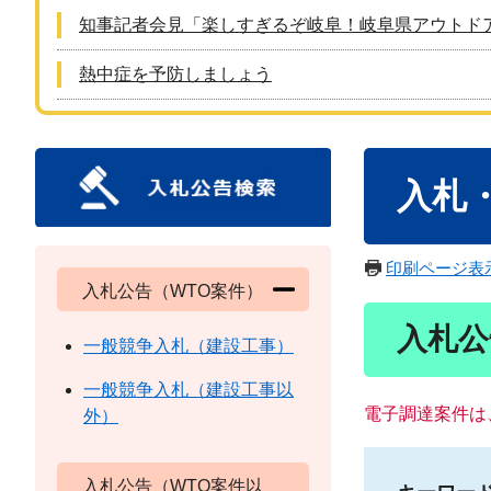
知事記者会見「楽しすぎるぞ岐阜！岐阜県アウトド
熱中症を予防しましょう
本
入札
文
印刷ページ表
入札公告（WTO案件）
入札公
一般競争入札（建設工事）
一般競争入札（建設工事以
電子調達案件は
外）
入札公告（WTO案件以