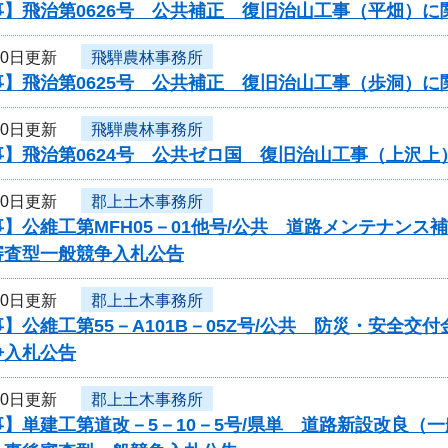
事】飛治第0626号 公共補正 復旧治山工事（平畑）
10日更新
飛騨農林事務所
事】飛治第0625号 公共補正 復旧治山工事（歩洞）
10日更新
飛騨農林事務所
事】飛治第0624号 公共ゼロ国 復旧治山工事（上沢
10日更新
郡上土木事務所
】公維工第MFH05－01他号/公共 道路メンテナン
審査型一般競争入札公告
10日更新
郡上土木事務所
】公維工第55－A101B－05Z号/公共 防災・安全
争入札公告
10日更新
郡上土木事務所
】単建工第道改－5－10－5号/県単 道路新設改良（