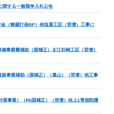
）に関する一般競争入札公告
全交付金（種蔵打保BP）他塩屋工区（翌債）工事に
設等整備事業費補助（国補正）太江杉崎工区（翌債）
対策道路事業補助（国補正）（葛山）（翌債）他工事
対策事業）（R6国補正）（翌債）桂上1雪崩防護