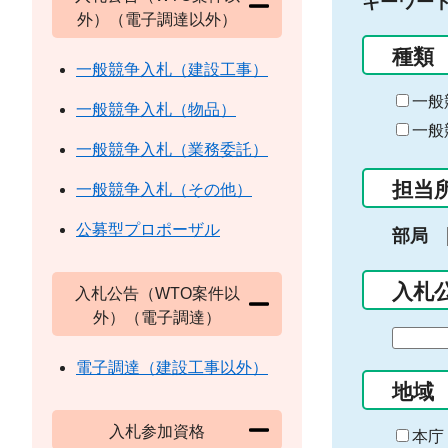
キーワー
外）（電子調達以外）
種類
一般競争入札（建設工事）
一般
一般競争入札（物品）
一般
一般競争入札（業務委託）
担当
一般競争入札（その他）
公募型プロポーザル
部局
入札
入札公告（WTO案件以
外）（電子調達）
期
間
電子調達（建設工事以外）
の
地域
始
入札参加資格
ま
本庁