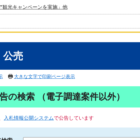
ア観光キャンペーンを実施」他
・公売
示
大きな文字で印刷ページ表示
告の検索 （電子調達案件以外）
、
入札情報公開システム
で公告しています