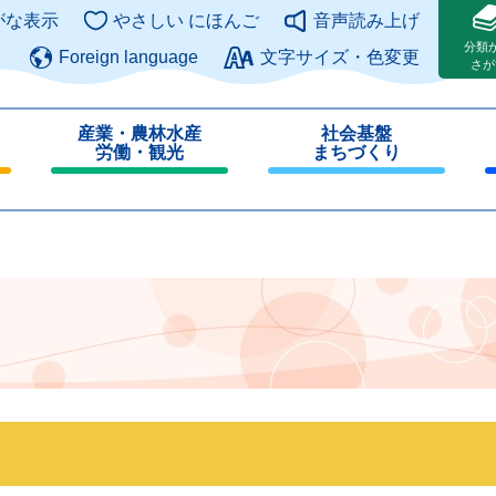
このページの本文へ
がな表示
やさしい にほんご
音声読み上げ
分類
Foreign language
文字サイズ・色変更
さが
産業・農林水産
社会基盤
労働・観光
まちづくり
閉
閉
じ
じ
る
る