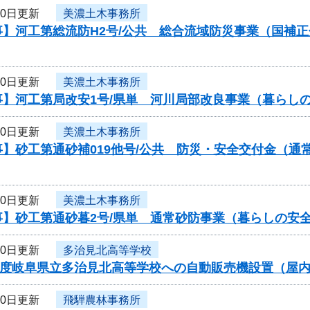
10日更新
美濃土木事務所
事】河工第総流防H2号/公共 総合流域防災事業（国補
10日更新
美濃土木事務所
事】河工第局改安1号/県単 河川局部改良事業（暮らし
10日更新
美濃土木事務所
事】砂工第通砂補019他号/公共 防災・安全交付金（
10日更新
美濃土木事務所
事】砂工第通砂暮2号/県単 通常砂防事業（暮らしの安
10日更新
多治見北高等学校
9年度岐阜県立多治見北高等学校への自動販売機設置（屋
10日更新
飛騨農林事務所