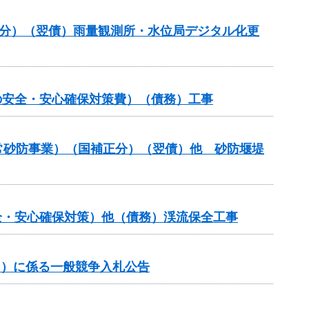
正分）（翌債）雨量観測所・水位局デジタル化更
の安全・安心確保対策費）（債務）工事
通常砂防事業）（国補正分）（翌債）他 砂防堰堤
全・安心確保対策）他（債務）渓流保全工事
内）に係る一般競争入札公告