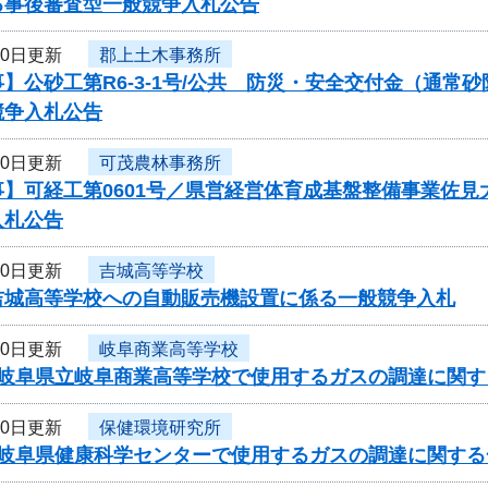
る事後審査型一般競争入札公告
10日更新
郡上土木事務所
】公砂工第R6-3-1号/公共 防災・安全交付金（通
競争入札公告
10日更新
可茂農林事務所
】可経工第0601号／県営経営体育成基盤整備事業佐見
入札公告
10日更新
吉城高等学校
吉城高等学校への自動販売機設置に係る一般競争入札
10日更新
岐阜商業高等学校
度岐阜県立岐阜商業高等学校で使用するガスの調達に関す
10日更新
保健環境研究所
度岐阜県健康科学センターで使用するガスの調達に関する