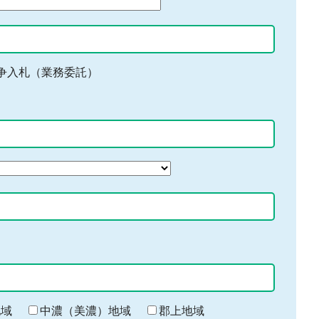
争入札（業務委託）
地域
中濃（美濃）地域
郡上地域