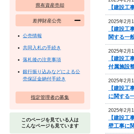
県有資産売却
【建設工
差押財産公売
2025年2月
【建設工事
公売情報
関する一
共同入札の手続き
2025年2月
【建設工事
落札後の注意事項
付属施設
銀行振り込みなどによる公
売保証金納付手続き
2025年2月
【建設工事
に関する
指定管理者の募集
2025年2月
【建設工
このページを見ている人は
壁工事に
こんなページも見ています