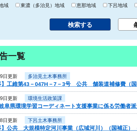
り
地域
東濃（多治見）地域
恵那地域
下呂地域
告一覧
19日更新
多治見土木事務所
】工維第43－047H－7－3号 公共 舗装道補修費
19日更新
環境生活政策課
岐阜県環境学習コーディネート支援事業に係る労働者派遣
18日更新
下呂土木事務所
事】公共 大規模特定河川事業（広域河川）（国補正）