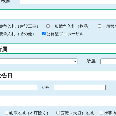
ド検索
検
索
す
る
キ
競争入札（建設工事）
一般競争入札（物品）
一般競
ー
競争入札（その他）
公募型プロポーザル
ワ
ー
所属
ド
を
所属
入
力
公告日
から
期
間
の
終
わ
岐阜地域（本庁除く）
西濃（大垣）地域
揖斐