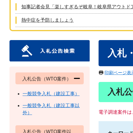
知事記者会見「楽しすぎるぞ岐阜！岐阜県アウトド
熱中症を予防しましょう
本
入札
文
印刷ページ表
入札公告（WTO案件）
入札公
一般競争入札（建設工事）
一般競争入札（建設工事以
電子調達案件は
外）
入札公告（WTO案件以