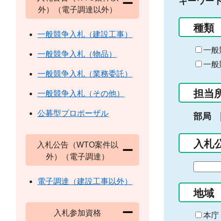
キーワー
外）（電子調達以外）
種類
一般競争入札（建設工事）
一般
一般競争入札（物品）
一般
一般競争入札（業務委託）
担当
一般競争入札（その他）
公募型プロポーザル
部局
入札
入札公告（WTO案件以
外）（電子調達）
期
間
電子調達（建設工事以外）
の
地域
始
入札参加資格
ま
本庁