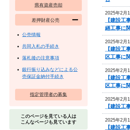
県有資産売却
2025年2月
【建設工事
差押財産公売
繕工事に
公売情報
2025年2月
共同入札の手続き
【建設工事
区工事に
落札後の注意事項
銀行振り込みなどによる公
2025年2月
売保証金納付手続き
【建設工事
区工事に
指定管理者の募集
2025年2月
【建設工
このページを見ている人は
2025年2月
こんなページも見ています
【建設工