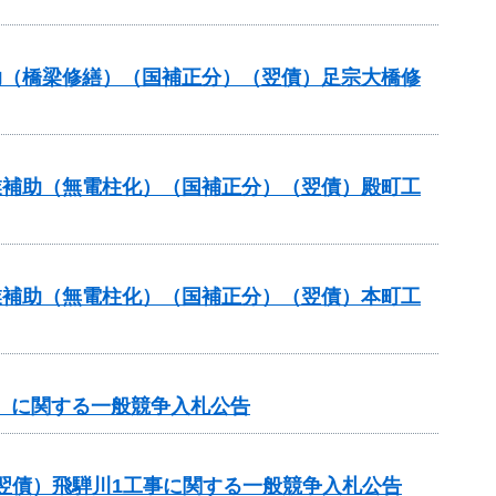
補助（橋梁修繕）（国補正分）（翌債）足宗大橋修
事業補助（無電柱化）（国補正分）（翌債）殿町工
事業補助（無電柱化）（国補正分）（翌債）本町工
谷）に関する一般競争入札公告
翌債）飛騨川1工事に関する一般競争入札公告