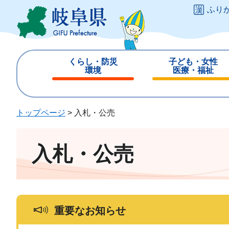
ペ
メ
ふり
ー
ニ
ジ
ュ
の
ー
先
を
くらし・防災
子ども・女性
頭
飛
環境
医療・福祉
で
ば
閉
閉
す
し
じ
じ
。
て
る
る
トップページ
>
入札・公売
本
文
へ
入札・公売
重要なお知らせ