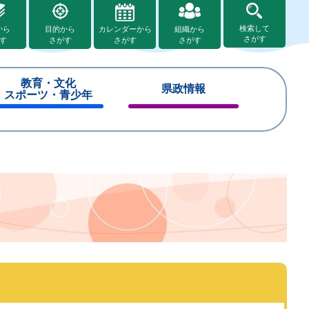
検索して
から
目的から
カレンダーから
組織から
さがす
す
さがす
さがす
さがす
教育・文化
県政情報
スポーツ・青少年
閉
閉
じ
じ
る
る