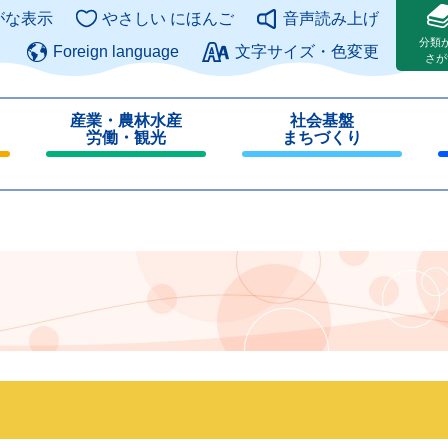
このページの本文へ
がな表示
やさしい にほんご
音声読み上げ
分類
Foreign language
文字サイズ・色変更
さが
産業・農林水産
社会基盤
労働・観光
まちづくり
閉
閉
じ
じ
る
る