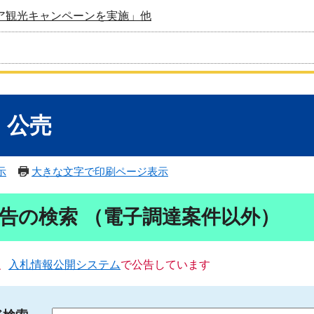
ア観光キャンペーンを実施」他
・公売
示
大きな文字で印刷ページ表示
告の検索 （電子調達案件以外）
、
入札情報公開システム
で公告しています