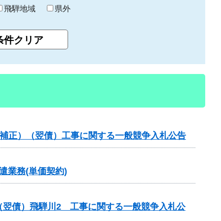
飛騨地域
県外
（国補正）（翌債）工事に関する一般競争入札公告
業務(単価契約)
（翌債）飛騨川2 工事に関する一般競争入札公