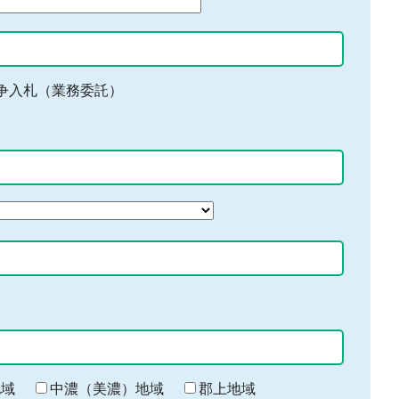
争入札（業務委託）
地域
中濃（美濃）地域
郡上地域