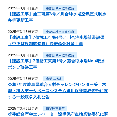
2025年3月6日更新
東部広域水道事務所
【建設工事】施工可第6号／川合浄水場空気圧式制水
弁等更新工事
2025年3月6日更新
東部広域水道事務所
【建設工事】7債施工可第4号／川合浄水場計装設備
（中央監視制御装置）長寿命化対策工事
2025年3月6日更新
東部広域水道事務所
【建設工事】7債指工東第1号／落合取水場No.4取水
ポンプ修繕工事
2025年3月6日更新
産業人材課
令和7年度岐阜県総合人材チャレンジセンター等 求
職・求人データベースシステム運用保守業務委託に関
する一般競争入札公告
2025年3月6日更新
揖斐県事務所
揖斐総合庁舎エレベーター設備保守点検業務委託に関