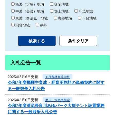
り
西濃（大垣）地域
揖斐地域
中濃（美濃）地域
郡上地域
可茂地域
東濃（多治見）地域
恵那地域
下呂地域
飛騨地域
県外
入札公告一覧
2025年3月6日更新
加茂農林高等学校
令和7年度飛騨牛育成・肥育用飼料の単価契約に関す
る一般競争入札公告
2025年3月6日更新
里川・水産振興課
令和7年度清流長良川あゆパーク大型テント設置業務
に関する一般競争入札公告