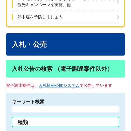
観光キャンペーンを実施」他
熱中症を予防しましょう
本
文
入札・公売
入札公告の検索 （電子調達案件以外）
電子調達案件は、
入札情報公開システム
で公告しています
キーワード検索
検
索
す
種類
る