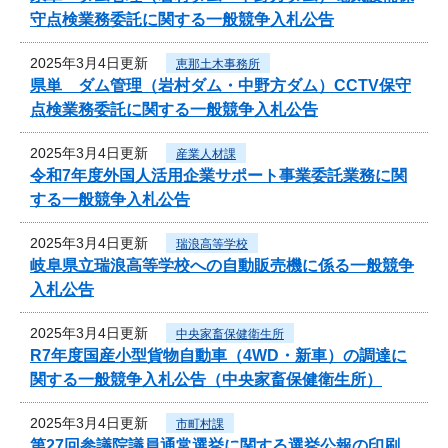
守点検業務委託に関する一般競争入札公告
2025年3月4日更新
恵那土木事務所
県単 ダム管理（岩村ダム・中野方ダム）CCTV保守
点検業務委託に関する一般競争入札公告
2025年3月4日更新
産業人材課
令和7年度外国人活用企業サポート事業委託業務に関
する一般競争入札公告
2025年3月4日更新
瑞浪高等学校
岐阜県立瑞浪高等学校への自動販売機に係る一般競争
入札公告
2025年3月4日更新
中央家畜保健衛生所
R7年度国産小型貨物自動車（4WD・新車）の調達に
関する一般競争入札公告（中央家畜保健衛生所）
2025年3月4日更新
市町村課
第27回参議院議員通常選挙に関する選挙公報の印刷