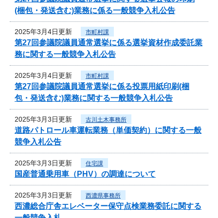
(梱包・発送含む)業務に係る一般競争入札公告
2025年3月4日更新
市町村課
第27回参議院議員通常選挙に係る選挙資材作成委託業
務に関する一般競争入札公告
2025年3月4日更新
市町村課
第27回参議院議員通常選挙に係る投票用紙印刷(梱
包・発送含む)業務に関する一般競争入札公告
2025年3月3日更新
古川土木事務所
道路パトロール車運転業務（単価契約）に関する一般
競争入札公告
2025年3月3日更新
住宅課
国産普通乗用車（PHV）の調達について
2025年3月3日更新
西濃県事務所
西濃総合庁舎エレベーター保守点検業務委託に関する
一般競争入札