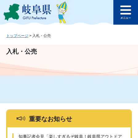
ペ
メ
このページの本文へ
ー
ニ
メ
ジ
ュ
ニ
の
ー
ュ
先
を
ー
頭
飛
トップページ
>
入札・公売
で
ば
す
し
入札・公売
。
て
本
文
へ
重要なお知らせ
知事記者会見「楽しすぎるぞ岐阜！岐阜県アウトドア