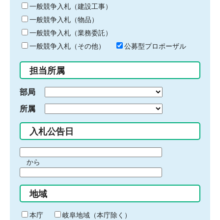
キ
一般競争入札（建設工事）
ー
一般競争入札（物品）
ワ
一般競争入札（業務委託）
ー
ド
一般競争入札（その他）
公募型プロポーザル
を
入
担当所属
力
部局
所属
入札公告日
期
から
間
期
の
間
始
地域
の
ま
終
り
わ
本庁
岐阜地域（本庁除く）