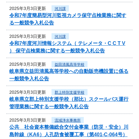
2025年3月3日更新
河川課
令和7年度簡易型河川監視カメラ保守点検業務に関す
る一般競争入札公告
2025年3月3日更新
河川課
令和7年度河川情報システム（ テレメータ・C C T V
） 保守点検業務に関する一般競争入札公告
2025年3月3日更新
益田清風高等学校
岐阜県立益田清風高等学校への自動販売機設置に係る
一般競争入札公告
2025年3月3日更新
郡上特別支援学校
岐阜県立郡上特別支援学校（那比）スクールバス運行
管理業務に関する一般競争入札公告
2025年3月3日更新
流域浄水事務所
公共 社会資本整備総合交付金事業（防災・安全）川
島幹線（KA6）人孔防食被覆工事（第401-C-064号）