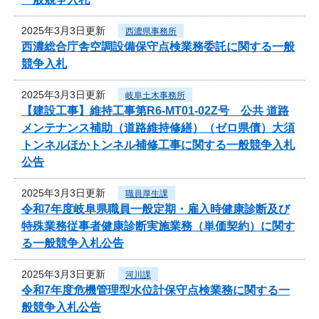
2025年3月3日更新
西濃県事務所
西濃総合庁舎空調設備保守点検業務委託に関する一般
競争入札
2025年3月3日更新
岐阜土木事務所
【建設工事】維持工事第R6-MT01-02Z号 公共 道路
メンテナンス補助（道路維持修繕）（ゼロ県債）大須
トンネルほかトンネル補修工事に関する一般競争入札
公告
2025年3月3日更新
職員厚生課
令和7年度岐阜県職員一般定期・雇入時健康診断及び
特殊業務従事者健康診断実施業務（単価契約）に関す
る一般競争入札公告
2025年3月3日更新
河川課
令和7年度危機管理型水位計保守点検業務に関する一
般競争入札公告