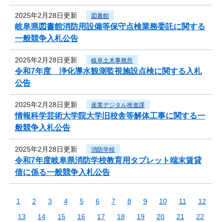
2025年2月28日更新
図書館
岐阜県図書館消防用設備等保守点検業務委託に関する
一般競争入札公告
2025年2月28日更新
岐阜土木事務所
令和7年度 浄化導水観測監視施設点検に関する入札
公告
2025年2月28日更新
産業デジタル推進課
情報科学芸術大学院大学旧校舎等解体工事に関する一
般競争入札公告
2025年2月28日更新
消防学校
令和7年度岐阜県消防学校教育用タブレット端末賃貸
借に係る一般競争入札公告
1
2
3
4
5
6
7
8
9
10
11
12
13
14
15
16
17
18
19
20
21
22