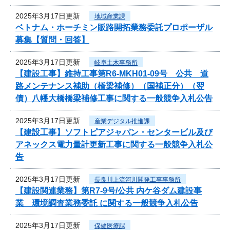
2025年3月17日更新
地域産業課
ベトナム・ホーチミン販路開拓業務委託プロポーザル
募集【質問・回答】
2025年3月17日更新
岐阜土木事務所
【建設工事】維持工事第R6-MKH01-09号 公共 道
路メンテナンス補助（橋梁補修）（国補正分）（翌
債）八幡大橋橋梁補修工事に関する一般競争入札公告
2025年3月17日更新
産業デジタル推進課
【建設工事】ソフトピアジャパン・センタービル及び
アネックス電力量計更新工事に関する一般競争入札公
告
2025年3月17日更新
長良川上流河川開発工事事務所
【建設関連業務】第R7-9号/公共 内ケ谷ダム建設事
業 環境調査業務委託 に関する一般競争入札公告
2025年3月17日更新
保健医療課