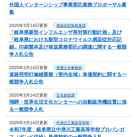
外国人インターンシップ事業委託業務プロポーザル募
集
2025年3月14日更新
感染症対策推進課
「岐阜県新型インフルエンザ等対策行動計画」及び
「岐阜県における新型コロナウイルス感染症対応記
録」印刷製本及び発送業務委託の調達に関する一般競
争入札公告
2025年3月14日更新
美濃土木事務所
道路照明灯修繕業務（管内全域）単価契約に関する一
般競争入札公告
2025年3月14日更新
文化創造課
飛騨・世界生活文化センターへの自動販売機設置に係
る一般競争入札
2025年3月14日更新
中津川工業高等学校
令和7年度 岐阜県立中津川工業高等学校プロパンガ
ス（ボンベ供給）単価契約の一般競争入札