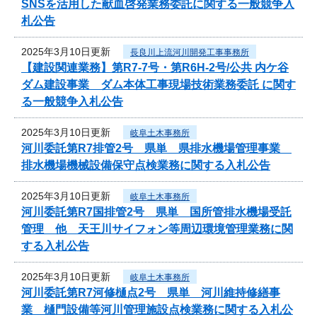
SNSを活用した献血啓発業務委託に関する一般競争入
札公告
2025年3月10日更新
長良川上流河川開発工事事務所
【建設関連業務】第R7-7号・第R6H-2号/公共 内ケ谷
ダム建設事業 ダム本体工事現場技術業務委託 に関す
る一般競争入札公告
2025年3月10日更新
岐阜土木事務所
河川委託第R7排管2号 県単 県排水機場管理事業
排水機場機械設備保守点検業務に関する入札公告
2025年3月10日更新
岐阜土木事務所
河川委託第R7国排管2号 県単 国所管排水機場受託
管理 他 天王川サイフォン等周辺環境管理業務に関
する入札公告
2025年3月10日更新
岐阜土木事務所
河川委託第R7河修樋点2号 県単 河川維持修繕事
業 樋門設備等河川管理施設点検業務に関する入札公