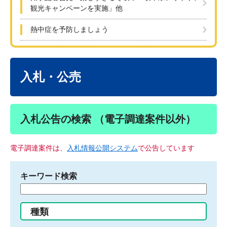
観光キャンペーンを実施」他
熱中症を予防しましょう
本
文
入札・公売
入札公告の検索 （電子調達案件以外）
電子調達案件は、
入札情報公開システム
で公告しています
キーワード検索
検
索
す
種類
る