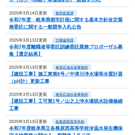
2025年3月14日更新
都市政策課
令和7年度 岐阜県都市計画に関する基本方針改定業
務委託に関する一般競争入札公告
2025年3月13日更新
労働雇用課
令和7年度離職者等委託訓練委託業務プロポーザル募
集【選定結果】
2025年3月13日更新
東部広域水道事務所
【建設工事】施工東第6号／中津川浄水場等水質計器
（pH計）更新工事
2025年3月13日更新
東部広域水道事務所
【建設工事】工可第1号／山之上浄水場脱水設備修繕
工事
2025年3月13日更新
各務原西高等学校
令和7年度岐阜県立各務原西高等学校冷温水発生機保