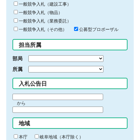
キ
一般競争入札（建設工事）
ー
一般競争入札（物品）
ワ
一般競争入札（業務委託）
ー
ド
一般競争入札（その他）
公募型プロポーザル
を
入
担当所属
力
部局
所属
入札公告日
期
から
間
期
の
間
始
地域
の
ま
終
り
わ
本庁
岐阜地域（本庁除く）