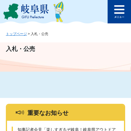
ペ
メ
このページの本文へ
ー
ニ
メ
ジ
ュ
ニ
の
ー
ュ
先
を
ー
頭
飛
トップページ
>
入札・公売
で
ば
す
し
入札・公売
。
て
本
文
へ
重要なお知らせ
知事記者会見「楽しすぎるぞ岐阜！岐阜県アウトドア