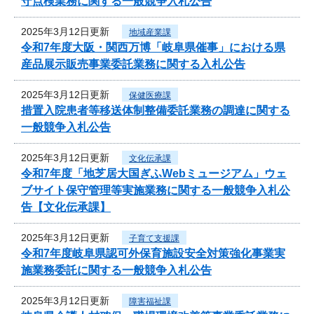
守点検業務に関する一般競争入札公告
2025年3月12日更新
地域産業課
令和7年度大阪・関西万博「岐阜県催事」における県
産品展示販売事業委託業務に関する入札公告
2025年3月12日更新
保健医療課
措置入院患者等移送体制整備委託業務の調達に関する
一般競争入札公告
2025年3月12日更新
文化伝承課
令和7年度「地芝居大国ぎふWebミュージアム」ウェ
ブサイト保守管理等実施業務に関する一般競争入札公
告【文化伝承課】
2025年3月12日更新
子育て支援課
令和7年度岐阜県認可外保育施設安全対策強化事業実
施業務委託に関する一般競争入札公告
2025年3月12日更新
障害福祉課