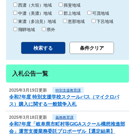
り
西濃（大垣）地域
揖斐地域
中濃（美濃）地域
郡上地域
可茂地域
東濃（多治見）地域
恵那地域
下呂地域
飛騨地域
県外
入札公告一覧
2025年3月19日更新
特別支援教育課
令和7年度 特別支援学校スクールバス（マイクロバ
ス）購入に関する一般競争入札
2025年3月18日更新
義務教育課
令和7年度「岐阜県市町村等GIGAスクール構想推進部
会」運営支援業務委託プロポーザル【選定結果】