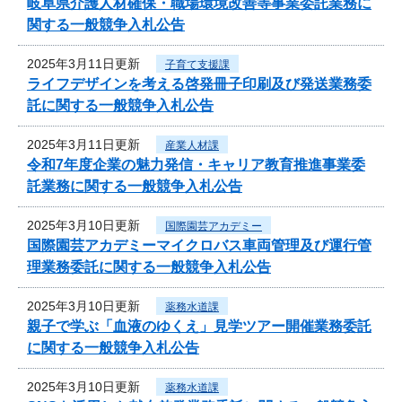
岐阜県介護人材確保・職場環境改善等事業委託業務に
関する一般競争入札公告
2025年3月11日更新
子育て支援課
ライフデザインを考える啓発冊子印刷及び発送業務委
託に関する一般競争入札公告
2025年3月11日更新
産業人材課
令和7年度企業の魅力発信・キャリア教育推進事業委
託業務に関する一般競争入札公告
2025年3月10日更新
国際園芸アカデミー
国際園芸アカデミーマイクロバス車両管理及び運行管
理業務委託に関する一般競争入札公告
2025年3月10日更新
薬務水道課
親子で学ぶ「血液のゆくえ」見学ツアー開催業務委託
に関する一般競争入札公告
2025年3月10日更新
薬務水道課