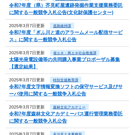
令和7年度（県）芥見町屋遺跡発掘作業支援業務委託
に関する一般競争入札公告(文化財保護センター)
2025年3月7日更新
道路維持課
令和7年度「ぎふ川と道のアラームメール配信サービ
ス」に関する一般競争入札公告
2025年3月7日更新
省エネ・再エネ社会推進課
太陽光発電設備等の共同購入事業プロポーザル募集
【選定結果】
2025年3月7日更新
特別支援教育課
令和7年度文字情報変換ソフトの保守サービス及びサ
ーバ使用に関する一般競争入札公告
2025年3月7日更新
森林文化アカデミー
令和7年度森林文化アカデミーバス運行管理業務委託
に関する一般競争入札公告
2025年3月7日更新
多治見土木事務所