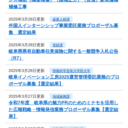
補修工事
2025年3月28日更新
産業人材課
外国人インターンシップ事業委託業務プロポーザル募
集 選定結果
2025年3月28日更新
管財課
岐阜県県有自動車任意保険に関する一般競争入札公告
（R7）
2025年3月28日更新
情報科学芸術大学院大学
岐阜イノベーション工房2025運営管理委託業務のプロ
ポーザル募集【選定結果】
2025年3月27日更新
地域振興課
令和7年度 岐阜県の魅力PRのためのミナモを活用し
た広報戦略・情報発信業務プロポーザル募集【選定結
果】