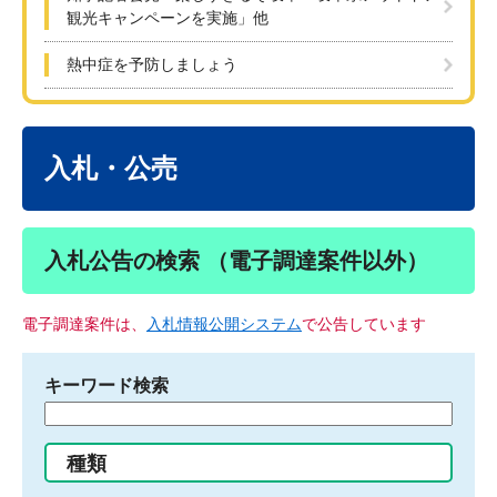
観光キャンペーンを実施」他
熱中症を予防しましょう
本
文
入札・公売
入札公告の検索 （電子調達案件以外）
電子調達案件は、
入札情報公開システム
で公告しています
キーワード検索
検
索
す
種類
る