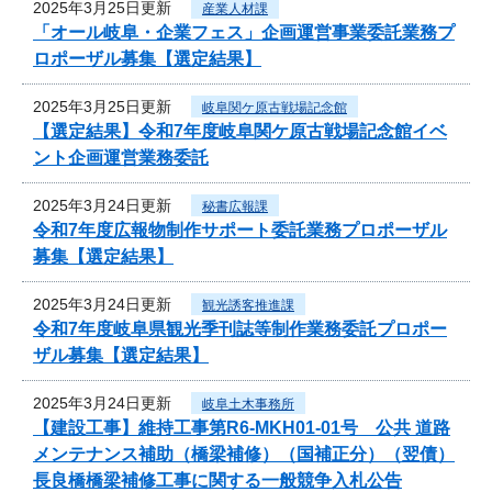
2025年3月25日更新
産業人材課
「オール岐阜・企業フェス」企画運営事業委託業務プ
ロポーザル募集【選定結果】
2025年3月25日更新
岐阜関ケ原古戦場記念館
【選定結果】令和7年度岐阜関ケ原古戦場記念館イベ
ント企画運営業務委託
2025年3月24日更新
秘書広報課
令和7年度広報物制作サポート委託業務プロポーザル
募集【選定結果】
2025年3月24日更新
観光誘客推進課
令和7年度岐阜県観光季刊誌等制作業務委託プロポー
ザル募集【選定結果】
2025年3月24日更新
岐阜土木事務所
【建設工事】維持工事第R6-MKH01-01号 公共 道路
メンテナンス補助（橋梁補修）（国補正分）（翌債）
長良橋橋梁補修工事に関する一般競争入札公告