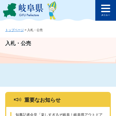
ペ
メ
このページの本文へ
ー
ニ
メ
ジ
ュ
ニ
の
ー
ュ
先
を
ー
頭
飛
トップページ
>
入札・公売
で
ば
す
し
入札・公売
。
て
本
文
へ
重要なお知らせ
知事記者会見「楽しすぎるぞ岐阜！岐阜県アウトドア