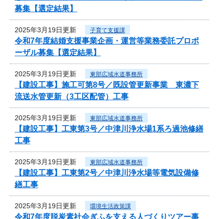
募集【選定結果】
2025年3月19日更新
子育て支援課
令和7年度結婚支援事業企画・運営等業務委託プロポ
ーザル募集【選定結果】
2025年3月19日更新
東部広域水道事務所
【建設工事】施工可第8号／既設管更新事業 東濃下
流送水管更新（3工区配管）工事
2025年3月19日更新
東部広域水道事務所
【建設工事】工東第3号／中津川浄水場1系ろ過池修繕
工事
2025年3月19日更新
東部広域水道事務所
【建設工事】工東第2号／中津川浄水場等電気設備修
繕工事
2025年3月19日更新
環境生活政策課
令和7年度脱炭素社会ぎふを支える人づくりツアー事