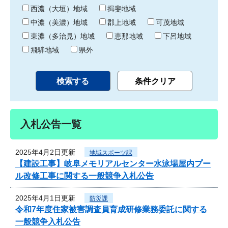
り
西濃（大垣）地域
揖斐地域
中濃（美濃）地域
郡上地域
可茂地域
東濃（多治見）地域
恵那地域
下呂地域
飛騨地域
県外
入札公告一覧
2025年4月2日更新
地域スポーツ課
【建設工事】岐阜メモリアルセンター水泳場屋内プー
ル改修工事に関する一般競争入札公告
2025年4月1日更新
防災課
令和7年度住家被害調査員育成研修業務委託に関する
一般競争入札公告