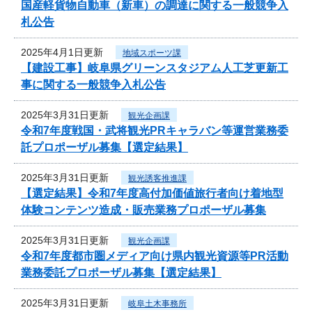
国産軽貨物自動車（新車）の調達に関する一般競争入
札公告
2025年4月1日更新
地域スポーツ課
【建設工事】岐阜県グリーンスタジアム人工芝更新工
事に関する一般競争入札公告
2025年3月31日更新
観光企画課
令和7年度戦国・武将観光PRキャラバン等運営業務委
託プロポーザル募集【選定結果】
2025年3月31日更新
観光誘客推進課
【選定結果】令和7年度高付加価値旅行者向け着地型
体験コンテンツ造成・販売業務プロポーザル募集
2025年3月31日更新
観光企画課
令和7年度都市圏メディア向け県内観光資源等PR活動
業務委託プロポーザル募集【選定結果】
2025年3月31日更新
岐阜土木事務所