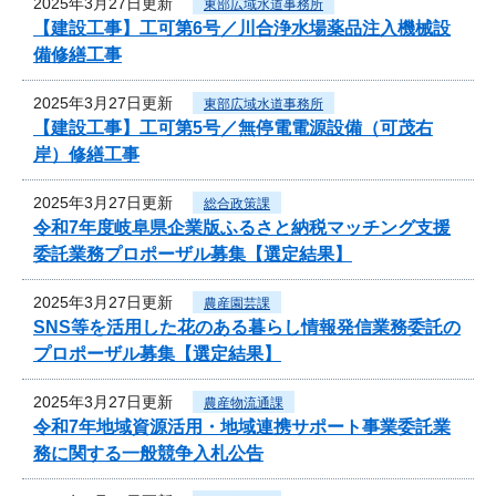
2025年3月27日更新
東部広域水道事務所
【建設工事】工可第6号／川合浄水場薬品注入機械設
備修繕工事
2025年3月27日更新
東部広域水道事務所
【建設工事】工可第5号／無停電電源設備（可茂右
岸）修繕工事
2025年3月27日更新
総合政策課
令和7年度岐阜県企業版ふるさと納税マッチング支援
委託業務プロポーザル募集【選定結果】
2025年3月27日更新
農産園芸課
SNS等を活用した花のある暮らし情報発信業務委託の
プロポーザル募集【選定結果】
2025年3月27日更新
農産物流通課
令和7年地域資源活用・地域連携サポート事業委託業
務に関する一般競争入札公告