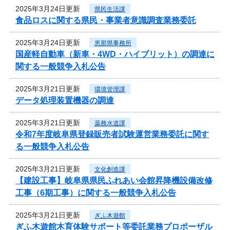
2025年3月24日更新
県民生活課
食品ロスに関する県民・事業者意識調査業務委託
2025年3月24日更新
恵那県事務所
国産軽自動車（新車・4WD・ハイブリット）の調達に
関する一般競争入札公告
2025年3月21日更新
環境管理課
データ処理装置機器の調達
2025年3月21日更新
薬務水道課
令和7年度岐阜県登録販売者試験運営業務委託に関す
る一般競争入札公告
2025年3月21日更新
文化創造課
【建設工事】岐阜県県民ふれあい会館昇降機設備改修
工事（6期工事）に関する一般競争入札公告
2025年3月21日更新
ぎふ木遊館
ぎふ木遊館木育体験サポート等委託業務プロポーザル