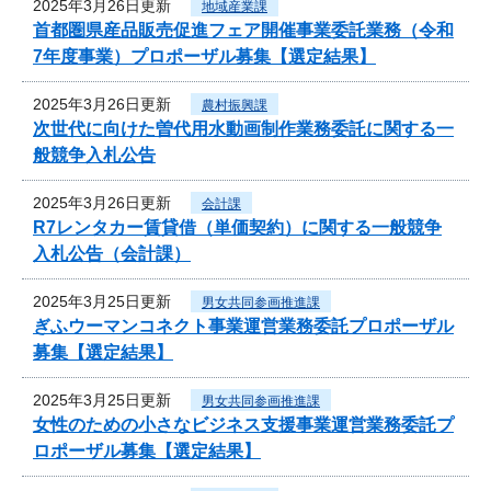
2025年3月26日更新
地域産業課
首都圏県産品販売促進フェア開催事業委託業務（令和
7年度事業）プロポーザル募集【選定結果】
2025年3月26日更新
農村振興課
次世代に向けた曽代用水動画制作業務委託に関する一
般競争入札公告
2025年3月26日更新
会計課
R7レンタカー賃貸借（単価契約）に関する一般競争
入札公告（会計課）
2025年3月25日更新
男女共同参画推進課
ぎふウーマンコネクト事業運営業務委託プロポーザル
募集【選定結果】
2025年3月25日更新
男女共同参画推進課
女性のための小さなビジネス支援事業運営業務委託プ
ロポーザル募集【選定結果】