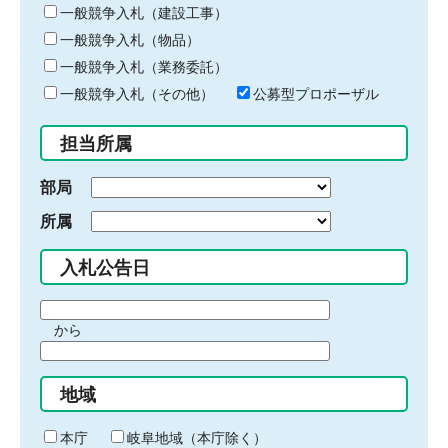
キ
一般競争入札（建設工事）
ー
一般競争入札（物品）
ワ
一般競争入札（業務委託）
ー
ド
一般競争入札（その他）
公募型プロポーザル
を
入
担当所属
力
部局
所属
入札公告日
期
から
間
期
の
間
始
地域
の
ま
終
り
わ
本庁
岐阜地域（本庁除く）