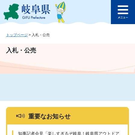
ペ
メ
このページの本文へ
ー
ニ
メ
ジ
ュ
ニ
の
ー
ュ
先
を
ー
頭
飛
トップページ
>
入札・公売
で
ば
す
し
入札・公売
。
て
本
文
へ
重要なお知らせ
知事記者会見「楽しすぎるぞ岐阜！岐阜県アウトドア