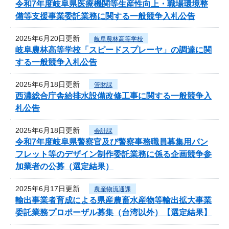
令和7年度岐阜県医療機関等生産性向上・職場環境整
備等支援事業委託業務に関する一般競争入札公告
2025年6月20日更新
岐阜農林高等学校
岐阜農林高等学校「スピードスプレーヤ」の調達に関
する一般競争入札公告
2025年6月18日更新
管財課
西濃総合庁舎給排水設備改修工事に関する一般競争入
札公告
2025年6月18日更新
会計課
令和7年度岐阜県警察官及び警察事務職員募集用パン
フレット等のデザイン制作委託業務に係る企画競争参
加業者の公募（選定結果）
2025年6月17日更新
農産物流通課
輸出事業者育成による県産農畜水産物等輸出拡大事業
委託業務プロポーザル募集（台湾以外）【選定結果】