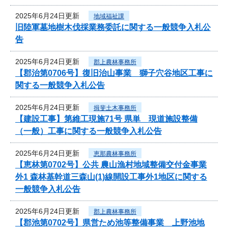
2025年6月24日更新
地域福祉課
旧陸軍墓地樹木伐採業務委託に関する一般競争入札公
告
2025年6月24日更新
郡上農林事務所
【郡治第0706号】復旧治山事業 獅子穴谷地区工事に
関する一般競争入札公告
2025年6月24日更新
揖斐土木事務所
【建設工事】第維工現施71号 県単 現道施設整備
（一般）工事に関する一般競争入札公告
2025年6月24日更新
恵那農林事務所
【恵林第0702号】公共 農山漁村地域整備交付金事業
外1 森林基幹道三森山(1)線開設工事外1地区に関する
一般競争入札公告
2025年6月24日更新
郡上農林事務所
【郡池第0702号】県営ため池等整備事業 上野池地