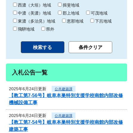
り
西濃（大垣）地域
揖斐地域
中濃（美濃）地域
郡上地域
可茂地域
東濃（多治見）地域
恵那地域
下呂地域
飛騨地域
県外
入札公告一覧
2025年6月24日更新
公共建築課
【教工第7-56号】岐阜本巣特別支援学校南館内部改修
機械設備工事
2025年6月24日更新
公共建築課
【教工第7-54号】岐阜本巣特別支援学校南館内部改修
建築工事