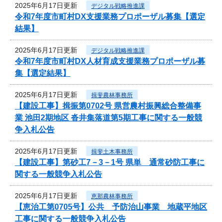
2025年6月17日更新
デジタル戦略推進課
令和7年度市町村DX支援業務プロポーザル募集【選定
結果】
2025年6月17日更新
デジタル戦略推進課
令和7年度市町村DX人材育成支援業務プロポーザル募
集【選定結果】
2025年6月17日更新
揖斐農林事務所
【建設工事】揖振第0702号 県営農村振興総合整備事
業 池田2期地区 沓井集落道第5期工事に関する一般競
争入札公告
2025年6月17日更新
揖斐土木事務所
【建設工事】第砂工7－3－1号 県単 通常砂防工事に
関する一般競争入札公告
2025年6月17日更新
恵那農林事務所
【恵治工第0705号】公共 予防治山事業 地蔵平地区
工事に関する一般競争入札公告