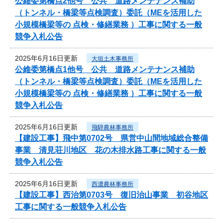
公維委第橋点2他号 公共 道路メンテナンス補助
（トンネル・橋梁等点検調査）委託（MEを活用した
小規模橋梁等の 点検・修繕業務 ）工事に関する一般
競争入札公告
2025年6月16日更新
大垣土木事務所
公維委第橋点1他号 公共 道路メンテナンス補助
（トンネル・橋梁等点検調査）委託（MEを活用した
小規模橋梁等の 点検・修繕業務 ）工事に関する一般
競争入札公告
2025年6月16日更新
飛騨農林事務所
【建設工事】飛中第0702号 県営中山間地域総合整備
事業 清見荘川地区 花の木排水路工事に関する一般
競争入札公告
2025年6月16日更新
西濃農林事務所
【建設工事】西治第0703号 復旧治山事業 初谷地区
工事に関する一般競争入札公告