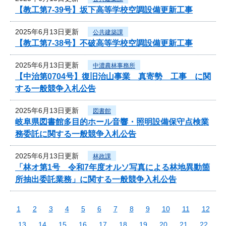
【教工第7-39号】坂下高等学校空調設備更新工事
2025年6月13日更新
公共建築課
【教工第7-38号】不破高等学校空調設備更新工事
2025年6月13日更新
中濃農林事務所
【中治第0704号】復旧治山事業 真寄勢 工事 に関
する一般競争入札公告
2025年6月13日更新
図書館
岐阜県図書館多目的ホール音響・照明設備保守点検業
務委託に関する一般競争入札公告
2025年6月13日更新
林政課
「林オ第1号 令和7年度オルソ写真による林地異動箇
所抽出委託業務」に関する一般競争入札公告
1
2
3
4
5
6
7
8
9
10
11
12
13
14
15
16
17
18
19
20
21
22