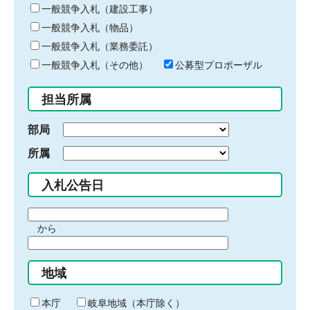
キ
一般競争入札（建設工事）
ー
一般競争入札（物品）
ワ
一般競争入札（業務委託）
ー
ド
一般競争入札（その他）
公募型プロポーザル
を
入
担当所属
力
部局
所属
入札公告日
期
から
間
期
の
間
始
地域
の
ま
終
り
わ
本庁
岐阜地域（本庁除く）