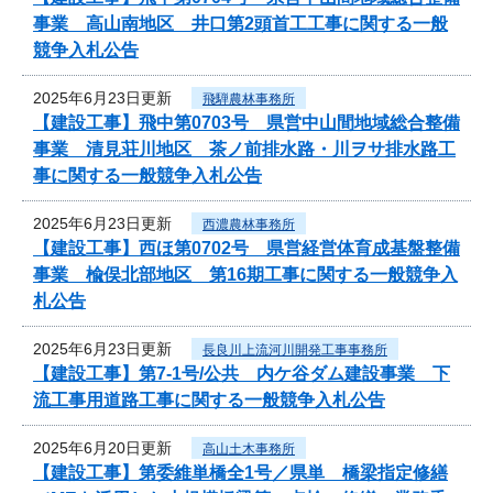
事業 高山南地区 井口第2頭首工工事に関する一般
競争入札公告
2025年6月23日更新
飛騨農林事務所
【建設工事】飛中第0703号 県営中山間地域総合整備
事業 清見荘川地区 茶ノ前排水路・川ヲサ排水路工
事に関する一般競争入札公告
2025年6月23日更新
西濃農林事務所
【建設工事】西ほ第0702号 県営経営体育成基盤整備
事業 楡俣北部地区 第16期工事に関する一般競争入
札公告
2025年6月23日更新
長良川上流河川開発工事事務所
【建設工事】第7-1号/公共 内ケ谷ダム建設事業 下
流工事用道路工事に関する一般競争入札公告
2025年6月20日更新
高山土木事務所
【建設工事】第委維単橋全1号／県単 橋梁指定修繕