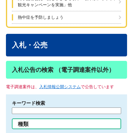
観光キャンペーンを実施」他
熱中症を予防しましょう
本
文
入札・公売
入札公告の検索 （電子調達案件以外）
電子調達案件は、
入札情報公開システム
で公告しています
キーワード検索
検
索
す
種類
る