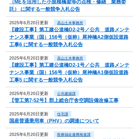
（MEを活用した小規模橋梁等の点検・修繕 業務委
託） に関する一般競争入札公告
2025年6月20日更新
高山土木事務所
【建設工事】第工建公道橋D2-2号／公共 道路メンテ
ナンス事業（国）156号（仮称）尾神橋A2側仮設道路
工事6 に関する一般競争入札公告
2025年6月20日更新
高山土木事務所
【建設工事】第工建公道橋D2-1号／公共 道路メンテ
ナンス事業（国）156号（仮称）尾神橋A1側仮設道路
工事5 に関する一般競争入札公告
2025年6月20日更新
公共建築課
【管工第7-52号】郡上総合庁舎空調設備改修工事
2025年6月20日更新
住宅課
国産普通乗用車（PHV）の調達について
2025年6月20日更新
医療福祉連携推進課