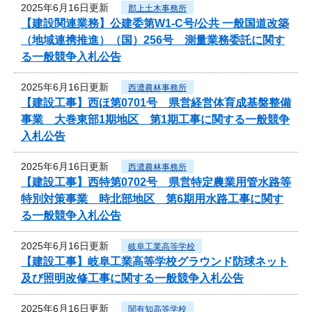
2025年6月16日更新
郡上土木事務所
【建設関連業務】公建委第W1-C号/公共 一般国道改築
（地域連携推進）（国）256号 測量業務委託に関す
る一般競争入札公告
2025年6月16日更新
西濃農林事務所
【建設工事】西ほ第0701号 県営経営体育成基盤整備
事業 大巻東部1期地区 第1期工事に関する一般競争
入札公告
2025年6月16日更新
西濃農林事務所
【建設工事】西特第0702号 県営特定農業用管水路等
特別対策事業 時北部地区 第6期用水路工事に関す
る一般競争入札公告
2025年6月16日更新
岐阜工業高等学校
【建設工事】岐阜工業高等学校グラウンド防球ネット
及び照明改修工事に関する一般競争入札公告
2025年6月16日更新
関有知高等学校