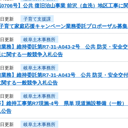
0706号】公共 復旧治山事業 前沢（血洗）地区工事に
7日更新
子育て支援課
度子育て家庭応援キャンペーン業務委託プロポーザル募集
7日更新
岐阜土木事務所
業務】維持委託第R7-31-A043-2号 公共 防災・
託に関する一般競争入札公告
7日更新
岐阜土木事務所
業務】維持委託第R7-31-A043号 公共 防災・安
に関する一般競争入札公告
7日更新
岐阜土木事務所
】維持工事第R7現施-4号 県単 現道施設整備（一般
札公告
7日更新
岐阜土木事務所