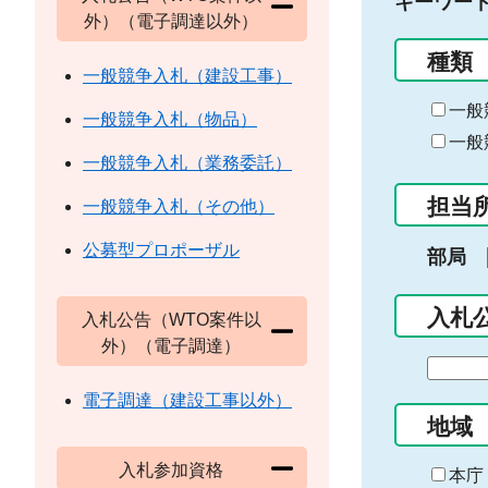
キーワー
外）（電子調達以外）
種類
一般競争入札（建設工事）
一般
一般競争入札（物品）
一般
一般競争入札（業務委託）
担当
一般競争入札（その他）
公募型プロポーザル
部局
入札
入札公告（WTO案件以
外）（電子調達）
期
間
電子調達（建設工事以外）
の
地域
始
入札参加資格
ま
本庁