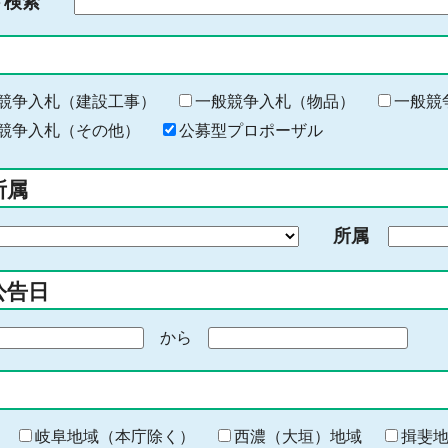
ド検索
検
索
す
る
キ
競争入札（建設工事）
一般競争入札（物品）
一般競
ー
競争入札（その他）
公募型プロポーザル
ワ
ー
所属
ド
を
所属
入
力
公告日
から
期
間
の
終
わ
岐阜地域（本庁除く）
西濃（大垣）地域
揖斐