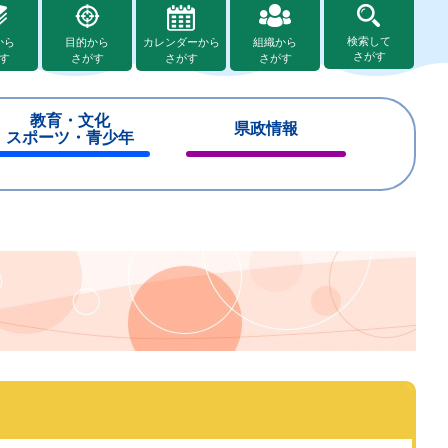
検索して
から
目的から
カレンダーから
組織から
さがす
す
さがす
さがす
さがす
教育・文化
県政情報
スポーツ・青少年
閉
閉
じ
じ
る
る