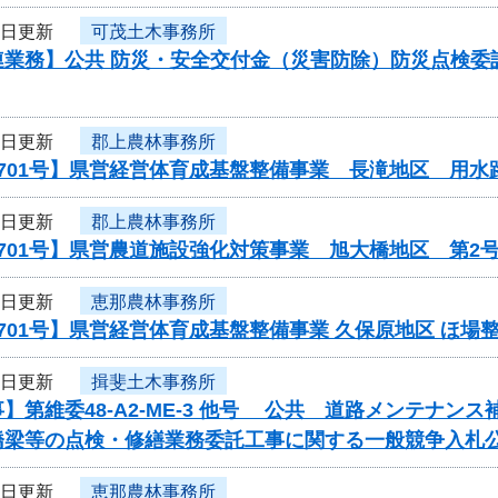
8日更新
可茂土木事務所
業務】公共 防災・安全交付金（災害防除）防災点検委託/
8日更新
郡上農林事務所
701号】県営経営体育成基盤整備事業 長滝地区 用水
8日更新
郡上農林事務所
701号】県営農道施設強化対策事業 旭大橋地区 第2
8日更新
恵那農林事務所
701号】県営経営体育成基盤整備事業 久保原地区 ほ場
8日更新
揖斐土木事務所
】第維委48-A2-ME-3 他号 公共 道路メンテナ
橋梁等の点検・修繕業務委託工事に関する一般競争入札
8日更新
恵那農林事務所