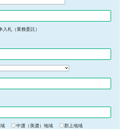
争入札（業務委託）
地域
中濃（美濃）地域
郡上地域