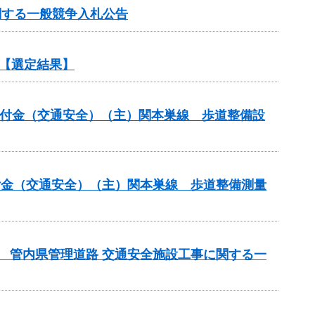
関する一般競争入札公告
【選定結果】
安全交付金（交通安全）（主）関本巣線 歩道整備設
全交付金（交通安全）（主）関本巣線 歩道整備測量
） 管内県管理道路 交通安全施設工事に関する一