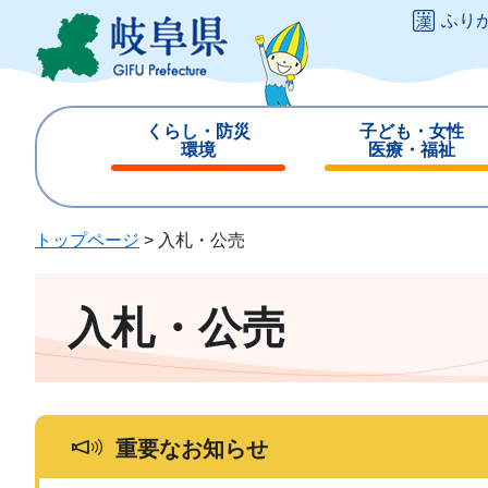
ペ
メ
ふり
ー
ニ
ジ
ュ
の
ー
先
を
くらし・防災
子ども・女性
頭
飛
環境
医療・福祉
で
ば
閉
閉
す
し
じ
じ
。
て
る
る
トップページ
>
入札・公売
本
文
へ
入札・公売
重要なお知らせ