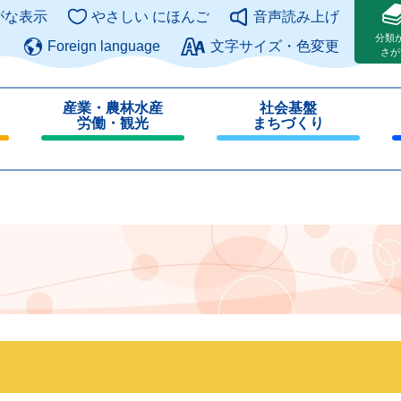
このページの本文へ
がな表示
やさしい にほんご
音声読み上げ
分類
Foreign language
文字サイズ・色変更
さが
産業・農林水産
社会基盤
労働・観光
まちづくり
閉
閉
じ
じ
る
る