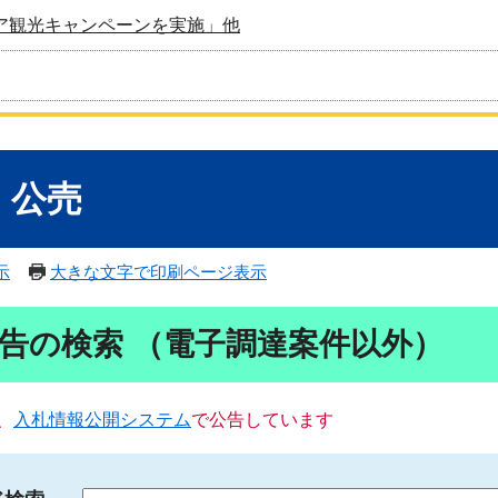
ア観光キャンペーンを実施」他
・公売
示
大きな文字で印刷ページ表示
告の検索 （電子調達案件以外）
、
入札情報公開システム
で公告しています