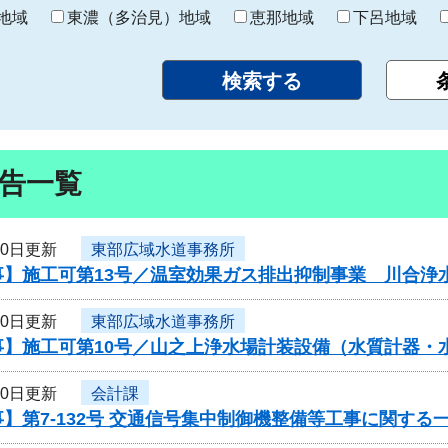
り
地域
東濃（多治見）地域
恵那地域
下呂地域
告一覧
10日更新
東部広域水道事務所
事】施工可第13号／温室効果ガス排出抑制事業 川合浄
10日更新
東部広域水道事務所
事】施工可第10号／山之上浄水場計装設備（水質計器・
10日更新
会計課
】第7-132号 交通信号集中制御機整備等工事に関する