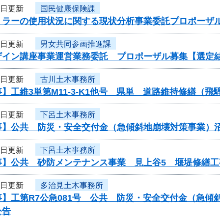
9日更新
国民健康保険課
ミラーの使用状況に関する現状分析事業委託プロポーザ
9日更新
男女共同参画推進課
ザイン講座事業運営業務委託 プロポーザル募集【選定
8日更新
古川土木事務所
】工維3単第M11-3-K1他号 県単 道路維持修繕（
8日更新
下呂土木事務所
事】公共 防災・安全交付金（急傾斜地崩壊対策事業）
8日更新
下呂土木事務所
事】公共 砂防メンテナンス事業 見上谷5 堰堤修繕
8日更新
多治見土木事務所
事】工第R7公急081号 公共 防災・安全交付金（急
公告