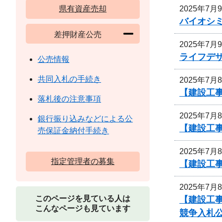
2025年7月
県有資産売却
バイオシ
差押財産公売
2025年7月
ライフデ
公売情報
共同入札の手続き
2025年7月
【建設工事
落札後の注意事項
2025年7月
銀行振り込みなどによる公
【建設工
売保証金納付手続き
2025年7月
指定管理者の募集
【建設工
2025年7月
このページを見ている人は
【建設工
こんなページも見ています
競争入札