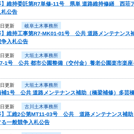
】維持委託第R7単修-11号 県単 道路維持修繕 西荘
入札公告
7日更新
岐阜土木事務所
】維持工事第R7-MK01-01号 公共 道路メンテナン
競争入札公告
7日更新
大垣土木事務所
7-1号 公共 都市公園整備（交付金）養老公園楽市楽
7日更新
大垣土木事務所
橋補1号 公共 道路メンテナンス補助（橋梁補修）多芸
7日更新
古川土木事務所
】工維2公第MT11-03号 公共 道路メンテナンス
する一般競争入札公告