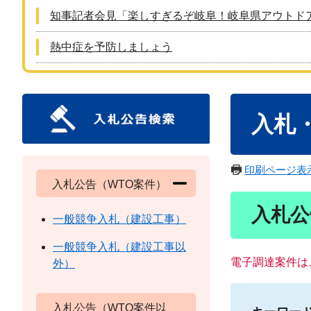
知事記者会見「楽しすぎるぞ岐阜！岐阜県アウトド
熱中症を予防しましょう
本
入札
文
印刷ページ表
入札公告（WTO案件）
入札公
一般競争入札（建設工事）
一般競争入札（建設工事以
電子調達案件は
外）
入札公告（WTO案件以