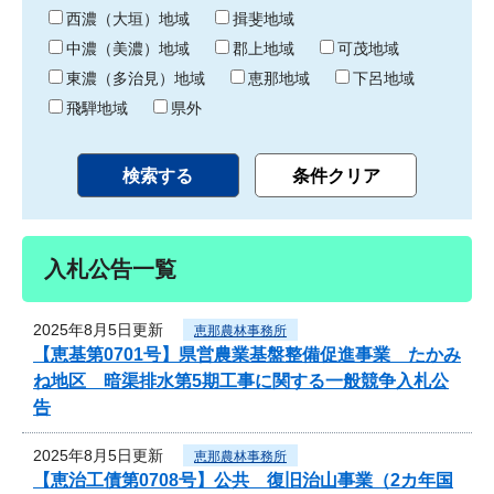
り
西濃（大垣）地域
揖斐地域
中濃（美濃）地域
郡上地域
可茂地域
東濃（多治見）地域
恵那地域
下呂地域
飛騨地域
県外
入札公告一覧
2025年8月5日更新
恵那農林事務所
【恵基第0701号】県営農業基盤整備促進事業 たかみ
ね地区 暗渠排水第5期工事に関する一般競争入札公
告
2025年8月5日更新
恵那農林事務所
【恵治工債第0708号】公共 復旧治山事業（2カ年国