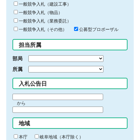
キ
一般競争入札（建設工事）
ー
一般競争入札（物品）
ワ
一般競争入札（業務委託）
ー
ド
一般競争入札（その他）
公募型プロポーザル
を
入
担当所属
力
部局
所属
入札公告日
期
から
間
期
の
間
始
地域
の
ま
終
り
わ
本庁
岐阜地域（本庁除く）