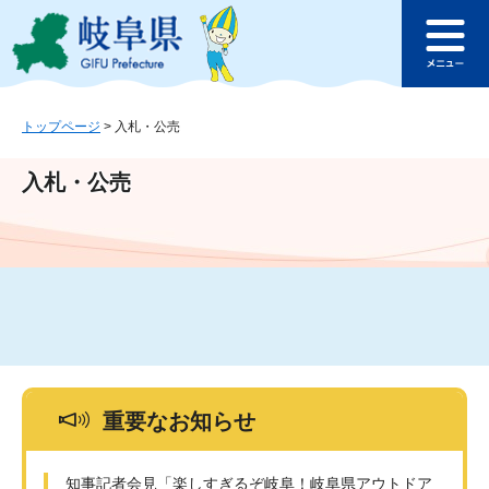
ペ
メ
このページの本文へ
ー
ニ
メ
ジ
ュ
ニ
の
ー
ュ
先
を
ー
頭
飛
トップページ
>
入札・公売
で
ば
す
し
入札・公売
。
て
本
文
へ
重要なお知らせ
知事記者会見「楽しすぎるぞ岐阜！岐阜県アウトドア