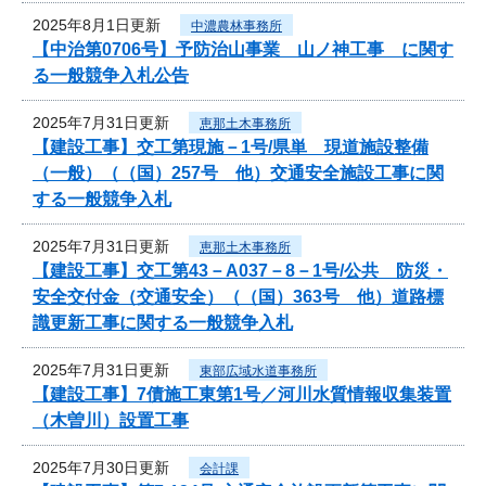
2025年8月1日更新
中濃農林事務所
【中治第0706号】予防治山事業 山ノ神工事 に関す
る一般競争入札公告
2025年7月31日更新
恵那土木事務所
【建設工事】交工第現施－1号/県単 現道施設整備
（一般）（（国）257号 他）交通安全施設工事に関
する一般競争入札
2025年7月31日更新
恵那土木事務所
【建設工事】交工第43－A037－8－1号/公共 防災・
安全交付金（交通安全）（（国）363号 他）道路標
識更新工事に関する一般競争入札
2025年7月31日更新
東部広域水道事務所
【建設工事】7債施工東第1号／河川水質情報収集装置
（木曽川）設置工事
2025年7月30日更新
会計課