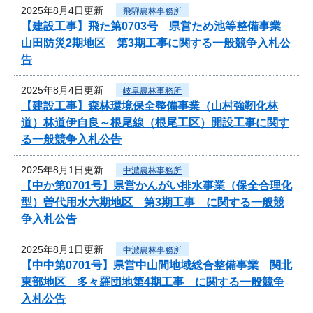
2025年8月4日更新
飛騨農林事務所
【建設工事】飛た第0703号 県営ため池等整備事業
山田防災2期地区 第3期工事に関する一般競争入札公
告
2025年8月4日更新
岐阜農林事務所
【建設工事】森林環境保全整備事業（山村強靭化林
道）林道伊自良～根尾線（根尾工区）開設工事に関す
る一般競争入札公告
2025年8月1日更新
中濃農林事務所
【中か第0701号】県営かんがい排水事業（保全合理化
型）曽代用水六期地区 第3期工事 に関する一般競
争入札公告
2025年8月1日更新
中濃農林事務所
【中中第0701号】県営中山間地域総合整備事業 関北
東部地区 多々羅団地第4期工事 に関する一般競争
入札公告