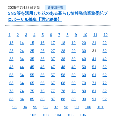
2025年7月28日更新
農産園芸課
SNS等を活用した花のある暮らし情報発信業務委託プ
ロポーザル募集【選定結果】
1
2
3
4
5
6
7
8
9
10
11
12
13
14
15
16
17
18
19
20
21
22
23
24
25
26
27
28
29
30
31
32
33
34
35
36
37
38
39
40
41
42
43
44
45
46
47
48
49
50
51
52
53
54
55
56
57
58
59
60
61
62
63
64
65
66
67
68
69
70
71
72
73
74
75
76
77
78
79
80
81
82
83
84
85
86
87
88
89
90
91
92
93
94
95
96
97
98
99
100
101
102
103
104
105
106