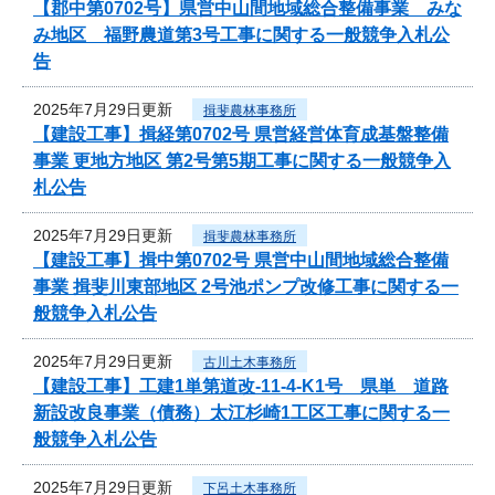
【郡中第0702号】県営中山間地域総合整備事業 みな
み地区 福野農道第3号工事に関する一般競争入札公
告
2025年7月29日更新
揖斐農林事務所
【建設工事】揖経第0702号 県営経営体育成基盤整備
事業 更地方地区 第2号第5期工事に関する一般競争入
札公告
2025年7月29日更新
揖斐農林事務所
【建設工事】揖中第0702号 県営中山間地域総合整備
事業 揖斐川東部地区 2号池ポンプ改修工事に関する一
般競争入札公告
2025年7月29日更新
古川土木事務所
【建設工事】工建1単第道改-11-4-K1号 県単 道路
新設改良事業（債務）太江杉崎1工区工事に関する一
般競争入札公告
2025年7月29日更新
下呂土木事務所