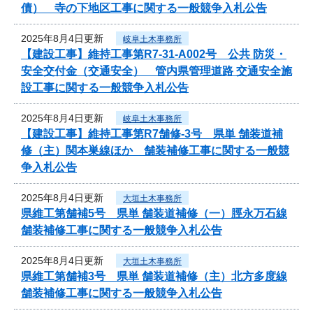
債） 寺の下地区工事に関する一般競争入札公告
2025年8月4日更新
岐阜土木事務所
【建設工事】維持工事第R7-31-A002号 公共 防災・
安全交付金（交通安全） 管内県管理道路 交通安全施
設工事に関する一般競争入札公告
2025年8月4日更新
岐阜土木事務所
【建設工事】維持工事第R7舗修-3号 県単 舗装道補
修（主）関本巣線ほか 舗装補修工事に関する一般競
争入札公告
2025年8月4日更新
大垣土木事務所
県維工第舗補5号 県単 舗装道補修（一）脛永万石線
舗装補修工事に関する一般競争入札公告
2025年8月4日更新
大垣土木事務所
県維工第舗補3号 県単 舗装道補修（主）北方多度線
舗装補修工事に関する一般競争入札公告