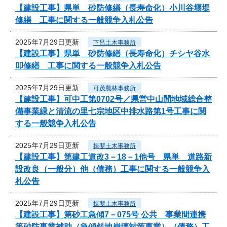
【建設工事】県単 砂防修繕（長寿命化）小川谷堰堤
修繕 工事に関する一般競争入札公告
2025年7月29日更新
下呂土木事務所
【建設工事】県単 砂防修繕（長寿命化）チシヤ谷水
叩修繕 工事に関する一般競争入札公告
2025年7月29日更新
可茂農林事務所
【建設工事】可中工第0702号／県営中山間地域総合整
備事業緑と清流の里七宗地区中排水路第1号工事に関
する一般競争入札公告
2025年7月29日更新
揖斐土木事務所
【建設工事】第建工道改3－18－1他号 県単 道路新
設改良（一般分）他（債務）工事に関する一般競争入
札公告
2025年7月29日更新
揖斐土木事務所
【建設工事】第砂工急傾7－075号 公共 事業間連携
等砂防事業補助（急傾斜地崩壊対策事業）（債務）工