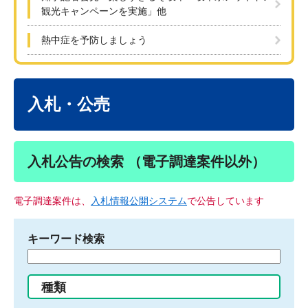
観光キャンペーンを実施」他
熱中症を予防しましょう
本
文
入札・公売
入札公告の検索 （電子調達案件以外）
電子調達案件は、
入札情報公開システム
で公告しています
キーワード検索
検
索
す
種類
る