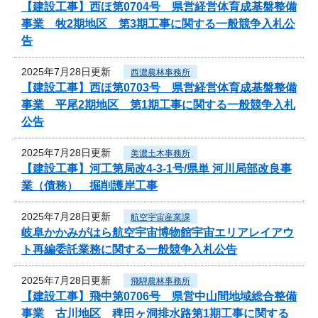
【建設工事】西ほ第0704号 県営経営体育成基盤整備
事業 牧2期地区 第3期工事に関する一般競争入札公
告
2025年7月28日更新
西濃農林事務所
【建設工事】西ほ第0703号 県営経営体育成基盤整備
事業 平尾2期地区 第1期工事に関する一般競争入札
公告
2025年7月28日更新
美濃土木事務所
【建設工事】河工第局改4-3-1号/県単 河川局部改良事
業（債務） 掘削護岸工事
2025年7月28日更新
航空宇宙産業課
岐阜かかみがはら航空宇宙博物館宇宙エリアレイアウ
ト再編委託業務に関する一般競争入札公告
2025年7月28日更新
飛騨農林事務所
【建設工事】飛中第0706号 県営中山間地域総合整備
事業 古川地区 稗田ヶ洞排水路第1期工事に関する