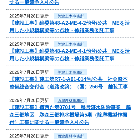
する一般競争入札公告
2025年7月28日更新
美濃土木事務所
【建設工事】維委第48-A2-ME-4-2他号/公共 MEを活
用した小規模橋梁等の点検・修繕業務委託工事
2025年7月28日更新
美濃土木事務所
【建設工事】維委第48-A2-ME-4-1他号/公共 MEを活
用した小規模橋梁等の点検・修繕業務委託工事
2025年7月28日更新
美濃土木事務所
【建設工事】建工第R7-1-A01-014号/公共 社会資本
整備総合交付金（道路改築）（国）256号 舗装工事
2025年7月28日更新
西濃農林事務所
【建設工事】債西た第0701号 県営湛水防除事業 鵜
森三郷地区 鵜森三郷排水機場第5期（除塵機製作据
付）工事に関する一般競争入札公告
2025年7月28日更新
西濃農林事務所