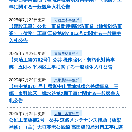
事に関する一般競争入札公告
2025年7月29日更新
可茂土木事務所
【建設工事】公共 事業間連携砂防事業（通常砂防事
業）（債務）工事/工砂第砂7-012号に関する一般競争
入札公告
2025年7月29日更新
東濃農林事務所
【東治工第0702号】公共 機能強化・老朽化対策事
業 五郎ヶ平地区工事に関する一般競争入札公告
2025年7月29日更新
恵那農林事務所
【恵中第0701号】県営中山間地域総合整備事業 三
郷・東野地区 排水路第2期工事に関する一般競争入
札公告
2025年7月28日更新
大垣土木事務所
公維工第橋補2号 公共 道路メンテナンス補助（橋梁
補修）（主）大垣養老公園線 高田橋段差対策工事に関