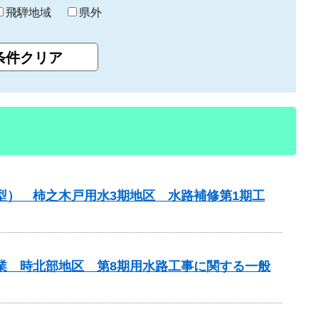
飛騨地域
県外
型） 柿之木戸用水3期地区 水路補修第1期工
事業 時北部地区 第8期用水路工事に関する一般