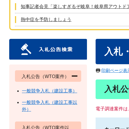
知事記者会見「楽しすぎるぞ岐阜！岐阜県アウトド
熱中症を予防しましょう
本
入札
文
印刷ページ表
入札公告（WTO案件）
入札公
一般競争入札（建設工事）
一般競争入札（建設工事以
電子調達案件は
外）
入札公告（WTO案件以