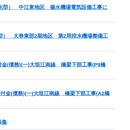
理化型） 中江東地区 揚水機場電気設備工事に
型） 大巻東部2期地区 第2用排水機場整備工
交付金(債務)(一)大垣江南線 橋梁下部工事(P9橋
交付金(債務)(一)大垣江南線 橋梁下部工事(A2橋
募集