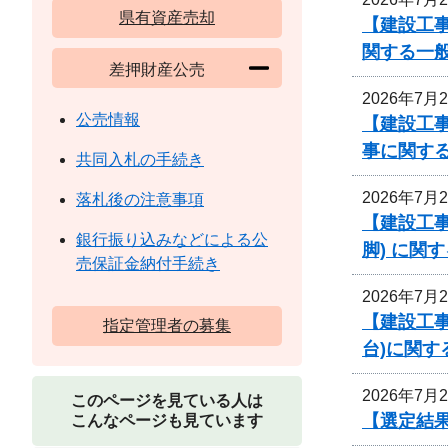
県有資産売却
【建設工
関する一
差押財産公売
2026年7月
公売情報
【建設工事
事に関す
共同入札の手続き
2026年7月
落札後の注意事項
【建設工事
銀行振り込みなどによる公
脚) に関
売保証金納付手続き
2026年7月
【建設工事
指定管理者の募集
台)に関す
2026年7月
このページを見ている人は
【選定結
こんなページも見ています