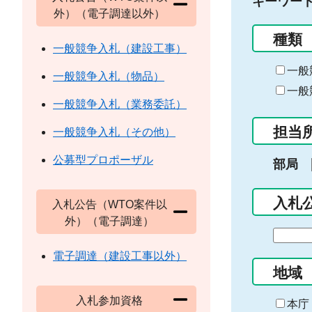
キーワー
外）（電子調達以外）
種類
一般競争入札（建設工事）
一般
一般競争入札（物品）
一般
一般競争入札（業務委託）
担当
一般競争入札（その他）
公募型プロポーザル
部局
入札
入札公告（WTO案件以
外）（電子調達）
期
間
電子調達（建設工事以外）
の
地域
始
入札参加資格
ま
本庁