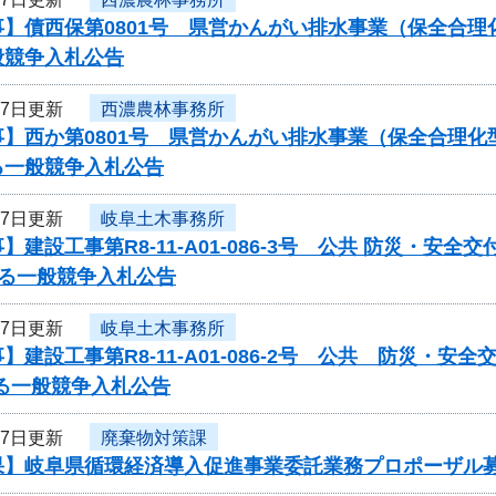
事】債西保第0801号 県営かんがい排水事業（保全合
般競争入札公告
27日更新
西濃農林事務所
】西か第0801号 県営かんがい排水事業（保全合理化
る一般競争入札公告
27日更新
岐阜土木事務所
】建設工事第R8-11-A01-086-3号 公共 防災・安全
する一般競争入札公告
27日更新
岐阜土木事務所
】建設工事第R8-11-A01-086-2号 公共 防災・安全
る一般競争入札公告
27日更新
廃棄物対策課
果】岐阜県循環経済導入促進事業委託業務プロポーザル