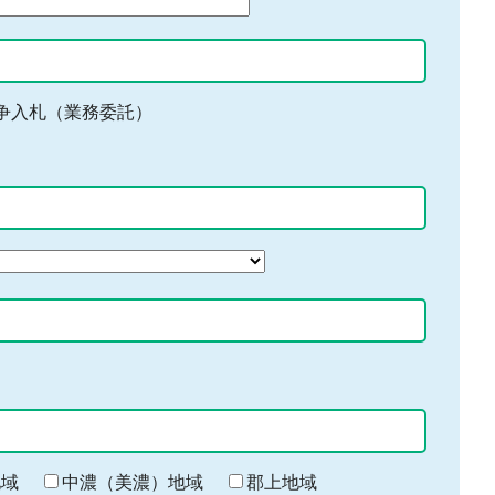
争入札（業務委託）
地域
中濃（美濃）地域
郡上地域