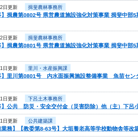
22日更新
揖斐農林事務所
】揖農第0802号 県営農道施設強化対策事業 揖斐中部
22日更新
揖斐農林事務所
】揖農第0801号 県営農道施設強化対策事業 揖斐中部
21日更新
里川・水産振興課
事】里川第0801号 内水面振興施設整備事業 魚苗セ
21日更新
下呂土木事務所
事】公共 防災・安全交付金（災害防除）他（主）下呂
21日更新
公共建築課
連業務】【教委第8-63号】大垣養老高等学校動物舎等