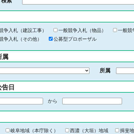
ド検索
検
索
す
る
キ
競争入札（建設工事）
一般競争入札（物品）
一般競
ー
競争入札（その他）
公募型プロポーザル
ワ
ー
所属
ド
を
所属
入
力
公告日
から
期
間
の
終
わ
岐阜地域（本庁除く）
西濃（大垣）地域
揖斐