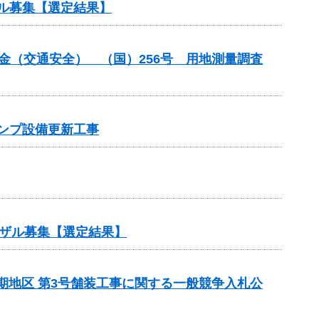
ル募集【選定結果】
付金（交通安全） （国）256号 用地測量調査
ポンプ設備更新工事
ザル募集【選定結果】
5期地区 第3号舗装工事に関する一般競争入札公