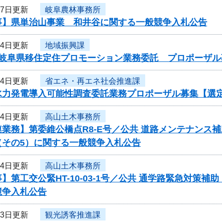
27日更新
岐阜農林事務所
事】県単治山事業 和井谷に関する一般競争入札公告
24日更新
地域振興課
度岐阜県移住定住プロモーション業務委託 プロポーザル
24日更新
省エネ・再エネ社会推進課
水力発電導入可能性調査委託業務プロポーザル募集【選
24日更新
高山土木事務所
業務】第委維公橋点R8-E号／公共 道路メンテナンス
（その5）に関する一般競争入札公告
24日更新
高山土木事務所
】第工交公緊HT-10-03-1号／公共 通学路緊急対策補
競争入札公告
23日更新
観光誘客推進課