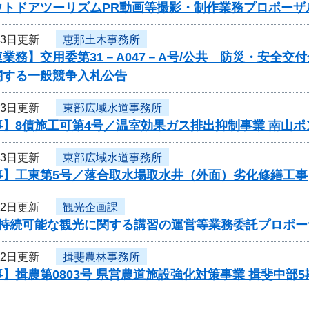
ウトドアツーリズムPR動画等撮影・制作業務プロポーザ
23日更新
恵那土木事務所
業務】交用委第31－A047－A号/公共 防災・安全交
関する一般競争入札公告
23日更新
東部広域水道事務所
事】8債施工可第4号／温室効果ガス排出抑制事業 南山
23日更新
東部広域水道事務所
事】工東第5号／落合取水場取水井（外面）劣化修繕工事
22日更新
観光企画課
度持続可能な観光に関する講習の運営等業務委託プロポー
22日更新
揖斐農林事務所
】揖農第0803号 県営農道施設強化対策事業 揖斐中部