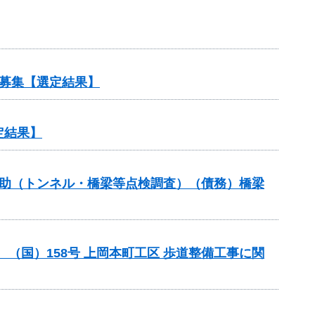
募集【選定結果】
定結果】
補助（トンネル・橋梁等点検調査）（債務）橋梁
助 （国）158号 上岡本町工区 歩道整備工事に関