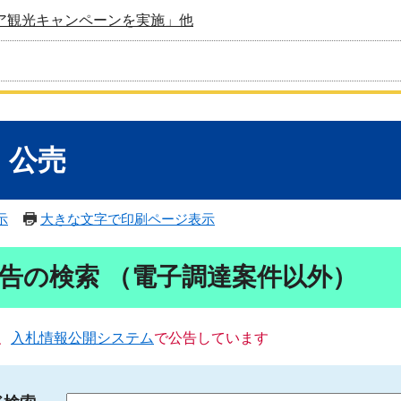
ア観光キャンペーンを実施」他
・公売
示
大きな文字で印刷ページ表示
告の検索 （電子調達案件以外）
、
入札情報公開システム
で公告しています