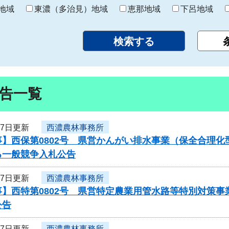
り
地域
東濃（多治見）地域
恵那地域
下呂地域
告一覧
27日更新
西濃農林事務所
】西保第0802号 県営かんがい排水事業（保全合理化
る一般競争入札公告
27日更新
西濃農林事務所
事】西特第0802号 県営特定農業用管水路等特別対策
公告
27日更新
西濃農林事務所