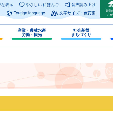
このページの本文へ
がな表示
やさしい にほんご
音声読み上げ
分類
Foreign language
文字サイズ・色変更
さが
産業・農林水産
社会基盤
労働・観光
まちづくり
閉
閉
じ
じ
る
る