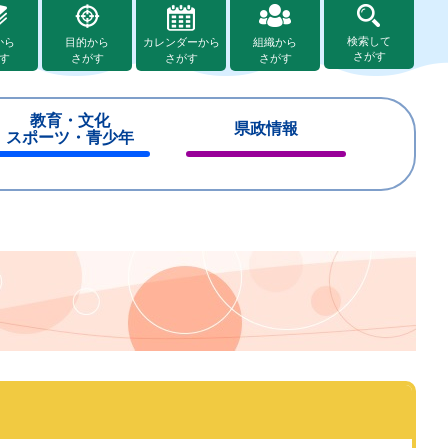
検索して
から
目的から
カレンダーから
組織から
さがす
す
さがす
さがす
さがす
教育・文化
県政情報
スポーツ・青少年
閉
閉
じ
じ
る
る