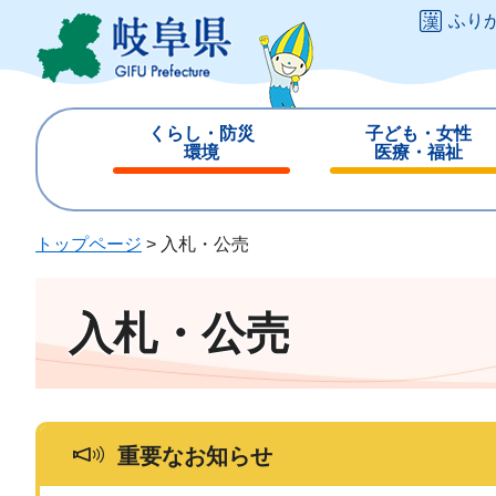
ペ
メ
ふり
ー
ニ
ジ
ュ
の
ー
先
を
くらし・防災
子ども・女性
頭
飛
環境
医療・福祉
で
ば
閉
閉
す
し
じ
じ
。
て
る
る
トップページ
>
入札・公売
本
文
へ
入札・公売
重要なお知らせ