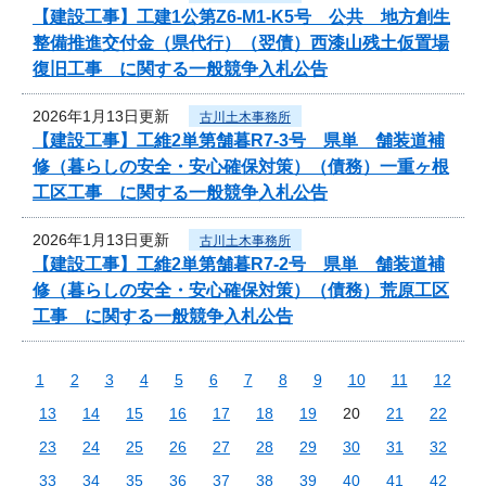
【建設工事】工建1公第Z6-M1-K5号 公共 地方創生
整備推進交付金（県代行）（翌債）西漆山残土仮置場
復旧工事 に関する一般競争入札公告
2026年1月13日更新
古川土木事務所
【建設工事】工維2単第舗暮R7-3号 県単 舗装道補
修（暮らしの安全・安心確保対策）（債務）一重ヶ根
工区工事 に関する一般競争入札公告
2026年1月13日更新
古川土木事務所
【建設工事】工維2単第舗暮R7-2号 県単 舗装道補
修（暮らしの安全・安心確保対策）（債務）荒原工区
工事 に関する一般競争入札公告
1
2
3
4
5
6
7
8
9
10
11
12
13
14
15
16
17
18
19
20
21
22
23
24
25
26
27
28
29
30
31
32
33
34
35
36
37
38
39
40
41
42