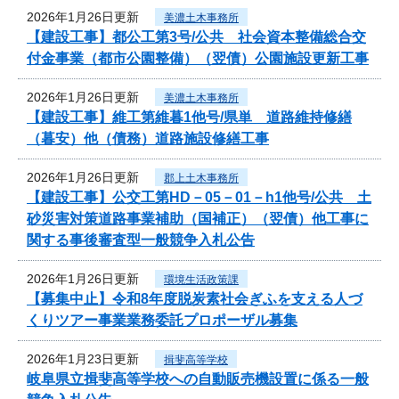
2026年1月26日更新
美濃土木事務所
【建設工事】都公工第3号/公共 社会資本整備総合交
付金事業（都市公園整備）（翌債）公園施設更新工事
2026年1月26日更新
美濃土木事務所
【建設工事】維工第維暮1他号/県単 道路維持修繕
（暮安）他（債務）道路施設修繕工事
2026年1月26日更新
郡上土木事務所
【建設工事】公交工第HD－05－01－h1他号/公共 土
砂災害対策道路事業補助（国補正）（翌債）他工事に
関する事後審査型一般競争入札公告
2026年1月26日更新
環境生活政策課
【募集中止】令和8年度脱炭素社会ぎふを支える人づ
くりツアー事業業務委託プロポーザル募集
2026年1月23日更新
揖斐高等学校
岐阜県立揖斐高等学校への自動販売機設置に係る一般