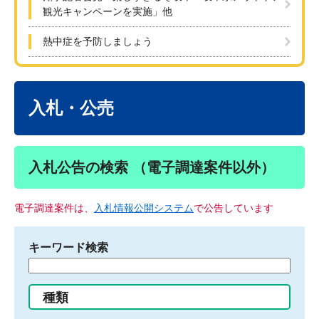
観光キャンペーンを実施」他
熱中症を予防しましょう
本
文
入札・公売
入札公告の検索 （電子調達案件以外）
電子調達案件は、
入札情報公開システム
で公告しています
キーワード検索
検
索
す
種類
る