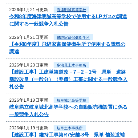
2026年1月21日更新
海津明誠高等学校
令和8年度海津明誠高等学校で使用するLPガスの調達
に関する一般競争入札公告
2026年1月21日更新
飛騨家畜保健衛生所
【令和8年度】飛騨家畜保健衛生所で使用する電気の
調達
2026年1月20日更新
多治見土木事務所
【建設工事】工建単第道改－7－2－1号 県単 道路
新設改良（一般分）（翌債）工事に関する一般競争入
札公告
2026年1月19日更新
岐阜城北高等学校
岐阜県立岐阜城北高等学校への自動販売機設置に係る
一般競争入札公告
2026年1月19日更新
岐阜土木事務所
【建設工事】維持工事第R7安舗-8号 県単 舗装道補