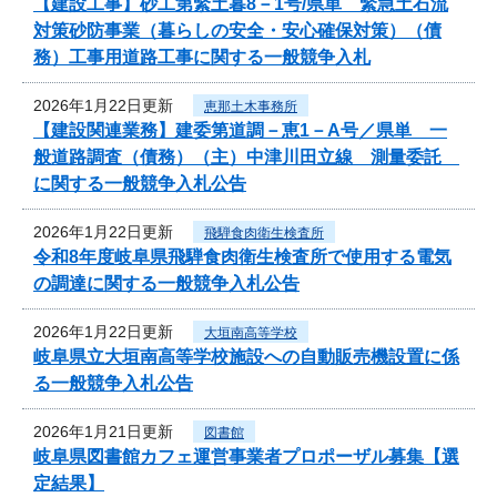
【建設工事】砂工第緊土暮8－1号/県単 緊急土石流
対策砂防事業（暮らしの安全・安心確保対策）（債
務）工事用道路工事に関する一般競争入札
2026年1月22日更新
恵那土木事務所
【建設関連業務】建委第道調－恵1－A号／県単 一
般道路調査（債務）（主）中津川田立線 測量委託
に関する一般競争入札公告
2026年1月22日更新
飛騨食肉衛生検査所
令和8年度岐阜県飛騨食肉衛生検査所で使用する電気
の調達に関する一般競争入札公告
2026年1月22日更新
大垣南高等学校
岐阜県立大垣南高等学校施設への自動販売機設置に係
る一般競争入札公告
2026年1月21日更新
図書館
岐阜県図書館カフェ運営事業者プロポーザル募集【選
定結果】