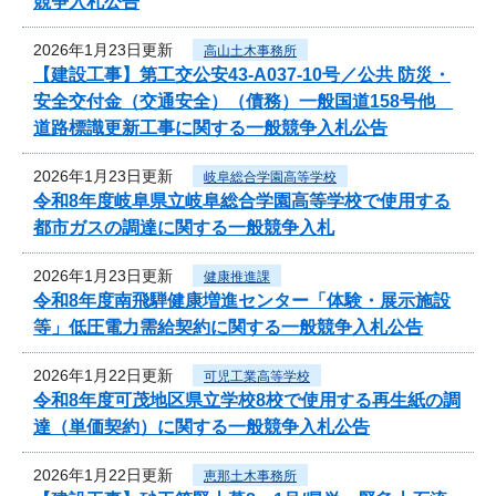
競争入札公告
2026年1月23日更新
高山土木事務所
【建設工事】第工交公安43-A037-10号／公共 防災・
安全交付金（交通安全）（債務）一般国道158号他
道路標識更新工事に関する一般競争入札公告
2026年1月23日更新
岐阜総合学園高等学校
令和8年度岐阜県立岐阜総合学園高等学校で使用する
都市ガスの調達に関する一般競争入札
2026年1月23日更新
健康推進課
令和8年度南飛騨健康増進センター「体験・展示施設
等」低圧電力需給契約に関する一般競争入札公告
2026年1月22日更新
可児工業高等学校
令和8年度可茂地区県立学校8校で使用する再生紙の調
達（単価契約）に関する一般競争入札公告
2026年1月22日更新
恵那土木事務所