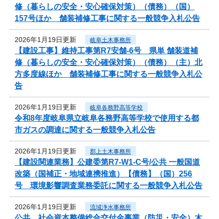
修（暮らしの安全・安心確保対策）（債務）（国）
157号ほか 舗装補修工事に関する一般競争入札公告
2026年1月19日更新
岐阜土木事務所
【建設工事】維持工事第R7安舗-6号 県単 舗装道補
修（暮らしの安全・安心確保対策）（債務）（主）北
方多度線ほか 舗装補修工事に関する一般競争入札公
告
2026年1月19日更新
岐阜各務野高等学校
令和8年度岐阜県立岐阜各務野高等学校で使用する都
市ガスの調達に関する一般競争入札公告
2026年1月19日更新
郡上土木事務所
【建設関連業務】公建委第R7-W1-C号/公共 一般国道
改築（国補正・地域連携推進）【債務】（国）256
号 環境影響調査業務委託に関する一般競争入札公告
2026年1月19日更新
流域浄水事務所
公共 社会資本整備総合交付金事業（防災・安全）木