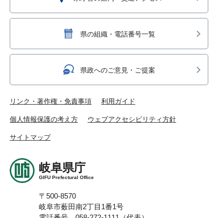
県の組織・電話番号一覧
県政へのご意見・ご提案
リンク・著作権・免責事項
利用ガイド
個人情報保護の考え方
ウェブアクセシビリティ方針
サイトマップ
岐阜県庁
GIFU Prefectural Office
〒500-8570
岐阜市薮田南2丁目1番1号
電話番号 058-272-1111（代表）