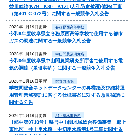
曽川幹線(K79、K80、K121)人孔防食被覆(債務)工事
（第401-C-072号）に関する一般競争入札公告
2026年1月19日更新
各務原西高等学校
令和8年度岐阜県立各務原西高等学校で使用する都市
ガスの調達に関する一般競争入札公告
2026年1月16日更新
中山間農業研究所
令和8年度岐阜県中山間農業研究所庁舎で使用する電
気の調達（単価契約）に関する一般競争入札公告
2026年1月16日更新
教育財務課
学校間総合ネットデータセンターの再構築及び維持運
用管理業務委託に関する仕様書案に対する意見招請に
関する公告
2026年1月16日更新
郡上農林事務所
【郡中第0710号】県営中山間地域総合整備事業 郡上
東地区 井上用水路・中切用水路第1号工事に関する