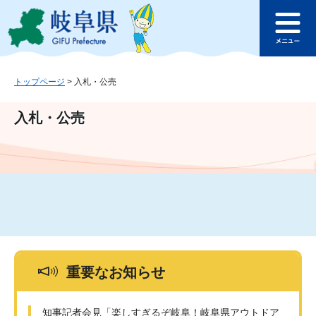
ペ
メ
このページの本文へ
ー
ニ
メ
ジ
ュ
ニ
の
ー
ュ
先
を
ー
頭
飛
トップページ
>
入札・公売
で
ば
す
し
入札・公売
。
て
本
文
へ
重要なお知らせ
知事記者会見「楽しすぎるぞ岐阜！岐阜県アウトドア