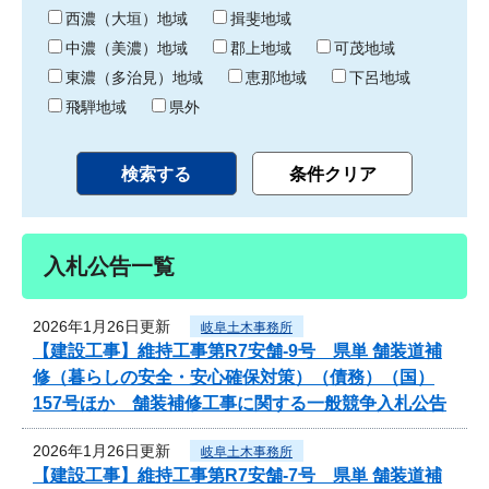
り
西濃（大垣）地域
揖斐地域
中濃（美濃）地域
郡上地域
可茂地域
東濃（多治見）地域
恵那地域
下呂地域
飛騨地域
県外
入札公告一覧
2026年1月26日更新
岐阜土木事務所
【建設工事】維持工事第R7安舗-9号 県単 舗装道補
修（暮らしの安全・安心確保対策）（債務）（国）
157号ほか 舗装補修工事に関する一般競争入札公告
2026年1月26日更新
岐阜土木事務所
【建設工事】維持工事第R7安舗-7号 県単 舗装道補