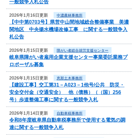
一般競争入札公告
2026年1月16日更新
中濃農林事務所
【中中第0703号】県営中山間地域総合整備事業 美濃
関地区 中央揚水機場改修工事 に関する一般競争入
札公告
2026年1月15日更新
障がい者総合就労支援センター
岐阜県障がい者雇用企業支援センター事業委託業務プ
ロポーザル募集
2026年1月15日更新
恵那土木事務所
【建設工事】交工第31－A023－1他号/公共 防災・
安全交付金（交通安全） 他（債務）（（国）256
号）歩道整備工事に関する一般競争入札
2026年1月14日更新
自動車税事務所
令和8年度岐阜県自動車税事務所で使用する電気の調
達に関する一般競争入札