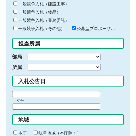
キ
一般競争入札（建設工事）
ー
一般競争入札（物品）
ワ
一般競争入札（業務委託）
ー
ド
一般競争入札（その他）
公募型プロポーザル
を
入
担当所属
力
部局
所属
入札公告日
期
から
間
期
の
間
始
地域
の
ま
終
り
わ
本庁
岐阜地域（本庁除く）