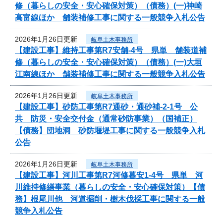
修（暮らしの安全・安心確保対策）（債務）(一)神崎
高富線ほか 舗装補修工事に関する一般競争入札公告
2026年1月26日更新
岐阜土木事務所
【建設工事】維持工事第R7安舗-4号 県単 舗装道補
修（暮らしの安全・安心確保対策）（債務）(一)大垣
江南線ほか 舗装補修工事に関する一般競争入札公告
2026年1月26日更新
岐阜土木事務所
【建設工事】砂防工事第R7通砂・通砂補-2-1号 公
共 防災・安全交付金（通常砂防事業）（国補正）
【債務】団地洞 砂防堰堤工事に関する一般競争入札
公告
2026年1月26日更新
岐阜土木事務所
【建設工事】河川工事第R7河修暮安1-4号 県単 河
川維持修繕事業（暮らしの安全・安心確保対策）【債
務】根尾川他 河道掘削・樹木伐採工事に関する一般
競争入札公告