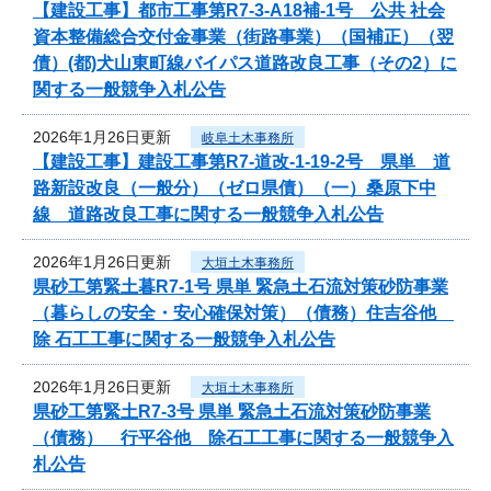
【建設工事】都市工事第R7-3-A18補-1号 公共 社会
資本整備総合交付金事業（街路事業）（国補正）（翌
債）(都)犬山東町線バイパス道路改良工事（その2）に
関する一般競争入札公告
2026年1月26日更新
岐阜土木事務所
【建設工事】建設工事第R7-道改-1-19-2号 県単 道
路新設改良（一般分）（ゼロ県債）（一）桑原下中
線 道路改良工事に関する一般競争入札公告
2026年1月26日更新
大垣土木事務所
県砂工第緊土暮R7-1号 県単 緊急土石流対策砂防事業
（暮らしの安全・安心確保対策）（債務）住吉谷他
除 石工工事に関する一般競争入札公告
2026年1月26日更新
大垣土木事務所
県砂工第緊土R7-3号 県単 緊急土石流対策砂防事業
（債務） 行平谷他 除石工工事に関する一般競争入
札公告