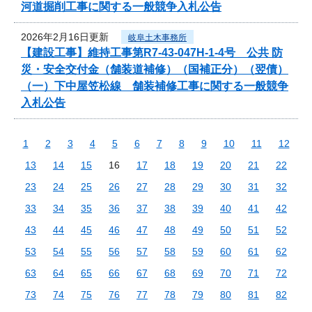
河道掘削工事に関する一般競争入札公告
2026年2月16日更新
岐阜土木事務所
【建設工事】維持工事第R7-43-047H-1-4号 公共 防
災・安全交付金（舗装道補修）（国補正分）（翌債）
（一）下中屋笠松線 舗装補修工事に関する一般競争
入札公告
1
2
3
4
5
6
7
8
9
10
11
12
13
14
15
16
17
18
19
20
21
22
23
24
25
26
27
28
29
30
31
32
33
34
35
36
37
38
39
40
41
42
43
44
45
46
47
48
49
50
51
52
53
54
55
56
57
58
59
60
61
62
63
64
65
66
67
68
69
70
71
72
73
74
75
76
77
78
79
80
81
82