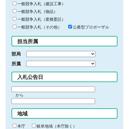
キ
一般競争入札（建設工事）
ー
一般競争入札（物品）
ワ
一般競争入札（業務委託）
ー
ド
一般競争入札（その他）
公募型プロポーザル
を
入
担当所属
力
部局
所属
入札公告日
期
から
間
期
の
間
始
地域
の
ま
終
り
わ
本庁
岐阜地域（本庁除く）