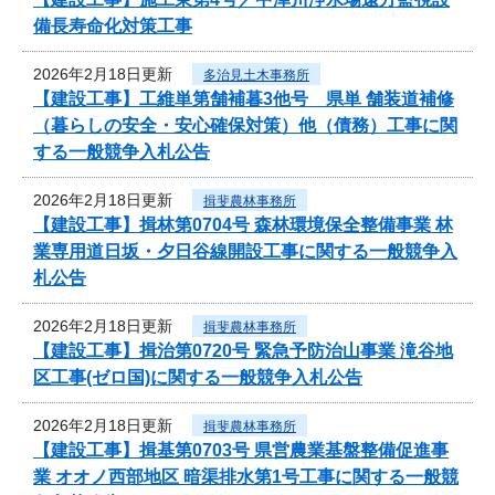
備長寿命化対策工事
2026年2月18日更新
多治見土木事務所
【建設工事】工維単第舗補暮3他号 県単 舗装道補修
（暮らしの安全・安心確保対策）他（債務）工事に関
する一般競争入札公告
2026年2月18日更新
揖斐農林事務所
【建設工事】揖林第0704号 森林環境保全整備事業 林
業専用道日坂・夕日谷線開設工事に関する一般競争入
札公告
2026年2月18日更新
揖斐農林事務所
【建設工事】揖治第0720号 緊急予防治山事業 滝谷地
区工事(ゼロ国)に関する一般競争入札公告
2026年2月18日更新
揖斐農林事務所
【建設工事】揖基第0703号 県営農業基盤整備促進事
業 オオノ西部地区 暗渠排水第1号工事に関する一般競