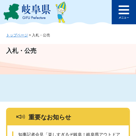
ペ
メ
このページの本文へ
ー
ニ
メ
ジ
ュ
ニ
の
ー
ュ
先
を
ー
頭
飛
トップページ
>
入札・公売
で
ば
す
し
入札・公売
。
て
本
文
へ
重要なお知らせ
知事記者会見「楽しすぎるぞ岐阜！岐阜県アウトドア