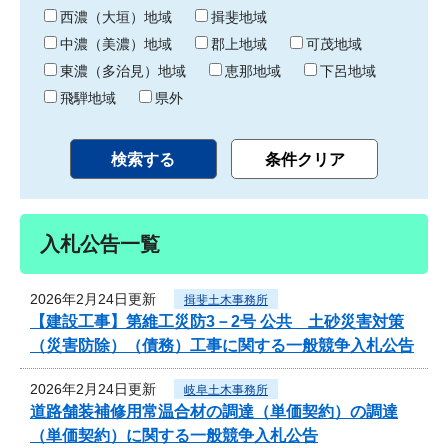
り
西濃（大垣）地域
揖斐地域
中濃（美濃）地域
郡上地域
可茂地域
東濃（多治見）地域
恵那地域
下呂地域
飛騨地域
県外
入札公告一覧
2026年2月24日更新
揖斐土木事務所
【建設工事】第維工災防3－2号 公共 土砂災害対策
（災害防除）（債務）工事に関する一般競争入札公告
2026年2月24日更新
岐阜土木事務所
道路舗装補修用常温合材の調達（単価契約）の調達
（単価契約）に関する一般競争入札公告