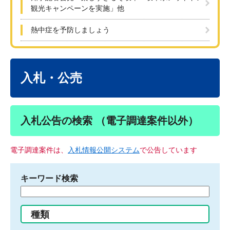
観光キャンペーンを実施」他
熱中症を予防しましょう
本
文
入札・公売
入札公告の検索 （電子調達案件以外）
電子調達案件は、
入札情報公開システム
で公告しています
キーワード検索
検
索
す
種類
る