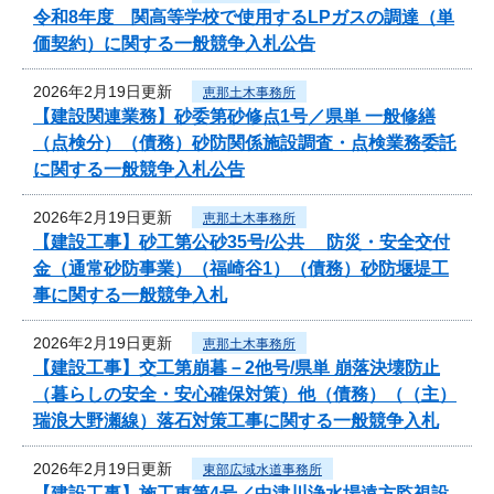
令和8年度 関高等学校で使用するLPガスの調達（単
価契約）に関する一般競争入札公告
2026年2月19日更新
恵那土木事務所
【建設関連業務】砂委第砂修点1号／県単 一般修繕
（点検分）（債務）砂防関係施設調査・点検業務委託
に関する一般競争入札公告
2026年2月19日更新
恵那土木事務所
【建設工事】砂工第公砂35号/公共 防災・安全交付
金（通常砂防事業）（福崎谷1）（債務）砂防堰堤工
事に関する一般競争入札
2026年2月19日更新
恵那土木事務所
【建設工事】交工第崩暮－2他号/県単 崩落決壊防止
（暮らしの安全・安心確保対策）他（債務）（（主）
瑞浪大野瀬線）落石対策工事に関する一般競争入札
2026年2月19日更新
東部広域水道事務所
【建設工事】施工東第4号／中津川浄水場遠方監視設