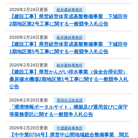
2026年2月24日更新
岐阜農林事務所
【建設工事】県営経営体育成基盤整備事業 下城田寺
2期地区第2号工事に関する一般競争入札公告
2026年2月24日更新
岐阜農林事務所
【建設工事】県営経営体育成基盤整備事業 下城田寺
1期地区第5号工事に関する一般競争入札公告
2026年2月24日更新
岐阜農林事務所
【建設工事】県営かんがい排水事業（保全合理化型）
桑原揚水機場2期地区第1号工事に関する一般競争入札
公告
2026年2月20日更新
環境生活政策課
「環境情報ポータルサイト」構築及び運用並びに保守
等業務委託に関する一般競争入札公告
2026年2月20日更新
中濃農林事務所
【中中第0704号】県営中山間地域総合整備事業 関北