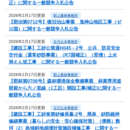
正）に関する一般競争入札公告
2026年2月17日更新
郡上農林事務所
【郡治第0712号】復旧治山事業 鬼神山地区工事（ゼ
ロ国）に関する一般競争入札公告
2026年2月17日更新
古川土木事務所
【建設工事】工砂公第通H045－2号 公共 防災安全
交付金（通常砂防事業）（R7国補正）（翌債）上水
洞えん堤工事 に関する一般競争入札公告
2026年2月17日更新
郡上農林事務所
【郡林第0706号】森林環境保全整備事業 林業専用道
那留から六ノ里線（1工区）開設工事(補正)に関する一
般競争入札公告
2026年2月17日更新
古川土木事務所
【建設工事】工砂単第砂修長暮-2号 県単 砂防維持
修繕事業（暮らしの安全・安心確保対策）（債務）数
河（2）急傾斜地崩壊対策施設補修工事 に関する一