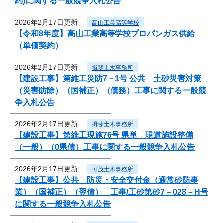
約)に関する一般競争入札公告
2026年2月17日更新
高山工業高等学校
【令和8年度】高山工業高等学校プロパンガス供給
（単価契約）
2026年2月17日更新
揖斐土木事務所
【建設工事】第維工災防7－1号 公共 土砂災害対策
（災害防除）（国補正）（債務）工事に関する一般競
争入札公告
2026年2月17日更新
揖斐土木事務所
【建設工事】第維工現施76号 県単 現道施設整備
（一般）（0県債）工事に関する一般競争入札公告
2026年2月17日更新
可茂土木事務所
【建設工事】公共 防災・安全交付金（通常砂防事
業）（国補正）（翌債） 工事/工砂第砂7－028－H号
に関する一般競争入札公告