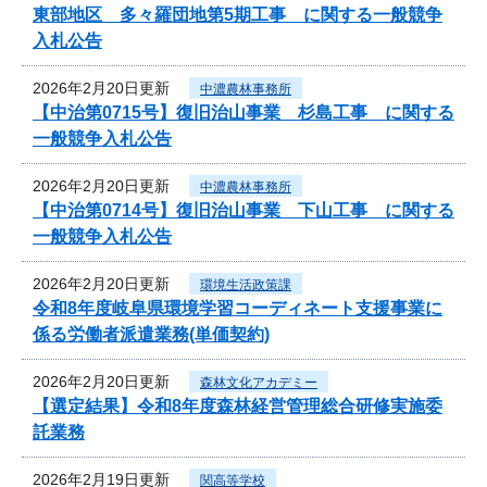
東部地区 多々羅団地第5期工事 に関する一般競争
入札公告
2026年2月20日更新
中濃農林事務所
【中治第0715号】復旧治山事業 杉島工事 に関する
一般競争入札公告
2026年2月20日更新
中濃農林事務所
【中治第0714号】復旧治山事業 下山工事 に関する
一般競争入札公告
2026年2月20日更新
環境生活政策課
令和8年度岐阜県環境学習コーディネート支援事業に
係る労働者派遣業務(単価契約)
2026年2月20日更新
森林文化アカデミー
【選定結果】令和8年度森林経営管理総合研修実施委
託業務
2026年2月19日更新
関高等学校