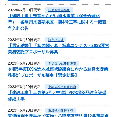
2023年6月30日更新
岐阜農林事務所
【建設工事】県営かんがい排水事業（保全合理化
型） 各務用水四期地区 第4号工事に関する一般競
争入札公告
2023年6月30日更新
観光企画課
【選定結果】「私の関ケ原」写真コンテスト2023運営
業務委託プロポーザル募集
2023年6月29日更新
デジタル戦略推進課
令和5年度DX推進地域連携協議会にかかる運営支援業
務委託プロポーザル募集【選定結果】
2023年6月29日更新
東部広域水道事務所
【建設工事】工東第5号／中津川浄水場薬品注入設備
修繕工事
2023年6月29日更新
東濃特別支援学校
東濃特別支援学校で実施する建築基準法第12条定期点