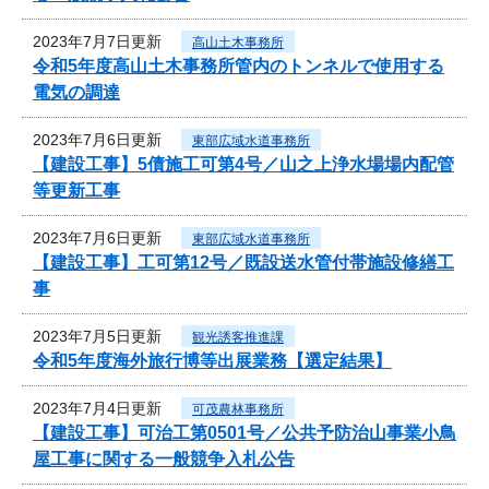
2023年7月7日更新
高山土木事務所
令和5年度高山土木事務所管内のトンネルで使用する
電気の調達
2023年7月6日更新
東部広域水道事務所
【建設工事】5債施工可第4号／山之上浄水場場内配管
等更新工事
2023年7月6日更新
東部広域水道事務所
【建設工事】工可第12号／既設送水管付帯施設修繕工
事
2023年7月5日更新
観光誘客推進課
令和5年度海外旅行博等出展業務【選定結果】
2023年7月4日更新
可茂農林事務所
【建設工事】可治工第0501号／公共予防治山事業小鳥
屋工事に関する一般競争入札公告