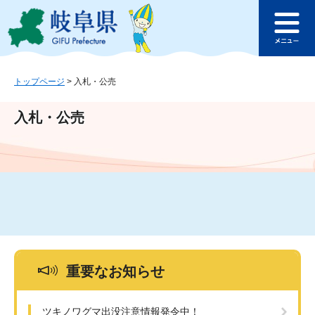
ペ
メ
このページの本文へ
ー
ニ
メ
ジ
ュ
ニ
の
ー
ュ
先
を
ー
頭
飛
トップページ
>
入札・公売
で
ば
す
し
入札・公売
。
て
本
文
へ
重要なお知らせ
ツキノワグマ出没注意情報発令中！