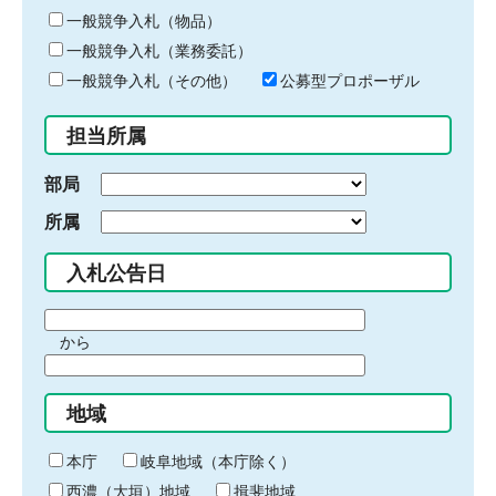
ー
一般競争入札（物品）
ワ
一般競争入札（業務委託）
ー
ド
一般競争入札（その他）
公募型プロポーザル
を
入
担当所属
力
部局
所属
入札公告日
期
から
間
期
の
間
始
地域
の
ま
終
り
わ
本庁
岐阜地域（本庁除く）
り
西濃（大垣）地域
揖斐地域