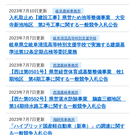
2023年7月10日更新
岐阜農林事務所
入札取止め【建設工事】県営ため池等整備事業 大安
寺新池地区 第2号工事に関する一般競争入札公告
2023年7月7日更新
岐阜清流高等特別支援学校
岐阜県立岐阜清流高等特別支援学校で実施する建築基
準法第12条定期点検等委託業務
2023年7月7日更新
西濃農林事務所
【西ほ第0501号】県営経営体育成基盤整備事業 牧1
期地区 第4期工事に関する一般競争入札公告
2023年7月7日更新
西濃農林事務所
【西た第0502号】県営湛水防除事業 鵜森三郷地区
第14期排水路工事に関する一般競争入札公告
2023年7月7日更新
飛騨県事務所
「ハイブリッド国産軽自動車（新車）」の調達に関す
る一般競争入札公告