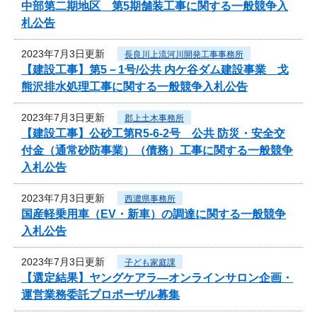
中部第二期地区 第5期舗装工事に関する一般競争入
札公告
2023年7月3日更新
長良川上流河川開発工事事務所
【建設工事】第5－1号/公共 内ケ谷ダム建設事業 戈
熊沢排水処理工事に関する一般競争入札公告
2023年7月3日更新
郡上土木事務所
【建設工事】公砂工第R5-6-2号 公共 防災・安全交
付金（通常砂防事業）（債務）工事に関する一般競争
入札公告
2023年7月3日更新
西濃県事務所
国産軽乗用車（EV・新車）の調達に関する一般競争
入札公告
2023年7月3日更新
子ども家庭課
【選定結果】ヤングケアラ―オンラインサロン企画・
運営業務委託プロポーザル募集