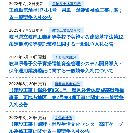
2023年7月3日更新
多治見土木事務所
工維単第舗補H7-1-1号 県単 舗装道補修工事に関す
る一般競争入札公告
2023年7月3日更新
岐南工業高等学校
岐阜県立岐南工業高等学校で実施する建築基準法第12
条定期点検等委託業務に関する一般競争入札公告
2023年6月30日更新
子ども家庭課
岐阜県母子父子寡婦福祉資金管理システム開発導入・
保守運用業務委託に関する一般競争入札について
2023年6月30日更新
揖斐農林事務所
【建設工事】揖経第0501号 県営経営体育成基盤整備
事業 更地方地区 第2号第3期工事に関する一般競争
入札公告
2023年6月30日更新
文化創造課
【建設工事】飛騨・世界生活文化センター高圧ケーブ
ル改修工事に関する一般競争入札公告