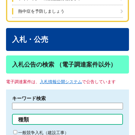
熱中症を予防しましょう
本
文
入札・公売
入札公告の検索 （電子調達案件以外）
電子調達案件は、
入札情報公開システム
で公告しています
キーワード検索
検
索
す
種類
る
キ
一般競争入札（建設工事）