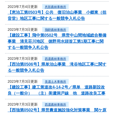
2023年7月4日更新
恵那農林事務所
【恵治工第0503号】公共 復旧治山事業 小郷東（担
音堂）地区工事に関する一般競争入札公告
2023年7月3日更新
飛騨農林事務所
【建設工事】飛中第0502号 県営中山間地域総合整備
事業 清見荘川地区 徳野用水頭首工第1期工事に関
する一般競争入札公告
2023年7月3日更新
西濃農林事務所
【西治第0506号】県単治山事業 滝谷地区工事に関す
る一般競争入札公告
2023年7月3日更新
美濃土木事務所
【建設工事】建工第道改4-14-2号／県単 道路新設改
良（一般分） （主）美濃洞戸線 他 道路改良工事
2023年7月3日更新
西濃農林事務所
【西強第0502号】県営農道施設強化対策事業 関ケ原