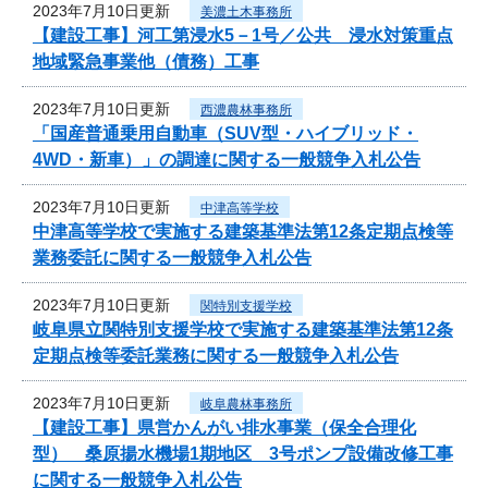
2023年7月10日更新
美濃土木事務所
【建設工事】河工第浸水5－1号／公共 浸水対策重点
地域緊急事業他（債務）工事
2023年7月10日更新
西濃農林事務所
「国産普通乗用自動車（SUV型・ハイブリッド・
4WD・新車）」の調達に関する一般競争入札公告
2023年7月10日更新
中津高等学校
中津高等学校で実施する建築基準法第12条定期点検等
業務委託に関する一般競争入札公告
2023年7月10日更新
関特別支援学校
岐阜県立関特別支援学校で実施する建築基準法第12条
定期点検等委託業務に関する一般競争入札公告
2023年7月10日更新
岐阜農林事務所
【建設工事】県営かんがい排水事業（保全合理化
型） 桑原揚水機場1期地区 3号ポンプ設備改修工事
に関する一般競争入札公告