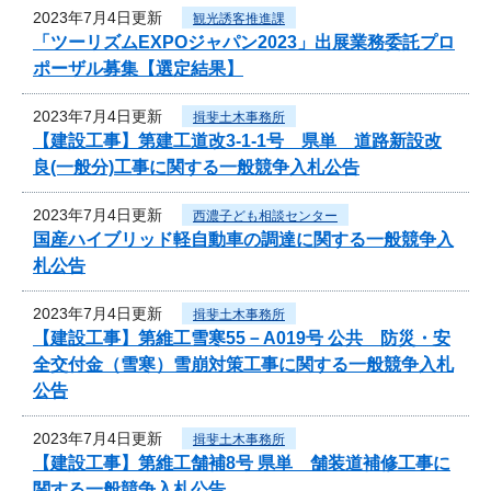
2023年7月4日更新
観光誘客推進課
「ツーリズムEXPOジャパン2023」出展業務委託プロ
ポーザル募集【選定結果】
2023年7月4日更新
揖斐土木事務所
【建設工事】第建工道改3-1-1号 県単 道路新設改
良(一般分)工事に関する一般競争入札公告
2023年7月4日更新
西濃子ども相談センター
国産ハイブリッド軽自動車の調達に関する一般競争入
札公告
2023年7月4日更新
揖斐土木事務所
【建設工事】第維工雪寒55－A019号 公共 防災・安
全交付金（雪寒）雪崩対策工事に関する一般競争入札
公告
2023年7月4日更新
揖斐土木事務所
【建設工事】第維工舗補8号 県単 舗装道補修工事に
関する一般競争入札公告