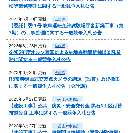
検等業務委託に関する一般競争入札公告
2023年6月29日更新
会計課
【委託】委-1号 岐阜運転免許試験場庁舎新築工事（第
3期）の工事監理に関する一般競争入札公告
2023年6月28日更新
林政課
令和5年度オルソ写真による林地異動箇所抽出委託業
務に関する一般競争入札公告
2023年6月28日更新
会計課
R5常時録画式交差点カメラの調達（設置）及び撤去
に関する一般競争入札公告（会計課）
2023年6月27日更新
下呂土木事務所
【建設工事】公共 防災・安全交付金 黒石3工区付替
市道改良 工事に関する一般競争入札公告
2023年6月27日更新
下呂土木事務所
【建設工事】公共 事業間連携補助（通常砂防事業）