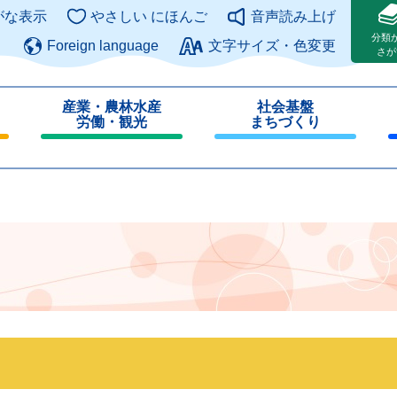
このページの本文へ
がな表示
やさしい にほんご
音声読み上げ
分類
Foreign language
文字サイズ・色変更
さが
産業・農林水産
社会基盤
労働・観光
まちづくり
閉
閉
じ
じ
る
る