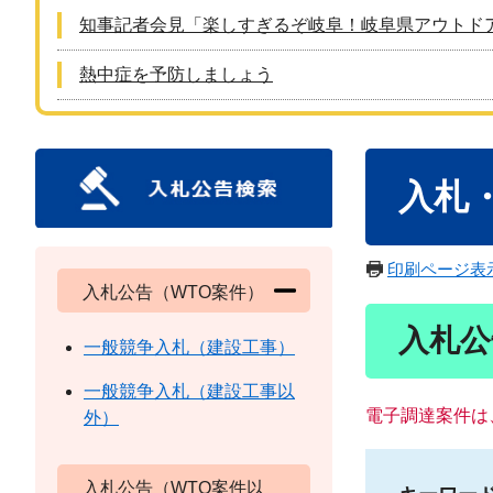
知事記者会見「楽しすぎるぞ岐阜！岐阜県アウトド
熱中症を予防しましょう
本
入札
文
印刷ページ表
入札公告（WTO案件）
入札公
一般競争入札（建設工事）
一般競争入札（建設工事以
電子調達案件は
外）
入札公告（WTO案件以