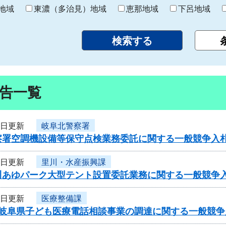
り
地域
東濃（多治見）地域
恵那地域
下呂地域
告一覧
5日更新
岐阜北警察署
察署空調機設備等保守点検業務委託に関する一般競争入
5日更新
里川・水産振興課
川あゆパーク大型テント設置委託業務に関する一般競争
5日更新
医療整備課
度岐阜県子ども医療電話相談事業の調達に関する一般競争