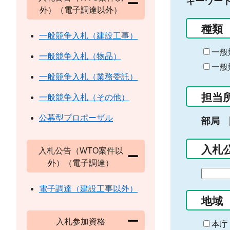
キーワー
外）（電子調達以外）
種類
一般競争入札（建設工事）
一般
一般競争入札（物品）
一般
一般競争入札（業務委託）
担当
一般競争入札（その他）
公募型プロポーザル
部局
入札
入札公告（WTO案件以
外）（電子調達）
期
間
電子調達（建設工事以外）
の
地域
始
入札参加資格
ま
本庁