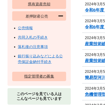
2024年3月
県有資産売却
令和6年
差押財産公売
2024年3月
令和6年
公売情報
共同入札の手続き
2024年3月
産業技術
落札後の注意事項
2024年3月
銀行振り込みなどによる公
産業技術
売保証金納付手続き
2024年3月
指定管理者の募集
簡易型河
2024年3月
このページを見ている人は
危機管理
こんなページも見ています