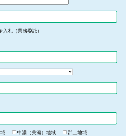
争入札（業務委託）
地域
中濃（美濃）地域
郡上地域