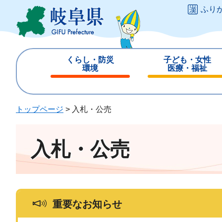
ペ
メ
ふり
ー
ニ
ジ
ュ
の
ー
先
を
くらし・防災
子ども・女性
頭
飛
環境
医療・福祉
で
ば
閉
閉
す
し
じ
じ
。
て
る
る
トップページ
>
入札・公売
本
文
へ
入札・公売
重要なお知らせ