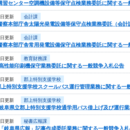
者講習センター空調機設備等保守点検業務委託に関する一
4日更新
会計課
県警察本部庁舎太陽光発電設備等保守点検業務委託（会計
4日更新
会計課
県警察本部庁舎常用発電設備保守点検業務委託に関する一
4日更新
教育財務課
度高性能印刷機保守業務委託に関する一般競争入札公告
1日更新
郡上特別支援学校
郡上特別支援学校スクールバス運行管理業務に関する一
1日更新
郡上特別支援学校
度岐阜県立郡上特別支援学校通学用バス借上げ及び運行
1日更新
秘書広報課
度「岐阜県広報」記事作成委託業務に関する一般競争入札