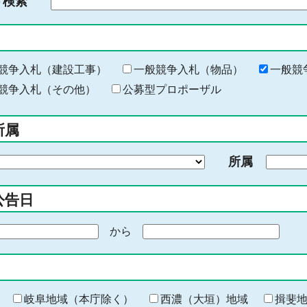
ド検索
検
索
す
る
キ
競争入札（建設工事）
一般競争入札（物品）
一般競
ー
競争入札（その他）
公募型プロポーザル
ワ
ー
所属
ド
を
所属
入
力
公告日
から
期
間
の
終
わ
岐阜地域（本庁除く）
西濃（大垣）地域
揖斐