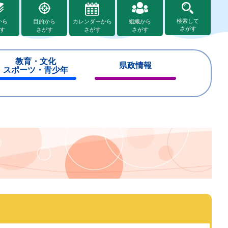
検索して
から
目的から
カレンダーから
組織から
さがす
す
さがす
さがす
さがす
教育・文化
県政情報
スポーツ・青少年
閉
閉
じ
じ
る
る