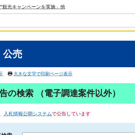
ア観光キャンペーンを実施」他
・公売
示
大きな文字で印刷ページ表示
告の検索 （電子調達案件以外）
、
入札情報公開システム
で公告しています