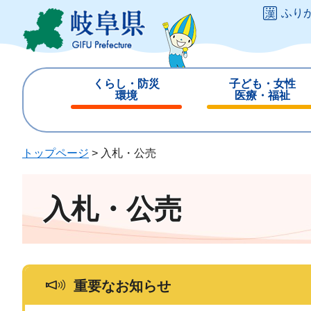
ペ
メ
ふり
ー
ニ
ジ
ュ
の
ー
先
を
くらし・防災
子ども・女性
頭
飛
環境
医療・福祉
で
ば
閉
閉
す
し
じ
じ
。
て
る
る
トップページ
>
入札・公売
本
文
へ
入札・公売
重要なお知らせ