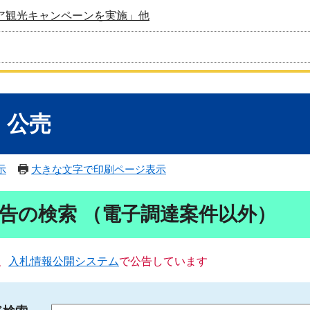
ア観光キャンペーンを実施」他
・公売
示
大きな文字で印刷ページ表示
告の検索 （電子調達案件以外）
、
入札情報公開システム
で公告しています