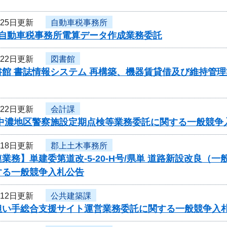
月25日更新
自動車税事務所
度自動車税事務所電算データ作成業務委託
月22日更新
図書館
書館 書誌情報システム 再構築、機器賃貸借及び維持管
月22日更新
会計課
・中濃地区警察施設定期点検等業務委託に関する一般競争
月18日更新
郡上土木事務所
業務】単建委第道改-5-20-H号/県単 道路新設改良（
する一般競争入札公告
月12日更新
公共建築課
担い手総合支援サイト運営業務委託に関する一般競争入