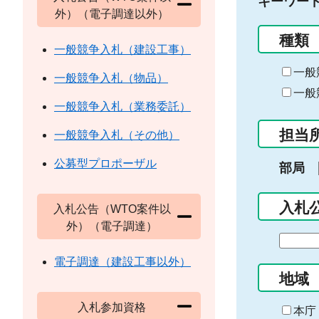
キーワー
外）（電子調達以外）
種類
一般競争入札（建設工事）
一般
一般競争入札（物品）
一般
一般競争入札（業務委託）
担当
一般競争入札（その他）
公募型プロポーザル
部局
入札
入札公告（WTO案件以
外）（電子調達）
期
間
電子調達（建設工事以外）
の
地域
始
入札参加資格
ま
本庁