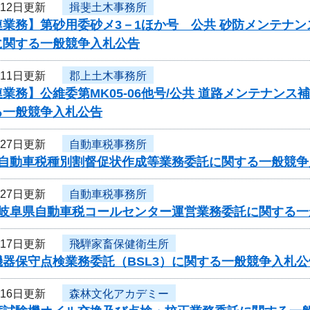
月12日更新
揖斐土木事務所
連業務】第砂用委砂メ3－1ほか号 公共 砂防メンテナ
に関する一般競争入札公告
月11日更新
郡上土木事務所
業務】公維委第MK05-06他号/公共 道路メンテナン
る一般競争入札公告
月27日更新
自動車税事務所
度自動車税種別割督促状作成等業務委託に関する一般競争
月27日更新
自動車税事務所
度岐阜県自動車税コールセンター運営業務委託に関する一
月17日更新
飛騨家畜保健衛生所
器保守点検業務委託（BSL3）に関する一般競争入札公
月16日更新
森林文化アカデミー