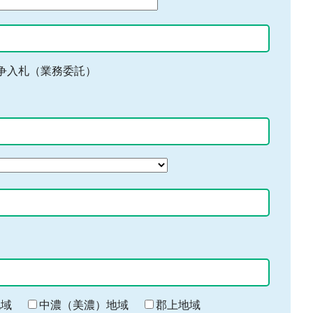
争入札（業務委託）
地域
中濃（美濃）地域
郡上地域