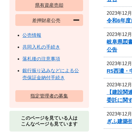
県有資産売却
2023年12
令和6年
差押財産公売
2023年12
公売情報
岐阜県図
共同入札の手続き
公告
落札後の注意事項
2023年12
R5西濃
銀行振り込みなどによる公
売保証金納付手続き
2023年12
【建設関連
指定管理者の募集
委託に関
2023年12
このページを見ている人は
ぎふ建築
こんなページも見ています