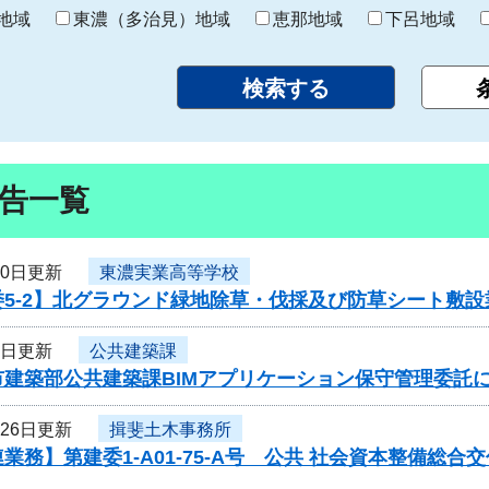
り
地域
東濃（多治見）地域
恵那地域
下呂地域
告一覧
10日更新
東濃実業高等学校
委5-2】北グラウンド緑地除草・伐採及び防草シート敷
9日更新
公共建築課
市建築部公共建築課BIMアプリケーション保守管理委託
月26日更新
揖斐土木事務所
業務】第建委1-A01-75-A号 公共 社会資本整備