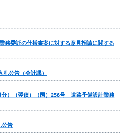
理業務委託の仕様書案に対する意見招請に関する
入札公告（会計課）
一般分）（翌債）（国）256号 道路予備設計業務
札公告