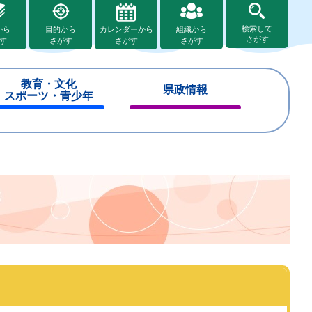
検索して
から
目的から
カレンダーから
組織から
さがす
す
さがす
さがす
さがす
教育・文化
県政情報
スポーツ・青少年
閉
閉
じ
じ
る
る