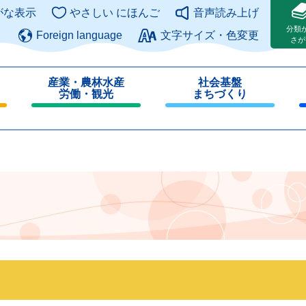
このページの本文へ
がな表示
やさしい にほんご
音声読み上げ
分類
Foreign language
文字サイズ・色変更
さが
産業・農林水産
社会基盤
労働・観光
まちづくり
閉
閉
じ
じ
る
る