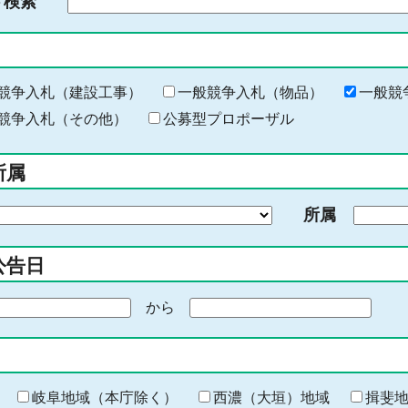
ド検索
検
索
す
る
キ
競争入札（建設工事）
一般競争入札（物品）
一般競
ー
競争入札（その他）
公募型プロポーザル
ワ
ー
所属
ド
を
所属
入
力
公告日
から
期
間
の
終
わ
岐阜地域（本庁除く）
西濃（大垣）地域
揖斐