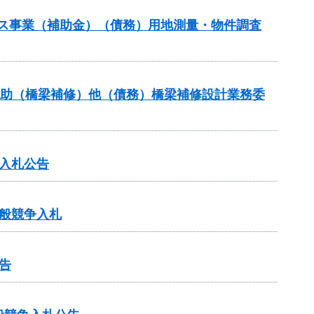
ンス事業（補助金）（債務）用地測量・物件調査
ス補助（橋梁補修）他（債務）橋梁補修設計業務委
入札公告
般競争入札
告