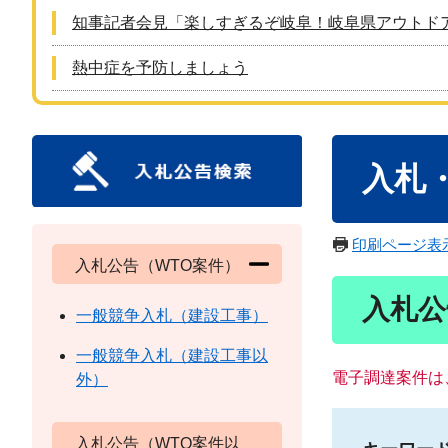
知事記者会見「楽しすぎるぞ岐阜！岐阜県アウトド
熱中症を予防しましょう
本
入札
文
印刷ページ表
入札公告（WTO案件）
入札公
一般競争入札（建設工事）
一般競争入札（建設工事以
電子調達案件は
外）
入札公告（WTO案件以