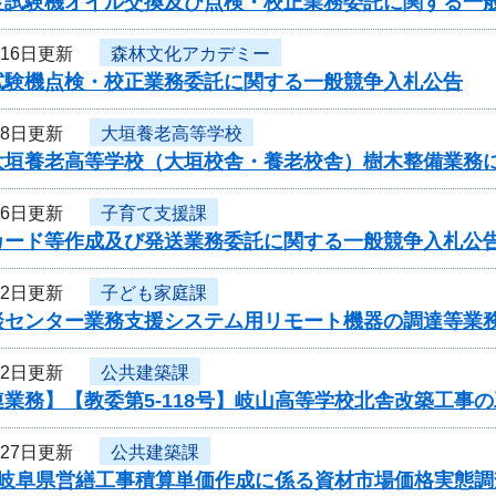
度試験機オイル交換及び点検・校正業務委託に関する一
月16日更新
森林文化アカデミー
試験機点検・校正業務委託に関する一般競争入札公告
月8日更新
大垣養老高等学校
大垣養老高等学校（大垣校舎・養老校舎）樹木整備業務
月6日更新
子育て支援課
カード等作成及び発送業務委託に関する一般競争入札公
月2日更新
子ども家庭課
談センター業務支援システム用リモート機器の調達等業
月2日更新
公共建築課
業務】【教委第5-118号】岐山高等学校北舎改築工事
月27日更新
公共建築課
度岐阜県営繕工事積算単価作成に係る資材市場価格実態