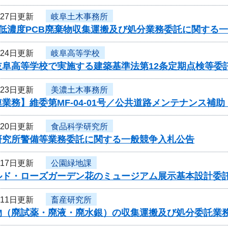
月27日更新
岐阜土木事務所
 低濃度PCB廃棄物収集運搬及び処分業務委託に関する
月24日更新
岐阜高等学校
岐阜高等学校で実施する建築基準法第12条定期点検等委
月23日更新
美濃土木事務所
業務】維委第MF-04-01号／公共道路メンテナンス
月20日更新
食品科学研究所
研究所警備等業務委託に関する一般競争入札公告
月17日更新
公園緑地課
ルド・ローズガーデン花のミュージアム展示基本設計委
月11日更新
畜産研究所
物（廃試薬・廃液・廃水銀）の収集運搬及び処分委託業