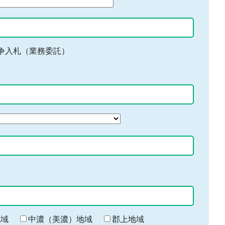
争入札（業務委託）
地域
中濃（美濃）地域
郡上地域