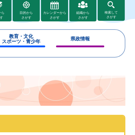
検索して
から
目的から
カレンダーから
組織から
さがす
す
さがす
さがす
さがす
教育・文化
県政情報
スポーツ・青少年
閉
閉
じ
じ
る
る