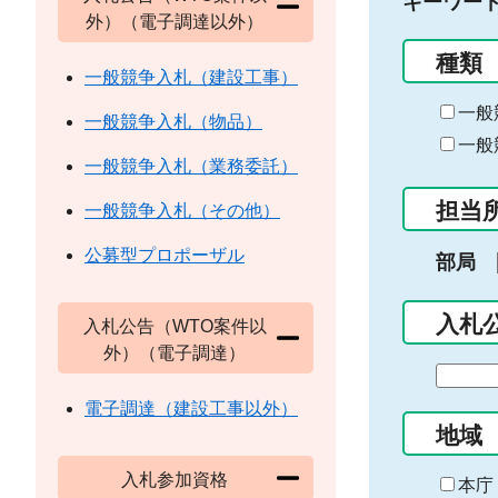
キーワー
外）（電子調達以外）
種類
一般競争入札（建設工事）
一般
一般競争入札（物品）
一般
一般競争入札（業務委託）
担当
一般競争入札（その他）
公募型プロポーザル
部局
入札
入札公告（WTO案件以
外）（電子調達）
期
間
電子調達（建設工事以外）
の
地域
始
入札参加資格
ま
本庁