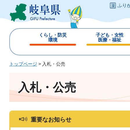
ペ
メ
ふり
ー
ニ
ジ
ュ
の
ー
先
を
くらし・防災
子ども・女性
頭
飛
環境
医療・福祉
で
ば
閉
閉
す
し
じ
じ
。
て
る
る
トップページ
>
入札・公売
本
文
へ
入札・公売
重要なお知らせ