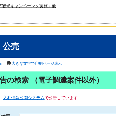
ア観光キャンペーンを実施」他
・公売
示
大きな文字で印刷ページ表示
告の検索 （電子調達案件以外）
、
入札情報公開システム
で公告しています