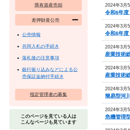
2024年3月
県有資産売却
令和6年
差押財産公売
2024年3月
令和6年
公売情報
共同入札の手続き
2024年3月
産業技術
落札後の注意事項
2024年3月
銀行振り込みなどによる公
産業技術
売保証金納付手続き
2024年3月
指定管理者の募集
簡易型河
2024年3月
このページを見ている人は
危機管理
こんなページも見ています