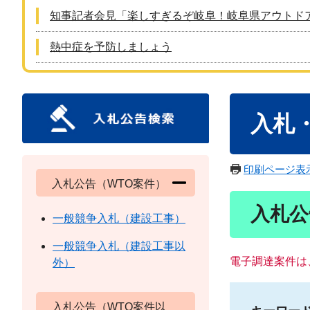
知事記者会見「楽しすぎるぞ岐阜！岐阜県アウトド
熱中症を予防しましょう
本
入札
文
印刷ページ表
入札公告（WTO案件）
入札公
一般競争入札（建設工事）
一般競争入札（建設工事以
電子調達案件は
外）
入札公告（WTO案件以