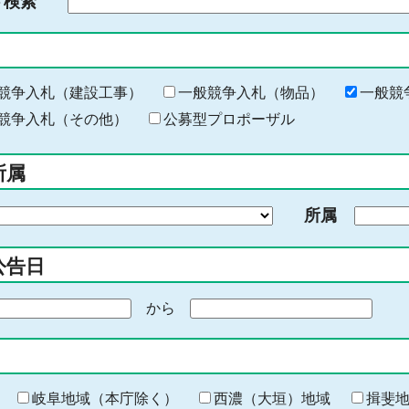
ド検索
検
索
す
る
キ
競争入札（建設工事）
一般競争入札（物品）
一般競
ー
競争入札（その他）
公募型プロポーザル
ワ
ー
所属
ド
を
所属
入
力
公告日
から
期
間
の
終
わ
岐阜地域（本庁除く）
西濃（大垣）地域
揖斐