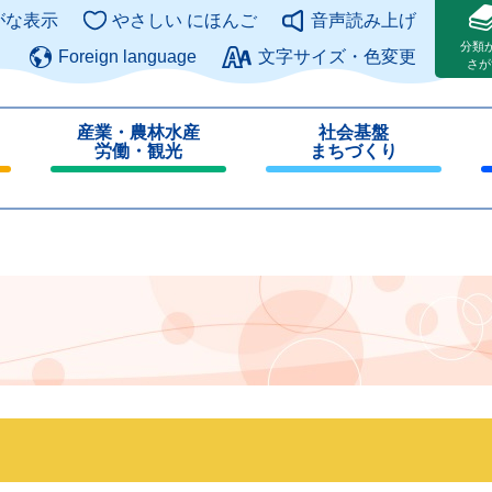
このページの本文へ
がな表示
やさしい にほんご
音声読み上げ
分類
Foreign language
文字サイズ・色変更
さが
産業・農林水産
社会基盤
労働・観光
まちづくり
閉
閉
じ
じ
る
る