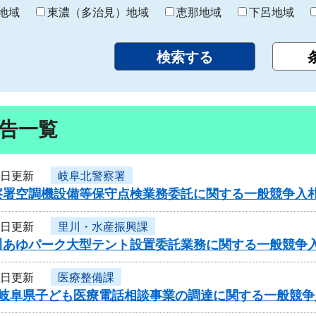
り
地域
東濃（多治見）地域
恵那地域
下呂地域
告一覧
5日更新
岐阜北警察署
察署空調機設備等保守点検業務委託に関する一般競争入
5日更新
里川・水産振興課
川あゆパーク大型テント設置委託業務に関する一般競争
5日更新
医療整備課
度岐阜県子ども医療電話相談事業の調達に関する一般競争