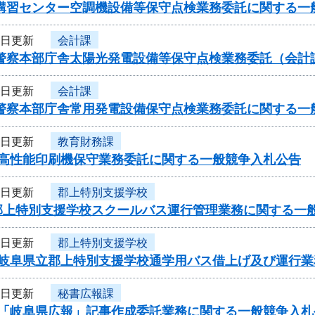
者講習センター空調機設備等保守点検業務委託に関する一
4日更新
会計課
県警察本部庁舎太陽光発電設備等保守点検業務委託（会計
4日更新
会計課
県警察本部庁舎常用発電設備保守点検業務委託に関する一
4日更新
教育財務課
度高性能印刷機保守業務委託に関する一般競争入札公告
1日更新
郡上特別支援学校
郡上特別支援学校スクールバス運行管理業務に関する一
1日更新
郡上特別支援学校
度岐阜県立郡上特別支援学校通学用バス借上げ及び運行
1日更新
秘書広報課
度「岐阜県広報」記事作成委託業務に関する一般競争入札