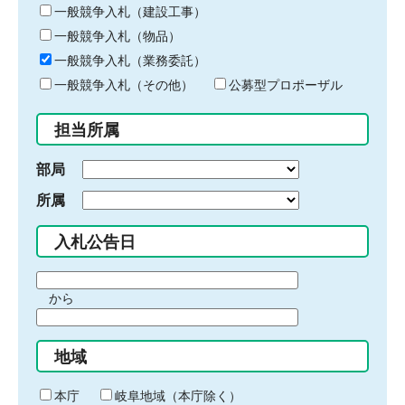
キ
一般競争入札（建設工事）
ー
一般競争入札（物品）
ワ
一般競争入札（業務委託）
ー
ド
一般競争入札（その他）
公募型プロポーザル
を
入
担当所属
力
部局
所属
入札公告日
期
から
間
期
の
間
始
地域
の
ま
終
り
わ
本庁
岐阜地域（本庁除く）