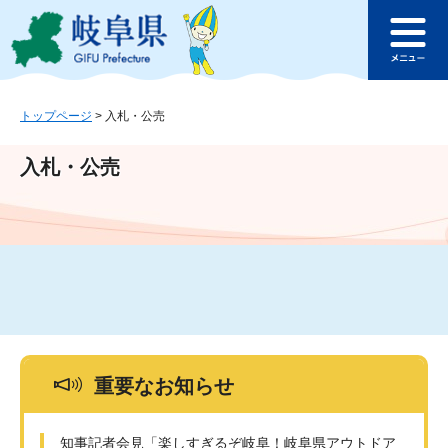
ペ
メ
このページの本文へ
ー
ニ
メ
ジ
ュ
ニ
の
ー
ュ
先
を
ー
頭
飛
トップページ
>
入札・公売
で
ば
す
し
入札・公売
。
て
本
文
へ
重要なお知らせ
知事記者会見「楽しすぎるぞ岐阜！岐阜県アウトドア