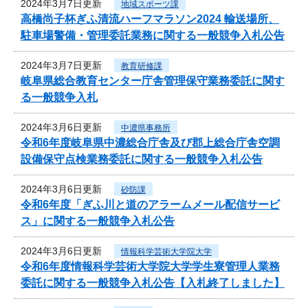
2024年3月7日更新
地域スポーツ課
高橋尚子杯ぎふ清流ハーフマラソン2024 輸送場所、
駐車場警備・管理委託業務に関する一般競争入札公告
2024年3月7日更新
教育研修課
岐阜県総合教育センター庁舎管理保守業務委託に関す
る一般競争入札
2024年3月6日更新
中濃県事務所
令和6年度岐阜県中濃総合庁舎及び郡上総合庁舎空調
設備保守点検業務委託に関する一般競争入札公告
2024年3月6日更新
砂防課
令和6年度「ぎふ川と道のアラームメール配信サービ
ス」に関する一般競争入札公告
2024年3月6日更新
情報科学芸術大学院大学
令和6年度情報科学芸術大学院大学学生寮管理人業務
委託に関する一般競争入札公告【入札終了しました】