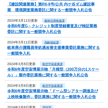
【建設関連業務】第R6-9号/公共 内ケ谷ダム建設事
業 環境調査業務委託に関する一般競争入札公告
2024年3月11日更新
森林活用推進課
令和6年度G－クレジット制度登録審査及び検証業務
委託に関する一般競争入札公告
2024年3月11日更新
高齢福祉課
岐阜県介護職員等処遇改善支援事業委託業務に関する
一般競争入札
2024年3月8日更新
航空宇宙産業課
令和6年度空宙博展示物「月模型（200万分の1スケー
ル）」製作委託業務に関する一般競争入札公告
2024年3月8日更新
航空宇宙産業課
令和6年度空宙博展示物「ドーム型シアター調達及び
上映映像製作」委託業務に関する一般競争入札公告
2024年3月8日更新
管財課