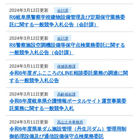
2024年3月12日更新
会計課
R6岐阜県警察学校建物設備管理及び定期保守業務委
託に関する一般競争入札公告（会計課）
2024年3月12日更新
会計課
R6警察施設空調機設備等保守点検業務委託に関する
一般競争入札公告（会計課）
2024年3月11日更新
保健医療課
令和6年度ぎふこころのLINE相談委託業務の調達に関
する一般競争入札公告
2024年3月11日更新
高齢福祉課
令和6年度岐阜県介護情報ポータルサイト運営事業委
託業務に関する一般競争入札
2024年3月11日更新
高山土木事務所
令和6年度県単ダム施設管理（丹生川ダム）管理用制
御処理設備及び通信設備保守点検業務委託