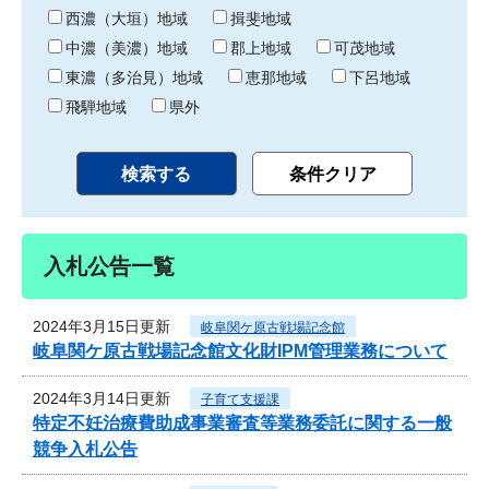
り
西濃（大垣）地域
揖斐地域
中濃（美濃）地域
郡上地域
可茂地域
東濃（多治見）地域
恵那地域
下呂地域
飛騨地域
県外
入札公告一覧
2024年3月15日更新
岐阜関ケ原古戦場記念館
岐阜関ケ原古戦場記念館文化財IPM管理業務について
2024年3月14日更新
子育て支援課
特定不妊治療費助成事業審査等業務委託に関する一般
競争入札公告