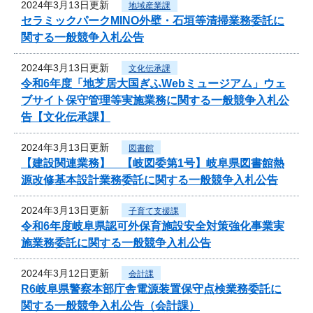
2024年3月13日更新
地域産業課
セラミックパークMINO外壁・石垣等清掃業務委託に
関する一般競争入札公告
2024年3月13日更新
文化伝承課
令和6年度「地芝居大国ぎふWebミュージアム」ウェ
ブサイト保守管理等実施業務に関する一般競争入札公
告【文化伝承課】
2024年3月13日更新
図書館
【建設関連業務】 【岐図委第1号】岐阜県図書館熱
源改修基本設計業務委託に関する一般競争入札公告
2024年3月13日更新
子育て支援課
令和6年度岐阜県認可外保育施設安全対策強化事業実
施業務委託に関する一般競争入札公告
2024年3月12日更新
会計課
R6岐阜県警察本部庁舎電源装置保守点検業務委託に
関する一般競争入札公告（会計課）