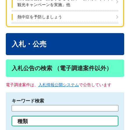
観光キャンペーンを実施」他
熱中症を予防しましょう
本
文
入札・公売
入札公告の検索 （電子調達案件以外）
電子調達案件は、
入札情報公開システム
で公告しています
キーワード検索
検
索
す
種類
る