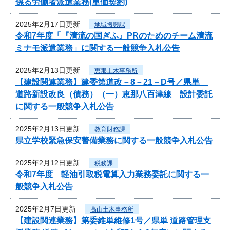
係る労働者派遣業務(単価契約)
2025年2月17日更新
地域振興課
令和7年度「『清流の国ぎふ』PRのためのチーム清流
ミナモ派遣業務」に関する一般競争入札公告
2025年2月13日更新
恵那土木事務所
【建設関連業務】建委第道改－8－21－D号／県単
道路新設改良（債務）（一）恵那八百津線 設計委託
に関する一般競争入札公告
2025年2月13日更新
教育財務課
県立学校緊急保安警備業務に関する一般競争入札公告
2025年2月12日更新
税務課
令和7年度 軽油引取税電算入力業務委託に関する一
般競争入札公告
2025年2月7日更新
高山土木事務所
【建設関連業務】第委維単維修1号／県単 道路管理支