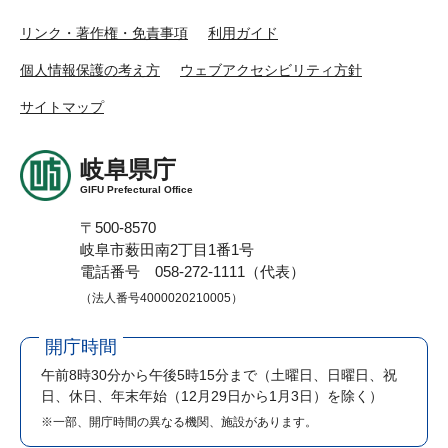
リンク・著作権・免責事項
利用ガイド
個人情報保護の考え方
ウェブアクセシビリティ方針
サイトマップ
岐阜県庁
GIFU Prefectural Office
〒500-8570
岐阜市薮田南2丁目1番1号
電話番号 058-272-1111（代表）
（法人番号4000020210005）
開庁時間
午前8時30分から午後5時15分まで
（土曜日、日曜日、祝
日、休日、年末年始（12月29日から1月3日）を除く）
※一部、開庁時間の異なる機関、施設があります。