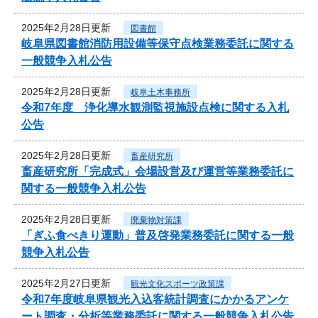
2025年2月28日更新
図書館
岐阜県図書館消防用設備等保守点検業務委託に関する
一般競争入札公告
2025年2月28日更新
岐阜土木事務所
令和7年度 浄化導水観測監視施設点検に関する入札
公告
2025年2月28日更新
畜産研究所
畜産研究所「完成式」会場設営及び運営等業務委託に
関する一般競争入札公告
2025年2月28日更新
廃棄物対策課
「ぎふ食べきり運動」普及啓発業務委託に関する一般
競争入札公告
2025年2月27日更新
観光文化スポーツ政策課
令和7年度岐阜県観光入込客統計調査にかかるアンケ
ート調査・分析等業務委託に関する一般競争入札公告