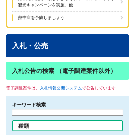
観光キャンペーンを実施」他
熱中症を予防しましょう
本
文
入札・公売
入札公告の検索 （電子調達案件以外）
電子調達案件は、
入札情報公開システム
で公告しています
キーワード検索
検
索
す
種類
る