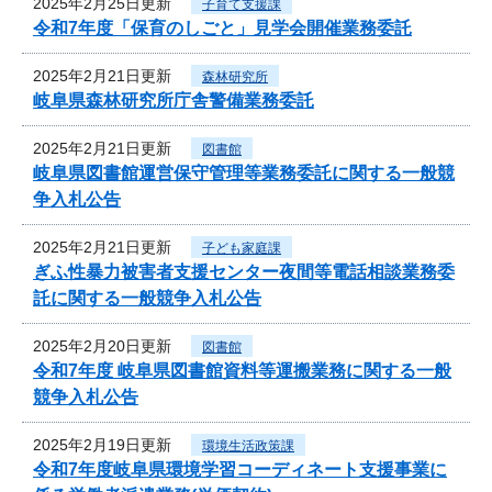
2025年2月25日更新
子育て支援課
令和7年度「保育のしごと」見学会開催業務委託
2025年2月21日更新
森林研究所
岐阜県森林研究所庁舎警備業務委託
2025年2月21日更新
図書館
岐阜県図書館運営保守管理等業務委託に関する一般競
争入札公告
2025年2月21日更新
子ども家庭課
ぎふ性暴力被害者支援センター夜間等電話相談業務委
託に関する一般競争入札公告
2025年2月20日更新
図書館
令和7年度 岐阜県図書館資料等運搬業務に関する一般
競争入札公告
2025年2月19日更新
環境生活政策課
令和7年度岐阜県環境学習コーディネート支援事業に