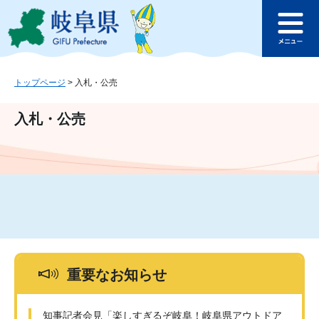
ペ
メ
このページの本文へ
ー
ニ
メ
ジ
ュ
ニ
の
ー
ュ
先
を
ー
頭
飛
トップページ
>
入札・公売
で
ば
す
し
入札・公売
。
て
本
文
へ
重要なお知らせ
知事記者会見「楽しすぎるぞ岐阜！岐阜県アウトドア