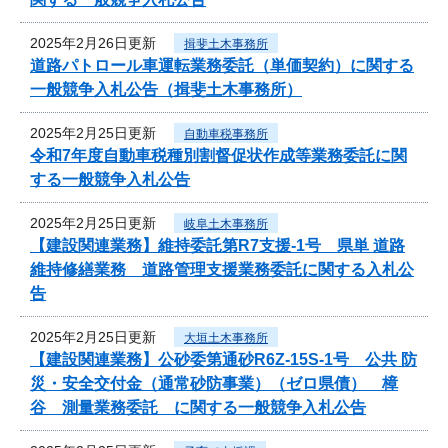
2025年2月26日更新
揖斐土木事務所
道路パトロール車運転業務委託（単価契約）に関する
一般競争入札公告（揖斐土木事務所）
2025年2月25日更新
自動車税事務所
令和7年度自動車税種別割督促状作成等業務委託に関
する一般競争入札公告
2025年2月25日更新
岐阜土木事務所
【建設関連業務】維持委託第R7支援-1号 県単 道路
維持修繕業務 道路管理支援業務委託に関する入札公
告
2025年2月25日更新
大垣土木事務所
【建設関連業務】公砂委第通砂R6Z-15S-1号 公共 防
災・安全交付金（通常砂防事業）（ゼロ県債） 樟
谷 測量業務委託 に関する一般競争入札公告