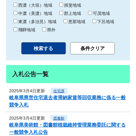
り
西濃（大垣）地域
揖斐地域
中濃（美濃）地域
郡上地域
可茂地域
東濃（多治見）地域
恵那地域
下呂地域
飛騨地域
県外
入札公告一覧
2025年3月4日更新
住宅課
岐阜県県営住宅退去者滞納家賃等回収業務に係る一般
競争入札
2025年3月4日更新
図書館
岐阜県美術館・図書館植栽維持管理業務委託に関する
一般競争入札公告