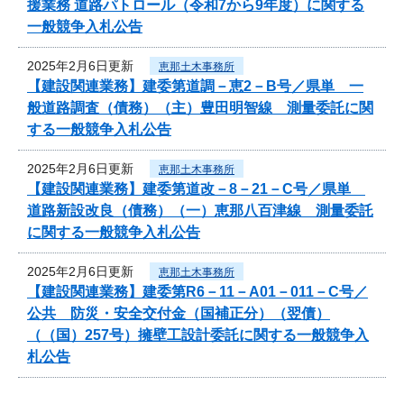
援業務 道路パトロール（令和7から9年度）に関する
一般競争入札公告
2025年2月6日更新
恵那土木事務所
【建設関連業務】建委第道調－恵2－B号／県単 一
般道路調査（債務）（主）豊田明智線 測量委託に関
する一般競争入札公告
2025年2月6日更新
恵那土木事務所
【建設関連業務】建委第道改－8－21－C号／県単
道路新設改良（債務）（一）恵那八百津線 測量委託
に関する一般競争入札公告
2025年2月6日更新
恵那土木事務所
【建設関連業務】建委第R6－11－A01－011－C号／
公共 防災・安全交付金（国補正分）（翌債）
（（国）257号）擁壁工設計委託に関する一般競争入
札公告