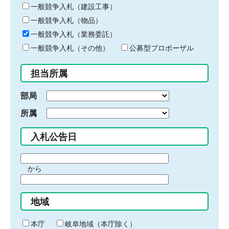
キ
一般競争入札（建設工事）
ー
一般競争入札（物品）
ワ
一般競争入札（業務委託）
ー
ド
一般競争入札（その他）
公募型プロポーザル
を
入
担当所属
力
部局
所属
入札公告日
期
から
間
期
の
間
始
地域
の
ま
終
り
わ
本庁
岐阜地域（本庁除く）