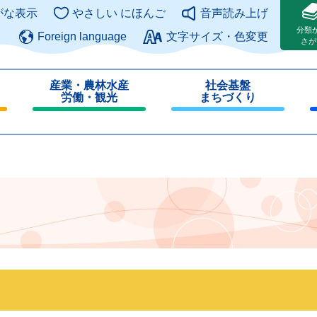
このページの本文へ
がな表示
やさしい にほんご
音声読み上げ
分類
Foreign language
文字サイズ・色変更
さが
産業・農林水産
社会基盤
労働・観光
まちづくり
閉
閉
じ
じ
る
る