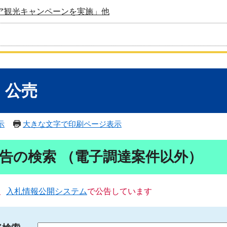
ア観光キャンペーンを実施」他
・公売
示
大きな文字で印刷ページ表示
告の検索 （電子調達案件以外）
、
入札情報公開システム
で公告しています