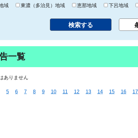
り
地域
東濃（多治見）地域
恵那地域
下呂地域
告一覧
はありません
5
6
7
8
9
10
11
12
13
14
15
16
17