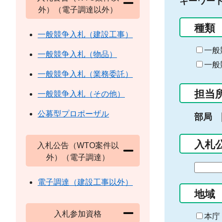
キーワー
外）（電子調達以外）
種類
一般競争入札（建設工事）
一般
一般競争入札（物品）
一般
一般競争入札（業務委託）
担当
一般競争入札（その他）
公募型プロポーザル
部局
入札
入札公告（WTO案件以
外）（電子調達）
期
間
電子調達（建設工事以外）
の
地域
始
入札参加資格
ま
本庁