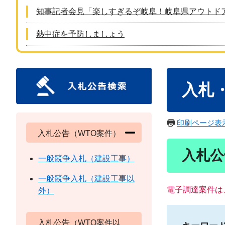
知事記者会見「楽しすぎるぞ岐阜！岐阜県アウトド
熱中症を予防しましょう
本
入札
文
印刷ページ表
入札公告（WTO案件）
入札公
一般競争入札（建設工事）
一般競争入札（建設工事以
電子調達案件は
外）
入札公告（WTO案件以