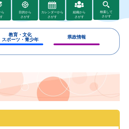
検索して
から
目的から
カレンダーから
組織から
さがす
す
さがす
さがす
さがす
教育・文化
県政情報
スポーツ・青少年
閉
閉
じ
じ
る
る