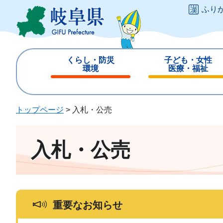
ペ
メ
ふり
ー
ニ
ジ
ュ
の
ー
先
を
くらし・防災
子ども・女性
頭
飛
環境
医療・福祉
で
ば
閉
閉
す
し
じ
じ
。
て
る
る
トップページ
>
入札・公売
本
文
へ
入札・公売
重要なお知らせ