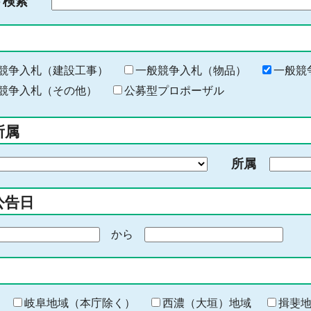
ド検索
検
索
す
る
キ
競争入札（建設工事）
一般競争入札（物品）
一般競
ー
競争入札（その他）
公募型プロポーザル
ワ
ー
所属
ド
を
所属
入
力
公告日
から
期
間
の
終
わ
岐阜地域（本庁除く）
西濃（大垣）地域
揖斐