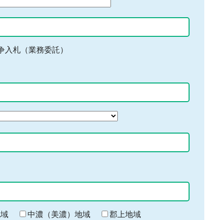
争入札（業務委託）
地域
中濃（美濃）地域
郡上地域